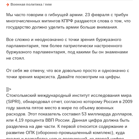
Военная политика
/
new
Мы часто говорим о гибнущей армии. 23 февраля с трибун
многочисленных митингов КПРФ раздаются слова о том, что
государство должно уделить армии больше внимания.
Все сложно и неоднозначно с точки зрения буржуазного
парламентария, тем более патриотически настроенного
буржуазного парламентария, под какими бы он знаменами
не стоял.
От себя же отмечу, что все довольно просто и однозначно с
точки зрения марксиста. Давайте посмотрим на цифры.
]]>
Стокгольмский международный институт исследования мира
(SIPRI), обнародовал отчет, согласно которому Россия в 2009
году заняла пятое место в мире по объему военных
расходов. Этот показатель составил 53 миллиарда долларов,
или 4,19 процента ВВП России. Данная цифра должна быть
разделена на две части. К первой относится содержание и
развитие ОПК (оборонно-промышленный комплекс), куда
входит и разработка новых вооружений, ко второй цифре