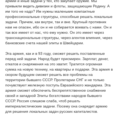
армии и иные задачи у тех, кто закупает оружие. Мы
привыкли видеть дивизии и флоты, защищающие Родину. А
им того не надо? Им нужны маленькие компактные
профессиональные структуры, способные решать локальные
задачи. Причем, как внутри, так и вне. Крупный противник
нам не опасен, ибо он и не собирается воевать с нами. Он и
так все имеет от нас, что ему нужно. Он это имеет через
транснациональные структуры, через агентов влияния, через
банковские счета нашей элиты в Швейцарии.
Эта армия, как и в 93 году, сможет решить поставленные
перед ней задачи. Народ будет присмирен. Зарплат, денег,
откатов и снаряжения на это хватит. Тратится огромная
сумма на новую технику, на квартиры и подарки. Эта армия в
скором будущем сможет решить все проблемы на
территории бывшего СССР. Пролетарии СНГ и не только
почувствуют железную поступь Евразийского жандарма. Эта
армия сможет обеспечить беспрепятственное снабжение
своей и западной Элиты богатствами народов бывшего
СССР. Россия слишком слаба, чтоб решать
империалистические задачи. Посему она снарядит армию
для решения локальных задач русских капиталистов.