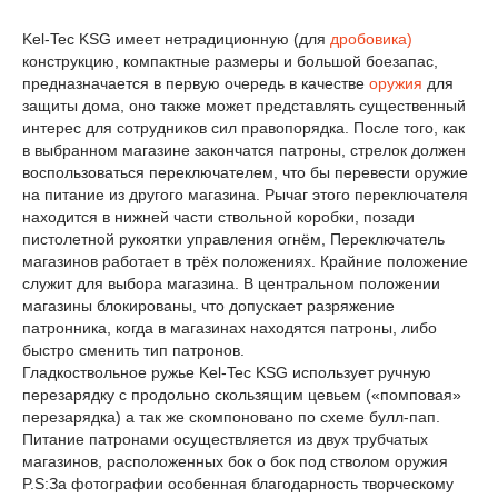
Kel-Tec KSG имеет нетрадиционную (для
дробовика)
конструкцию, компактные размеры и большой боезапас,
предназначается в первую очередь в качестве
оружия
для
защиты дома, оно также может представлять существенный
интерес для сотрудников сил правопорядка. После того, как
в выбранном магазине закончатся патроны, стрелок должен
воспользоваться переключателем, что бы перевести оружие
на питание из другого магазина. Рычаг этого переключателя
находится в нижней части ствольной коробки, позади
пистолетной рукоятки управления огнём, Переключатель
магазинов работает в трёх положениях. Крайние положение
служит для выбора магазина. В центральном положении
магазины блокированы, что допускает разряжение
патронника, когда в магазинах находятся патроны, либо
быстро сменить тип патронов.
Гладкоствольное ружье Kel-Tec KSG использует ручную
перезарядку с продольно скользящим цевьем («помповая»
перезарядка) а так же скомпоновано по схеме булл-пап.
Питание патронами осуществляется из двух трубчатых
магазинов, расположенных бок о бок под стволом оружия
P.S:За фотографии особенная благодарность творческому