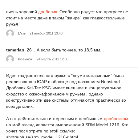
очень хороший
дробовик.
Особенно радует что прогресс не
стоит на месте даже в таком ''жанре'' как гладкоствольные
ружья
L'cie
21 ноября 2011 13:43
tamerlan_26_
, А если быть точнее, то 18,5 мм...
Новичок
24 марта 2012 12:08
Идея гладкоствольного ружья с "двумя магазинами" была
реализована в ЮАР в образце под названием Neostead.
Дробовик Kel-Tec KSG имеет внешнее и концептуальное
сходство с южно-африканским ружьем , однако
конструктивно эти две системы отличаются практически во
всех деталях.
А вот действительно интересным и необычным
дробовиком
на мой взгляд является американский SRM Model 1216. Кто
хочет посмотрите по этой ссылке:
shotgun/usa/srm_model_1216-r.html