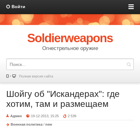
Войти
Soldierweapons
Огнестрельное оружие
Полная версия сайта
Шойгу об "Искандерах": где
хотим, там и размещаем
Админ
19-12-2013, 15:25
2 539
Военная политика
/
new