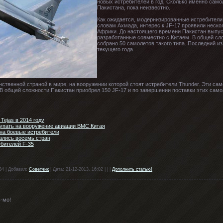
новых истребителей в год. Сколько именно сам
Пакистана, пока неизвестно.
Как ожидается, модернизированные истребители 
словам Ахмада, интерес к JF-17 проявили неско
Африки. До настоящего времени Пакистан выпуск
разработанные совместно с Китаем. В общей сл
собрано 50 самолетов такого типа. Последний и
текущего года.
ственной страной в мире, на вооружении которой стоят истребители Thunder. Эти сам
. В общей сложности Пакистан приобрел 150 JF-17 и по завершении поставки этих сам
Tejas в 2014 году
тупать на вооружение авиации ВМС Китая
 на боевые истребители
ались восемь стран
ебителей F-35
34 | Добавил:
Советчик
| Дата: 21-12-2013, 16:02 | | |
Дополнить статью!
ь-мо!