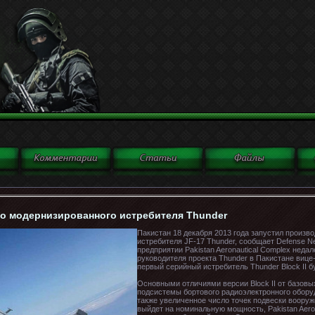
во модернизированного истребителя Thunder
Пакистан 18 декабря 2013 года запустил произво
истребителя JF-17 Thunder, сообщает Defense 
предприятии Pakistan Aeronautical Complex неда
руководителя проекта Thunder в Пакистане виц
первый серийный истребитель Thunder Block II бу
Основными отличиями версии Block II от базов
подсистемы бортового радиоэлектронного оборуд
также увеличенное число точек подвески вооруже
выйдет на номинальную мощность, Pakistan Aeron