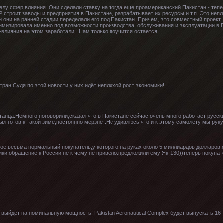
елу сфер влияния. Они сделали ставку на тогда еще проамериканский Пакистан - тепер
 строит заводы и предприятия в Пакистане, разрабатывает их ресурсы и т.п. Это не
 они на ранней стадии переделали его под Пакистан. Причем, это совместный проект,
имизировала именно под возможности производства, обслуживания и эксплуатации в П
-влияния на этом заработали . Нам только поучится остается.
тран.Судя по этой новости,у них идёт неплохой рост экономики!
станца.Немного поговорили,сказал что в Пакистане сейчас очень много работает русс
был готов к такой зиме,постоянно мерзнет.Не удивлюсь что и к этому самолету мы рук
ное.весьма нормальный покупатель,у которого на руках около 5 миллиардов долларов,
и.обращение к России не к чему не привело.предложили ему Як-130))теперь покупа
r выйдет на номинальную мощность, Pakistan Aeronautical Complex будет выпускать 16-