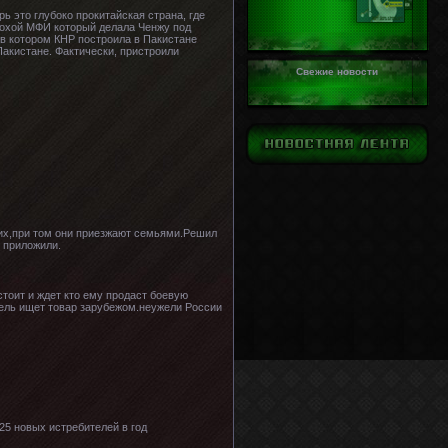
ь это глубоко прокитайская страна, где
плохой МФИ который делала Ченжу под
 в котором КНР построила в Пакистане
акистане. Фактически, пристроили
Свежие новости
ких,при том они приезжают семьями.Решил
у приложили.
стоит и ждет кто ему продаст боевую
тель ищет товар зарубежом.неужели России
25 новых истребителей в год