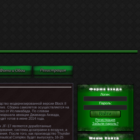
Логин:
Пароль:
дство модернизированной версии Block II
News. Сборка самолетов осуществляется на
леко от Исламабада. По словам
е-маршала авиации Джаваида Ахмада,
дет готов в июне 2014 года.
Регистрация
Забыли пароль?
ых JF-17 являются доработанные
ования, система дозаправки в воздухе, а
ния. После того, как производство Thunder
autical Complex будет выпускать 16-25