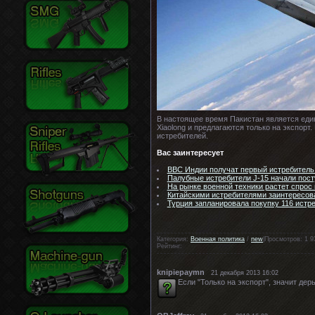
В настоящее время Пакистан является един
Xiaolong и предлагаются только на экспорт
истребителей.
Вас заинтересует
ВВС Индии получат первый истребитель 
Палубные истребители J-15 начали пос
На рынке военной техники растет спрос
Китайскими истребителями заинтересов
Турция запланировала покупку 116 истр
Категория:
Военная политика
/
new
|Просмотров: 1 9
Рейтинг:
knipiepaymn
21 декабря 2013 16:02
Если "Только на экспорт", значит дер