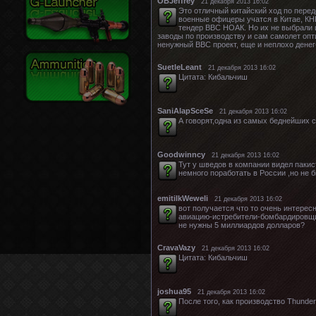
OBJeffrey
21 декабря 2013 16:02
Это отличный китайский ход по перед
военные офицеры учатся в Китае, КНР
тендер ВВС НОАК. Но их не выбрали и
заводы по производству и сам самолет опт
ненужный ВВС проект, еще и неплохо денег
SuetleLeant
21 декабря 2013 16:02
Цитата: Кибальчиш
SaniAlapSceSe
21 декабря 2013 16:02
А говорят,одна из самых беднейших с
Goodwinncy
21 декабря 2013 16:02
Тут у шведов в компании видел паки
немного поработать в России ,но не 
emitilkWeweli
21 декабря 2013 16:02
вот получается что то очень интерес
авиацию-истребители-бомбардировщик
не нужны 5 миллиардов долларов?
CravaVazy
21 декабря 2013 16:02
Цитата: Кибальчиш
joshua95
21 декабря 2013 16:02
После того, как производство Thunde