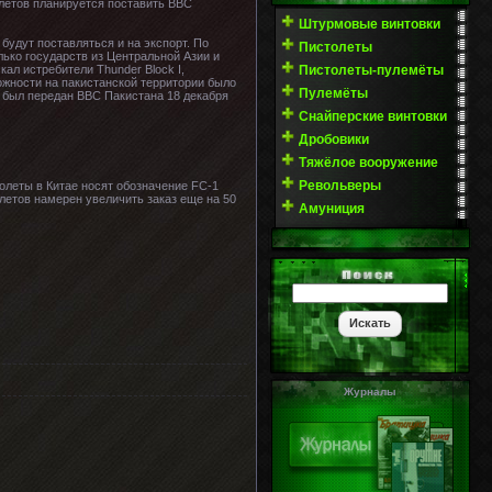
олетов планируется поставить ВВС
Штурмовые винтовки
будут поставляться и на экспорт. По
Пистолеты
лько государств из Центральной Азии и
Пистолеты-пулемёты
ал истребители Thunder Block I,
ожности на пакистанской территории было
Пулемёты
з был передан ВВС Пакистана 18 декабря
Снайперские винтовки
Дробовики
Тяжёлое вооружение
Револьверы
олеты в Китае носят обозначение FC-1
олетов намерен увеличить заказ еще на 50
Амуниция
Журналы