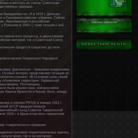
йники и мечтать не смели. Советская
арственных границах.
 Кривдонбасса». И в 1918 г. Донецко-
я и Екатеринославская губернии. Сейчас
ая, Николаевская и российская
Свежие новости
у Румынии в 1940 г.) тоже отошли к ней.
 исторического процесса, а директивным
ийская империя, так и Советский Союз).
залэжную» придется сократить до пяти
 провозгласила Украинскую Народную
емлями, фактически – бывшими владениями
. Особый интерес представляет позиция по
нозначно сказано: «В сознании силы своей
му объявляем территории: Украинской
арьковщину, Полтавщину,
росе были реалистами: новороссияне
ках барона Врангеля в Крыму было, между
ома и обкома РКП(б) в январе 1921 г.
рымской АССР предшествовало
резвычайный съезд Советов Таврической
еля 1918 г. в Крым вторглись германские
ыму «таврического» названия.
х административно-территориальных единиц.
полуострове, так и на материке.