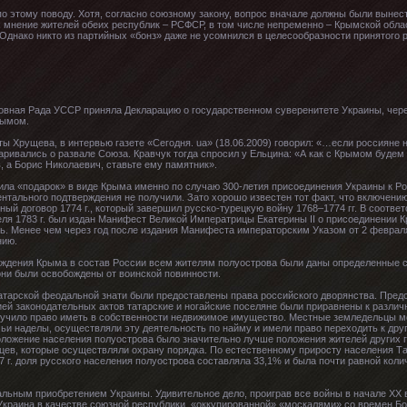
по этому поводу. Хотя, согласно союзному закону, вопрос вначале должны были вынес
мнение жителей обеих республик – РСФСР, в том числе непременно – Крымской обла
Однако никто из партийных «бонз» даже не усомнился в целесообразности принятого 
рховная Рада УССР приняла Декларацию о государственном суверенитете Украины, чер
рымом.
 Хрущева, в интервью газете «Сегодня. ua» (18.06.2009) говорил: «…если россияне н
ривались о развале Союза. Кравчук тогда спросил у Ельцина: «А как с Крымом будем п
, а Борис Николаевич, ставьте ему памятник».
учила «подарок» в виде Крыма именно по случаю 300-летия присоединения Украины к Ро
ментального подтверждения не получили. Зато хорошо известен тот факт, что включен
й договор 1774 г., который завершил русско-турецкую войну 1768–1774 гг. В соотве
еля 1783 г. был издан Манифест Великой Императрицы Екатерины II о присоединении К
ль. Менее чем через год после издания Манифеста императорским Указом от 2 феврал
нию.
ождения Крыма в состав России всем жителям полуострова были даны определенные с
они были освобождены от воинской повинности.
татарской феодальной знати были предоставлены права российского дворянства. Пре
ей законодательных актов татарские и ногайские поселяне были приравнены к разли
получило право иметь в собственности недвижимое имущество. Местные земледельцы м
чьи наделы, осуществляли эту деятельность по найму и имели право переходить к др
ложение населения полуострова было значительно лучше положения жителей других г
цев, которые осуществляли охрану порядка. По естественному приросту населения Та
97 г. доля русского населения полуострова составляла 33,1% и была почти равной коли
льным приобретением Украины. Удивительное дело, проиграв все войны в начале XX в
Украина в качестве союзной республики, «оккупированной» «москалями» со времен Бог