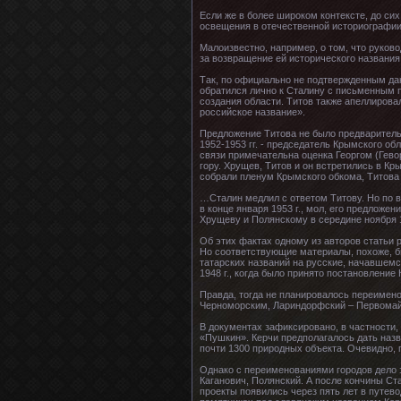
Если же в более широком контексте, до си
освещения в отечественной историографии
Малоизвестно, например, о том, что руко
за возвращение ей исторического названия
Так, по официально не подтвержденным дан
обратился лично к Сталину с письменным 
создания области. Титов также апеллирова
российское название».
Предложение Титова не было предварительн
1952-1953 гг. - председатель Крымского об
связи примечательна оценка Георгом (Гево
гору. Хрущев, Титов и он встретились в Кр
собрали пленум Крымского обкома, Титова п
…Сталин медлил с ответом Титову. Но по в
в конце января 1953 г., мол, его предложе
Хрущеву и Полянскому в середине ноября 1
Об этих фактах одному из авторов статьи
Но соответствующие материалы, похоже, б
татарских названий на русские, начавшемс
1948 г., когда было принято постановлени
Правда, тогда не планировалось переимено
Черноморским, Лариндорфский – Первомайск
В документах зафиксировано, в частности
«Пушкин». Керчи предполагалось дать назва
почти 1300 природных объекта. Очевидно, 
Однако с переименованиями городов дело з
Каганович, Полянский. А после кончины Ст
проекты появились через пять лет в путев