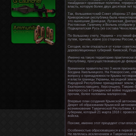
«майданах» оранжевые политики, «приросла
власть, которую более двух десятков лет 
Так, большевистский Совет обороны 17 фев
Криворожская республика была «вмонтиров
это нынешние Донецкая, Луганская, Днепро
Ростовская. Галичину и Волынь отобрали у 
Подкарпатская Русь (из состава Чехослова
По большому счету, Украина – это некий ф
путем, причем, извне (со стороны России, 
Сегодня, если отказаться от «зла» советск
дореволюционных губерний: Киевской, Подо
Именно на такую территорию практически 
Республику, просуществовавшую до феврал
Временное правительство 3 июля признал
Богдана Хмельницкого. На Новороссию, от
вопросу о принадлежности Крыма петлюровс
и власти границы Украины, на родной земл
Народной Республике принадлежат земли, 
Екатеринославщину, Херсонщину, Таврию б
(малороссы) в Гражданской войне поддержи
прочим, более половины малороссов.
Впервые план создания Крымской автономи
Декрет об образовании Крымской автономно
возникновение Таврической Республики. К 
губернии, который 21 марта 1918 г. провоз
войска.
Похоже, именно этот прецедент стал впосл
Особенностью образовавшихся в первой пол
Не являлась исключением и Таврическая ре