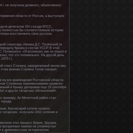
 г. не получила должного, объективного
торжения области от России, а выступало
удучи делегатом ХIХ съезда КПСС,
о полностью бы соответствовало истории
«пора восстановить свое русское,
рой секретарь обкома Д.С. Полянский (в
 передачу Крыма в состав УССР. В этой
. Полянского: «Я вспомнил, как он пошел в
азал, что это «гениально». На другой день
1973 г.).
кий ответ Сталина, направленный лично ему
б этом мнении Сталина Титов говорил
в музее краеведения Ростовской области.
анном Сталиным переименовании крымско-
ований в Крыму датирован еще 25 сентября
от и других татарских обозначений».
(к примеру, Ак-Мечетский район стал
 города.
ным, Бахчисарай хотели назвать
о татарских, получили 1062 селения и
рмозили этот процесс Берия, Хрущев,
ма прозрачные намеки на упомянутые
я в древнерусских исторических