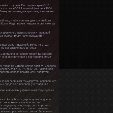
учный сотрудник Института стран СНГ
 в состав УССР. Начато 4 февраля 1954
облему не только для крымчан, а заложить
:
ный ход, чтобы сделать две крупнейшие
 Крым будет нужен позарез, и она никогда
 зрения его легитимности и правовой
ва, всякая территория передается
являлась татарской. Более того, 2/3
нное население полуострова.
выдвигало в основном людей татарского
тно, в соответствии с постановлениями
их татар на историческую родину (массово
 сократился с 65,6% до 58,3%, украинцев -
арского народа практически является
был наследником государства, основанного
рый продолжит прерванную традицию.
ода» и прочими украинскими структурами
лей. А как быть с украинцами, издавна
ет их в этническом неприятии
т поддержку тем, кто ратует за развал
бходимо понимать, что существование
основном, российского флота. Западным