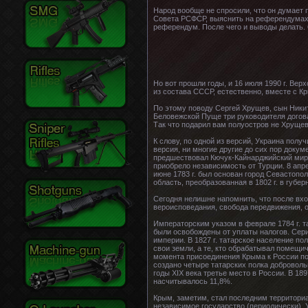
Народ вообще не спросили, что он думает 
Совета РСФСР, выяснить на референдумах 
референдум. После чего и выводы делать. 
Но вот прошли годы, и 16 июля 1990 г. Ве
из состава СССР, естественно, вместе с К
По этому поводу Сергей Хрущев, сын Никиты
Беловежской Пуще три руководителя догова
Так что подарил вам полуостров не Хрущев
К слову, по одной из версий, Украина пол
версия, ни многие другие до сих пор доку
предшествовал Кючук-Кайнарджийский мирны
приобрело независимость от Турции. 8 апр
июне 1783 г. был основан город Севастопо
область, преобразованная в 1802 г. в губер
Сегодня нелишне напомнить, что после вх
вероисповедания, свобода передвижения, 
Императорским указом в феврале 1784 г. 
были освобождены от уплаты налогов. Сери
империи. В 1827 г. татарское население 
свои земли, а те, кто обрабатывал помещи
момента присоединения Крыма к России по
создано четыре татарских полка доброволь
годы XIX века третье место в России. В 18
насчитывалось 11,8%.
Крым, заметим, стал последним территориа
независимое государство (периодически), 