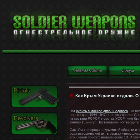
Как Крым Украине отдали. О
Вот
купить в москве диван недорого
. По в
пор, когда в 1944-1947 гг. он возглавлял 
из состава РСФСР в состав УССР» уже был 
заняло 15 минут. Постановили: «Утвердит
Сам Указ о передаче Крымской области из
рода исторический акт в рамках «нерушим
его членов присутствовали всего 13. И хот