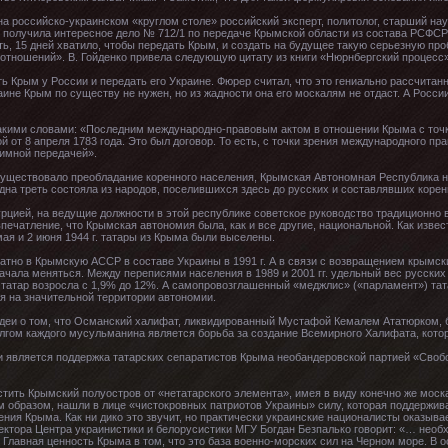
а российско-украинском «круглом столе» российский эксперт, политолог, старший на
я получила интересное дело № 712/1 по передаче Крымской области из состава РСФСР
сть, 15 дней хватило, чтобы передать Крым, и создать на будущее такую серьезную пр
отношений». В. Гойденко привела следующую цитату из книги «Нюрнбергский процесс»
ь Крым у России и передать его Украине. Фюрер считал, что это гениально рассчитан
ине Крым по существу не нужен, но из жадности она его москалям не отдаст. А России
акими словами: «Последним международно-правовым актом в отношении Крыма с точки
от 8 апреля 1783 года. Это был договор. То есть, с точки зрения международного пра
тимной передачей».
существовало преобладание коренного населения, Крымская Автономная Республика не 
дна треть состояла из народов, поселившихся здесь до русских и составлявших коре
урцией, на ведущие должности в этой республике советское руководство традиционно 
ечатление, что Крымская автономия была, как и все другие, национальной. Как извес
мая и 2 июня 1944 г. татары из Крыма были выселены.
тно в Крымскую АССР в составе Украины в 1991 г. А в связи с возвращением крымск
 начала меняться. Между переписями населения в 1989 и 2001 гг. удельный вес русских
 татар возросла с 1,9% до 12%. А самопровозглашенный «меджлис» («парламент») тат
я на значительной территории автономии.
деи о том, что Османский халифат, ликвидированный Мустафой Кемалем Ататюрком, 
гом каждого мусульманина является борьба за создание Всемирного Халифата, кото
 является поддержка татарских сепаратистов Крыма необандеровской партией «Своб
ить Крымский полуостров от «нетатарского элемента», имея в виду конечно же моска
образом, нашли в лице «чистокровных патриотов Украины» силу, которая поддержива
ления Крыма. Как ни дико это звучит, но практически украинские националисты оказывае
ектора Центра украинистики и белорусистики МГУ Богдан Безпалько говорит: «… нео
Главная ценность Крыма в том, что это база военно-морских сил на Черном море. В 