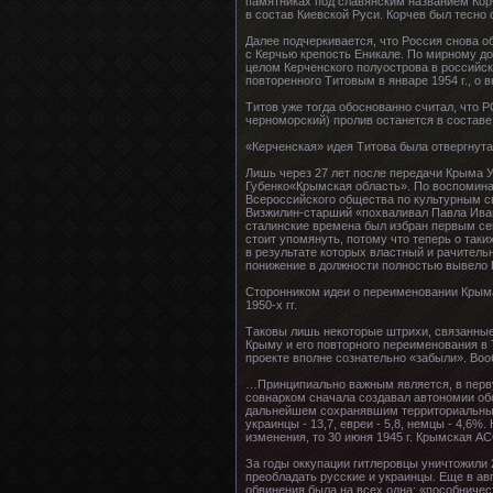
памятниках под славянским названием Корч
в состав Киевской Руси. Корчев был тесно
Далее подчеркивается, что Россия снова об
с Керчью крепость Еникале. По мирному дог
целом Керченского полуострова в российск
повторенного Титовым в январе 1954 г., о 
Титов уже тогда обоснованно считал, что 
черноморский) пролив останется в состав
«Керченская» идея Титова была отвергнута
Лишь через 27 лет после передачи Крыма У
Губенко«Крымская область». По воспоминан
Всероссийского общества по культурным св
Визжилин-старший «похваливал Павла Ивано
сталинские времена был избран первым се
стоит упомянуть, потому что теперь о так
в результате которых властный и рачитель
понижение в должности полностью вывело 
Стороннико­м идеи о переименов­ании Крыма
1950-х гг.
Таковы лишь некоторые штрихи, связанные 
Крыму и его повторного переименования в Та
проекте вполне сознательно «забыли». Воо
…Принципиально важным является, в перву
совнарком сначала создавал автономии об
дальнейшем сохранявшим территориальный х
украинцы - 13,7, евреи - 5,8, немцы - 4,6
изменения, то 30 июня 1945 г. Крымская А
За годы оккупации гитлеровцы уничтожили 2
преобладать русские и украинцы. Еще в ав
обвинения была на всех одна: «пособничес