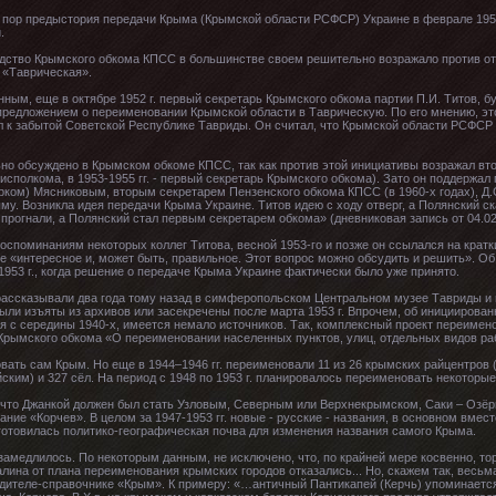
х пор предыстория передачи Крыма (Крымской области РСФСР) Украине в феврале 1954
.
водство Крымского обкома КПСС в большинстве своем решительно возражало против от
 «Таврическая».
ным, еще в октябре 1952 г. первый секретарь Крымского обкома партии П.И. Титов, б
предложением о переименовании Крымской области в Таврическую. По его мнению, эт
л к забытой Советской Республике Тавриды. Он считал, что Крымской области РСФСР 
о обсуждено в Крымском обкоме КПСС, так как против этой инициативы возражал вто
лисполкома, в 1953-1955 гг. - первый секретарь Крымского обкома). Зато он поддержал
рком) Мясниковым, вторым секретарем Пензенского обкома КПСС (в 1960-х годах), Д.С
ыму. Возникла идея передачи Крыма Украине. Титов идею с ходу отверг, а Полянский ск
рогнали, а Полянский стал первым секретарем обкома» (дневниковая запись от 04.02.
оспоминаниям некоторых коллег Титова, весной 1953-го и позже он ссылался на крат
ние «интересное и, может быть, правильное. Этот вопрос можно обсудить и решить». О
953 г., когда решение о передаче Крыма Украине фактически было уже принято.
 рассказывали два года тому назад в симферопольском Центральном музее Тавриды и 
ыли изъяты из архивов или засекречены после марта 1953 г. Впрочем, об иницииров
я с середины 1940-х, имеется немало источников. Так, комплексный проект переимен
е Крымского обкома «О переименовании населенных пунктов, улиц, отдельных видов раб
вать сам Крым. Но еще в 1944–1946 гг. переименовали 11 из 26 крымских райцентров 
им) и 327 сёл. На период с 1948 по 1953 г. планировалось переименовать некоторые
, что Джанкой должен был стать Узловым, Северным или Верхнекрымском, Саки – Озёр
ние «Корчев». В целом за 1947-1953 гг. новые - русские - названия, в основном вмест
готовилась политико-географическая почва для изменения названия самого Крыма.
амедлилось. По некоторым данным, не исключено, что, по крайней мере косвенно, то
алина от плана переименования крымских городов отказались... Но, скажем так, весь
одителе-справочнике «Крым». К примеру: «…античный Пантикапей (Керчь) упоминаетс