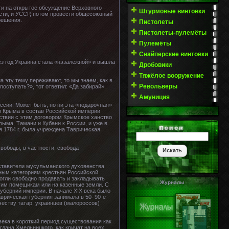
ти на открытое обсуждение Верховного
Штурмовые винтовки
сти, и УССР, потом провести общесоюзный
решения.
Пистолеты
Пистолеты-пулемёты
Пулемёты
Снайперские винтовки
ез год Украина стала «нэзалежной» и вышла
Дробовики
Тяжёлое вооружение
а эту тему переживают, то мы знаем, как в
Револьверы
оступать?», тот ответил: «Да забирай».
Амуниция
ссии. Может быть, но ни эта «подарочная»
ию Крыма в состав Российской империи
тствии с этим договором Крымское ханство
рыма, Тамани и Кубани к России, и уже в
я 1784 г. была учреждена Таврическая
вободы, в частности, свобода
дставители мусульманского духовенства
чным категориям крестьян Российской
огли свободно продавать и закладывать
Журналы
угим помещикам или на казенные земли. С
уберний империи. В начале XIX века было
врическая губерния занимала в 50–90-е
честву татар, украинцев (малороссов)
ека в короткий период существования как
дана Хмельницкого, как кричат на всех