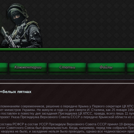
 «белых пятнах
оспоминаниям современников, решение о передаче Крыма у Первого секретаря ЦК КП
Совет министров Украины. Не минуло и года со дня смерти И. Сталина, как 25 января 19
поставлен в повестку дня заседания Президиума ЦК КПСС, правда, всего лишь 11 пун
ь проект Указа Президиума Верховного Совета СССР о передаче Крымской области из 
 состава РСФСР в состав УССР Президиум Верховного Совета СССР принял 19 февраля 
ого» Советского Союза был формальностью. Когда, например, перед тем собрался Пре
я кворума не было, и заседание нельзя было проводить, однако все «единогласно» про