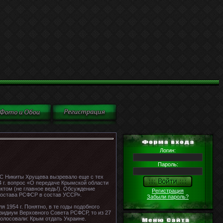
Логин:
Пароль:
СС Никиты Хрущева вызревало еще с тех
54 г. вопрос «О передаче Крымской области
ктом (не главное ведь!). Обсуждение
Регистрация
состава РСФСР в состав УССР».
Забыли пароль?
1954 г. Понятно, в те годы подобного
зидиум Верховного Совета РСФСР, то из 27
голосовали: Крым отдать Украине.