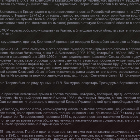
а, Корчева. В Х в. на крымском и кавказском берегах Керченского пролива утвержда
 связан со столицей княжества — Тмутараканью... Керченский пролив в ту эпоху вост
основалась в Крыму задолго до его включения в состав Российской империи: «...в 177
овору с Турцией (1774 г.) этот город с крепостью первыми на территории Крыма вошли 
ом освоении Крыма стала в ноябре 1953 г., можно сказать, основой предложения Тит
включении этого (т.е. восточно-крымского) региона в статусе Керченской области в со
РСФСР нецелесообразно «уходить» из Крыма, а благодаря новой области стратегически
е РСФСР.
 хрущевцами, причем, Керченский пролив при передаче Крыма был закреплен за Укра
краине П.И. Титов был упомянут в перечне руководителей Крымского обкома в справо
иям Николая Визжилина, сына Н.А.Визжилина (1903-1976), который в 1950 по 1957 гг
язям с заграницей, а в 1958-1960 гг. - зампредседателя правления Союза обществ д
вича Титова, своего соседа по жительству на Кутузовском проспекте — крепкого, ре
кретарем обкома партии Крыма… П.И. Титов категорически возражал Хрущеву по пов
их возражениях практически уже никому неизвестно. У Титова были постоянные стычки
ный хозяин Крымской области был низложен до ранга заместителя министра сельског
Павла Ивановича из верхних эшелонов власти…» (см. «Семейные были. Н.Н.Визжилин
 в Таврию был, по ряду данных, и П.В. Бахмуров, секретарь Президиума­ Верховного­
с проектом включения Крыма в состав Украины, которому, повторим, предшествовал 
врию. Но данный проект после 5 марта 1953 г. был закрыт. Видимо, в этом главная прич
бще во многом, что связано с передачей Крыма Украине, по сей день преобладают «бе
ю очередь, вопрос о том, какой характер имела Крымская автономия - национальный
оих типов, но со временем остались только национальные. Крымская АССР стала уни
арактер. По всесоюзной переписи 1939 г., русские в составе населения Крыма соста
%. Но так как во время войны общая численность населения резко сократилась, а его эт
ССР была преобразована в Крымскую область.
5 тыс. евреев. Погибли практически все, кто не смог или не захотел эвакуироваться.
густе 1941 г. чекисты вывезли из Крыма до 50 тыс. немцев, поселившихся тут в основ
тво гитлеровским захватчикам». Заметим, что для такой формулировки основания име