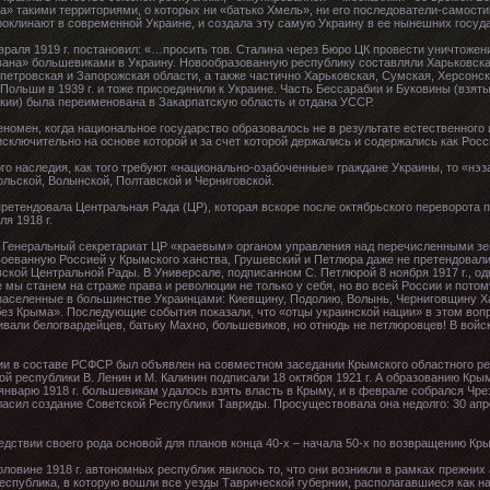
» такими территориями, о которых ни «батько Хмель», ни его последователи-самости
проклинают в современной Украине, и создала эту самую Украину в ее нынешних госуд
раля 1919 г. постановил: «…просить тов. Сталина через Бюро ЦК провести уничтожение
ана» большевиками в Украину. Новообразованную республику составляли Харьковска
петровская и Запорожская области, а также частично Харьковская, Сумская, Херсонск
Польши в 1939 г. и тоже присоединили к Украине. Часть Бессарабии и Буковины (взяты 
кии) была переименована в Закарпатскую область и отдана УССР.
еномен, когда национальное государство образовалось не в результате естественного
исключительно на основе которой и за счет которой держались и содержались как Росс
ого наследия, как того требуют «национально-озабоченные» граждане Украины, то «нэ
льской, Волынской, Полтавской и Черниговской.
претендовала Центральная Рада (ЦР), которая вскоре после октябрьского переворота
я 1918 г.
о Генеральный секретариат ЦР «краевым» органом управления над перечисленными з
воеванную Россией у Крымского ханства, Грушевский и Петлюра даже не претендовали
кой Центральной Рады. В Универсале, подписанном С. Петлюрой 8 ноября 1917 г., од
е мы станем на страже права и революции не только у себя, но во всей России и пото
заселенные в большинстве Украинцами: Киевщину, Подолию, Волынь, Черниговщину Х
ез Крыма». Последующие события показали, что «отцы украинской нации» в этом воп
вали белогвардейцев, батьку Махно, большевиков, но отнюдь не петлюровцев! В войс
и в составе РСФСР был объявлен на совместном заседании Крымского областного ревк
й республики В. Ленин и М. Калинин подписали 18 октября 1921 г. А образованию К
январю 1918 г. большевикам удалось взять власть в Крыму, и в феврале собрался Ч
гласил создание Советской Республики Тавриды. Просуществовала она недолго: 30 апр
едствии своего рода основой для планов конца 40-х – начала 50-х по возвращению Кр
овине 1918 г. автономных республик явилось то, что они возникли в рамках прежни
спублика, в которую вошли все уезды Таврической губернии, располагавшиеся как на 