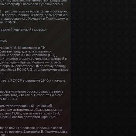
ется Тмутараканское княжество, входившее
очные географы называли Русской рекой».
1 г. русские войска взяли Керчь и соседнюю
в состав России». К слову, роль Керчи и в
ова, адресованного Хрущеву и Полянскому и
став РСФСР.
 важный Керченский (азовско-
иной.
чнике М.М. Максименко и Г.Н.
. был зампредседателя правления
ружбы с зарубежными странами (СОД),
шительного и смелого человека, который в
оду передачи Крыма Украине — об этом
 с первым секретарем ЦК по этому поводу,
о хозяйства РСФСР. Это головокружительное
,).
 совета РСФСР в середине 1940-х - начале
проект усиления русского присутствия в
ина того, что как о Титове, так и о его
лые пятна».
 или территориальный. Ленинский
кальным автономным образованием, и в
вляли 49,6%, крымские татары - 19,4,
нический состав претерпел коренные
 После войны в составе населения стали
ном во времена Екатерины ІІ. Формулировка
лись.