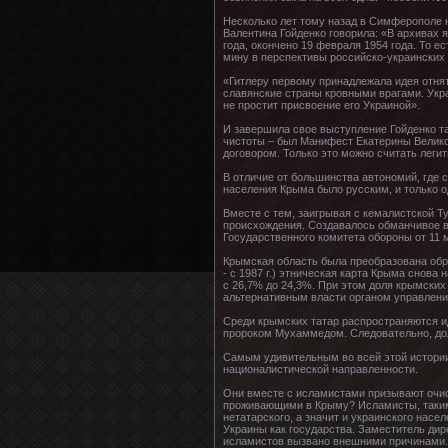
Несколько лет тому назад в Симферополе н
Валентина Гойденко говорила: «В архивах 
года, окончено 19 февраля 1954 года. То е
мину в перспективы российско-украинских 
«Гитлеру первому принадлежала идея отнят
славянские страны кровными врагами. Укра
не простит присвоение его Украиной».
И завершила свое выступление Гойденко т
чистоты – был Манифест Екатерины Великой 
договором. Только это можно считать леги
В отличие от большинства автономий, где 
населения Крыма было русским, и только о
Вместе с тем, заигрывая с кемалистской Т
происхождения. Создавалось обманчивое вп
Государственного комитета обороны от 11 
Крымская область была преобразована обра
- с 1987 г.) этническая карта Крыма снова
с 26,7% до 24,3%. При этом доля крымских
альтернативным власти органом управлени
Среди крымских татар распространяются и
пророком Мухаммедом. Следовательно, дол
Самым удивительным во всей этой истории
националистической направленности.
Они вместе с исламистами призывают очист
проживающими в Крыму? Исламисты, таким 
нетатарского, а значит и украинского насе
Украины как государства. Заместитель дир
исламистов вызвано внешними причинами. 