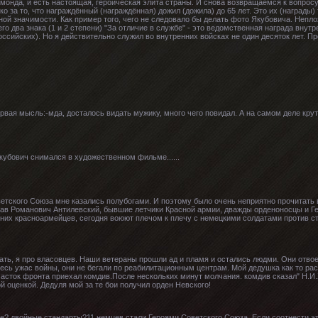
бомонда, и есть настоящая, героическая элита страны. И снова возвращаемся к вопросу
о за то, что награждённый (награждённая) дожил (дожила) до 65 лет. Это их (награды)
ой значимости. Как пример того, чего не следовало бы делать фото Якубовича. Неплох
его два знака (1 и 2 степени) "За отличие в службе" - это ведомственная награда внут
оссийских). Но я действительно служил во внутренних войсках не один десяток лет. П
рвая мысль:-мда, досталось видать мужику, много чего повидал. А на самом деле крути
кубович снимался в художественном фильме......
етского Союза мне казались полубогами. И поэтому было очень неприятно прочитат
ав Романович Антилевский, бывшие летчики Красной армии, дважды орденоносцы и Ге
них красноармейцев, сегодня воюют плечом к плечу с немецкими солдатами против ст
тать, я про власовцев. Наши ветераны прошли ад и пламя и остались людми. Они отво
есь ужас войны, они не бегали по реабилитационным центрам. Мой дедушка как то рас
асток фронта приехал комдив.После нескольких минут молчания. комдив сказал" Н.И.Х
й оценкой. Дедуля мой за те бои получил орден Невского!
тье? двойные стандарты?11 немцев стали Героями Советского Союза. Если соотнести э