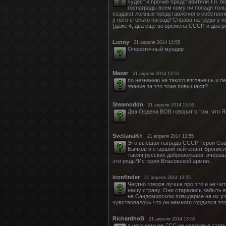
чудес" и прочие представители т.н. 
госнаграды всем кому ни попадя тольк
создают ложные представления о собственн
у него столько наград? Справа на груди у н
(даже 4, два ещё во времена СССР, и два р
Lenny
21 апреля 2014 13:55
Опереточный мундир
Maxer
21 апреля 2014 13:55
по незнанию на такого взглянешь и пе
звание за это тоже повышают?
Steamoddn
21 апреля 2014 13:55
Два Ордена ВОВ говорит о том, что Я
SvetlanaKn
21 апреля 2014 13:55
Это высшая награда СССР, Герои Сов
Бычков и старший лейтенант Бронисл
тысяч русских добровольцев, вчераш
эти ряды*История Власовской армии.
iconfinder
21 апреля 2014 13:55
Честно говоря лучше про это и не чи
нашу страну. Они старались забыть в
на Сандомирском плацдарме на их уч
чувствовалось что он немного гордился это
RichardhoB
21 апреля 2014 13:55
а чего немцев ГСС не указали в ста