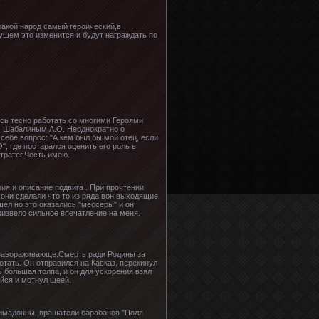
какой народ самый героический,в
ущем это изменится и будут награждать по
ось тесно работать со многими Героями
м Шабалиным А.О. Неоднократно о
себе вопрос: "А кем был бы мой отец, если
", где постарался оценить его роль в
стратег.Честь имею.
фия и описание подвига . При прочтении
 они сделали что то из ряда вон выходящие.
ел но это оказались "мессеры" и он
роизвело сильное впечатление на меня.
т завораживающе.Смерть ради Родины за
тать. Он отправился на Кавказ, перекинул
ь большая толпа, и он для ускорения взял
ийся и мотнул шеей.
римадонны, вращатели барабанов "Поля