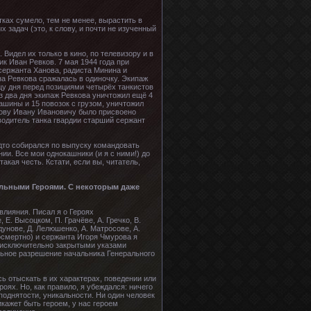
тках сумело, тем не менее, вырастить в
задач (это, к слову, и почти не изученный
Видел их только в кино, по телевизору и в
к Иван Ревков. 7 мая 1944 года при
сержанта Ханова, радиста Минина и
на Ревкова сражалась в одиночку. Экипаж
нцу дня перед позициями четырёх танкистов
ез два дня экипаж Ревкова уничтожил ещё 4
машины и 15 повозок с грузом, уничтожил
кову Ивану Ивановичу было присвоено
водитель танка гвардии старший сержант
будто собирался по выпуску командовать
ии. Все мои однокашники (и я с ними!) до
акая честь. Кстати, если вы, читатель,
альными Героями. С некоторым даже
влияния. Писал я о Героях
 Е. Высоцком, П. Грачёве, А. Гречко, В.
лдунове, Д. Лелюшенко, А. Матросове, А.
посмертно) и сержанта Игоря Чмурова я
, исключительно закрытыми указами
льное разрешение начальника Генерального
сь отыскать в их характерах, поведении или
оях. Но, как правило, я убеждался: ничего
иподнятости, уникальности. Ни один человек
икажет быть героем, у нас героем