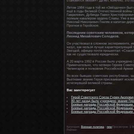
становится любой»? Да нет, конечно, это 
Летом 1984 года в той же «Звёздочке» был
ещё в годы Великой Отечественной войны э
Гаврилович, Дубинда Павел Христофорович,
полным кавалером ордена Славы. Уже в ми
Николай Николаевич Гниляк и капитан-дире
Прогнои в Геройское.
Последним советским человеком, котор
Леонид Михайлович Солодков.
Он участвовал в сложном эксперименте, и
казус, как нельзя лучше характеризующий 
Звездой, офицер почти прошептал: «Спасиб
как не существовало юридически.
А 20 марта 1992 в России было учреждено з
Примечательно, что четверо Героев Советс
Чилингаров и полковник Российской Армии
Во всех бывших советских республиках, за 
Вьетнаме звание Героя присваивают исклю
исчезнувшей великой страны...
Вас заинтересует
Герой Советского Союза Сурен Акопови
80 лет назад было учреждено звание Ге
Боевые награды Российской Федерации
Боевые награды Российской Федерации
Боевые награды Российской Федерации.
Категория:
Военная политика
/
new
|Просмотров: 1 9
Рейтинг: