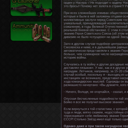
орден у Насера -/ Не подходит к ордену На
это брось!/ Почему нет золота в стране?/ Р
При всех сложнейших извивах общественно
которые и были в ней заложены отцами-осн
коллективные заслуги перед Советским гос
уникальный, принадлежащий исключительно
сожалению, в годы Великой Отечественной 
реальной боевой обстановке. С этим я сто
званию Героя Советского Союза (об этом м
дивизию не было «спущено» ни одной Звез
Зато в другом случае подобное централизо
Смоленска и ниже, и в дальнейшем равных 
автоматически представляли к званию Геро
больше, чем суммарное число награждённы
историю войны.
Случались в ту войну и другие досадные 
доставлял «языков». У нас, как и в други
наградам. Летчиков, например, за 15-20 сб
случай особый, поскольку я - выходец из 
инстанциях не возникало, представил награ
хода командирских мыслей. Однажды он вы
размашисто начертано: «Вы думаете, кого 
- Ничего, Володя, не огорчайся, - сказал, и
Опуская бесчисленные подробности той эпо
Бойко я все же получил высокое звание».
Если вернуться к той статистики, с которо
туда и люди, мягко скажем, недостойные с
«присваивал» себе любимому звание Героя
СССР! Столько Звёзд имел ещё только оди
Однако даже и при таком наградном «в