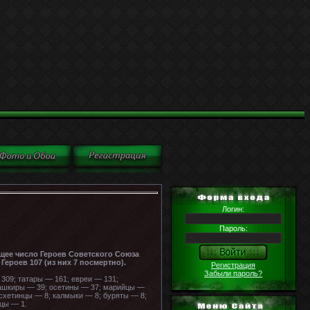
Логин:
Пароль:
щее число Героев Советского Союза
Героев 107 (из них 7 посмертно).
Регистрация
Забыли пароль?
309; татары — 161; евреи — 131;
башкиры — 39; осетины — 37; марийцы —
есхетинцы — 8; калмыки — 8; буряты — 8;
цы — 1.