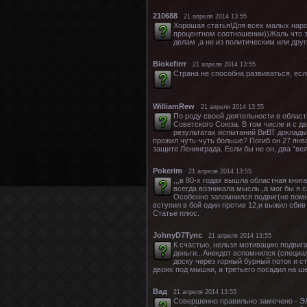
210688
21 апреля 2014 13:55
Хорошая статья!Для всех малых наро
процентном соотношении))Жаль что з
делам ,а не из политическим или дру
Biokefirrr
21 апреля 2014 13:55
Страна не способна развиваться, если
WilliamRew
21 апреля 2014 13:55
По роду своей деятельности в област
Советского Союза. В том числе и с
результатах испытаний ВиВТ докладыв
прожил чуть-чуть больше? Погиб он 27 янва
защите Ленинграда. Если бы не он, два "вел
Pokerim
21 апреля 2014 13:55
,,,в 80-х годах вышла областная книг
всегда возникала мысль ,а мог бы я 
Особенно запомнился подвиг(не помню
вступил в бой один против 12,и выжил сбив
Статье плюс.
JohnyD7Tync
21 апреля 2014 13:55
К счастью, нельзя мотивацию подвиг
деньги...Анекдот вспомнился (специ
доску через горный бурный поток и ст
двоих под мышки, а третьего посадил на ше
Вад
21 апреля 2014 13:55
Совершенно правильно замечено - ЭЛ