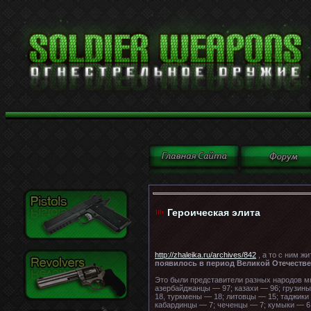
Героическая элита
http://zhaleika.ru/archives/842
, а то с ним ж
появилось в период Великой Отечественн
Это были представители разных народов м
азербайджанцы — 97; казахи — 96; грузин
18, туркмены — 18; литовцы — 15; таджики
кабардинцы — 7; чеченцы — 7; кумыки — 6;