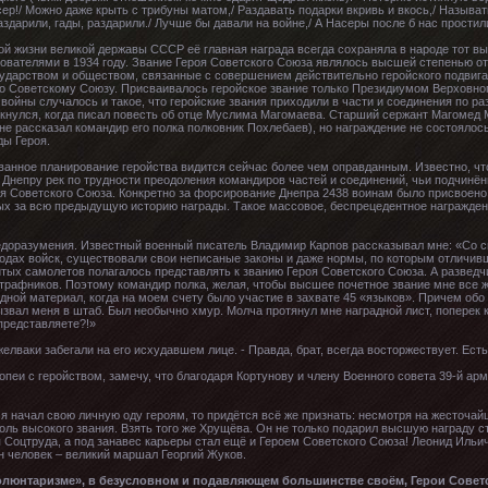
сер!/ Можно даже крыть с трибуны матом,/ Раздавать подарки вкривь и вкось,/ Называ
аздарили, гады, раздарили./ Лучше бы давали на войне,/ А Насеры после б нас простили
й жизни великой державы СССР её главная награда всегда сохраняла в народе тот вы
ователями в 1934 году. Звание Героя Советского Союза являлось высшей степенью от
ударством и обществом, связанные с совершением действительно геройского подвига. 
 Советскому Союзу. Присваивалось геройское звание только Президиумом Верховного
войны случалось и такое, что геройские звания приходили в части и соединения по р
лкнулся, когда писал повесть об отце Муслима Магомаева. Старший сержант Магомед
не рассказал командир его полка полковник Похлебаев), но награждение не состоялос
ды Героя.
ванное планирование геройства видится сейчас более чем оправданным. Известно, чт
Днепру рек по трудности преодоления командиров частей и соединений, чьи подчинё
я Советского Союза. Конкретно за форсирование Днепра 2438 воинам было присвоено 
х за всю предыдущую историю награды. Такое массовое, беспрецедентное награжден
недоразумения. Известный военный писатель Владимир Карпов рассказывал мне: «Со 
х родах войск, существовали свои неписаные законы и даже нормы, по которым отличи
итых самолетов полагалось представлять к званию Героя Советского Союза. А разведч
штрафников. Поэтому командир полка, желая, чтобы высшее почетное звание мне все ж
дной материал, когда на моем счету было участие в захвате 45 «языков». Причем обо в
звал меня в штаб. Был необычно хмур. Молча протянул мне наградной лист, поперек
представляете?!»
 желваки забегали на его исхудавшем лице. - Правда, брат, всегда восторжествует. Есть 
пеи с геройством, замечу, что благодаря Кортунову и члену Военного совета 39-й а
й я начал свою личную оду героям, то придётся всё же признать: несмотря на жесточай
толь высокого звания. Взять того же Хрущёва. Он не только подарил высшую награду с
 Соцтруда, а под занавес карьеры стал ещё и Героем Советского Союза! Леонид Иль
н человек – великий маршал Георгий Жуков.
олюнтаризме», в безусловном и подавляющем большинстве своём, Герои Совет