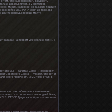
 о том, что надо перестать раздавать
 только девальвируют, а у юбиляров
охой мужик, наверное, но за какие подвиги
ренних войск МВД РФ. У меня их тоже два
ро другие награды вообще молчу.
т барабан на первом уже сколько лет))), а
ь вот это:Мы — капитан Семен Тимофеевич
рои Советского Союза — узнали, что сотни
алинского правления. И мы тоже стали в
евали а потом работали востонавливая
сказывал. Что после нескольких дней боев,
.У.Я. СЕБЕ!" Дедушка мой рассказал это и
то число с количеством воевавших на