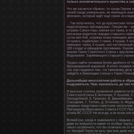
только исключительного мужества и са
Что же касается «брака», то среди Героев 
своей среде уникальную, не имеющую анало
феномен, который ждёт ещё своих исследо
…Так получилось, что до курсантских погон
недосягаемых президиумах. Говорю же – ре
штурме Сапун-горы экипаж его танка, в то
механика-водителя гвардии старшего сержа
сутки вёл бой, отражая атаки немецких авт
остались подбитыми 3 танка, 4 пушки, 6 ог
немецких танка, 6 пушек, шестиствольный м
180 солдат и офицеров противника. Указо
звание Героя Советского Союза с вручение
Водолазкин. Заряжающего старшего сержан
Трудно найти человека более далёкого от т
бронированной машиной. В итоге экзамен по
сих пор гордимся тем, что танковому делу 
найдёте в Википедии статью о Герое Ревко
Дальнейшая многолетняя работа в «Кра
подружиться. Чем, признаться, до сих 
И высшая степень возможной наивности пола
СоветскогоСоюза Е.Антонове, Р. Аушеве, С. 
Гризодубовой, Б. Громове, В. Джанибекове, 
Снесареве, Г. Титове, Д. Устинове, А. Фёд
впервые представил советским читателям. 
Президиума Верховного Совета СССР. Поэт
штаба ВС СССР. Не всегда, и не всем оно 
Всякий раз, когда я знакомился с людьми, 
даже во внешности какие-то особые черты, 
такого особенного, что бы отличало их от 
со Звездой Героя ни разу при мне даже ею 