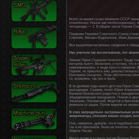
Всего за время существования СССР звания
отменённых Указов как необоснованных), в
четырежды — 2. В общем числе Героев Сов
Первыми Героями Советского Союза стали 
Слепнёв, Михаил Водопьянов, Иван Дорони
Все вышеперечисленные сведения я твёрд
Нас учителя так воспитывали, что зван
Звание Героя Социалистического Труда тоже
металла льют». Возможно, и потому, что в
нивелировалась, и люди просто говорили: 
Героем, но пришлось ему довольствоватьс
Екатерина Захарчук. Этим обстоятельством 
то, возможно, так оно и было.
В те далёкие годы моего детства Герои Сов
выходящим. Скажем, полёт Юрия Алексееви
Валерия Быковского радостно и празднично
общедержавным праздником. Помню и други
Зиганшин, Поплавский, Федотов и Крючковс
ремешок от рации. Потом варили на океанс
В этих запредельно экстремальных усло
американцы, спасшие наших солдат, во
Они, наверное, думали, что в подобных сит
так и не присвоили. Было не понятно: поче
Абдель Насер.
Много позже я услышу песню Володи Высоц