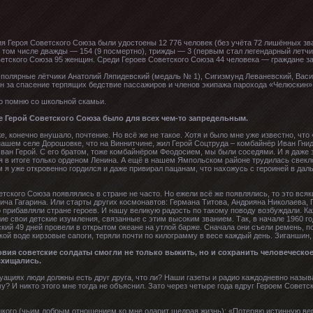
 Героя Советского Союза были удостоены 12 776 человек (без учёта 72 лишённых зва
 том числе дважды — 154 (9 посмертно), трижды — 3 (первым стал легендарный летчи
етского Союза 95 женщин. Среди Героев Советского Союза 44 человека — граждане з
полярные лётчики Анатолий Ляпидевский (медаль № 1), Сигизмунд Леваневский, Вас
н за спасение терпящих бедствие пассажиров и членов экипажа парохода «Челюскин»
о помню со школьной скамьи.
ие Герой Советского Союза было для всех чем-то запредельным.
, конечно внушало, почтение. Но всё же не такое. Хотя и было мне уже известно, что 
 нашем селе Дорошовке, что на Виннитчине, жил Герой Соцтруда – комбайнёр Иван Гни
Иван Герой. С его братом, тоже комбайнёром Феодосием, мы были соседями. И я даже 
я в итоге только орденом Ленина. А ещё в нашем Ямпольском районе трудилась свек
я уже откровенно гордился и даже привирал пацанам, что нахожусь с героиней в даль
етского Союза появлялись в стране не часто. Но ежели всё же появлялись, то это вся
ча Гагарина. Или старты других космонавтов: Германа Титова, Андрияна Николаева,
 прибавляли стране героев. И нашу великую радость по такому поводу возбуждали. К
е свои детские изумления, связанные с этим высоким званием. Так, в начале 1960 
кий 49 дней провели в открытом океане на утлой барже. Сначала они съели ремень, п
кой воде кирзовые сапоги, теряли почти по килограмму в весе каждый день. Зиганшин,
вия советские солдаты смогли не только выжить, но и сохранить человеческо
схищались.
уациях люди должны есть друг друга, что ли? Наши газеты и радио каждодневно назыв
му? И никто этого мне тогда не объяснил. Зато через четыре года вдруг Героем Советс
кого (чьим добрым отношением ко мне одарит щедрая жизнь): «Потеряю истинную вер