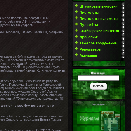
Штурмовые винтовки
Пистолеты
ния за порочащие поступки и 13
Пистолеты-пулемёты
к-истребитель А.И. Покрышкин) и
Пулемёты
арубежных государств.
Снайперские винтовки
илий Молоков, Николай Каманин, Маврикий
.
Дробовики
Тяжёлое вооружение
Револьверы
Амуниция
«медаль за бой, медаль за труд из одного
дюк. Со временем его фамилия даже как-то
знал, что младший тоже хотел стать
ловодом Герой Социалистического Труда
ней родственной связи. Хотя, если копнуть,
кий раз случалось событием из ряда вон
 Павла Поповича, Валентины Терешковой,
аждый космический полёт тогда становился
года военнослужащие Советской Армии
орезав его мелко в лапшу. Затем сварили
 весивший 70 килограммов, похудел до 40!
Журналы
е достоинство. Чем потом сильно
али ребят героями, но высокого звания им
кого Союза стал президент Египта Гамаль
у -/ Больно мне за наш СССР:/ Отберите