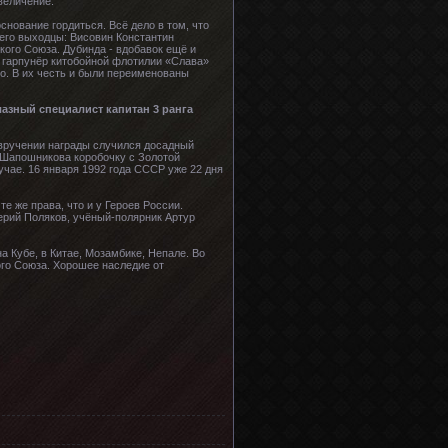
величение.
нование гордиться. Всё дело в том, что
 его выходцы: Висовин Константин
ого Союза. Дубинда - вдобавок ещё и
 гарпунёр китобойной флотилии «Слава»
о. В их честь и были переименованы
азный специалист капитан 3 ранга
 вручении награды случился досадный
. Шапошникова коробочку с Золотой
учае. 16 января 1992 года СССР уже 22 дня
е же права, что и у Героев России.
ерий Поляков, учёный-полярник Артур
а Кубе, в Китае, Мозамбике, Непале. Во
го Союза. Хорошее наследие от