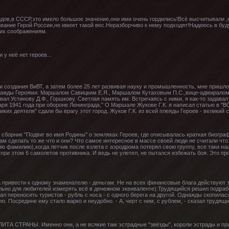
дов,в СССР,это имело большое значение,они ими очень гордились!Всё высчитывали ,
вание Герой России,не имеет такой вес.Неразборчиво к нему подходят!Надеюсь в буд
гих соображениям.
 у неё нет героев...
и создания ВиВТ, а затем более 25 лет развивая науку и промышленность, мне пришл
 дважды Героями: Маршалом Савицким Е.Я., Маршалом Кутаховым П.С.,вице-адмирало
ал Устинову Д.Ф., Горшкову. Светлая память им. Встречаясь с ними, я как-то задавал 
ря 1941 года при обороне Ленинграда," О Маршале Жукове Г.К. я написал статью в "ВО
иких деятеля" сдали бы врагу этот город. Жуков Г.К. из всей плеяды Героев - великий 
а сборник "Подвиг во имя Родины" о земляках Героев, где описывалась краткая биогра
сам сделать то же что и они? Что самое интересное в массе своей люди не считали что
 фамилию),когда летчик после взлета с аэродрома потерял свою группу, все таки наш
 при этом 6 самолетов противника. И ведь не улетел, не пытался избежать боя. Это п
а привести к одному знаменателю - деньгам. Не на всех финансовые блага действую
ально для любителей измерять всё в денежном эквиваленте):Трудящийся решил подрабо
ал переносить туристов - рубль с носа - с одного берега на другой. Однажды скопилас
ю. Посредине ему стало жарко и неудобно. - А, черт с ним, с рублем, - сказал трудящ
ИТА СТРАНЫ. Именно они, а не всякие там эстрадные "звёзды", короли эстрады и п