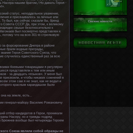
ть Насера нашим братом,/ Но давать Героя -
!».
сокий статус, неподдельное уважение,
личия и присваивалось за личные или
То был, как сейчас сказали бы, бренд
Свежие новости
 Совета СССР. Да, при этом, к великому
азнарядке свыше безотносительно к
 Магомаев был посмертно представлен к
ь, потому что на всю 301-ю стрелковую
о за форсирование Днепра в районе
нные брали водные преграды,
звание Героя Советского Союза, что
ие случилось единственный раз за всю
своими боевыми товарищами я регулярно
вшихся представляли к тем или иным
иков - за двадцать «языков». У меня был
е присвоили, и чтобы никаких сомнений в
сем этом сам я не знал, как не ведал и
 которого красным карандашом было
она на земле, есть...
рмии генерал-майору Василию Романовичу
ший отбор кандидатов в Герои, проникали
траны Насеру, но и трижды подряд
ич Брежнев вообще был четырежды Героем
ского Союза являли собой образцы не