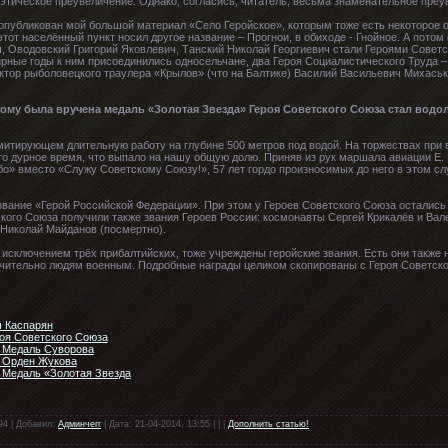
поэтическое преувеличение. Однако, согласись, читатель, весьма знаменательное преу
 опубликован мой большой материал «Село Геройское», которым тоже есть некоторое ос
тот населённый пункт носил другое название – Прогнои, в обиходе - Гнойное. А потом
 Оводовский Григорий Яковлевич, Танский Николай Георгиевич стали Героями Советск
рные годы к ним присоединились односельчане, два Героя Социалистического Труда –
ктор рыболовецкого траулера «Крылов» (что на Балтике) Василий Васильевич Михаськ
ому была вручена медаль «Золотая Звезда» Героя Советского Союза стал водол
митирующем длительную работу на глубине 500 метров под водой. На торжествах при
то дурное время, что выпало на нашу общую долю. Приняв из рук маршала авиации Е
о» вместо «Служу Советскому Союзу!», 57 лет гордо произносимых до него в этом сл
вание «Герой Российской Федерации». При этом у Героев Советского Союза остались т
кого Союза получили также звания Героев России: космонавты Сергей Крикалёв и Вал
 Николай Майданов (посмертно).
исключением трёх прибалтийских, тоже учреждены геройские звания. Есть они также н
чительно людям военным. Подробные награды целиком скопированы с Героя Советско
ч Каспарян
роя Советского Союза
. Медаль Суворова
. Орден Жукова
 Медаль «Золотая Звезда
94 | Добавил:
Админчегг
| Дата: 21-04-2014, 13:55 | | |
Дополнить статью!