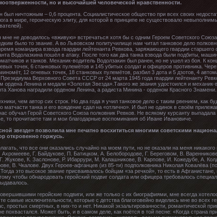
моотверженности, но и высочайшей человеческой нравственности.
он был ничтожным – 0,6 процента. Социалистическое общество при всех своих недоста
га в мире, героическую элиту, для которой в принципе не существовало невыполнимых 
вателей).
 мне не доводилось «вживую» встречаться хотя бы с одним Героем Советского Союза. 
дким было то звание. А во Львовском политучилище нам читал танковое дело полковни
 время командира взвода гвардии лейтенанта Ревкова, заряжающего гвардии старшего 
нта Водолазкина пошёл в атаку. После того как два танка взвода были подбиты, маши
оматчиков и танков. Механик-водитель Водолзакин был ранен, но не ушел из боя. К ко
невых точек, 6 станковых пулемётов и 145 убитых солдат и офицеров противника. Чер
иномёт, 12 огневых точек, 18 станковых пулемётов, разбил 3 дота и 5 дзотов, 4 авто
м Президиума Верховного Совета СССР от 24 марта 1945 года гвардии лейтенанту Рев
м ордена Ленина и медали «Золотая Звезда».Такого же звания удостоился и механик-
та Ханова наградили орденом Ленина, а радиста Минина - орденом Красного Знамени.
ехники, чем автор сих строк. Но два года я учил танковое дело с таким рвением, как 
 матчасти танка и его вождение сдал на «отлично». И был не одинок в своём прилежан
нас обучал Герой Советского Союза полковник Ревков. Не всякому курсанту выпадала т
ве, то прочитаете там и мои благодарные воспоминания об Иване Ивановиче.
сной звезде» позволила мне печатно восхититься многими советскими национ
пор откровенно горжусь.
гать, что все они оказались случайно на моем пути, но не оказали на меня никакого 
Ахромееве, Г. Байдукове, П. Батицком, А. Белобородове, Г. Береговом, В. Варенникове,
Г. Жукове, К. Заслонове, Р. Ибаррури, М. Калашникове, В. Карпове, И. Кожедубе, А. Ко
орове, В. Чкалове. Двух Героев-афганцев (из 85-ти) подполковника Николая Ковалёва (
Тогда это высокое звание присваивалось бойцам «за речкой», то есть в Афганистане
ому чтобы обнародовать геройский подвиг солдата или офицера требовалось специа
выдавалось.
совершившими геройские подвиги, или же только с их биографиями, мне всегда хотело
те самые исключительности, которые с детства благоговейно виделись мне во всех гер
нас, простых смертных, в них-то и нет. Никакой экзальтированности, романтической пр
не похвастался. Может быть, и в самом деле, как поётся в той песне: «Когда страна пр