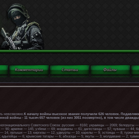
ить невозможно.
К началу войны высокое звание получили 626 человек. Подавляю
ой войны - 11 тысяч 657 человек (из них 3051 посмертно), в том числе дважды 
ногонационального Советского Союза: русские — 8160; украинцы — 2069; белорусы — 
ы — 90; армяне — 145; узбеки — 69; мордвины — 61; дагестанцы — 57; чуваши — 44; 
 — 14; латыши — 13; киргизы — 12; удмурты — 10; карелы — 9; эстонцы — 8; турки-м
 адыгейцы — 6; крымские татары — 6; абхазцы — 5; якуты — 3; молдаване — 2; тувин