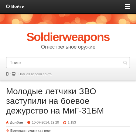
Войти
Soldierweapons
Огнестрельное оружие
Полная версия сайта
Молодые летчики ЗВО
заступили на боевое
дежурство на МиГ-31БМ
Долбин
10-07-2014, 19:20
1 153
Военная политика
/
new