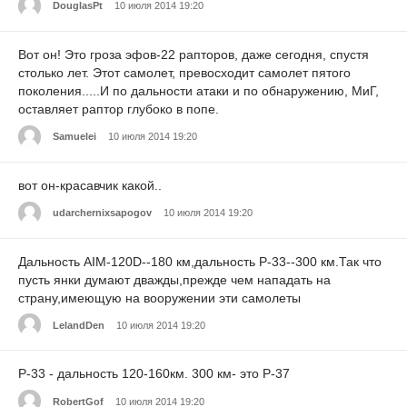
DouglasPt
10 июля 2014 19:20
Вот он! Это гроза эфов-22 рапторов, даже сегодня, спустя
столько лет. Этот самолет, превосходит самолет пятого
поколения.....И по дальности атаки и по обнаружению, МиГ,
оставляет раптор глубоко в попе.
Samuelei
10 июля 2014 19:20
вот он-красавчик какой..
udarchernixsapogov
10 июля 2014 19:20
Дальность АIM-120D--180 км,дальность Р-33--300 км.Так что
пусть янки думают дважды,прежде чем нападать на
страну,имеющую на вооружении эти самолеты
LelandDen
10 июля 2014 19:20
Р-33 - дальность 120-160км. 300 км- это Р-37
RobertGof
10 июля 2014 19:20