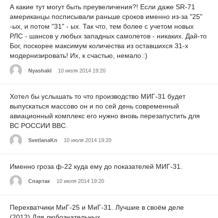
А какие тут могут быть преувеличения?! Если даже SR-71
американцы посписывали раньше сроков именно из-за "25"
-ых, и потом "31" - ых. Так что, тем более с учетом новых
РЛС - шансов у любых западных самолетов - никаких. Дай-то
Бог, поскорее максимум количества из оставшихся 31-х
модернизировать! Их, к счастью, немало :)
Nyashakl
10 июля 2014 19:20
Хотел бы услышать то что производство МИГ-31 будет
выпускаться массово он и по сей день современный
авиационный комплекс его нужно вновь перезапустить для
ВС РОССИИ ВВС.
SvetlanaKn
10 июля 2014 19:20
Именно гроза ф-22 куда ему до показателей МИГ-31.
Спартак
10 июля 2014 19:20
Перехватчики МиГ-25 и МиГ-31. Лучшие в своём деле
(2012).Для любознательных