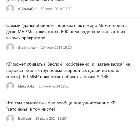
s12nataCef
10 июля 2014 19:20
Самый "дальнобойный" перехватчик в мире.Может сбивть
даже МБР.Мы таких около 600 штук наделали,жаль,что их
выпуск прекратили
Steambhwr
10 июля 2014 19:20
КР может сбивать ("Заслон", собственно, и "затачивался" на
перехват малых групповых скоростных целей на фоне
земли). БЧ МБР пока может сбивать только А-135
MaksSoks
10 июля 2014 19:20
Что там самолеты - они вообще под уничтожение КР
"заточены" в том числе!
Bulligor
10 июля 2014 19:20
Единственный минус это то что так и не смогли наладить его