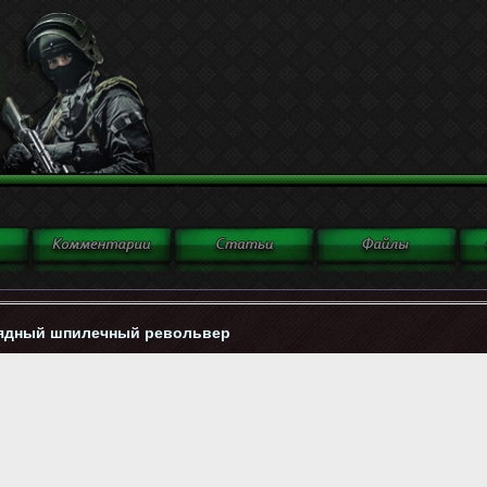
ядный шпилечный револьвер