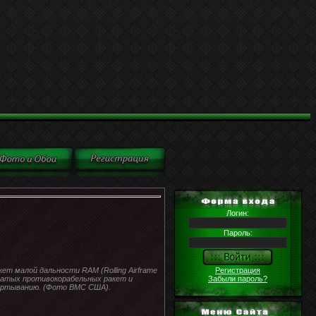
Логин:
Пароль:
Регистрация
ет малой дальности RAM (Rolling Airframe
Забыли пароль?
латых противокорабельных ракет и
вертыванию. (Фото ВМС США).