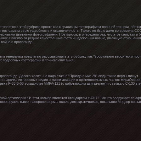
носится к этой рубрике просто как к красивым фотографиям военной техники, обязат
я тем самым свою ущербность и ограниченность. Такого не было даже во времена СС
расивыми цветными фотографиями. Повторюсь, в очередной раз, что этот сайт, как и
ьшое Спасибо за редкие качественные фото и надеюсь на новые, имеющие отношения
 войне и пропаганде.
ым генералам предлагаю рассматривать эту рубрику как "вооружение вероятного проти
х подробных фотографий и точного описания..
 пропаганде. Далеко холить не надо статья "Правда о миг-29" люди такие перлы пишут..
.Ну и парочка интересных видио о жизни авиации в противоположных частях мираОсво
авка F-35 B-06 эскадрилье VMFA-121 (с работающим двигателем)и съемка с C-130 в в
ской артиллерии? И этот калибр является стандартом НАТО? Так кто вооружает-то а
овое оружие наше, наверное форма только демократическая, остальное Мордор постав