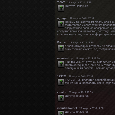
TrOrT
28 августа 2014 17:39
Цитата: Папакико
agregat
28 августа 2014 17:39
Почему то некоторым людям сложно от
фотографов и саму технику, проявля
"Зарубежное военное обозрение", с к
средство промывания мозгов, поэтому Бол
ее происхождения), а не к информационной
Бастис
28 августа 2014 17:39
а "воинствующим ястребам" и диванн
внимательно изучать ее, требуя новы
ozamashop
28 августа 2014 17:39
+1И так уже 2/3 статьей о политике и
много сегодня дел, да и лень стало
авиационным полком. Горячия дозапр
123321
28 августа 2014 17:39
122-мм Д-30 является основой афган
пушка наша, вертолеты наши, стрелк
crealm
28 августа 2014 17:39
Цитата: inkass_98
ismutdillovCef
28 августа 2014 17:39
Цитата: inkass_98