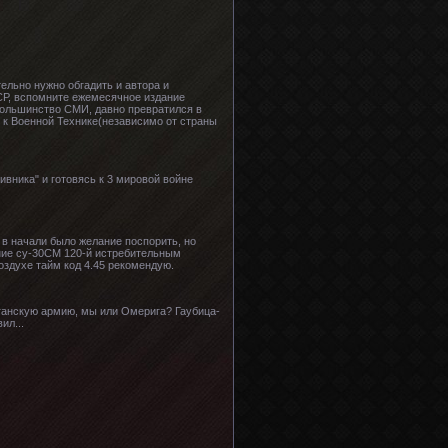
ельно нужно обгадить и автора и
СР, вспомните ежемесячное издание
 большинство СМИ, давно превратился в
 к Военной Технике(независимо от страны
вника" и готовясь к 3 мировой войне
. в начали было желание поспорить, но
ение су-30СМ 120-й истребительным
оздухе тайм код 4.45 рекомендую.
фганскую армию, мы или Омерига? Гаубица-
ил...