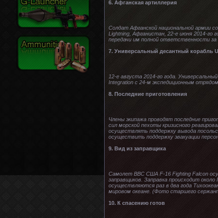
6. Афганская артиллерия
Солдат Афганской национальной армии сов
Lightning, Афганистан, 22-е июня 2014-г
передачи им полной ответственности за а
7. Универсальный десантный корабль U
12-е августа 2014-го года. Универсальны
Integration с 24-м экспедиционным отряд
8. Последние приготовления
Члены экипажа проводят последние приго
сил морской пехоты кризисного реагирова
осуществлять поддержку вывода посольс
осуществить поддержку эвакуации персона
9. Вид из заправщика
Самолет ВВС США F-16 Fighting Falcon ос
заправщиков. Заправка происходит около Г
осуществляются раз в два года Тихооке
мировом океане. (Фото старшего сержант
10. К спасению готов