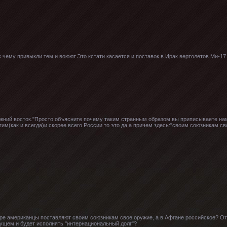
к чему привыкли тем и воюют.Это кстати касается и поставок в Ирак вертолетов Ми-17
жний восток."Просто объясните почему таким странным образом вы приписываете нам
им(как и всегда)и скорее всего России то это да,а причем здесь:"своим союзникам сво
е американцы поставляют своим союзникам свое оружие, а в Афгане российское? Отв
ущем и будет исполнять "интернациональный долг"?