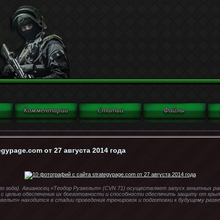
egypage.com от 27 августа 2014 года
го года). Авианосец «Теодор Рузвельт» (CVN 71) осуществляет запуск зенитных рак
 с целью обеспечения их боеготовности и способности обеспечить защиту от кры
звельт» находится в стадии проведения тренировок и подготовки к будущему раз