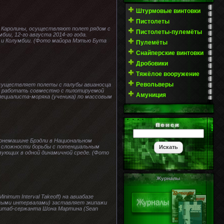
Штурмовые винтовки
Пистолеты
й Каролины, осуществляют полет рядом с
Пистолеты-пулемёты
бии, 12-го августа 2014-го года.
 и Колумбии. (Фото майора Мэтью Бута
Пулемёты
Снайперские винтовки
Дробовики
Тяжёлое вооружение
Револьверы
осуществляет полеты с палубы авианосца
ко работать совместно с пилотируемой
Амуниция
пециалиста-моряка (ученика) по массовым
ронемашине Брэдли в Национальном
т те сложности борьбы с потенциальным
вующих в одной динамичной среде. (Фото
Журналы
imum Interval Takeoff) на авиабазе
ьными интервалами) заставляет экипажи
о штаб-сержанта Шона Мартина (Sean