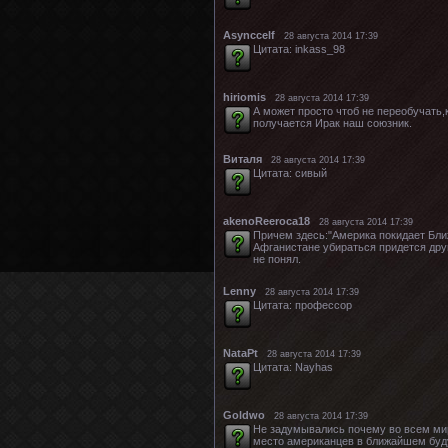
Asynccelf
28 августа 2014 17:39
Цитата: inkass_98
hiriomis
28 августа 2014 17:39
А может просто чтоб не переобучать,
получается Ирак наш союзник.
Виталя
28 августа 2014 17:39
Цитата: сивый
akenoReeroca18
28 августа 2014 17:39
Причем здесь:"Америка покидает Бли
Афганистане убираться придется друг
не понял.
Lenny
28 августа 2014 17:39
Цитата: профессор
NataPt
28 августа 2014 17:39
Цитата: Nayhas
Goldwo
28 августа 2014 17:39
Не задумывались почему во всем мир
место американцев в ближайшем буд