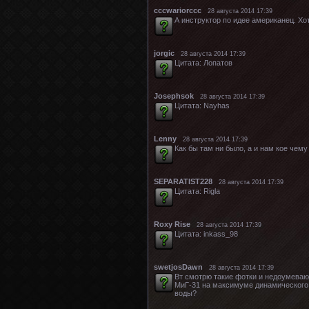
сссwariorccc
28 августа 2014 17:39
А инструктор по идее американец. Хот
jorgic
28 августа 2014 17:39
Цитата: Лопатов
Josephsok
28 августа 2014 17:39
Цитата: Nayhas
Lenny
28 августа 2014 17:39
Как бы там ни было, а и нам кое чему
SEPARATIST228
28 августа 2014 17:39
Цитата: Rigla
Roxy Rise
28 августа 2014 17:39
Цитата: inkass_98
swetjosDawn
28 августа 2014 17:39
Вт смотрю такие фотки и недоумеваю
МиГ-31 на максимуме динамического 
воды?