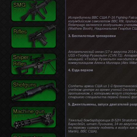
Истребители ВВС США F-16 Fighting Falc
колумбийским самолетом ВВС Kfir, приписа
Relampago являются воздушными учениям
(Matthew Booth), Национальная Гвардия СШ
3. Беспилотные тренировки
Атлантический океан (17-е августа 2014
USS «Теодор Рузвельт» (CVN 71). Аппара
авиацией. «Теодор Рузвельт» находится 
коммуникациям Алекса Миллара (Alex Milla
4. Езда верхом
Солдаты армии США из 1-й бронетанковой
учебном центре во время учений Decisive A
противником, с которыми могут столкнут
старшего специалиста первой боевой фото
5. Джентльмены, запуск двигателей раз
Тяжелый бомбардировщик B-52H Stratofortr
Барксдейл, штат Луизиана, 14-го август
по первому сигналу поднять в воздух ка
Martin), ВВС США).