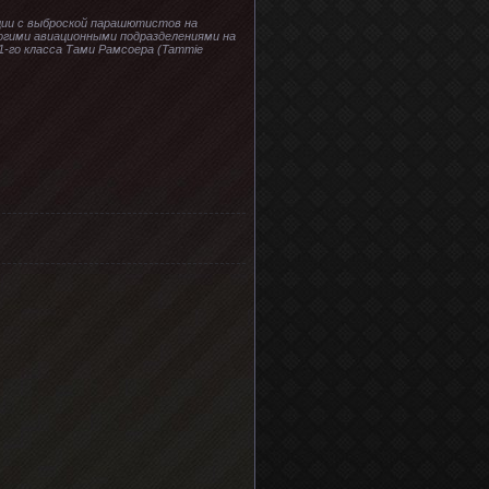
ции с выброской парашютистов на
многими авиационными подразделениями на
1-го класса Тами Рамсоера (Tammie