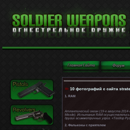
10 фотографий с сайта strat
1. RAM
Атлантический океан (19-е августа 2014-
Missile). Испытания RAM осуществлялись
других асимметричных угроз. «Теодор Ру
2. Фальконы с приятелем