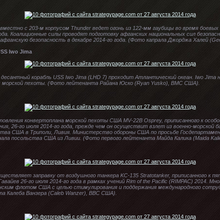
местно с 203-м корпусом Thunder ведет огонь из 122-мм гаубицы во время боевых
о года. Коалиционные силы проводят подготовку афганских национальных сил безопас
фганскую безопасность в декабре 2014-го года. (Фото капрала Джорджа Халей (Geo
SS Iwo Jima
й десантный корабль USS Iwo Jima (LHD 7) проходит Атлантический океан. Iwo Jim
ом морской пехоты. (Фото лейтенанта Райана Юско (Ryan Yusko), ВМС США).
товления конвертоплана морской пехоты США MV-22B Osprey, приписанного к особо
ния, 26-го июля 2014-го года, прежде чем он осуществит взлет из военно-морской 
тва США в Триполи, Ливия. Министерство обороны США по просьбе Госдепартам
ла посольства США из Ливии. (Фото первого лейтенанта Майда Калика (Maida Kali
уществляет заправку от воздушного танкера KC-135 Stratotanker, приписанного к 
авайев 26-го июля 2014-го года в рамках учений Rim of the Pacific (RIMPAC) 2014. 
анским флотом США с целью стимулирования и поддержания международного сотруд
а Калеба Ванзера (Caleb Wanzer), ВВС США).