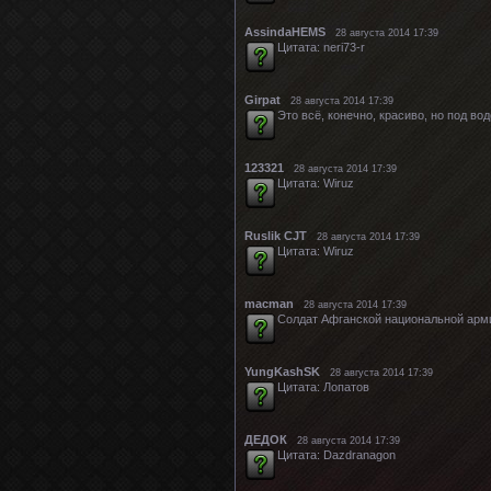
AssindaHEMS
28 августа 2014 17:39
Цитата: neri73-r
Girpat
28 августа 2014 17:39
Это всё, конечно, красиво, но под во
123321
28 августа 2014 17:39
Цитата: Wiruz
Ruslik CJT
28 августа 2014 17:39
Цитата: Wiruz
macman
28 августа 2014 17:39
Солдат Афганской национальной арми
YungKashSK
28 августа 2014 17:39
Цитата: Лопатов
ДЕДОК
28 августа 2014 17:39
Цитата: Dazdranagon