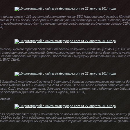
on, приписанные к 169-му истребительному крылу ВВС Национальной гвардии Южно
нным к 111-й боевой эскадрильи во время учений Relampago 2014 над Рионегро, Колум
и, предназначенными для укрепления связей между военно воздушными силами США
А).
-го года). Демонстратор беспилотной боевой воздушной системы (UCAS-D) X-47B 
т завершил серию испытаний, демонстрирующих его способность безопасно и лег
в стадии проведения тренировок и подготовки к будущему развертыванию. (Фото с
r), ВМС США).
 бригадной тактической группы 3-й пехотной дивизии осуществляют маневр на б
ction Rotation 14-09, 9-го августа 2014-го года. Decisive Action Rotation отражаю
ься США, включая партизан, боевиков, уголовных элементов и обычных сил дейст
 эскадрильи Даниэля Хьюза (Daniel Hughes), ВВС США).
решаю!
ess осуществляет запуск двигателей во время тренировок по групповому взлету (Min
а 2014-го года. Эта обыденная процедура времен холодной войны (взлет с минимал
к можно больше воздушных судов за наименее короткий промежуток времени. (Фот