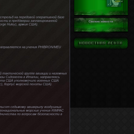
 стрельб на передовой оперативной базе
ности в преддверии запланированной
Свежие новости
rge Huley), армия США).
a направляется на учения PHIBRON/MEU
й тактической группе авиации и наземных
базы Сидонелла в Италии, направляясь
ента США уполномочило военных США
c), Корпус морской пехоты США).
пятьсот седьмому авиакрылу воздушных
Многонациональные морские учения RIMPAC
ничества по вопросам безопасности в