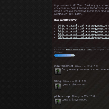
Вертолет HH-60 Pave Hawk осуществляет
совместной базе Elmendorf-Richardson, А
базе с целью выполнения рутинных трени
Ramsouer), ВВС США).
Вас заинтересует
10 фотографий с сайта strategypage.com
10 фотографий с сайта strategypage.com 
10 фотографий с сайта strategypage.com
10 фотографий с сайта strategypage.com
10 фотографий с сайта strategypage.com
Категория:
Военная политика
/
new
|Просмотров: 1 0
Рейтинг:
1
0
ismutdillovCef
28 августа 2014 17:39
Вас уже выпустили из психиатрическо
Strag
28 августа 2014 17:39
Цитата: viktorrymar
pletcherqop
28 августа 2014 17:39
Цитата: Владимирец