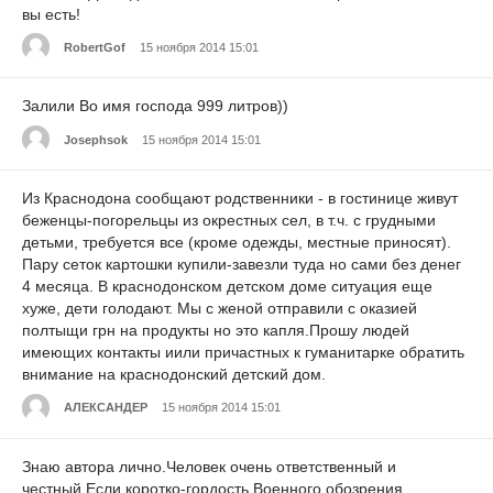
вы есть!
RobertGof
15 ноября 2014 15:01
Залили Во имя господа 999 литров))
Josephsok
15 ноября 2014 15:01
Из Краснодона сообщают родственники - в гостинице живут
беженцы-погорельцы из окрестных сел, в т.ч. с грудными
детьми, требуется все (кроме одежды, местные приносят).
Пару сеток картошки купили-завезли туда но сами без денег
4 месяца. В краснодонском детском доме ситуация еще
хуже, дети голодают. Мы с женой отправили с оказией
полтыщи грн на продукты но это капля.Прошу людей
имеющих контакты иили причастных к гуманитарке обратить
внимание на краснодонский детский дом.
АЛЕКСАНДЕР
15 ноября 2014 15:01
Знаю автора лично.Человек очень ответственный и
честный.Если коротко-гордость Военного обозрения.