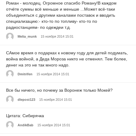
Роман - молодец. Огромное спасибо Роману!В каждом
отчёте суммы всё меньше и меньше ...Может всё-таки
объединяться с другими каналами поставок и вводить
специализацию:- кто-то по топливу- кто-то по
радиостанциям- по одеждеи т.д.
Melia_munk
15 ноября 2014 15:01
САмое время о подарках к новому году для детей подумать,
война войной, а Деда Мороза никто не отменял. Тем более,
денег на это не так много надо.
Dmitrifen
15 ноября 2014 15:01
Все бы ничего, но почему за Воронеж только Мокей?
dlepost123
15 ноября 2014 15:01
Цитата: Сибирячка
AndikBab
15 ноября 2014 15:01