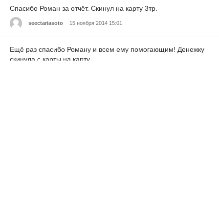
Спасибо Роман за отчёт. Скинул на карту 3тр.
seectariasoto
15 ноября 2014 15:01
Ещё раз спасибо Роману и всем ему помогающим! Денежку
скинула с карты на карту.
SecretrhoiAB
15 ноября 2014 15:01
Огромное СПАСИБО за проделанную работу, в наше время к
сожалению не каждый способен на настоящий человеческий
поступок. К сожалению давно не переводил, но в этот раз
исправился сразу за весь срок отсутствия. На счет подарков
детям на новый год, полностью поддерживаю-у них должен
быть праздник. Постараюсь впредь по чаще появляться и
вносить свою маленькую лепту.
BarVAF
15 ноября 2014 15:01
Спасибо тем кто это все делает!
Jason
15 ноября 2014 15:01