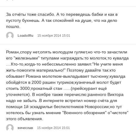
За отчёты тоже спасибо. А то переведешь бабки и как в
пустоту бухнешь. А так спокойней на душе, что на дело
пошло.
LoadolRu
15 ноября 2014 15:01
Роман,спору нет,опять молодцом гуляет,но что-то зачастили
его "железными" титулами награждать:то молоток,то кувалда
....Кто-то,когда-то небессмысленно заявил:"Не учите меня
жить-помогите материально!" Поэтому давайте так:кто
обзывает Романа молотком-выкладывает тысчонку;кувалда
обойдётся в 2000 рашен тугриков;кузнечный молот будет
стоить 3000;прокатный стан ......(прейскурант ещё
уточняется). В ноябре также перечислю;раненого Виктора
надо не забыть .В интернете встретил номер счёта для
помощи 1й эскадрильи беспилотников Новороссии;но тут
хотелось бы узнать мнение "Военного обозрения" о"чистоте"
этого объявления.
вячеслав
15 ноября 2014 15:01