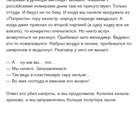
российскими номерами днем там не присутствуют. Только
оттуда. И берут не по баку. И когда мы начали выгружать из
«Патриота» гору канистр, народ в очереди завздыхал. А
когда джип приехал со второй партией (в одну ходку все не
влезло), то конкретно опечалился. Но никто вслух
возмутиться не рискнул. Прибежал зато менеджер. Видимо,
кто-то пожаловался. Набрал воздух в легкие, пробежался по
шевронам и выдохнул. Разговор у него не вышел.
— А… ну как вы… это…
— Мы ничего. Заправляемся.
— Так ведь в пластиковую тару нельзя…
— Во имя господа и именем его можно!
Ответ его убил напрочь, и мы продолжили. Колонка качала
хреново, и мы заправлялись больше полутора часов.