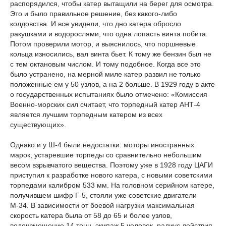
распорядился, чтобы катер вытащили на берег для осмотра.
Это и было правильное решение, без какого-либо
колдовства. И все увидели, что дно катера обросло
ракушками и водорослями, что одна лопасть винта побита.
Потом проверили мотор, и выяснилось, что поршневые
кольца износились, вал винта бьет. К тому же бензин был не
с тем октановым числом. И тому подобное. Когда все это
было устранено, на мерной миле катер развил не только
положенные ем у 50 узлов, а на 2 больше. В 1929 году в акте
о государственных испытаниях было отмечено: «Комиссия
Военно-морских сил считает, что торпедный катер АНТ-4
является лучшим торпедным катером из всех
существующих».
Однако и у Ш-4 были недостатки: моторы иностранных
марок, устаревшие торпеды со сравнительно небольшим
весом взрывчатого вещества. Поэтому уже в 1928 году ЦАГИ
приступил к разработке нового катера, с новыми советскими
торпедами калибром 533 мм. На головном серийном катере,
получившем шифр Г-5, стояли уже советские двигатели
М-34. В зависимости от боевой нагрузки максимальная
скорость катера была от 58 до 65 и более узлов,
водоизмещение 14 тонн, экипаж 5 человек, радиус действия