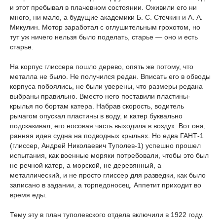
и этот пребывал в плачевном состоянии. Оживили его ни
много, ни мало, а будущие академики Б. С. Стечкин и А. А.
Микулин. Мотор заработал с оглушительным грохотом, но
тут уж ничего нельзя было поделать, старье — оно и есть
старье.
На корпус глиссера пошло дерево, опять же потому, что
металла не было. Не получился редан. Вписать его в обводы
корпуса побоялись, не были уверены, что размеры редана
выбраны правильно. Вместо него поставили пластины-
крылья по бортам катера. Набрав скорость, водитель
рычагом опускал пластины в воду, и катер буквально
подскакивал, его носовая часть выходила в воздух. Вот она,
ранняя идея судна на подводных крыльях. Но едва ГАНТ-1
(глиссер, Андрей Николаевич Туполев-1) успешно прошел
испытания, как военные моряки потребовали, чтобы это был
не речной катер, а морской, не деревянный, а
металлический, и не просто глиссер для разведки, как было
записано в задании, а торпедоносец. Аппетит приходит во
время еды.
Тему эту в план туполевского отдела включили в 1922 году.