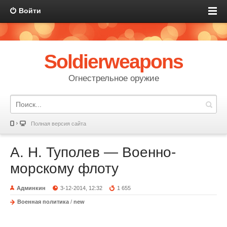
Войти
Soldierweapons
Огнестрельное оружие
Полная версия сайта
А. Н. Туполев — Военно-
морскому флоту
Админкин
3-12-2014, 12:32
1 655
Военная политика
/
new