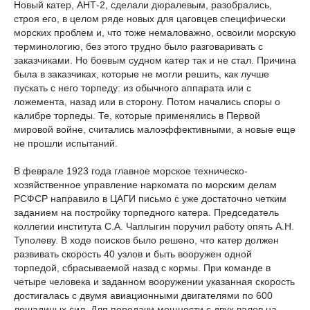
Новый катер, АНТ-2, сделали дюралевым, разобрались,
строя его, в целом ряде новых для цаговцев специфически
морских проблем и, что тоже немаловажно, освоили морскую
терминологию, без этого трудно было разговаривать с
заказчиками. Но боевым судном катер так и не стал. Причина
была в заказчиках, которые не могли решить, как лучше
пускать с него торпеду: из обычного аппарата или с
ложемента, назад или в сторону. Потом начались споры о
калибре торпеды. Те, которые применялись в Первой
мировой войне, считались малоэффективными, а новые еще
не прошли испытаний.
В феврале 1923 года главное морское техническо-
хозяйственное управление наркомата по морским делам
РСФСР направило в ЦАГИ письмо с уже достаточно четким
заданием на постройку торпедного катера. Председатель
коллегии института С.А. Чаплыгин поручил работу опять А.Н.
Туполеву. В ходе поисков было решено, что катер должен
развивать скорость 40 узлов и быть вооружен одной
торпедой, сбрасываемой назад с кормы. При команде в
четыре человека и заданном вооружении указанная скорость
достигалась с двумя авиационными двигателями по 600
лошадиных сил. Для передачи мощности с двух валов на