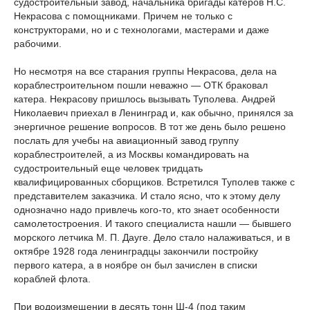
судостроительный завод, начальника бригады катеров Н.С.
Некрасова с помощниками. Причем не только с
конструкторами, но и с технологами, мастерами и даже
рабочими.
Но несмотря на все старания группы Некрасова, дела на
кораблестроительном пошли неважно — ОТК браковал
катера. Некрасову пришлось вызывать Туполева. Андрей
Николаевич приехал в Ленинград и, как обычно, принялся за
энергичное решение вопросов. В тот же день было решено
послать для учебы на авиационный завод группу
кораблестроителей, а из Москвы командировать на
судостроительный еще человек тридцать
квалифицированных сборщиков. Встретился Туполев также с
представителем заказчика. И стало ясно, что к этому делу
однозначно надо привлечь кого-то, кто знает особенности
самолетостроения. И такого специалиста нашли — бывшего
морского летчика М. П. Дауге. Дело стало налаживаться, и в
октябре 1928 года ленинградцы закончили постройку
первого катера, а в ноябре он был зачислен в списки
кораблей флота.
При водоизмещении в десять тонн Ш-4 (под таким