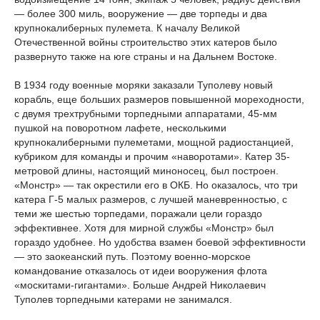
— более 300 миль, вооружение — две торпеды и два
крупнокалиберных пулемета. К началу Великой
Отечественной войны строительство этих катеров было
развернуто также на юге страны и на Дальнем Востоке.
В 1934 году военные моряки заказали Туполеву новый
корабль, еще больших размеров повышенной мореходности,
с двумя трехтрубными торпедными аппаратами, 45-мм
пушкой на поворотном лафете, несколькими
крупнокалиберными пулеметами, мощной радиостанцией,
кубриком для команды и прочим «наворотами». Катер 35-
метровой длины, настоящий миноносец, был построен.
«Монстр» — так окрестили его в ОКБ. Но оказалось, что три
катера Г-5 малых размеров, с лучшей маневренностью, с
теми же шестью торпедами, поражали цели гораздо
эффективнее. Хотя для мирной службы «Монстр» был
гораздо удобнее. Но удобства взамен боевой эффективности
— это заокеанский путь. Поэтому военно-морское
командование отказалось от идеи вооружения флота
«москитами-гигантами». Больше Андрей Николаевич
Туполев торпедными катерами не занимался.