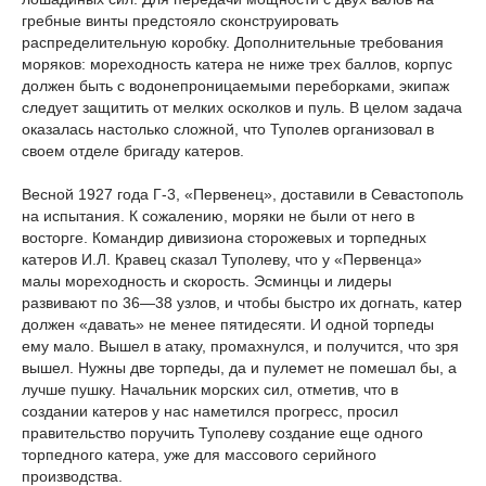
гребные винты предстояло сконструировать
распределительную коробку. Дополнительные требования
моряков: мореходность катера не ниже трех баллов, корпус
должен быть с водонепроницаемыми переборками, экипаж
следует защитить от мелких осколков и пуль. В целом задача
оказалась настолько сложной, что Туполев организовал в
своем отделе бригаду катеров.
Весной 1927 года Г-3, «Первенец», доставили в Севастополь
на испытания. К сожалению, моряки не были от него в
восторге. Командир дивизиона сторожевых и торпедных
катеров И.Л. Кравец сказал Туполеву, что у «Первенца»
малы мореходность и скорость. Эсминцы и лидеры
развивают по 36—38 узлов, и чтобы быстро их догнать, катер
должен «давать» не менее пятидесяти. И одной торпеды
ему мало. Вышел в атаку, промахнулся, и получится, что зря
вышел. Нужны две торпеды, да и пулемет не помешал бы, а
лучше пушку. Начальник морских сил, отметив, что в
создании катеров у нас наметился прогресс, просил
правительство поручить Туполеву создание еще одного
торпедного катера, уже для массового серийного
производства.