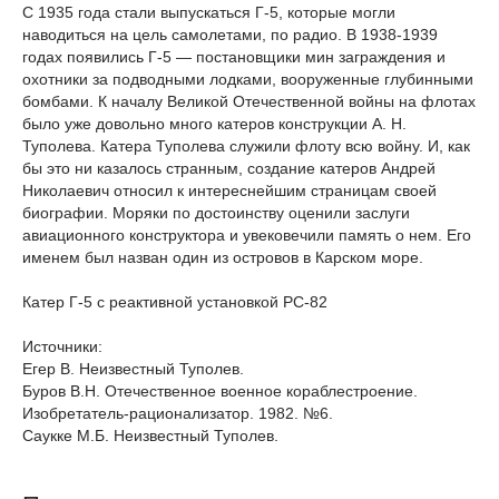
С 1935 года стали выпускаться Г-5, которые могли
наводиться на цель самолетами, по радио. В 1938-1939
годах появились Г-5 — постановщики мин заграждения и
охотники за подводными лодками, вооруженные глубинными
бомбами. К началу Великой Отечественной войны на флотах
было уже довольно много катеров конструкции А. Н.
Туполева. Катера Туполева служили флоту всю войну. И, как
бы это ни казалось странным, создание катеров Андрей
Николаевич относил к интереснейшим страницам своей
биографии. Моряки по достоинству оценили заслуги
авиационного конструктора и увековечили память о нем. Его
именем был назван один из островов в Карском море.
Катер Г-5 с реактивной установкой РС-82
Источники:
Егер В. Неизвестный Туполев.
Буров В.Н. Отечественное военное кораблестроение.
Изобретатель-рационализатор. 1982. №6.
Саукке М.Б. Неизвестный Туполев.