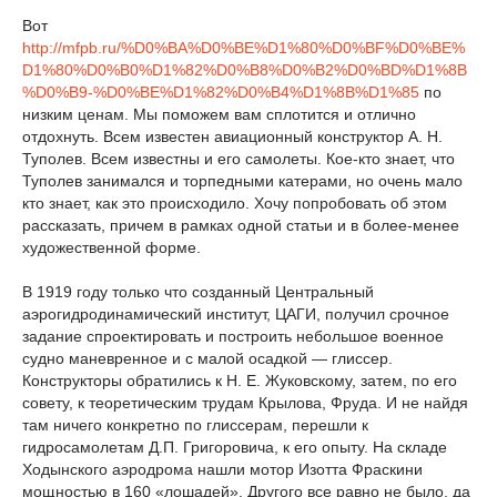
Вот
http://mfpb.ru/%D0%BA%D0%BE%D1%80%D0%BF%D0%BE%
D1%80%D0%B0%D1%82%D0%B8%D0%B2%D0%BD%D1%8B
%D0%B9-%D0%BE%D1%82%D0%B4%D1%8B%D1%85
по
низким ценам. Мы поможем вам сплотится и отлично
отдохнуть. Всем известен авиационный конструктор А. Н.
Туполев. Всем известны и его самолеты. Кое-кто знает, что
Туполев занимался и торпедными катерами, но очень мало
кто знает, как это происходило. Хочу попробовать об этом
рассказать, причем в рамках одной статьи и в более-менее
художественной форме.
В 1919 году только что созданный Центральный
аэрогидродинамический институт, ЦАГИ, получил срочное
задание спроектировать и построить небольшое военное
судно маневренное и с малой осадкой — глиссер.
Конструкторы обратились к Н. Е. Жуковскому, затем, по его
совету, к теоретическим трудам Крылова, Фруда. И не найдя
там ничего конкретно по глиссерам, перешли к
гидросамолетам Д.П. Григоровича, к его опыту. На складе
Ходынского аэродрома нашли мотор Изотта Фраскини
мощностью в 160 «лошадей». Другого все равно не было, да