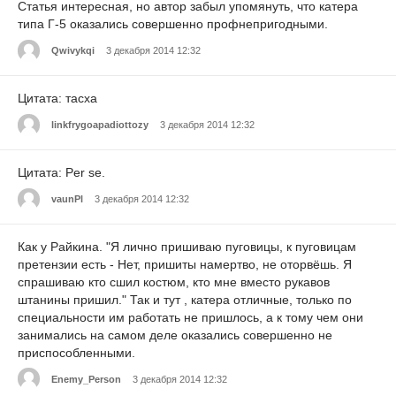
Статья интересная, но автор забыл упомянуть, что катера
типа Г-5 оказались совершенно профнепригодными.
Qwivykqi
3 декабря 2014 12:32
Цитата: тасха
linkfrygoapadiottozy
3 декабря 2014 12:32
Цитата: Per se.
vaunPl
3 декабря 2014 12:32
Как у Райкина. "Я лично пришиваю пуговицы, к пуговицам
претензии есть - Нет, пришиты намертво, не оторвёшь. Я
спрашиваю кто сшил костюм, кто мне вместо рукавов
штанины пришил." Так и тут , катера отличные, только по
специальности им работать не пришлось, а к тому чем они
занимались на самом деле оказались совершенно не
приспособленными.
Enemy_Person
3 декабря 2014 12:32