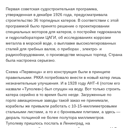
Первая советская судостроительная программа,
утвержденная в декабре 1926 года, предусматривала
строительство 36 торпедных катеров. В соответствии с этой
программой было принято решение о проектировании
специальных моторов для катеров, о постройке гидроканала
и гидролаборатории ЦАГИ, об исследованиях коррозии
металла в морской воде, о выплавке высоколегированных
сталей для гребных валов, о приборах , электро- и
радиооборудовании, о производстве мощных торпед. Страна
была настроена серьезно.
Схема «Первенца» и его конструкция были в принципе
правильными. РККА потребовало внести в новый катер лишь
незначительные улучшения. И в 1928 году АНТ-4 (потом его
назвали «Туполев») был спущен на воду. Вот только строить
катера серийно в то время было негде. Загруженные по
горло авиационные заводы такой заказ не принимали,
корабелы же привыкли работать с 10-15-миллиметровыми
стальными листами, а то и с броневыми плитами, а здесь —
дюраль толщиной не более полутора миллиметров.
Туполеву пришлось послать в Ленинград, на