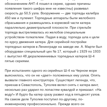
обозначением АНТ-4 пошел в серию, однако причины
появления такого шифра мне не известны) развивал
скорость до 50,5 узла. Вооружение — две торпеды калибра
450 мм и пулемет. Торпедные аппараты были желобного
сбрасывания и размещались в кормовой части катера
параллельно диаметральной плоскости. При стрельбе
торпеда выстреливалась из желобов специальным
устройством-толкателем. Падая в воду, торпеда шла к цели
по курсу движения катера. Для серийной постройки
торпедных катеров в Ленинграде на заводе им. А. Марти был
оборудован специальный цех № 17, который с 1929 по 1933
г. выпустил 48 дюралюминиевых торпедных катеров Ш-4
пятью сериями.
При испытаниях одного из серийных Ш-4 на Черном море
выяснилось, что он не «дает» положенных ему узлов. Опять
вызвали главного конструктора. Существует легенда, что,
приехав в Севастополь, Туполев велел снять с катера винт,
несколько раз ударил по лопастям кувалдой и приказал: «На
воду!» И будто бы катер сразу развил ход в пятьдесят узлов.
На самом деле Туполев поступил по-другому, по-
инженерному профессионально. Прежде всего он