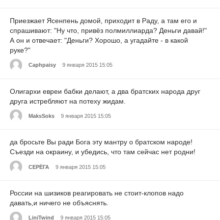
Приезжает Ясенпень домой, приходит в Раду, а там его и
спрашивают: "Ну что, привёз полмиллиарда? Деньги давай!"
А он и отвечает: "Деньги? Хорошо, а угадайте - в какой
руке?"
Caphpaisy
9 января 2015 15:05
Олигархи евреи бабки делают, а два братских народа друг
друга истребляют на потеху жидам.
MaksSoks
9 января 2015 15:05
да бросьте Вы ради Бога эту мантру о братском народе!
Съезди на окраину, и убедись, что там сейчас нет родни!
СЕРЁГА
9 января 2015 15:05
России на шизиков реагировать не стоит-клопов надо
давать,и ничего не объяснять.
LiniTwind
9 января 2015 15:05