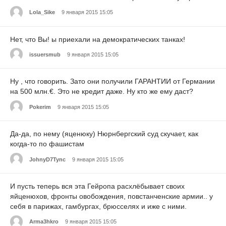
Lola_Sike
9 января 2015 15:05
Нет, что Вы! ы приехали на демократических танках!
issuersmub
9 января 2015 15:05
Ну , что говорить. Зато они получили ГАРАНТИИ от Германии
на 500 млн.€. Это не кредит даже. Ну кто же ему даст?
Pokerim
9 января 2015 15:05
Да-да, по нему (яценюку) Нюрнбергский суд скучает, как
когда-то по фашистам
JohnyD7Tync
9 января 2015 15:05
И пусть теперь вся эта Гейропа расхлёбывает своих
яйценюхов, фронты овобождения, повстанченские армии.. у
себя в парижах, гамбургах, брюсселях и иже с ними.
Arma3hkro
9 января 2015 15:05