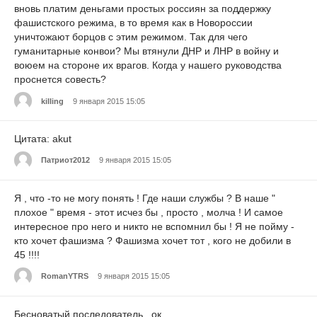
вновь платим деньгами простых россиян за поддержку
фашистского режима, в то время как в Новороссии
уничтожают борцов с этим режимом. Так для чего
гуманитарные конвои? Мы втянули ДНР и ЛНР в войну и
воюем на стороне их врагов. Когда у нашего руководства
проснется совесть?
killing
9 января 2015 15:05
Цитата: akut
Патриот2012
9 января 2015 15:05
Я , что -то не могу понять ! Где наши службы ? В наше "
плохое " время - этот исчез бы , просто , молча ! И самое
интересное про него и никто не вспомнил бы ! Я не пойму -
кто хочет фашизма ? Фашизма хочет тот , кого не добили в
45 !!!!
RomanYTRS
9 января 2015 15:05
Бесноватый последователь, .ок.