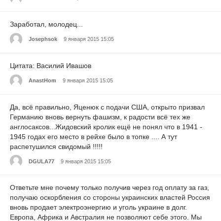
Заработал, молодец...
Josephsok
9 января 2015 15:05
Цитата: Василий Ивашов
AnastHom
9 января 2015 15:05
Да, всё правильно, Яценюк с подачи США, открыто призвал
Германию вновь вернуть фашизм, к радости всё тех же
англосаксов...Жидовский кролик ещё не понял что в 1941 -
1945 годах его место в рейхе было в топке .... А тут
распетушился свидомый !!!!!
DGULA77
9 января 2015 15:05
Ответьте мне почему только получив через год оплату за газ,
получаю оскорбления со стороны украинских властей Россия
вновь продает электроэнергию и уголь украине в долг.
Европа, Африка и Австралия не позволяют себе этого. Мы