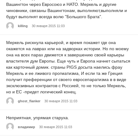
Вашингтон через Евросоюз и НАТО. Меркель и другие
чиновники, связаны Вашингтонам, выполняют,выполняли и
будут выполнят всегда волю "Большого Брата".
killing
30 января 2015 11:03
Меркель рискнула карьерой, и время покажет где она
окажется на лаврах или на задворках истории. Но по моему
она на всех парах движется к завершению своей карьеры
властителя дум Европы. Еще чуть и Европа начнет сыпаться
как карточный домик. страны PIGS досыта наелись фрау
Меркель и ее лживого прогматизма, И если та же Греция
получит преференции от своего евросепаратизма в в виде
эксклюзивных контрактов с Россией, то не только Меркель,
но и ЕС -придет логический конец.
ghost_flanker
30 января 2015 11:03
Неприятная, упрямая старуха.
владимир
30 января 2015 11:03