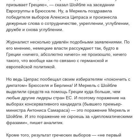
призывает Грецию», — сказал Шойбле на заседании
Еврогруппы в Брюсселе. Ну, а Меркель поздравила
победителя выборов Алексиса Ципраса и произнесла
дежурные слова о сотрудничестве, укреплении, углублении,
дружбе и снова углублении.
Журналист несколько удивлён подобными заявлениями. По
его мнению, немецкие власти рассуждают так, будто в
Греции «ничего, абсолютно ничего» не произошло, ничего
такого, что вообще как-то связано с германской и
европейской политикой.
Но ведь Ципрас пообещал своим избирателям «покончить с
диктатом» Брюсселя и Берлина! И Меркель с Шойбле
выделили средств на помощь Греции куда больше, чем
любые другие лидеры стран ЕС. И поэтому поражение на
выборах консервативного кандидата (бывшего премьер-
министра Антониса Самараса) — это поражение Меркель и
Шойбле. И это поражение не скроешь за «дипломатическими
фразами», пишет аналитик.
Кроме того, результат греческих выборов — «не первый