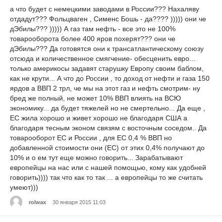
а что будет с немецкими заводами в России??? Нахаляву
отдадут??? Фольцваген , Сименс Бошь - да???? ))))) они че
дЭбилы??? ))))) А газ там нефть - все это не 100%
товарооборота более 400 яров похерят??? они че
дЭбилы??? Да готовятся они к трансатлантическому союзу
отсюда и количественное смягчение- обесценить евро...
только америкосы задавят старушку Европу своим баблом,
как не крути... А что до России , то доход от нефти и газа 150
ярдов а ВВП 2 трл, че мы на этот газ и нефть смотрим- ну
бред же полный, не может 10% ВВП влиять на ВСЮ
экономику... да будет тяжелей но не смертельно... Да еще ,
ЕС жила хорошо и живет хорошо не благодаря США а
благодаря тесным эконом связям с восточным соседом.. Да
товарооборот ЕС и России , для ЕС 0,4 % ВВП но
добавленной стоимости они (ЕС) от этих 0,4% получают до
10% и о ем тут еще можно говорить... Зарабатывают
европейцы на нас или с нашей помощью, кому как удобней
говорить)))) так что как то так ... а европейцы то же считать
умеют)))
rolwax
30 января 2015 11:03