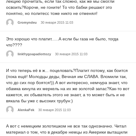
лекцию прочитать, если так сложно, как же мы смогли
освоить?Короче, не гоните! То что бабки решают это
понятно, но политесс тоже никто не отменял!
Gromyndeu
30 января 2015 11:03
Это хорошо что платит......А если бы газа не было, тогда
что????
linkfrygoapadiottozy
30 января 2015 11:03
И что теперь её в ж... поцеловать?Платит потому, как боится
(пока ещё! Молодцы деды, Вечная им СЛАВА. Вломили так,
что до сих пор боятся!)).А вот интересно, немчура знает, что
обамка кинула их меркель на их же золотой запас?Как-то вот
кажется, их обыватель этого не знает, а то может быть и не
вякала бы уже с высоких трубун:)
AlenkaFek
30 января 2015 11:03
А вот с немецким золотишком не все так однозначно. Читал
материал о том, что в декабре немцы из Америки вытащили