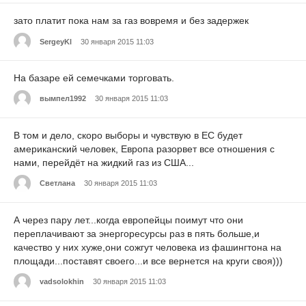
зато платит пока нам за газ вовремя и без задержек
SergeyKl
30 января 2015 11:03
На базаре ей семечками торговать.
вымпел1992
30 января 2015 11:03
В том и дело, скоро выборы и чувствую в ЕС будет
американский человек, Европа разорвет все отношения с
нами, перейдёт на жидкий газ из США...
Светлана
30 января 2015 11:03
А через пару лет...когда европейцы поимут что они
переплачивают за энергоресурсы раз в пять больше,и
качество у них хуже,они сожгут человека из фашингтона на
площади...поставят своего...и все вернется на круги своя)))
vadsolokhin
30 января 2015 11:03