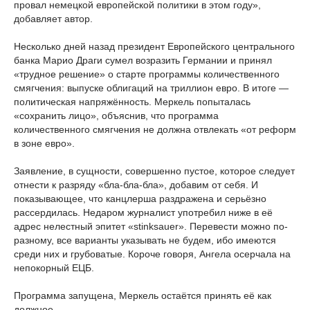
провал немецкой европейской политики в этом году»,
добавляет автор.
Несколько дней назад президент Европейского центрального
банка Марио Драги сумел возразить Германии и принял
«трудное решение» о старте программы количественного
смягчения: выпуске облигаций на триллион евро. В итоге —
политическая напряжённость. Меркель попыталась
«сохранить лицо», объяснив, что программа
количественного смягчения не должна отвлекать «от реформ
в зоне евро».
Заявление, в сущности, совершенно пустое, которое следует
отнести к разряду «бла-бла-бла», добавим от себя. И
показывающее, что канцлерша раздражена и серьёзно
рассердилась. Недаром журналист употребил ниже в её
адрес нелестный эпитет «stinksauer». Перевести можно по-
разному, все варианты указывать не будем, ибо имеются
среди них и грубоватые. Короче говоря, Ангела осерчала на
непокорный ЕЦБ.
Программа запущена, Меркель остаётся принять её как
должное.