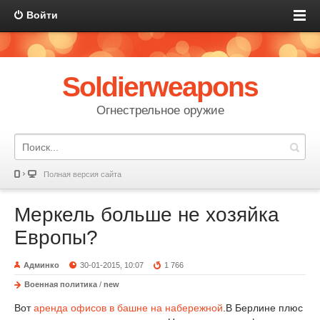
Войти
Soldierweapons
Огнестрельное оружие
Полная версия сайта
Меркель больше не хозяйка
Европы?
Админко
30-01-2015, 10:07
1 766
Военная политика
/
new
Вот
аренда офисов в башне на набережной
.В Берлине плюс