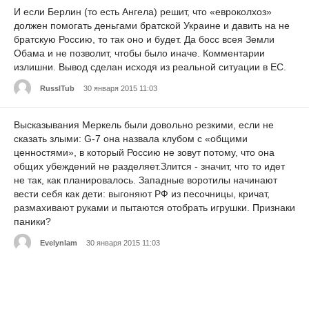
И если Берлин (то есть Ангела) решит, что «евроколхоз»
должен помогать деньгами братской Украине и давить на не
братскую Россию, то так оно и будет. Да босс всея Земли
Обама и не позволит, чтобы было иначе. Комментарии
излишни. Вывод сделан исходя из реальной ситуации в ЕС.
RusslTub
30 января 2015 11:03
Высказывания Меркель были довольно резкими, если не
сказать злыми: G-7 она назвала клубом с «общими
ценностями», в который Россию не зовут потому, что она
общих убеждений не разделяет.Злится - значит, что то идет
не так, как планировалось. Западные воротилы начинают
вести себя как дети: выгоняют РФ из песочницы, кричат,
размахивают руками и пытаются отобрать игрушки. Признаки
паники?
Evelynlam
30 января 2015 11:03
Юмор Путина и реакция Ангелы Меркель - Анекдот про
брачную ночь