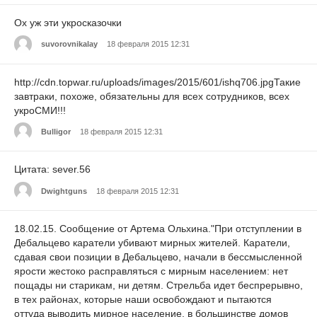
Ох уж эти укросказочки
suvorovnikalay
18 февраля 2015 12:31
http://cdn.topwar.ru/uploads/images/2015/601/ishq706.jpgТакие
завтраки, похоже, обязательны для всех сотрудников, всех
укроСМИ!!!
Bulligor
18 февраля 2015 12:31
Цитата: sever.56
Dwightguns
18 февраля 2015 12:31
18.02.15. Сообщение от Артема Ольхина."При отступлении в
Дебальцево каратели убивают мирных жителей. Каратели,
сдавая свои позиции в Дебальцево, начали в бессмысленной
ярости жестоко расправляться с мирным населением: нет
пощады ни старикам, ни детям. Стрельба идет беспрерывно,
в тех районах, которые наши освобождают и пытаются
оттуда выводить мирное население, в большинстве домов