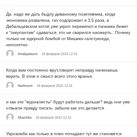
Да, надо же дать быдлу диванному позитивчика, когда
экономика развалена, газ подорожает в 3,5 раза, в
Дебальцевском котле уже укроп перекипел и пачками бежит
к "оккупантам" сдаваться, кто не сварился насмерть...Почему
только не ядерной бомбой от Мишико-галстукоеда,
непонятно.
Unalpplauro
18 февраля 2015 12:31
Когда вам постоянно врут,говорят неправду начинаешь
верить. В этом и смысл всего этого вранья.
HarInorm
18 февраля 2015 12:31
и как эти "журналисты" будут работать дальше? ведь они уже
отвыкли правду писать. забыли как это делается
Shachka
18 февраля 2015 12:31
Укрозомби как только в плен попадают тут же становятся