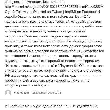
соседнего государстваЧитать далее:
http://inosmi.ru/sngbaltia/20150218/226343931.html#ixzz3S5iM
CgmC Follow us: @inosmi on Twitter | InoSMI on FacebookИ
еще:На Украине запретили показ фильма "Брат-2""В
частности речь идет о фильме "Брат-2", который запрещен
для кино-театрального и телевизионного показа, публичного
коммерческого видео и домашнего видео на всей
территории Украины, поскольку он содержит сцены,
являются унизительными для украинцев по национальному
признаку, а также из-за некорректности демонстрации этого
фильма во время агрессии на востоке страны", - отмечается
в сообщении Госкино, обнародованном в среду.Также в
выдаче прокатных удостоверений отказано телесериалам
"Из жизни капитана Черняева" и "Паутина 8". Обе ленты, как
считают в госагентстве, популяризируют силовые структуры
РФ и формируют их положительный имидж.--------------------
пробил их сайты все фильмы на местах - смотри не
хочу)))короче опять б.здят...
vlad 908756
18 февраля 2015 12:31
А "Брат-2" в СаША уже давно запрещен. Не удивительно,