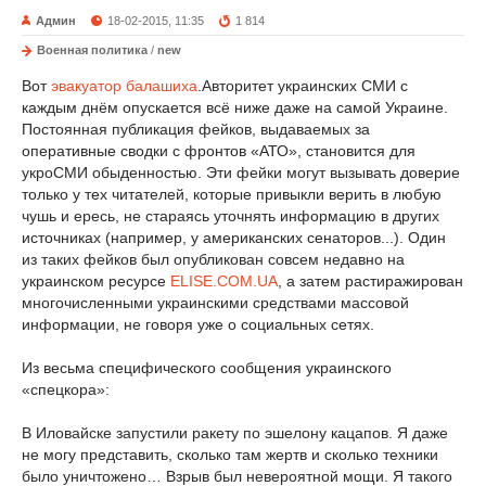
Админ
18-02-2015, 11:35
1 814
Военная политика
/
new
Вот
эвакуатор балашиха
.Авторитет украинских СМИ с
каждым днём опускается всё ниже даже на самой Украине.
Постоянная публикация фейков, выдаваемых за
оперативные сводки с фронтов «АТО», становится для
укроСМИ обыденностью. Эти фейки могут вызывать доверие
только у тех читателей, которые привыкли верить в любую
чушь и ересь, не стараясь уточнять информацию в других
источниках (например, у американских сенаторов...). Один
из таких фейков был опубликован совсем недавно на
украинском ресурсе
ELISE.COM.UA
, а затем растиражирован
многочисленными украинскими средствами массовой
информации, не говоря уже о социальных сетях.
Из весьма специфического сообщения украинского
«спецкора»:
В Иловайске запустили ракету по эшелону кацапов. Я даже
не могу представить, сколько там жертв и сколько техники
было уничтожено… Взрыв был невероятной мощи. Я такого