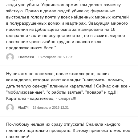
люди уже убиты. Украинская армия там делает зачистку
жёсткую. Прямо в домах людей убивают, фирменные
выстрелы в голову почти у всех найденных мирных жителей
в полуразрушенных домах и квартирах. Эвакуация мирного
населения из Дебальцево была запланирована на 18
февраля и частично осуществляется, но вывозить мирное
население чрезвычайно трудно и опасно из-за
продолжающихся боев."
Thomassl
18 февраля 2015 12:31
Ну никак я не понимаю, после этих зверств, наших
командиров, которые дают команды: "накормить, помыть,
дать теплую одежду" пленным карателям!!! Сейчас они все -
"мобилизованные", "с работы взятые", "повара" и т.д.!!!
Карателю - карателево, - смерть!!!
Vlad74
18 февраля 2015 12:31
По-любому нельзя их сразу отпускать! Сначала каждого
пленного тщательно проверить. К этому привлекать местное
население!