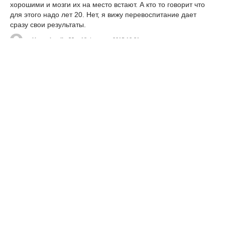
хорошими и мозги их на место встают. А кто то говорит что
для этого надо лет 20. Нет, я вижу перевоспитание дает
сразу свои результаты.
aUnsonitoolita32
18 февраля 2015 12:31
Кто то ожидал большего? Укропсми способны только на
брехню, причем, до неприличия, плохого качества. А когда
был ранен Захарченко? Блин, какого он лезет на передовую,
нельзя так делать. Он по мальчишески подставляется, не
понимает что ли, что от него слишком много зависит. У него
просто нет права так рисковать.
jorgic
18 февраля 2015 12:31
Знаете что самое смешное?ВЕРЯТ!Я про этот вброс ещё
вчера слышал!Мне один укроп в контакте так и сказал-Вам по
ящику ничего не показывают,а мы вот ваш поезд взорвали!
Сразу нашлись упыри поддержавшие его!Вы там ватники,у
вас цензура
MilankaCef
18 февраля 2015 12:31