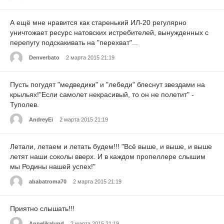
А ещё мне нравится как старенький ИЛ-20 регулярно
уничтожает ресурс натовских истребителей, вынужденных с
перепугу подскакивать на "перехват"...
Denverbato
2 марта 2015 21:19
Пусть погудят "медведики" и "лебеди" блеснут звездами на
крыльях!"Если самолет некрасивый, то он не полетит" -
Туполев.
AndreyEi
2 марта 2015 21:19
Летали, летаем и летать будем!!! "Всё выше, и выше, и выше
летят наши соколы вверх. И в каждом пропеллере слышим
мы Родины нашей успех!"
ababatroma70
2 марта 2015 21:19
Приятно слышать!!!
Annelikalund
2 марта 2015 21:19