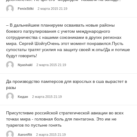
FenixStlki
2 марта 2015 21:19
– В дальнейшем планируем осваивать новые районы
боевого патрулирования с учетом международного
сотрудничества с нашими союзниками в других регионах
мира. Сергей ШойгуОчень этот момент понравился.Пусть
супостаты тратят усилия на защиту своей ж.опы!Да и потише
будут говорить!
Nyashakl
2 марта 2015 21:19
Да производство памперсов для взрослых в сша вырастет в
разы
Кидан
2 марта 2015 21:19
Присутстивие российской стратегической авиации во всех
точках мира - головная боль для пентагона. Это им не
туарегов по пустыне гонять
AaronRit
2 марта 2015 21:19