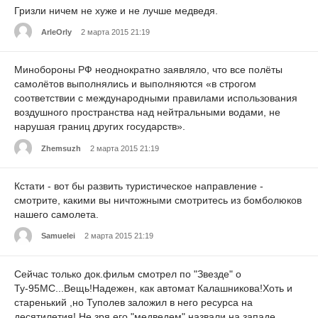
Гризли ничем не хуже и не лучше медведя.
ArleOrly
2 марта 2015 21:19
Минобороны РФ неоднократно заявляло, что все полёты
самолётов выполнялись и выполняются «в строгом
соответствии с международными правилами использования
воздушного пространства над нейтральными водами, не
нарушая границ других государств».
Zhemsuzh
2 марта 2015 21:19
Кстати - вот бы развить туристическое направление -
смотрите, какими вы ничтожными смотритесь из бомболюков
нашего самолета.
Samuelei
2 марта 2015 21:19
Сейчас только док.фильм смотрел по "Звезде" о
Ту-95МС...Вещь!Надежен, как автомат Калашникова!Хоть и
старенький ,но Туполев заложил в него ресурса на
десятилетия! Не зря его "медведем" назвали на западе..