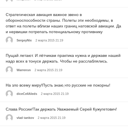
Стратегическая авиация важное звено в
обороноспособности страны. Полеты эти необходимы, в
ответ на полеты вблизи наших границ натовской авиации. Да
и нервишки потрепать потенциальному противнику
SergeyNix
2 марта 2015 21:19
Пущай летают. И лётчикам практика нужна и державе нашей
надо всех в тонусе держать. Чтобы не расслаблялись.
Warrensn
2 марта 2015 21:19
На зло всему миру!Пусть знаю,что русские не покорны!
diceCellAleds
2 марта 2015 21:19
Слава России!Так держать Уважаемый Серей Кужугетович!
vlad tankov
2 марта 2015 21:19