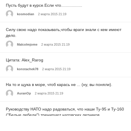
Пусть будут в курсе.Если что..................
kosmodian
2 марта 2015 21:19
Силу свою надо показывать,чтобы враги знали с кем имеют
дело.
Malcolmjome
2 марта 2015 21:19
Цитата: Alex_Rarog
konstachek78
2 марта 2015 21:19
На то и щука в море, чтоб карась не ... (ну, вы поняли).
AuranOp
2 марта 2015 21:19
Руководству НАТО надо радоваться, что наши Ту-95 и Ту-160
("Белые лебеди") тренируют натовских летчиков,
сопровождающих наши самолеты в нейтральных водах, и
доплачивать за это премиальные нашим летчикам... А, они