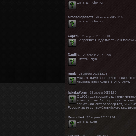
Цитата: muhomor
sir.tcherepanoff
28 апреля 2015 12:04
Цитата: muhomor
Cергей
28 апреля 2015 12:04
Не трактаты надо писать, а в магазин
Danillsa
28 апреля 2015 12:04
Цитата: Rigla
rumb
28 апреля 2015 12:04
Нельзя "сами-знаете-кого" нелестно 
национальной идеи в этой стране.
fabrikaPorm
28 апреля 2015 12:04
С 1991 года прошло уже почти четвер
мумитроллям. Четверть века, мы лише
согнать как скот за забор тех, КТО 
Русских загрызут прибалтийского карликово
Donnellmt
28 апреля 2015 12:04
Цитата: аден
Fligirpl