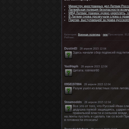
Министру иностранных дел Латвии Росс
Латвийская полиция безопасности возм
МВД Латвии: границу нужно укреплять, 
В Латвии снова прозвучали слова о пр
Партии, выступающей за права русскоя
Категория:
Военная политика
/
new
|Просмотров: 912
Рейтинг:
DustinEl
28 апреля 2015 12:04
Здесь начали сбор подписей под пет
YaslHaph
28 апреля 2015 12:04
Цитата: rotmistr60
0958197884
28 апреля 2015 12:04
Разум ушёл из властных голов литов
Steamoddn
28 апреля 2015 12:04
Все это от того, что Русский Иван сл
дедушка палкой защищаясь, ударил на 
правильной власти и сильном вожде, 
на ленты пустить и сделать так со всей П
в готовности отсосать!
Tragadaddybug