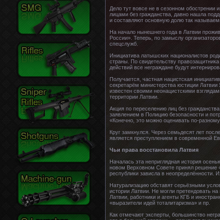
Дело тут вовсе не в сезонном обострении 
лицами без гражданства, давно нашла подде
и составляют основную долю так называем
На начало нынешнего года в Латвии прожив
России». Теперь, по замыслу организаторо
спецслужб.
Инициатива латышских националистов роди
страны. По свидетельству правозащитника 
действий все неграждане будут интерниров
Получается, частная нацистская инициати
секретарём министерства юстиции Латвии 
известен своими неонацистскими взглядами
территории Латвии.
Акция по переселению лиц без гражданств
заявлением в Полицию безопасности и потр
«Конечно, это можно оценивать по-разному.
Круг замкнулся. Через семьдесят лет пос
является преступлением в современной Ев
Чьи права восстановила Латвия
Началась эта неприглядная история осень
новом Верховном Совете принял решение «
республики зависла в неопределённости. И
Натурализацию обставят серьёзными услов
истории Латвии. Не могли претендовать на
Латвии, работники и агенты КГБ и иностра
«выразители идей тоталитаризма» и пр.
Как отмечают эксперты, большинство неграж