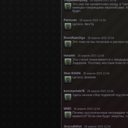
28 апреля 2015 12:04
Это они так ненавязчиво назад, в "ок
немецко-говорящими европейсами. А пр
будет.
Patricekr
28 апреля 2015 12:04
Цитата: AlexYa
RomiRainOgo
28 апреля 2015 12:04
Это тоже не мы печатали и распростр
mirarkh
28 апреля 2015 12:04
Эта статья перекликается с предыдущ
Задорнов. Поэтому местные власти т
Sher KHAN
28 апреля 2015 12:04
Цитата: фомкин
konstachek78
28 апреля 2015 12:04
Здесь начали сбор подписей под пет
WilEl
28 апреля 2015 12:04
Почему русскоязычные неграждане ти
нравится? Если они будут инертны, т
JoszsdhKet
28 апреля 2015 12:04