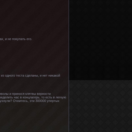
х, и не покупать его.
из одного теста сделаны, и нет никакой
имволы и принося клятвы верности
делить нас в концлагерь, то есть в легкую
рухнули? Очнитесь, эти 300000 упертых