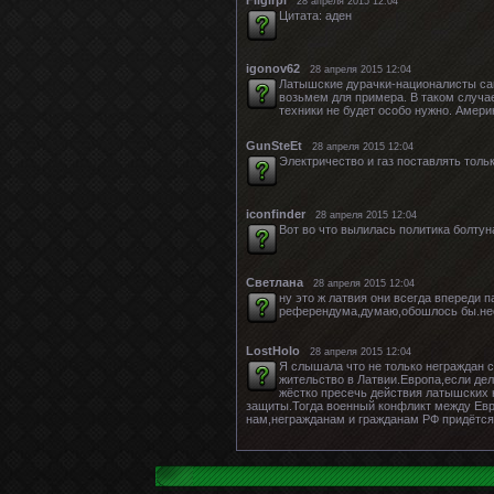
28 апреля 2015 12:04
Цитата: аден
igonov62
28 апреля 2015 12:04
Латышские дурачки-националисты сами
возьмем для примера. В таком случа
техники не будет особо нужно. Амери
GunSteEt
28 апреля 2015 12:04
Электричество и газ поставлять толь
iconfinder
28 апреля 2015 12:04
Вот во что вылилась политика болтуна
Светлана
28 апреля 2015 12:04
ну это ж латвия они всегда впереди п
референдума,думаю,обошлось бы.несм
LostHolo
28 апреля 2015 12:04
Я слышала что не только неграждан 
жительство в Латвии.Европа,если дел
жёстко пресечь действия латышских 
защиты.Тогда военный конфликт между Евр
нам,негражданам и гражданам РФ придётся