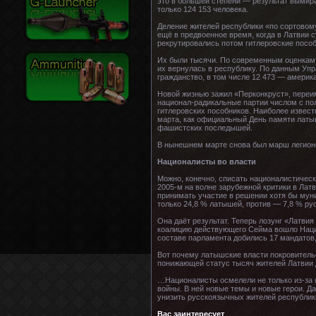
это в большей степени — результат вымира
только 124 153 человека.
Деление жителей республики «по сортовому
ещё в предвоенное время, когда в Латвии 
рекрутировались потом гитлеровские пособ
Их были тысячи. По современным оценкам,
их вернулась в республику. По данным Упр
гражданство, в том числе 12 473 — америк
Новой жизнью зажил «Перконкруст», переи
национал-радикальные партии числом с пол
гитлеровских пособников. Наиболее извест
марта, как официальный День памяти латыш
фашистских последышей.
В нынешнем марте снова был марш легионе
Националисты во власти
Можно, конечно, списать националистическ
2005-м на волне зарубежной критики в Лат
принимать участие в решении хотя бы мун
только 24,8 % латышей, против — 7,8 % ру
Она даёт результат. Теперь лозунг «Латви
коалицию действующего Сейма вошло Нацио
составе парламента добились 17 мандатов,
Вот почему латышские власти покровитель
понижающей статус тысяч жителей Латвии 
…Националисты осмелели не только из-за п
войны. В ней новые темы и новые герои. Д
унизить русскоязычных жителей республик
Вас заинтересует