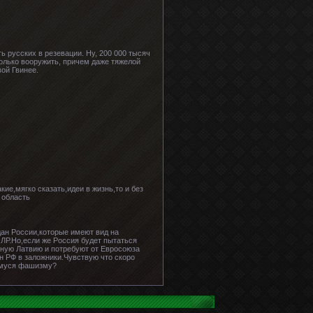
 русских в резевации. Ну, 200 000 тысяч
олько вооружить, причем даже тяжелой
ой Гвинее.
ие,мягко сказать,идеи в жизнь,то и без
 область
дан России,которые имеют вид на
 ЛР.Но,если же Россия будет пытаться
тную Латвию и потребуют от Евросоюза
н РФ в заложники.Чувствую что скоро
шемуся фашизму?