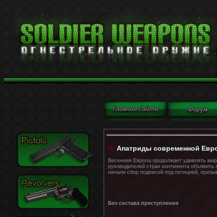
Апатриды современной Евр
Весенняя Европа продолжает удивлять мир 
руководителей стран континента объявить 
начали сбор подписей под петицией, приз
Без состава преступления