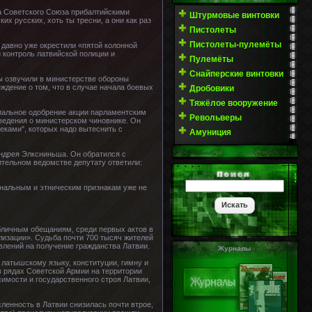
ла Советского Союза прибалтийскими
Штурмовые винтовки
их русских, хоть ты тресни, а они как раз
Пистолеты
Пистолеты-пулемёты
 давно уже окрестили «пятой колонной
 контроль латвийской полиции и
Пулемёты
Снайперские винтовки
ы озвучили в министерстве обороны
ждение о том, что в случае начала боевых
Дробовики
Тяжёлое вооружение
циальное одобрение акции парламентским
Револьверы
ведения о министерском чиновнике. Он
еками", которых надо вытеснить с
Амуниция
Андрея Элксниньша. Он обратился с
ительном ведомстве депутату ответили:
ональным и этническим признакам уже не
бличным обещаниям, среди первых актов в
изации». Судьба почти 700 тысяч жителей
влений на получение гражданства Латвии.
Журналы
латышскому языку, конституции, гимну и
в рядах Советской Армии на территории
имости и государственного строя Латвии,
сленность в Латвии снизилась почти втрое,