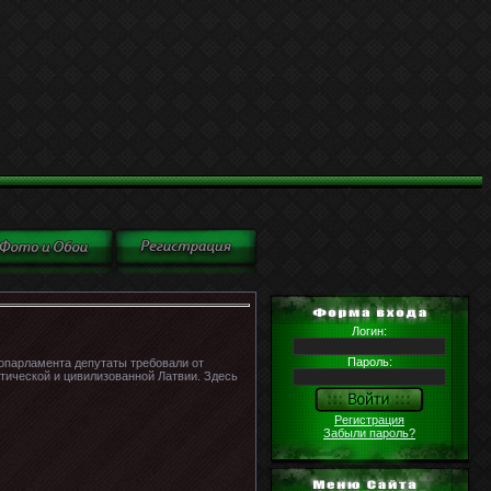
Логин:
Пароль:
ропарламента депутаты требовали от
атической и цивилизованной Латвии. Здесь
Регистрация
Забыли пароль?