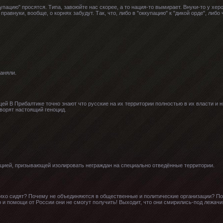
купацию" просятся. Типа, завоюйте нас скорее, а то нация-то вымирает. Внуки-то у хер
авнуки, вообще, о корнях забудут. Так, что, либо в "оккупацию" к "дикой орде", либо 
аняли.
ей В Прибалтике точно знают что русские на их территории полностью в их власти и ни
ворят настоящий геноцид.
ицией, призывающей изолировать неграждан на специально отведённые территории.
хо сидят? Почему не объединяются в общественные и политические организации? Поч
о и помощи от России они не смогут получить! Выходит, что они смирились-под лежачи