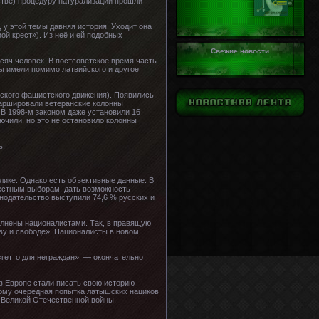
нстве) процедуру натурализации прошли
 у этой темы давняя история. Уходит она
й крест»). Из неё и ей подобных
Свежие новости
яч человек. В постсоветское время часть
ны имели помимо латвийского и другое
ского фашистского движения). Появились
амаршировали ветеранские колонны
 В 1998-м законом даже установили 16
ючили, но это не остановило колонны
ь.
лике. Однако есть объективные данные. В
местным выборам: дать возможность
нодательство выступили 74,6 % русских и
полнены националистами. Так, в правящую
у и свободе». Националисты в новом
.
гетто для неграждан», — окончательно
в Европе стали писать свою историю
отому очередная попытка латышских нациков
 Великой Отечественной войны.