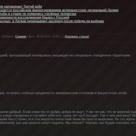
ия напоминает Третий рейх
ущается российским финансированием антинацистских организаций Латвии
чтобы в стране не появились «зелёные человечки
авомерности воссоединения Крыма с Россией
зычных, в Латвии перекрывают кислород после победы на выборах
 | Добавил:
Силовик
| Дата: 28-04-2015, 10:04 | | |
Дополнить статью!
ицией, призывающей изолировать неграждан на специально отведённые территории.
цев, осталась собачья преданность американским хозяевам и фашистская злоба.
ишком добрый. А как известно от добра, добра не ищут. У нас же как, что не мерзкий вы
улице отморозка и случайно убил его, сразу лет на 5 посадят. Так о чем разговор? Вс
коим был Сталин, вся эта мерзота гнилостная была бы просто вырезана. На эту мразь
рибалтикой, раз уже решили хвост поднять. Мы плохие? Хорошо, мы будем плохими, но