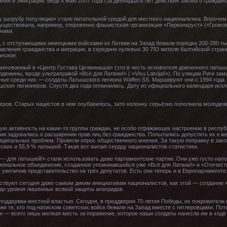
ния и эмиграции. Ведь к маю 2007 года (за двенадцать лет действия закона о гражда
 разрубу популяции» стало питательной средой для местного национализма. Впрочем,
существовала, например, откровенно фашистская организация «Перконкруст» («Громово
ники.
 с отступающими немецкими войсками из Латвии на Запад бежали порядка 200-280 тыс
авления гражданства и миграции, в середине нулевых 30 793 жителя балтийской стра
анское.
менованный в «Центр Густава Целминьша» (это в честь основателя довоенного латыш
дюжины, вроде ультраправой «Всё для Латвии!» ( «Visu Latvijai!»). По улицам Риги з
ные среди них — солдаты Латышского легиона Waffen SS. Маршируют они с 1994 года.
ских легионеров. Спустя два года опомнились. Дату из официального календаря искл
ров. Старых нацистов в нем поубавилось, зато колонну серьёзно пополнила молодеж
ую активность на какие-то группы граждан, не особо отражающих настроение в респуб
вии задумались о расширении прав лиц без гражданства. Попытались допустить их к 
иципальных проблем. Провели опрос общественного мнения. За такую поправку в зако
сских и 55,9 % латышей. Такая вот милая сердцу националистов статистика.
я — для латышей!» стали использовать даже парламентские партии. Они уже густо на
нальное объединение, созданное упоминавшейся уже «Всё для Латвии!» и «Отечеств
 увеличив представительство на трёх депутатов. Есть они теперь и в Европарламенте
ствуют сегодня даже самым диким инициативам националистов, как этой — создание «
до уровня лишенных всякой защиты апатридов.
оддержки местной властью. Сегодня, в преддверии 70-летия Победы, их покровители 
аже те, кто под натиском советских войск бежали на Запад вместе с гитлеровцами. П
и — всего лишь мелкая месть за поражение, которое наши солдаты нанесли им в ходе