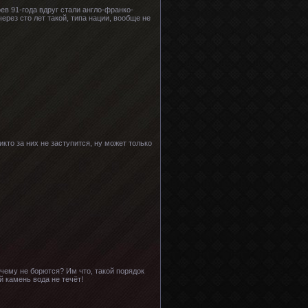
оев 91-года вдруг стали англо-франко-
через сто лет такой, типа нации, вообще не
кто за них не заступится, ну может только
ему не борются? Им что, такой порядок
й камень вода не течёт!