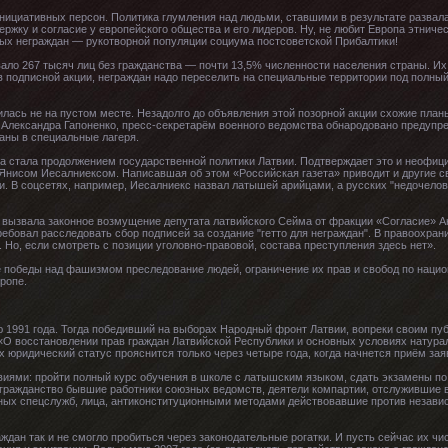
инициативных персон. Политика глумления над людьми, ставшими в результате разва
ржку и согласие у европейского общества и его лидеров. Ну, не любит Европа этническ
ых неграждан — рукотворной популяции социума постсоветской Прибалтики!
ало 267 тысяч лиц без гражданства — почти 13,5% численности населения страны. Их
в подписной акции, неграждан надо переселить на специальные территории под полный
лась не на пустом месте. Незадолго до объявления этой позорной акции схожие план
Александра Гапоненко, пресс-секретарём военного ведомства обнародовано предупре
аны в специальные лагеря.
ва стала продолжением государственной политики Латвии. Подтверждает это и неофи
Янисом Иесалниексом. Написавшая об этом «Российская газета» приводит и другие с
. В соцсетях, например, Иесалниекс назвал латышей арийцами, а русских "недочелов
а вызвала законное возмущение депутата латвийского Сейма от фракции «Согласие» 
ебовал расследовать сбор подписей за создание "гетто для неграждан". В правоохран
 Но, если смотреть с позиции уголовно-правовой, состава преступления здесь нет».
ле победы над фашизмом преследование людей, ограничение их прав и свобод по наци
ропе.
ю 1991 года. Тогда победивший на выборах Народный фронт Латвии, вопреки своим пу
О восстановлении прав граждан Латвийской Республики и основных условиях натурал
х юридический статус прояснится только через четыре года, когда начнется приём зая
иями: пройти полный курс обучения в школе с латышским языком, сдать экзамены по 
 гражданство бывшие работники союзных ведомств, деятели компартии, отслужившие 
нных спецслужб, лица, антиконституционными методами действовавшие против независ
дан так и не смогло пробиться через законодательные рогатки. И пусть сейчас их чи