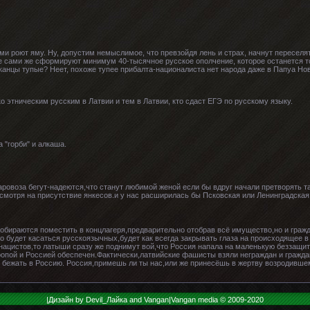
 роют яму. Ну, допустим немыслимое, что превзойдя лень и страх, начнут переселять
е сами же сформируют минимум 40-тысячное русское ополчение, которое останется т
канцы тупые? Неет, похоже тупее прибалта-националиста нет народа даже в Папуа Нов
ко этническим русским в Латвии и тем в Латвии, кто сдаст ЕГЭ по русскому языку.
 "горби" и алкаша.
аровоза бегут-надеются,что станут любимой женой если бы вдруг начали претворять так
отря на присутствие янкесов.и у нас расширилась бы Псковская или Ленинградская
собираются поместить в концлагеря,предварительно отобрав всё имущество,но и граж
о будет касаться русскоязычных,будет как всегда закрывать глаза на происходящее в
нацистов,то латыши сразу же поднимут вой,что Россия напала на маленькую беззащи
опой и Россией обеспечен.Фактически,латвийские фашисты взяли неграждан и гражда
 бежать в Россию. Россия,примешь ли ты нас,или же принесёшь в жертву возродив
|Дизайн by Devil_Лайка and Vangan|Vangan media © 2009-2020