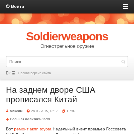
Войти
Soldierweapons
Огнестрельное оружие
Полная версия сайта
На заднем дворе США
прописался Китай
Максим
28-05-2015, 13:17
1 794
Военная политика
/
new
Вот
ремонт акпп toyota
.Недельный визит премьер Госсовета