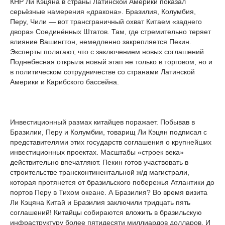
КНР Ли Кэцяна в страны Латинской Америки показал
серьёзные намерения «дракона». Бразилия, Колумбия,
Перу, Чили — вот трансграничный охват Китаем «заднего
двора» Соединённых Штатов. Там, где стремительно теряет
влияние Вашингтон, немедленно закрепляется Пекин.
Эксперты полагают, что с заключением новых соглашений
Поднебесная открыла новый этап не только в торговом, но и
в политическом сотрудничестве со странами Латинской
Америки и Карибского бассейна.
Инвестиционный размах китайцев поражает. Побывав в
Бразилии, Перу и Колумбии, товарищ Ли Кэцян подписал с
представителями этих государств соглашения о крупнейших
инвестиционных проектах. Масштабы «строек века»
действительно впечатляют. Пекин готов участвовать в
строительстве трансконтинентальной ж/д магистрали,
которая протянется от бразильского побережья Атлантики до
портов Перу в Тихом океане. А Бразилия? Во время визита
Ли Кэцяна Китай и Бразилия заключили тридцать пять
соглашений! Китайцы собираются вложить в бразильскую
инфраструктуру более пятидесяти миллиардов долларов. И