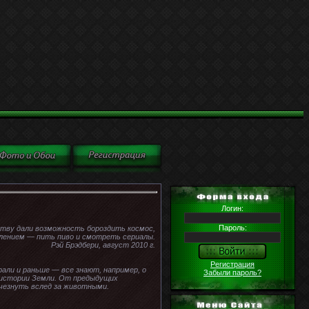
Логин:
Пароль:
тву дали возможность бороздить космос,
лением — пить пиво и смотреть сериалы.
Рэй Брэдбери, август 2010 г.
Регистрация
ли и раньше — все знают, например, о
Забыли пароль?
 истории Земли. От предыдущих
чезнуть вслед за животными.