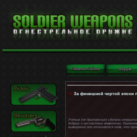
За финишной чертой эпохи 
Учёные (не британские) сделали открыти
добрых и несчастных мамонтах. Нынешне
вымираний оно отличается тем, что прои