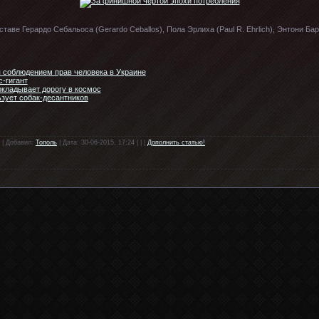
аве Герардо Себальоса (Gerardo Ceballos), Пола Эрлиха (Paul R. Ehrlich), Энтони Бар
я соблюдением прав человека в Украине
-гигант
окладывает дорогу в космос
зует собак-десантников
 | Добавил:
Тополь
| Дата: 30-06-2015, 17:24 | | |
Дополнить статью!