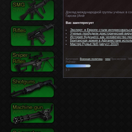
Доклад международной группы учёных в сост
Гарсиа (Andr
Вас заинтересует
Эксперт: в Европе стали интересоватьс
Ученые пробудили доисторический вирус
История будущего: как человечество пр
Британская армия в Афганистане исполь
Мастер Ружьё №8 (август 2010)
Категория:
Военная политика
/
new
|Просмотров: 765
Рейтинг:
1
0