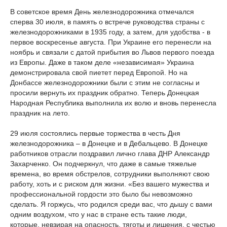
В советское время День железнодорожника отмечался
сперва 30 июля, в память о встрече руководства страны с
железнодорожниками в 1935 году, а затем, для удобства - в
первое воскресенье августа. При Украине его перенесли на
ноябрь и связали с датой прибытия во Львов первого поезда
из Европы. Даже в таком деле «независимая» Украина
демонстрировала свой пиетет перед Европой. Но на
Донбассе железнодорожники были с этим не согласны и
просили вернуть их праздник обратно. Теперь Донецкая
Народная Республика выполнила их волю и вновь перенесла
праздник на лето.
29 июля состоялись первые торжества в честь Дня
железнодорожника – в Донецке и в Дебальцево. В Донецке
работников отрасли поздравил лично глава ДНР Александр
Захарченко. Он подчеркнул, что даже в самые тяжелые
времена, во время обстрелов, сотрудники выполняют свою
работу, хоть и с риском для жизни. «Без вашего мужества и
профессиональной гордости это было бы невозможно
сделать. Я горжусь, что родился среди вас, что дышу с вами
одним воздухом, что у нас в стране есть такие люди,
которые, невзирая на опасность, тяготы и лишения, с честью