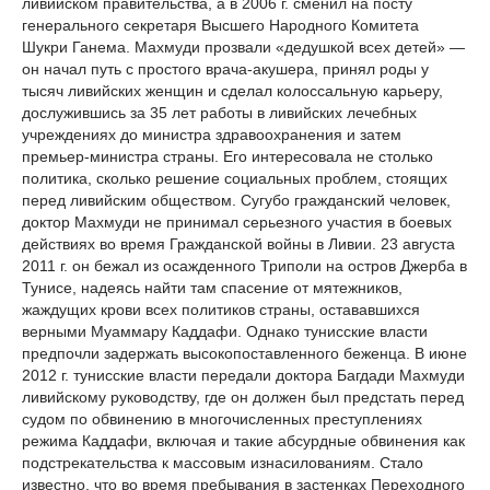
ливийском правительства, а в 2006 г. сменил на посту
генерального секретаря Высшего Народного Комитета
Шукри Ганема. Махмуди прозвали «дедушкой всех детей» —
он начал путь с простого врача-акушера, принял роды у
тысяч ливийских женщин и сделал колоссальную карьеру,
дослужившись за 35 лет работы в ливийских лечебных
учреждениях до министра здравоохранения и затем
премьер-министра страны. Его интересовала не столько
политика, сколько решение социальных проблем, стоящих
перед ливийским обществом. Сугубо гражданский человек,
доктор Махмуди не принимал серьезного участия в боевых
действиях во время Гражданской войны в Ливии. 23 августа
2011 г. он бежал из осажденного Триполи на остров Джерба в
Тунисе, надеясь найти там спасение от мятежников,
жаждущих крови всех политиков страны, остававшихся
верными Муаммару Каддафи. Однако тунисские власти
предпочли задержать высокопоставленного беженца. В июне
2012 г. тунисские власти передали доктора Багдади Махмуди
ливийскому руководству, где он должен был предстать перед
судом по обвинению в многочисленных преступлениях
режима Каддафи, включая и такие абсурдные обвинения как
подстрекательства к массовым изнасилованиям. Стало
известно, что во время пребывания в застенках Переходного