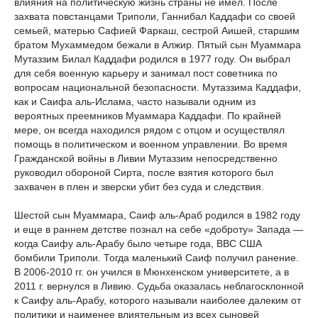
влияния на политическую жизнь страны не имел. После
захвата повстанцами Триполи, Ганнибал Каддафи со своей
семьей, матерью Сафией Фаркаш, сестрой Аишей, старшим
братом Мухаммедом бежали в Алжир. Пятый сын Муаммара
Мутаззим Билал Каддафи родился в 1977 году. Он выбрал
для себя военную карьеру и занимал пост советника по
вопросам национальной безопасности. Мутаззима Каддафи,
как и Саифа аль-Ислама, часто называли одним из
вероятных преемников Муаммара Каддафи. По крайней
мере, он всегда находился рядом с отцом и осуществлял
помощь в политическом и военном управлении. Во время
Гражданской войны в Ливии Мутаззим непосредственно
руководил обороной Сирта, после взятия которого был
захвачен в плен и зверски убит без суда и следствия.
Шестой сын Муаммара, Саиф аль-Араб родился в 1982 году
и еще в раннем детстве познал на себе «доброту» Запада —
когда Саифу аль-Арабу было четыре года, ВВС США
бомбили Триполи. Тогда маленький Саиф получил ранение.
В 2006-2010 гг. он учился в Мюнхенском университете, а в
2011 г. вернулся в Ливию. Судьба оказалась неблагосклонной
к Саифу аль-Арабу, которого называли наиболее далеким от
политики и наименее влиятельным из всех сыновей