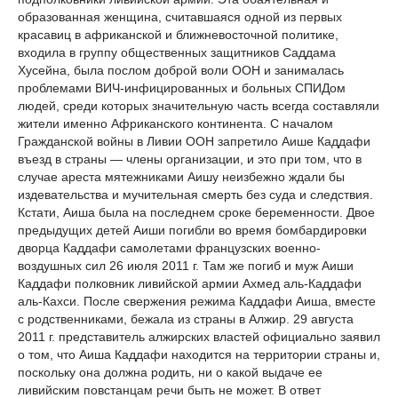
образованная женщина, считавшаяся одной из первых
красавиц в африканской и ближневосточной политике,
входила в группу общественных защитников Саддама
Хусейна, была послом доброй воли ООН и занималась
проблемами ВИЧ-инфицированных и больных СПИДом
людей, среди которых значительную часть всегда составляли
жители именно Африканского континента. С началом
Гражданской войны в Ливии ООН запретило Аише Каддафи
въезд в страны — члены организации, и это при том, что в
случае ареста мятежниками Аишу неизбежно ждали бы
издевательства и мучительная смерть без суда и следствия.
Кстати, Аиша была на последнем сроке беременности. Двое
предыдущих детей Аиши погибли во время бомбардировки
дворца Каддафи самолетами французских военно-
воздушных сил 26 июля 2011 г. Там же погиб и муж Аиши
Каддафи полковник ливийской армии Ахмед аль-Каддафи
аль-Кахси. После свержения режима Каддафи Аиша, вместе
с родственниками, бежала из страны в Алжир. 29 августа
2011 г. представитель алжирских властей официально заявил
о том, что Аиша Каддафи находится на территории страны и,
поскольку она должна родить, ни о какой выдаче ее
ливийским повстанцам речи быть не может. В ответ