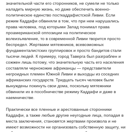
значительной части его сторонников, не сумели не только
наладить мирную жизнь, но даже обеспечить военно-
политическое единство посткаддафистской Ливии. Если
режим Каддафи обвиняли в том, что при нем нарушались
права человека, под которыми Запад понимал права
проамериканской оппозиции на политическое
волеизъявление, то в современной Ливии творится просто
беспредел. Жертвами мятежников, всевозможных
фундаменталистских группировок и просто бандитов стали
тысячи людей. К примеру, город Таверга был разграблен и
сожжен лишь потому, что значительную часть его населения
составляли чернокожие африканцы — представители
негроидных племен Южной Ливии и выходцы из соседних
африканских государств. Тридцать тысяч человек были
вынуждены покинуть свои дома, поскольку мятежники
обвинили их в пособничестве режиму Каддафи и даже в
наемничестве.
Практически все пленные и арестованные сторонники
Каддафи, а также любые другие неугодные лица, попадая в
места заключения, становятся жертвами произвола и не
имеют возможности ни организовать собственную защиту, ни