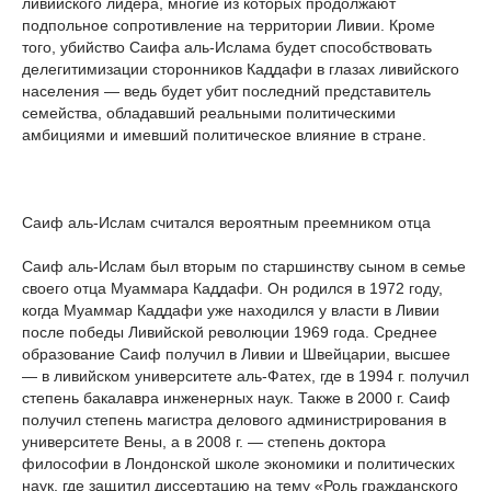
ливийского лидера, многие из которых продолжают
подпольное сопротивление на территории Ливии. Кроме
того, убийство Саифа аль-Ислама будет способствовать
делегитимизации сторонников Каддафи в глазах ливийского
населения — ведь будет убит последний представитель
семейства, обладавший реальными политическими
амбициями и имевший политическое влияние в стране.
Саиф аль-Ислам считался вероятным преемником отца
Саиф аль-Ислам был вторым по старшинству сыном в семье
своего отца Муаммара Каддафи. Он родился в 1972 году,
когда Муаммар Каддафи уже находился у власти в Ливии
после победы Ливийской революции 1969 года. Среднее
образование Саиф получил в Ливии и Швейцарии, высшее
— в ливийском университете аль-Фатех, где в 1994 г. получил
степень бакалавра инженерных наук. Также в 2000 г. Саиф
получил степень магистра делового администрирования в
университете Вены, а в 2008 г. — степень доктора
философии в Лондонской школе экономики и политических
наук, где защитил диссертацию на тему «Роль гражданского