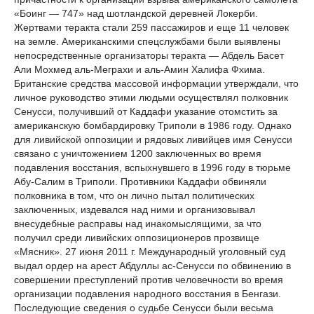
«Боинг — 747» над шотландской деревней Локерби.
Жертвами теракта стали 259 пассажиров и еще 11 человек
на земле. Американскими спецслужбами были выявлены
непосредственные организаторы теракта — Абдель Басет
Али Мохмед аль-Меграхи и аль-Амин Халифа Фхима.
Британские средства массовой информации утверждали, что
личное руководство этими людьми осуществлял полковник
Сенусси, получивший от Каддафи указание отомстить за
американскую бомбардировку Триполи в 1986 году. Однако
для ливийской оппозиции и рядовых ливийцев имя Сенусси
связано с уничтожением 1200 заключенных во время
подавления восстания, вспыхнувшего в 1996 году в тюрьме
Абу-Салим в Триполи. Противники Каддафи обвиняли
полковника в том, что он лично пытал политических
заключенных, издевался над ними и организовывал
внесудебные расправы над инакомыслящими, за что
получил среди ливийских оппозиционеров прозвище
«Мясник». 27 июня 2011 г. Международный уголовный суд
выдал ордер на арест Абдуллы ас-Сенусси по обвинению в
совершении преступлений против человечности во время
организации подавления народного восстания в Бенгази.
Последующие сведения о судьбе Сенусси были весьма