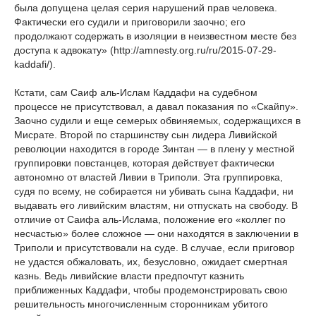
была допущена целая серия нарушений прав человека.
Фактически его судили и приговорили заочно; его
продолжают содержать в изоляции в неизвестном месте без
доступа к адвокату» (http://amnesty.org.ru/ru/2015-07-29-
kaddafi/).
Кстати, сам Саиф аль-Ислам Каддафи на судебном
процессе не присутствовал, а давал показания по «Скайпу».
Заочно судили и еще семерых обвиняемых, содержащихся в
Мисрате. Второй по старшинству сын лидера Ливийской
революции находится в городе Зинтан — в плену у местной
группировки повстанцев, которая действует фактически
автономно от властей Ливии в Триполи. Эта группировка,
судя по всему, не собирается ни убивать сына Каддафи, ни
выдавать его ливийским властям, ни отпускать на свободу. В
отличие от Саифа аль-Ислама, положение его «коллег по
несчастью» более сложное — они находятся в заключении в
Триполи и присутствовали на суде. В случае, если приговор
не удастся обжаловать, их, безусловно, ожидает смертная
казнь. Ведь ливийские власти предпочтут казнить
приближенных Каддафи, чтобы продемонстрировать свою
решительность многочисленным сторонникам убитого