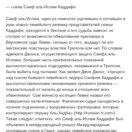
— слева Саиф аль-Ислам Каддафи
Саиф аль-Ислам, один из немногих уцелевших и попавших в
руки нового ливийского режима представителей семьи
Каддафи, находится в Зинтане и его судьба зависит не
столько от возможности обжалования приговора в
Верховном суде Ливии, сколько от того, выдадут ли его
зинтанские повстанцы властям Триполи или нет. По словам
адвоката Джонса, осуществляющего защиту Саифа аль-
Ислама, большая часть признательных показаний
высокопоставленных подсудимых, оказавшихся в Триполи,
была выбита под пытками. Как заявил Джон Джонс, «процесс
над сыном бывшего ливийского лидера Саифом Каддафи и
высокопоставленными чиновниками прежнего режима —
показательный от начала до конца в отношении всех
обвиняемых. Сам министр юстиции Ливии назвал его
совершенно нелегитимным. Фактически судьи находились в
полном подчинении у вооружённых группировок, которые
контролируют тюрьму Аль-Хадба» (http://russian.rt.com/).
Также следует отметить, что Саиф аль-Ислам Каддафи был
объявлен в международный розыск Международным
уголовным судом в Гааге, однако ливийское руководство