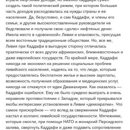
создать такой политический режим, при котором большая
часть доходов расходовалась на нужды страны и ее
населения. Да, безусловно, и сам Каддафи, и члены его
семьи, и другие высокопоставленные руководители не
бедствовали и получали свою «долю» нефтяных денег.
Имела место в «довоенной» Ливии и клановость, присущая
всем восточным традиционным обществам. Но, все же,
Ливия при Каддафи в выгодную сторону отличалась
практически от всех других африканских, ближневосточных и
даже европейских государств. По крайней мере, Каддафи
никогда не экономил на решении социальных проблем
ливийского населения, надеясь на то, что люди, которым
предоставлялись бесплатное жилье и высокие зарплаты,
возможность получения образования и медицинских услуг,
никогда не откажутся от идеи Джамахирии. Как оказалось —
Каддафи ошибался. Ему не было суждено выиграть в очень
неравном противостоянии с Западом, который прикрывался
якобы интересами установления в Ливии «демократии». Что
самое прискорбное — что вслед за свержением Каддафи
настал и коллапс ливийской государственности. Мятежники,
которые смогли, при помощи НАТО и монархий Персидского
залива, свергнуть Каддафи и даже подавить сопротивление