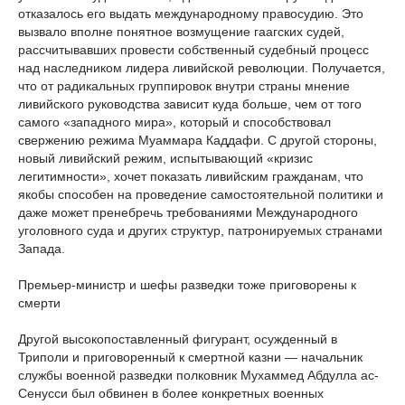
отказалось его выдать международному правосудию. Это
вызвало вполне понятное возмущение гаагских судей,
рассчитывавших провести собственный судебный процесс
над наследником лидера ливийской революции. Получается,
что от радикальных группировок внутри страны мнение
ливийского руководства зависит куда больше, чем от того
самого «западного мира», который и способствовал
свержению режима Муаммара Каддафи. С другой стороны,
новый ливийский режим, испытывающий «кризис
легитимности», хочет показать ливийским гражданам, что
якобы способен на проведение самостоятельной политики и
даже может пренебречь требованиями Международного
уголовного суда и других структур, патронируемых странами
Запада.
Премьер-министр и шефы разведки тоже приговорены к
смерти
Другой высокопоставленный фигурант, осужденный в
Триполи и приговоренный к смертной казни — начальник
службы военной разведки полковник Мухаммед Абдулла ас-
Сенусси был обвинен в более конкретных военных