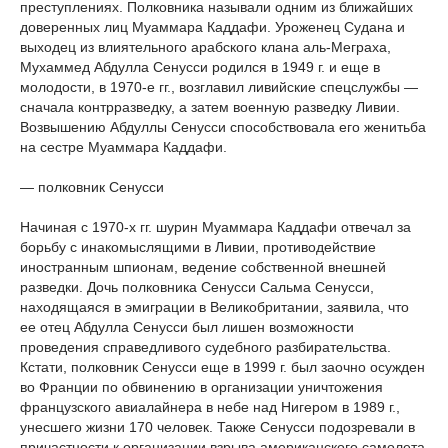
преступлениях. Полковника называли одним из ближайших
доверенных лиц Муаммара Каддафи. Уроженец Судана и
выходец из влиятельного арабского клана аль-Меграха,
Мухаммед Абдулла Сенусси родился в 1949 г. и еще в
молодости, в 1970-е гг., возглавил ливийские спецслужбы —
сначала контрразведку, а затем военную разведку Ливии.
Возвышению Абдуллы Сенусси способствовала его женитьба
на сестре Муаммара Каддафи.
— полковник Сенусси
Начиная с 1970-х гг. шурин Муаммара Каддафи отвечал за
борьбу с инакомыслящими в Ливии, противодействие
иностранным шпионам, ведение собственной внешней
разведки. Дочь полковника Сенусси Сальма Сенусси,
находящаяся в эмиграции в Великобритании, заявила, что
ее отец Абдулла Сенусси был лишен возможности
проведения справедливого судебного разбирательства.
Кстати, полковник Сенусси еще в 1999 г. был заочно осужден
во Франции по обвинению в организации уничтожения
французского авиалайнера в небе над Нигером в 1989 г.,
унесшего жизни 170 человек. Также Сенусси подозревали в
причастности к организации взрыва американского самолета