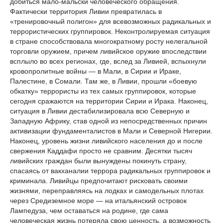
добиться мало-мальски человеческого обращения.
Фактически территория Ливии превратилась в
«тренировочный полигон» для всевозможных радикальных и
террористических группировок. Неконтролируемая ситуация
в стране способствовала многократному росту нелегальной
торговли оружием, причем ливийское оружие впоследствии
всплыло во всех регионах, где, вслед за Ливией, вспыхнули
кровопролитные войны — в Мали, в Сирии и Ираке,
Палестине, в Сомали. Там же, в Ливии, прошли «боевую
обкатку» террористы из тех самых группировок, которые
сегодня сражаются на территории Сирии и Ирака. Наконец,
ситуация в Ливии дестабилизировала всю Северную и
Западную Африку, став одной из непосредственных причин
активизации фундаменталистов в Мали и Северной Нигерии.
Наконец, уровень жизни ливийского населения до и после
свержения Каддафи просто не сравним. Десятки тысяч
ливийских граждан были вынуждены покинуть страну,
спасаясь от вакханалии террора радикальных группировок и
криминала. Ливийцы предпочитают рисковать своими
жизнями, переправляясь на лодках и самодельных плотах
через Средиземное море — на итальянский островок
Лампедуза, чем оставаться на родине, где сама
человеческая жизнь потеряла свою ценность, а возможность