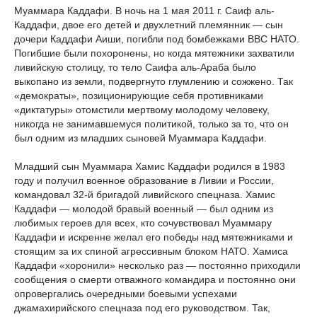
Муаммара Каддафи. В ночь на 1 мая 2011 г. Саиф аль-
Каддафи, двое его детей и двухлетний племянник — сын
дочери Каддафи Аиши, погибли под бомбежками ВВС НАТО.
Погибшие были похоронены, но когда мятежники захватили
ливийскую столицу, то тело Саифа аль-Араба было
выкопано из земли, подвергнуто глумлению и сожжено. Так
«демократы», позиционирующие себя противниками
«диктатуры» отомстили мертвому молодому человеку,
никогда не занимавшемуся политикой, только за то, что он
был одним из младших сыновей Муаммара Каддафи.
Младший сын Муаммара Хамис Каддафи родился в 1983
году и получил военное образование в Ливии и России,
командовал 32-й бригадой ливийского спецназа. Хамис
Каддафи — молодой бравый военный — был одним из
любимых героев для всех, кто сочувствовал Муаммару
Каддафи и искренне желал его победы над мятежниками и
стоящим за их спиной агрессивным блоком НАТО. Хамиса
Каддафи «хоронили» несколько раз — постоянно приходили
сообщения о смерти отважного командира и постоянно они
опровергались очередными боевыми успехами
джамахирийского спецназа под его руководством. Так,