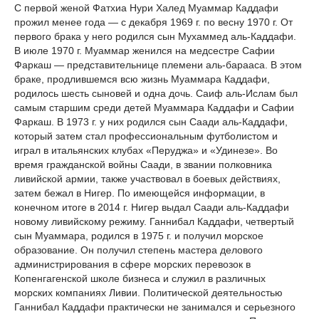
С первой женой Фатхиа Нури Халед Муаммар Каддафи
прожил менее года — с декабря 1969 г. по весну 1970 г. От
первого брака у него родился сын Мухаммед аль-Каддафи.
В июле 1970 г. Муаммар женился на медсестре Сафии
Фаркаш — представительнице племени аль-барааса. В этом
браке, продлившемся всю жизнь Муаммара Каддафи,
родилось шесть сыновей и одна дочь. Саиф аль-Ислам был
самым старшим среди детей Муаммара Каддафи и Сафии
Фаркаш. В 1973 г. у них родился сын Саади аль-Каддафи,
который затем стал профессиональным футболистом и
играл в итальянских клубах «Перуджа» и «Удинезе». Во
время гражданской войны Саади, в звании полковника
ливийской армии, также участвовал в боевых действиях,
затем бежал в Нигер. По имеющейся информации, в
конечном итоге в 2014 г. Нигер выдал Саади аль-Каддафи
новому ливийскому режиму. Ганнибал Каддафи, четвертый
сын Муаммара, родился в 1975 г. и получил морское
образование. Он получил степень мастера делового
администрирования в сфере морских перевозок в
Копенгагенской школе бизнеса и служил в различных
морских компаниях Ливии. Политической деятельностью
Ганнибал Каддафи практически не занимался и серьезного