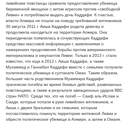
ливийские повстанцы сравнили предоставление убежища
беременной женщине с актом агрессии против «свободной
Ливии» и потребовали выдать дочь Каддафи. К счастью,
власти Алжира не пошли на поводу требований мятежников.
30 августа 2011 г. Аиша Каддафи родила девочку и
продолжила находиться на территории Алжира. Она
периодически появлялась в сочувствующих Каддафи
средствах массовой информации с заявлениями о
намерениях продолжения борьбы против американского
империализма и оккупантов Ливии. Только в 2013 г. стало
известно, что еще в 2012 г. Аиша Каддафи, а также
Мухаммед и Ганнибал Каддафи вместе с семьями получили
политическое убежище в султанате Оман. Таким образом,
большая часть родственников Муаммара Каддафи
трагически погибла во время боевых действий, развязанных
повстанцами, а также в результате авиационных ударов ВВС
стран НАТО. Среди тех, кто не погиб — Саиф аль-Ислам и
Саади, которые попали в руки ливийских мятежников, и
Аиша с двумя братьями и их семьями, которым
посчастливилось покинуть территорию мятежной Ливии и
обрести политическое убежище в Алжире, а затем в Омане.