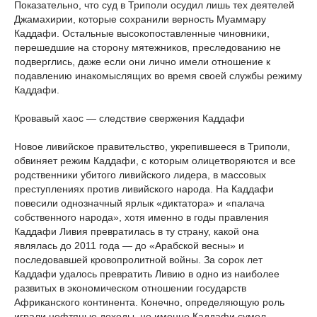
Показательно, что суд в Триполи осудил лишь тех деятелей
Джамахирии, которые сохранили верность Муаммару
Каддафи. Остальные высокопоставленные чиновники,
перешедшие на сторону мятежников, преследованию не
подверглись, даже если они лично имели отношение к
подавлению инакомыслящих во время своей службы режиму
Каддафи.
Кровавый хаос — следствие свержения Каддафи
Новое ливийское правительство, укрепившееся в Триполи,
обвиняет режим Каддафи, с которым олицетворяются и все
родственники убитого ливийского лидера, в массовых
преступлениях против ливийского народа. На Каддафи
повесили однозначный ярлык «диктатора» и «палача
собственного народа», хотя именно в годы правления
Каддафи Ливия превратилась в ту страну, какой она
являлась до 2011 года — до «Арабской весны» и
последовавшей кровопролитной войны. За сорок лет
Каддафи удалось превратить Ливию в одно из наиболее
развитых в экономическом отношении государств
Африканского континента. Конечно, определяющую роль
играли нефтяные доходы, но именно Каддафи сумел