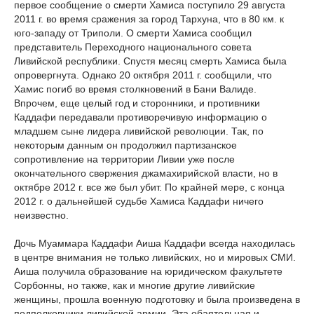
первое сообщение о смерти Хамиса поступило 29 августа
2011 г. во время сражения за город Тархуна, что в 80 км. к
юго-западу от Триполи. О смерти Хамиса сообщил
представитель Переходного национального совета
Ливийской республики. Спустя месяц смерть Хамиса была
опровергнута. Однако 20 октября 2011 г. сообщили, что
Хамис погиб во время столкновений в Бани Валиде.
Впрочем, еще целый год и сторонники, и противники
Каддафи передавали противоречивую информацию о
младшем сыне лидера ливийской революции. Так, по
некоторым данным он продолжил партизанское
сопротивление на территории Ливии уже после
окончательного свержения джамахирийской власти, но в
октябре 2012 г. все же был убит. По крайней мере, с конца
2012 г. о дальнейшей судьбе Хамиса Каддафи ничего
неизвестно.
Дочь Муаммара Каддафи Аиша Каддафи всегда находилась
в центре внимания не только ливийских, но и мировых СМИ.
Аиша получила образование на юридическом факультете
Сорбонны, но также, как и многие другие ливийские
женщины, прошла военную подготовку и была произведена в
подполковники ливийской армии. Эта обаятельная и