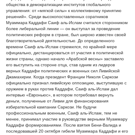
общества в демократизации институтов глобального
управления: от «мягкой силы» к коллективному принятию
решений». Среди высокопоставленных соратников
Муаммара Каддафи Саиф аль-Ислам считался сторонником
более либеральной линии — он выступал за проведение
политических реформ в стране, был широко известен своей
благотворительной деятельностью. До определенного
времени Саиф аль-Ислам стремился, по крайней мере
официально, дистанцироваться от участия в политической
жизни страны, однако начало «Арабской весны» заставило
его выступить на стороне отца, став одним из лидеров
верных Каддафи политических и военных сил Ливийской
Джамахирии. Когда президент Франции Николя Саркози
официально признал ливийскую оппозицию, выступившую с
оружием в руках против Каддафи, Саиф аль-Ислам дал
интервью «Евроньюс», в котором потребовал вернуть
деньги, полученные от Ливии для финансирования
избирательной кампании Саркози. Не будучи
профессиональным военным, Саиф аль-Ислам, тем не
менее, принимал участие в руководстве верными Муаммару
Каддафи формированиями. После взятия Бени-Валида и
последовавшей 20 октября гибели Муаммара Каддафи и его