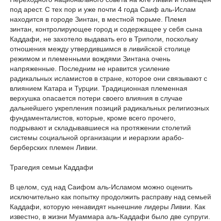
под арест. С тех пор и уже почти 4 года Саиф аль-Ислам
находится в городе Зинтан, в местной тюрьме. Племя
зинтан, контролирующее город и содержащее у себя сына
Каддафи, не захотело выдавать его в Триполи, поскольку
отношения между утвердившимся в ливийской столице
режимом и племенными вождями Зинтана очень
напряженные. Последним не нравится усиление
радикальных исламистов в стране, которое они связывают с
влиянием Катара и Турции. Традиционная племенная
верхушка опасается потери своего влияния в случае
дальнейшего укрепления позиций радикальных религиозных
фундаменталистов, которые, кроме всего прочего,
подрывают и складывавшиеся на протяжении столетий
системы социальной организации и иерархии арабо-
берберских племен Ливии.
Трагедия семьи Каддафи
В целом, суд над Саифом аль-Исламом можно оценить
исключительно как попытку продолжить расправу над семьей
Каддафи, которую ненавидят нынешние лидеры Ливии. Как
известно, в жизни Муаммара аль-Каддафи было две супруги.