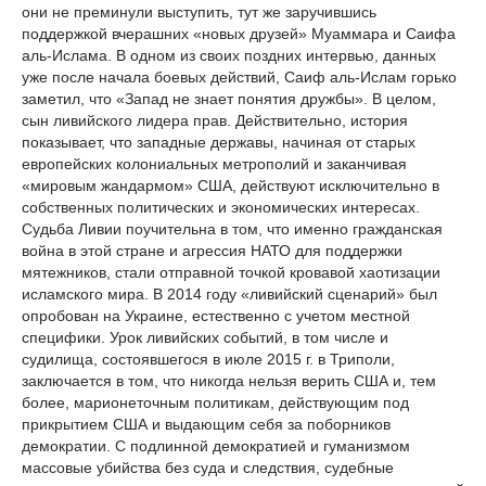
они не преминули выступить, тут же заручившись
поддержкой вчерашних «новых друзей» Муаммара и Саифа
аль-Ислама. В одном из своих поздних интервью, данных
уже после начала боевых действий, Саиф аль-Ислам горько
заметил, что «Запад не знает понятия дружбы». В целом,
сын ливийского лидера прав. Действительно, история
показывает, что западные державы, начиная от старых
европейских колониальных метрополий и заканчивая
«мировым жандармом» США, действуют исключительно в
собственных политических и экономических интересах.
Судьба Ливии поучительна в том, что именно гражданская
война в этой стране и агрессия НАТО для поддержки
мятежников, стали отправной точкой кровавой хаотизации
исламского мира. В 2014 году «ливийский сценарий» был
опробован на Украине, естественно с учетом местной
специфики. Урок ливийских событий, в том числе и
судилища, состоявшегося в июле 2015 г. в Триполи,
заключается в том, что никогда нельзя верить США и, тем
более, марионеточным политикам, действующим под
прикрытием США и выдающим себя за поборников
демократии. С подлинной демократией и гуманизмом
массовые убийства без суда и следствия, судебные