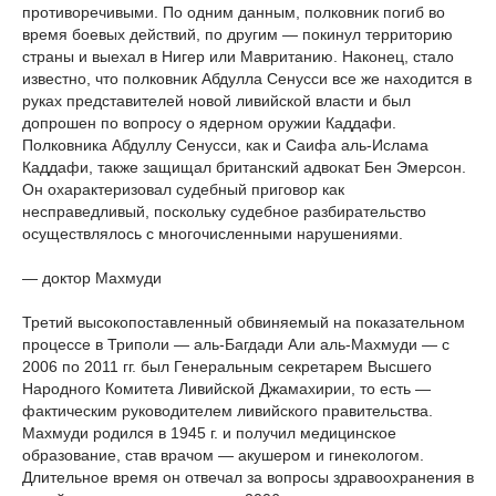
противоречивыми. По одним данным, полковник погиб во
время боевых действий, по другим — покинул территорию
страны и выехал в Нигер или Мавританию. Наконец, стало
известно, что полковник Абдулла Сенусси все же находится в
руках представителей новой ливийской власти и был
допрошен по вопросу о ядерном оружии Каддафи.
Полковника Абдуллу Сенусси, как и Саифа аль-Ислама
Каддафи, также защищал британский адвокат Бен Эмерсон.
Он охарактеризовал судебный приговор как
несправедливый, поскольку судебное разбирательство
осуществлялось с многочисленными нарушениями.
— доктор Махмуди
Третий высокопоставленный обвиняемый на показательном
процессе в Триполи — аль-Багдади Али аль-Махмуди — с
2006 по 2011 гг. был Генеральным секретарем Высшего
Народного Комитета Ливийской Джамахирии, то есть —
фактическим руководителем ливийского правительства.
Махмуди родился в 1945 г. и получил медицинское
образование, став врачом — акушером и гинекологом.
Длительное время он отвечал за вопросы здравоохранения в