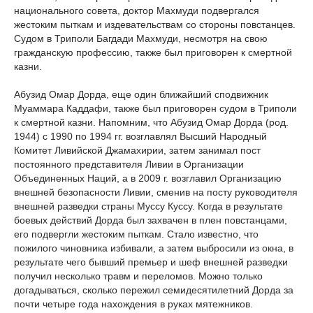
национального совета, доктор Махмуди подвергался
жестоким пыткам и издевательствам со стороны повстанцев.
Судом в Триполи Багдади Махмуди, несмотря на свою
гражданскую профессию, также был приговорен к смертной
казни.
Абузид Омар Дорда, еще один ближайший сподвижник
Муаммара Каддафи, также был приговорен судом в Триполи
к смертной казни. Напомним, что Абузид Омар Дорда (род.
1944) с 1990 по 1994 гг. возглавлял Высший Народный
Комитет Ливийской Джамахирии, затем занимал пост
постоянного представителя Ливии в Организации
Объединенных Наций, а в 2009 г. возглавил Организацию
внешней безопасности Ливии, сменив на посту руководителя
внешней разведки страны Муссу Куссу. Когда в результате
боевых действий Дорда был захвачен в плен повстанцами,
его подвергли жестоким пыткам. Стало известно, что
пожилого чиновника избивали, а затем выбросили из окна, в
результате чего бывший премьер и шеф внешней разведки
получил несколько травм и переломов. Можно только
догадываться, сколько пережил семидесятилетний Дорда за
почти четыре года нахождения в руках мятежников.