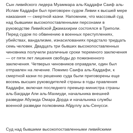
Сын ливийского лидера Муаммара аль-Каддафи Саиф аль-
Ислам Каддафи был приговорен судом Ливии к высшей мере
наказания — смертной казни. Напомним, что массовый суд
над бывшими высокопоставленными персонами в
руководстве Ливийской Джамахирии состоялся в Триполи.
Перед судом по обвинению в военных преступлениях,
убийствах, вандализме, изнасилованиях предстало тридцать
семь человек. Двадцать три бывших высокопоставленных
чиновника получили различные сроки тюремного заключения
— от пяти лет лишения свободы до пожизненного
заключения. Четверых чиновников оправдали, один был
отправлен на лечение. Помимо Саифа аль-Каддафи, к
смертной казни по решению суда были приговорены еще
восемь высших руководителей страны в годы правления
Каддафи, включая последнего премьер-министра страны
аль-Багдади Али аль-Махмуди, начальника внешней
разведки Абузида Омара Дорда и начальника службы
военной разведки полковника Абдуллу аль-Сенусси.
Суд над бывшими высокопоставленными ливийскими