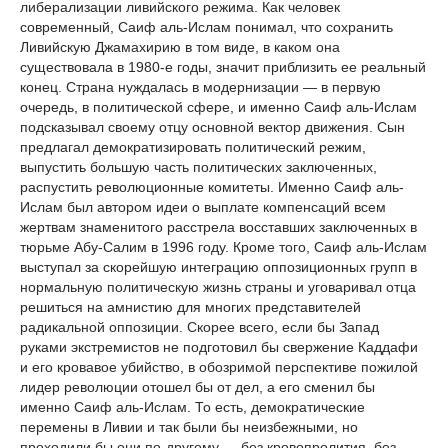
либерализации ливийского режима. Как человек
современный, Саиф аль-Ислам понимал, что сохранить
Ливийскую Джамахирию в том виде, в каком она
существовала в 1980-е годы, значит приблизить ее реальный
конец. Страна нуждалась в модернизации — в первую
очередь, в политической сфере, и именно Саиф аль-Ислам
подсказывал своему отцу основной вектор движения. Сын
предлагал демократизировать политический режим,
выпустить большую часть политических заключенных,
распустить революционные комитеты. Именно Саиф аль-
Ислам был автором идеи о выплате компенсаций всем
жертвам знаменитого расстрела восставших заключенных в
тюрьме Абу-Салим в 1996 году. Кроме того, Саиф аль-Ислам
выступал за скорейшую интеграцию оппозиционных групп в
нормальную политическую жизнь страны и уговаривал отца
решиться на амнистию для многих представителей
радикальной оппозиции. Скорее всего, если бы Запад
руками экстремистов не подготовил бы свержение Каддафи
и его кровавое убийство, в обозримой перспективе пожилой
лидер революции отошел бы от дел, а его сменил бы
именно Саиф аль-Ислам. То есть, демократические
перемены в Ливии и так были бы неизбежными, но
проходили бы они по-другому — без кровопролития, без