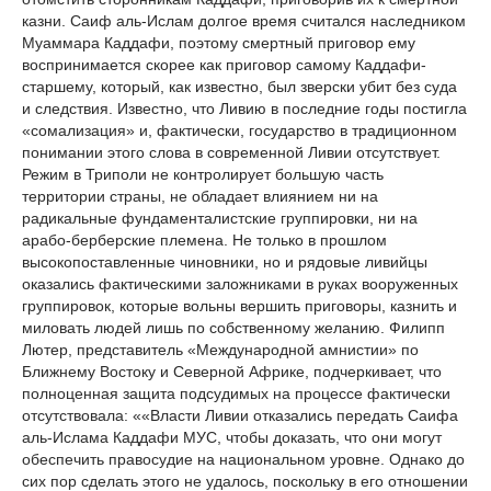
казни. Саиф аль-Ислам долгое время считался наследником
Муаммара Каддафи, поэтому смертный приговор ему
воспринимается скорее как приговор самому Каддафи-
старшему, который, как известно, был зверски убит без суда
и следствия. Известно, что Ливию в последние годы постигла
«сомализация» и, фактически, государство в традиционном
понимании этого слова в современной Ливии отсутствует.
Режим в Триполи не контролирует большую часть
территории страны, не обладает влиянием ни на
радикальные фундаменталистские группировки, ни на
арабо-берберские племена. Не только в прошлом
высокопоставленные чиновники, но и рядовые ливийцы
оказались фактическими заложниками в руках вооруженных
группировок, которые вольны вершить приговоры, казнить и
миловать людей лишь по собственному желанию. Филипп
Лютер, представитель «Международной амнистии» по
Ближнему Востоку и Северной Африке, подчеркивает, что
полноценная защита подсудимых на процессе фактически
отсутствовала: ««Власти Ливии отказались передать Саифа
аль-Ислама Каддафи МУС, чтобы доказать, что они могут
обеспечить правосудие на национальном уровне. Однако до
сих пор сделать этого не удалось, поскольку в его отношении