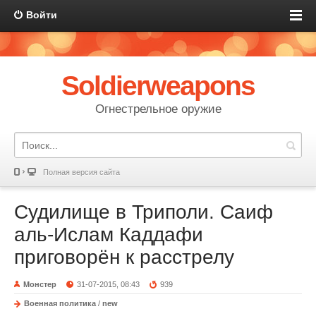
Войти
Soldierweapons
Огнестрельное оружие
Полная версия сайта
Судилище в Триполи. Саиф
аль-Ислам Каддафи
приговорён к расстрелу
Монстер
31-07-2015, 08:43
939
Военная политика
/
new