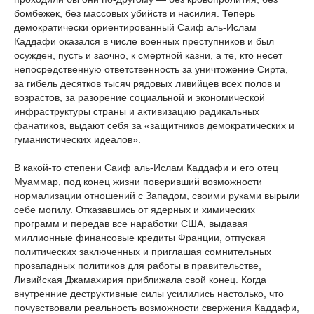
бомбежек, без массовых убийств и насилия. Теперь
демократически ориентированный Саиф аль-Ислам
Каддафи оказался в числе военных преступников и был
осужден, пусть и заочно, к смертной казни, а те, кто несет
непосредственную ответственность за уничтожение Сирта,
за гибель десятков тысяч рядовых ливийцев всех полов и
возрастов, за разорение социальной и экономической
инфраструктуры страны и активизацию радикальных
фанатиков, выдают себя за «защитников демократических и
гуманистических идеалов».
В какой-то степени Саиф аль-Ислам Каддафи и его отец
Муаммар, под конец жизни поверивший возможности
нормализации отношений с Западом, своими руками вырыли
себе могилу. Отказавшись от ядерных и химических
программ и передав все наработки США, выдавая
миллионные финансовые кредиты Франции, отпуская
политических заключенных и приглашая сомнительных
прозападных политиков для работы в правительстве,
Ливийская Джамахирия приближала свой конец. Когда
внутренние деструктивные силы усилились настолько, что
почувствовали реальность возможности свержения Каддафи,