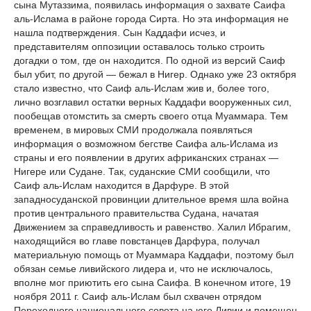
сына Мутаззима, появилась информация о захвате Саифа
аль-Ислама в районе города Сирта. Но эта информация не
нашла подтверждения. Сын Каддафи исчез, и
представителям оппозиции оставалось только строить
догадки о том, где он находится. По одной из версий Саиф
был убит, по другой — бежал в Нигер. Однако уже 23 октября
стало известно, что Саиф аль-Ислам жив и, более того,
лично возглавил остатки верных Каддафи вооруженных сил,
пообещав отомстить за смерть своего отца Муаммара. Тем
временем, в мировых СМИ продолжала появляться
информация о возможном бегстве Саифа аль-Ислама из
страны и его появлении в других африканских странах —
Нигере или Судане. Так, суданские СМИ сообщили, что
Саиф аль-Ислам находится в Дарфуре. В этой
западносуданской провинции длительное время шла война
против центрального правительства Судана, начатая
Движением за справедливость и равенство. Халил Ибрагим,
находящийся во главе повстанцев Дарфура, получал
материальную помощь от Муаммара Каддафи, поэтому был
обязан семье ливийского лидера и, что не исключалось,
вполне мог приютить его сына Саифа. В конечном итоге, 19
ноября 2011 г. Саиф аль-Ислам был схвачен отрядом
Переходного национального совета на юге Ливии и помещен