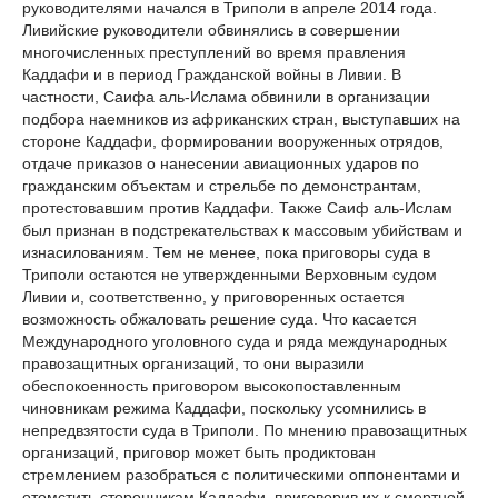
руководителями начался в Триполи в апреле 2014 года.
Ливийские руководители обвинялись в совершении
многочисленных преступлений во время правления
Каддафи и в период Гражданской войны в Ливии. В
частности, Саифа аль-Ислама обвинили в организации
подбора наемников из африканских стран, выступавших на
стороне Каддафи, формировании вооруженных отрядов,
отдаче приказов о нанесении авиационных ударов по
гражданским объектам и стрельбе по демонстрантам,
протестовавшим против Каддафи. Также Саиф аль-Ислам
был признан в подстрекательствах к массовым убийствам и
изнасилованиям. Тем не менее, пока приговоры суда в
Триполи остаются не утвержденными Верховным судом
Ливии и, соответственно, у приговоренных остается
возможность обжаловать решение суда. Что касается
Международного уголовного суда и ряда международных
правозащитных организаций, то они выразили
обеспокоенность приговором высокопоставленным
чиновникам режима Каддафи, поскольку усомнились в
непредвзятости суда в Триполи. По мнению правозащитных
организаций, приговор может быть продиктован
стремлением разобраться с политическими оппонентами и
отомстить сторонникам Каддафи, приговорив их к смертной