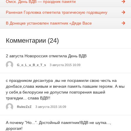
Омск. День ВДВ — праздник памяти
Раненая Горловка отметила трагическую годовщину
В Донецке установлен памятник «Дяде Васе
Комментарии (24)
2 августа Новороссия отметила День ВДВ
G_o_L_u_B_e_T_s
3 августа 2015 16:09
с праздником десантура ,вы не посрамили свою честь на
донбасе,слава живым и вечная память павшим героям. А мы
у себя,в белорусии не допустим повторения вашей
трагедии... слава ВДВ!!
RulezZzZ
3 августа 2015 16:09
А почему "Но...". Достойный памятник!ВДВ не шутка...,
дорогая!