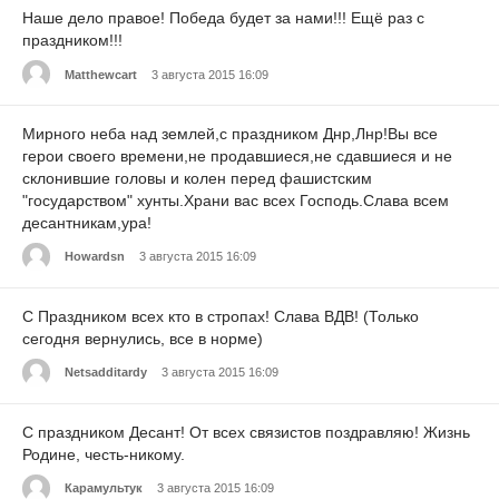
Наше дело правое! Победа будет за нами!!! Ещё раз с
праздником!!!
Matthewcart
3 августа 2015 16:09
Мирного неба над землей,с праздником Днр,Лнр!Вы все
герои своего времени,не продавшиеся,не сдавшиеся и не
склонившие головы и колен перед фашистским
"государством" хунты.Храни вас всех Господь.Слава всем
десантникам,ура!
Howardsn
3 августа 2015 16:09
С Праздником всех кто в стропах! Слава ВДВ! (Только
сегодня вернулись, все в норме)
Netsadditardy
3 августа 2015 16:09
С праздником Десант! От всех связистов поздравляю! Жизнь
Родине, честь-никому.
Карамультук
3 августа 2015 16:09