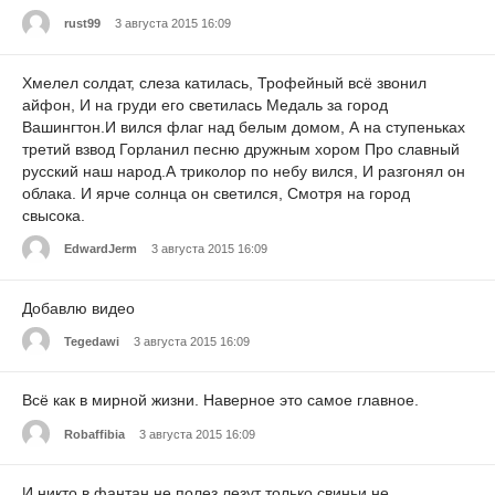
rust99
3 августа 2015 16:09
Хмелел солдат, слеза катилась, Трофейный всё звонил
айфон, И на груди его светилась Медаль за город
Вашингтон.И вился флаг над белым домом, А на ступеньках
третий взвод Горланил песню дружным хором Про славный
русский наш народ.А триколор по небу вился, И разгонял он
облака. И ярче солнца он светился, Смотря на город
свысока.
EdwardJerm
3 августа 2015 16:09
Добавлю видео
Tegedawi
3 августа 2015 16:09
Всё как в мирной жизни. Наверное это самое главное.
Robaffibia
3 августа 2015 16:09
И никто в фантан не полез.лезут только свиньи не