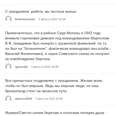
С праздником, ребята, вы честные воины.
Rodneysnume
3 августа 2015 16:09
Примечательно, что в районе Саур-Могилы в 1943 году
воевала стрелковая дивизия под командованием Маргелова
В.Ф. (комдивом был генерал с грузинской фамилией, но т.к.
он был на "больничном", фактически командовал нач.штаба -
Василий Филиппович), и героя Советского союза он получил
за освобождения Херсона.
igonov62
3 августа 2015 16:09
Все причастных поздравляю с праздником. Желаю всем,
чтобы он был мирным. Ведь мы мирные люди, но наш
бронепоезд стоит на запасном пути.
alexonn2014
3 августа 2015 16:09
Мужики!Светло-синим беретам и полоскам поперек души -