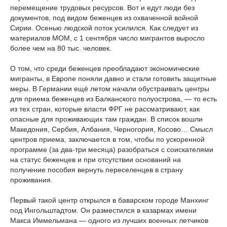
перемещение трудовых ресурсов. Вот и едут люди без
документов, под видом беженцев из охваченной войной
Сирии. Осенью людской поток усилился. Как следует из
материалов МОМ, с 1 сентября число мигрантов выросло
более чем на 80 тыс. человек.
О том, что среди беженцев преобладают экономические
мигранты, в Европе поняли давно и стали готовить защитные
меры. В Германии ещё летом начали обустраивать центры
для приема беженцев из Балканского полуострова, — то есть
из тех стран, которые власти ФРГ не рассматривают, как
опасные для проживающих там граждан. В список вошли
Македония, Сербия, Албания, Черногория, Косово… Смысл
центров приема, заключается в том, чтобы по ускоренной
программе (за два-три месяца) разобраться с соискателями
на статус беженцев и при отсутствии оснований на
получение пособия вернуть переселенцев в страну
проживания.
Первый такой центр открылся в баварском городе Манхинг
под Ингольштадтом. Он разместился в казармах имени
Макса Иммельмана — одного из лучших военных летчиков