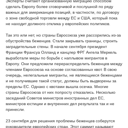
Эксперты считают организованную миграцию способом
сделать Европу более сговорчивой и послушной по ряду
важных для американцев позиций, в частности, по договору
о зоне свободной торговли между ЕС и США, который пока
не находит должного отклика у европейских политиков.
Так это или нет, но страны Евросоюза уже рассорились из-за
обустройства беженцев. Стали закрывать границы, строить
заградительные стены. В начале сентября президент
Франции Франсуа Олланд и канцлер ФРГ Ангела Меркель
выработали меры по борьбе с наплывом мигрантов в
Европу. Они предложили перераспределить беженцев между
членами Евросоюза на основе согласованных квот. В свою
очередь, нелегальные мигранты, не являющиеся беженцами
и не получившие такой статус, должны быть выдворены за
пределы ЕС. Однако с квотами вышла осечка. Многие
страны Евросоюза от них попросту отказались. Несколько
заседаний Советов министров иностранных дел ЕС,
министров юстиции и внутренних дел результата так и не
принесли.
23 сентября для решения проблемы беженцев соберутся
руководители европейских стран. Этот саммит называют