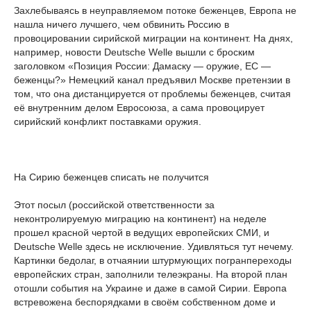
Захлебываясь в неуправляемом потоке беженцев, Европа не
нашла ничего лучшего, чем обвинить Россию в
провоцировании сирийской миграции на континент. На днях,
например, новости Deutsche Welle вышли с броским
заголовком «Позиция России: Дамаску — оружие, ЕС —
беженцы?» Немецкий канал предъявил Москве претензии в
том, что она дистанцируется от проблемы беженцев, считая
её внутренним делом Евросоюза, а сама провоцирует
сирийский конфликт поставками оружия.
На Сирию беженцев списать не получится
Этот посыл (российской ответственности за
неконтролируемую миграцию на континент) на неделе
прошел красной чертой в ведущих европейских СМИ, и
Deutsche Welle здесь не исключение. Удивляться тут нечему.
Картинки бедолаг, в отчаянии штурмующих погранпереходы
европейских стран, заполнили телеэкраны. На второй план
отошли события на Украине и даже в самой Сирии. Европа
встревожена беспорядками в своём собственном доме и