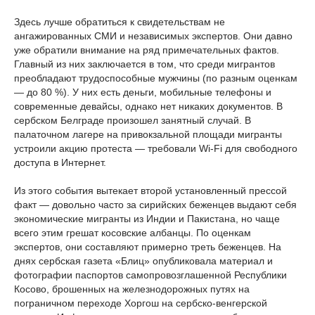
Здесь лучше обратиться к свидетельствам не
ангажированных СМИ и независимых экспертов. Они давно
уже обратили внимание на ряд примечательных фактов.
Главный из них заключается в том, что среди мигрантов
преобладают трудоспособные мужчины (по разным оценкам
— до 80 %). У них есть деньги, мобильные телефоны и
современные девайсы, однако нет никаких документов. В
сербском Белграде произошел занятный случай. В
палаточном лагере на привокзальной площади мигранты
устроили акцию протеста — требовали Wi-Fi для свободного
доступа в Интернет.
Из этого события вытекает второй установленный прессой
факт — довольно часто за сирийских беженцев выдают себя
экономические мигранты из Индии и Пакистана, но чаще
всего этим грешат косовские албанцы. По оценкам
экспертов, они составляют примерно треть беженцев. На
днях сербская газета «Блиц» опубликовала материал и
фотографии паспортов самопровозглашенной Республики
Косово, брошенных на железнодорожных путях на
пограничном переходе Хоргош на сербско-венгерской