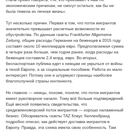
экономическим причинам, не смогут остаться, как бы ни
была тяжела их личная жизнь».
Тут несколько причин. Первая в том, что поток мигрантов
значительно превышает расчетные возможности их
обустройства. По данным газеты Frankfurter Allgemeine
Zeitung, общие расходы Германии на беженцев в 2015 году
составят около 10 миллиардов евро. Предполагаемая сумма
в четыре раза больше, чем годом ранее, когда расходы на
беженцев составили 2,4 млрд. евро. Во-вторых,
беспаспортная публика едет к немцам не укрыться от войны
в тихой Европе, а за социальным пособием. Работа их мало
интересует. Потому они и штурмуют границы наиболее
благополучной страны континента.
Но главное — немцы, похоже, поняли, что поток мигрантов
имеет рукотворное начало. Тому всё больше подтверждений.
Ещё весной появились свидетельства, что
средиземноморский поток мигрантов — хорошо налаженный
бизнес. Обозреватель газеты TAZ Клаус Хилленбранд
подробно описал, как действует доставка мигрантов в
Европу. Правда, эта схема имела свою особенность. Там