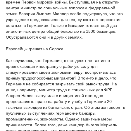
времен Первой мировой войны. Выступившая на открытии
центра министр по социальным вопросам федеральной
земли Бавария Эмилия Мюллер особо подчеркнула, что это
учреждение предназначено для тех, «у кого нет перспектив
остаться в Германии». Только в Баварии готовят ещё два
аналогичных центра общей ёмкостью на 1500 беженцев.
Обустраиваются они и в других землях.
Европейцы грешат на Сороса
Как случилось, что Германия, шестьдесят лет активно
привлекающая иностранную рабочую силу для
стимулирования своей экономики, вдруг воспротивилась
приёму трудоспособных мигрантов? В том-то и дело, что
Германия не собирается закрывать свой рынок труда. На
днях, например, министр труда и социальных дел ФРГ
Андреа Налес выступила с инициативой ежегодно
предоставлять право на работу и учебу в Германии 20
тысячам выходцев из балканских стран. Об этом же говорят в
публичных выступлениях германские банкиры,
промышленники, экономисты. Однако защитные меры
принимаются. Более того, даже канцлер Ангела Меркель
стала прямо говорить, «те, кто приезжают к нам по