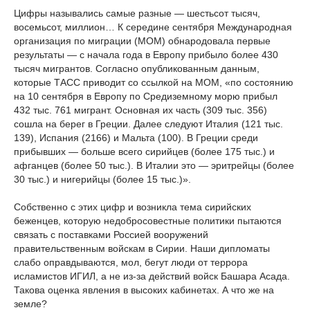
Цифры назывались самые разные — шестьсот тысяч,
восемьсот, миллион… К середине сентября Международная
организация по миграции (МОМ) обнародовала первые
результаты — с начала года в Европу прибыло более 430
тысяч мигрантов. Согласно опубликованным данным,
которые ТАСС приводит со ссылкой на МОМ, «по состоянию
на 10 сентября в Европу по Средиземному морю прибыл
432 тыс. 761 мигрант. Основная их часть (309 тыс. 356)
сошла на берег в Греции. Далее следуют Италия (121 тыс.
139), Испания (2166) и Мальта (100). В Греции среди
прибывших — больше всего сирийцев (более 175 тыс.) и
афганцев (более 50 тыс.). В Италии это — эритрейцы (более
30 тыс.) и нигерийцы (более 15 тыс.)».
Собственно с этих цифр и возникла тема сирийских
беженцев, которую недобросовестные политики пытаются
связать с поставками Россией вооружений
правительственным войскам в Сирии. Наши дипломаты
слабо оправдываются, мол, бегут люди от террора
исламистов ИГИЛ, а не из-за действий войск Башара Асада.
Такова оценка явления в высоких кабинетах. А что же на
земле?