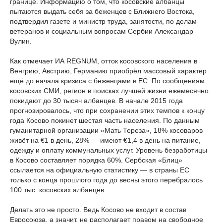
границе. Информацию о том, что косовские албанцы
пытаются выдать себя за беженцев с Ближнего Востока,
подтвердил газете и министр труда, занятости, по делам
ветеранов и социальным вопросам Сербии Александар
Вулин.
Как отмечает ИА REGNUM, отток косовского населения в
Венгрию, Австрию, Германию приобрёл массовый характер
ещё до начала кризиса с беженцами в ЕС. По сообщениям
косовских СМИ, регион в поисках лучшей жизни ежемесячно
покидают до 30 тысяч албанцев. В начале 2015 года
прогнозировалось, что при сохранении этих темпов к концу
года Косово покинет шестая часть населения. По данным
гуманитарной организации «Мать Тереза», 18% косоваров
живёт на €1 в день, 28% — имеют €1,4 в день на питание,
одежду и оплату коммунальных услуг. Уровень безработицы
в Косово составляет порядка 60%. Сербская «Блиц»
ссылается на официальную статистику — в страны ЕС
только с конца прошлого года до весны этого перебралось
100 тыс. косовских албанцев.
Делать это не просто. Ведь Косово не входит в состав
Евросоюза, а значит, не располагает правом на свободное