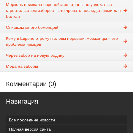
Меркель призвала европейские страны не увлекаться
строительством заборов – это чревато последствиями для
Балкан
Слишком много беженцев!
Кому в Европе отрежут головы первыми: «беженцы – это
проблема немцев
Через забор на новую родину
Мода на заборы
Комментарии (0)
Навигация
Все последние новости
Полная версия сайта