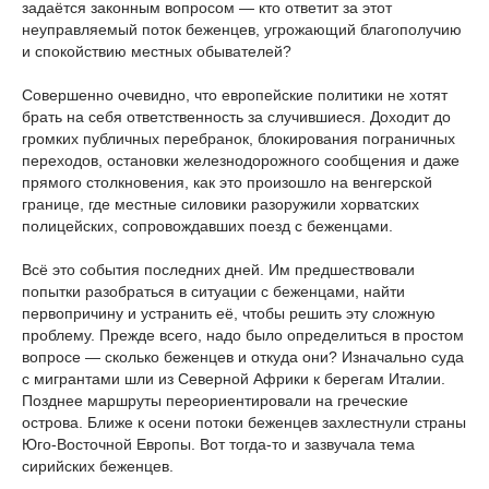
задаётся законным вопросом — кто ответит за этот
неуправляемый поток беженцев, угрожающий благополучию
и спокойствию местных обывателей?
Совершенно очевидно, что европейские политики не хотят
брать на себя ответственность за случившиеся. Доходит до
громких публичных перебранок, блокирования пограничных
переходов, остановки железнодорожного сообщения и даже
прямого столкновения, как это произошло на венгерской
границе, где местные силовики разоружили хорватских
полицейских, сопровождавших поезд с беженцами.
Всё это события последних дней. Им предшествовали
попытки разобраться в ситуации с беженцами, найти
первопричину и устранить её, чтобы решить эту сложную
проблему. Прежде всего, надо было определиться в простом
вопросе — сколько беженцев и откуда они? Изначально суда
с мигрантами шли из Северной Африки к берегам Италии.
Позднее маршруты переориентировали на греческие
острова. Ближе к осени потоки беженцев захлестнули страны
Юго-Восточной Европы. Вот тогда-то и зазвучала тема
сирийских беженцев.