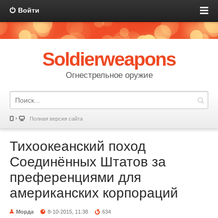
Войти
Soldierweapons
Огнестрельное оружие
Полная версия сайта
Тихоокеанский поход
Соединённых Штатов за
преференциями для
американских корпораций
Морда
8-10-2015, 11:38
634