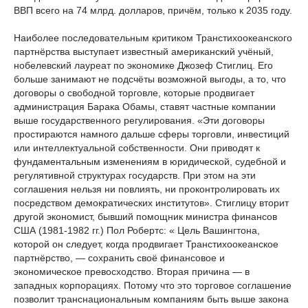
ВВП всего на 74 млрд. долларов, причём, только к 2035 году.
Наиболее последовательным критиком Транстихоокеанского
партнёрства выступает известный американский учёный,
нобелевский лауреат по экономике Джозеф Стиглиц. Его
больше занимают не подсчёты возможной выгоды, а то, что
договоры о свободной торговле, которые продвигает
администрация Барака Обамы, ставят частные компании
выше государственного регулирования. «Эти договоры
простираются намного дальше сферы торговли, инвестиций
или интеллектуальной собственности. Они приводят к
фундаментальным изменениям в юридической, судебной и
регулятивной структурах государств. При этом на эти
соглашения нельзя ни повлиять, ни проконтролировать их
посредством демократических институтов». Стиглицу вторит
другой экономист, бывший помощник министра финансов
США (1981-1982 гг.) Пол Робертс: « Цель Вашингтона,
которой он следует, когда продвигает Транстихоокеанское
партнёрство, — сохранить своё финансовое и
экономическое превосходство. Вторая причина — в
западных корпорациях. Потому что это торговое соглашение
позволит транснациональным компаниям быть выше закона