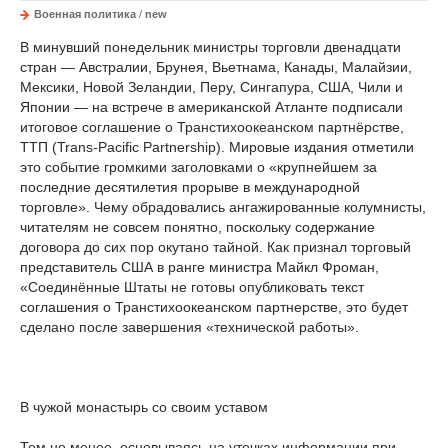
Военная политика
/
new
В минувший понедельник министры торговли двенадцати
стран — Австралии, Брунея, Вьетнама, Канады, Малайзии,
Мексики, Новой Зеландии, Перу, Сингапура, США, Чили и
Японии — на встрече в американской Атланте подписали
итоговое соглашение о Транстихоокеанском партнёрстве,
ТТП (Trans-Pacific Partnership). Мировые издания отметили
это событие громкими заголовками о «крупнейшем за
последние десятилетия прорыве в международной
торговле». Чему обрадовались ангажированные колумнисты,
читателям не совсем понятно, поскольку содержание
договора до сих пор окутано тайной. Как признал торговый
представитель США в ранге министра Майкл Фроман,
«Соединённые Штаты не готовы опубликовать текст
соглашения о Транстихоокеанском партнерстве, это будет
сделано после завершения «технической работы».
В чужой монастырь со своим уставом
Тем не менее, основываясь на утечках информации при