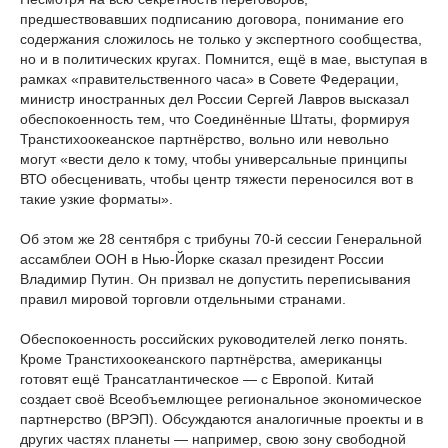
предшествовавших подписанию договора, понимание его
содержания сложилось не только у экспертного сообщества,
но и в политических кругах. Помнится, ещё в мае, выступая в
рамках «правительственного часа» в Совете Федерации,
министр иностранных дел России Сергей Лавров высказал
обеспокоенность тем, что Соединённые Штаты, формируя
Транстихоокеанское партнёрство, вольно или невольно
могут «вести дело к тому, чтобы универсальные принципы
ВТО обесценивать, чтобы центр тяжести переносился вот в
такие узкие форматы».
Об этом же 28 сентября с трибуны 70-й сессии Генеральной
ассамблеи ООН в Нью-Йорке сказал президент России
Владимир Путин. Он призвал не допустить переписывания
правил мировой торговли отдельными странами.
Обеспокоенность российских руководителей легко понять.
Кроме Транстихоокеанского партнёрства, американцы
готовят ещё Трансатлантическое — с Европой. Китай
создает своё Всеобъемлющее региональное экономическое
партнерство (ВРЭП). Обсуждаются аналогичные проекты и в
других частях планеты — например, свою зону свободной