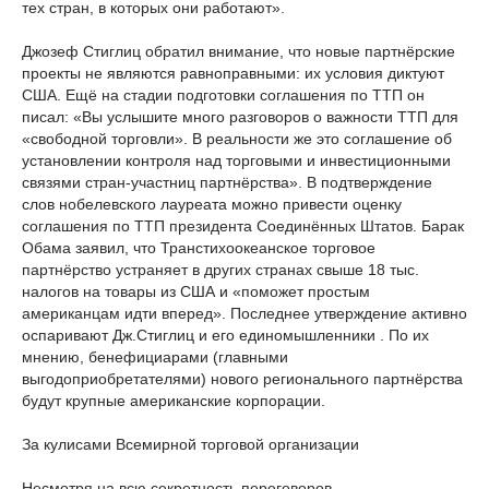
тех стран, в которых они работают».
Джозеф Стиглиц обратил внимание, что новые партнёрские
проекты не являются равноправными: их условия диктуют
США. Ещё на стадии подготовки соглашения по ТТП он
писал: «Вы услышите много разговоров о важности TТП для
«свободной торговли». В реальности же это соглашение об
установлении контроля над торговыми и инвестиционными
связями стран-участниц партнёрства». В подтверждение
слов нобелевского лауреата можно привести оценку
соглашения по ТТП президента Соединённых Штатов. Барак
Обама заявил, что Транстихоокеанское торговое
партнёрство устраняет в других странах свыше 18 тыс.
налогов на товары из США и «поможет простым
американцам идти вперед». Последнее утверждение активно
оспаривают Дж.Стиглиц и его единомышленники . По их
мнению, бенефициарами (главными
выгодоприобретателями) нового регионального партнёрства
будут крупные американские корпорации.
За кулисами Всемирной торговой организации
Несмотря на всю секретность переговоров,