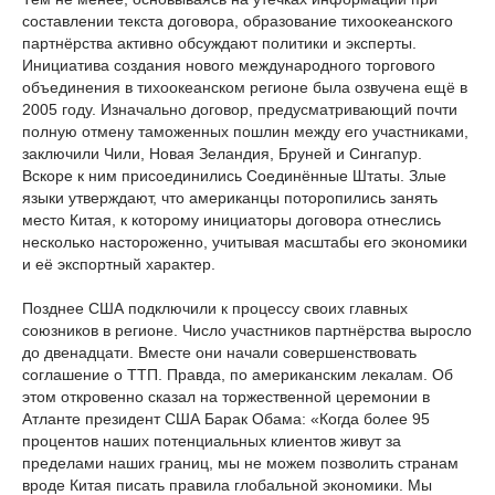
составлении текста договора, образование тихоокеанского
партнёрства активно обсуждают политики и эксперты.
Инициатива создания нового международного торгового
объединения в тихоокеанском регионе была озвучена ещё в
2005 году. Изначально договор, предусматривающий почти
полную отмену таможенных пошлин между его участниками,
заключили Чили, Новая Зеландия, Бруней и Сингапур.
Вскоре к ним присоединились Соединённые Штаты. Злые
языки утверждают, что американцы поторопились занять
место Китая, к которому инициаторы договора отнеслись
несколько настороженно, учитывая масштабы его экономики
и её экспортный характер.
Позднее США подключили к процессу своих главных
союзников в регионе. Число участников партнёрства выросло
до двенадцати. Вместе они начали совершенствовать
соглашение о ТТП. Правда, по американским лекалам. Об
этом откровенно сказал на торжественной церемонии в
Атланте президент США Барак Обама: «Когда более 95
процентов наших потенциальных клиентов живут за
пределами наших границ, мы не можем позволить странам
вроде Китая писать правила глобальной экономики. Мы