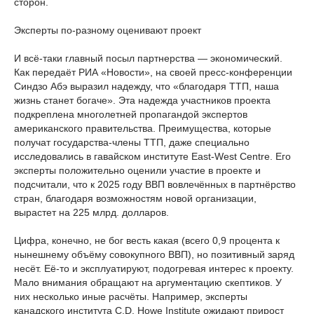
сторон.
Эксперты по-разному оценивают проект
И всё-таки главный посыл партнерства — экономический.
Как передаёт РИА «Новости», на своей пресс-конференции
Синдзо Абэ выразил надежду, что «благодаря ТТП, наша
жизнь станет богаче». Эта надежда участников проекта
подкреплена многолетней пропагандой экспертов
американского правительства. Преимущества, которые
получат государства-члены ТТП, даже специально
исследовались в гавайском институте East-West Centre. Его
эксперты положительно оценили участие в проекте и
подсчитали, что к 2025 году ВВП вовлечённых в партнёрство
стран, благодаря возможностям новой организации,
вырастет на 225 млрд. долларов.
Цифра, конечно, не бог весть какая (всего 0,9 процента к
нынешнему объёму совокупного ВВП), но позитивный заряд
несёт. Её-то и эксплуатируют, подогревая интерес к проекту.
Мало внимания обращают на аргументацию скептиков. У
них несколько иные расчёты. Например, эксперты
канадского института C.D. Howe Institute ожидают прирост