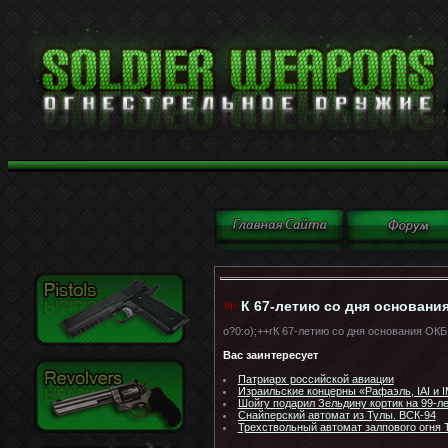
К 67-летию со дня основания
o?0:o);++rК 67-летию со дня основания ОКБ
Вас заинтересует
Патриарх российской авиации
Израильские концерны «Рафаэль, IAI и 
Шойгу подарил Зельдину кортик на 99-л
Снайперский автомат из Тулы. ВСК-94
Трехствольный автомат залпового огня 