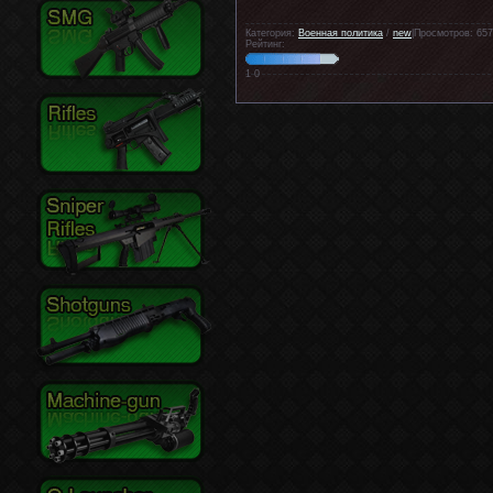
Категория:
Военная политика
/
new
|Просмотров: 657
Рейтинг:
1
0