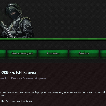
 ОКБ им. Н.И. Камова
 им. Н.И. Камова » Военное обозрение
IMI договорились о совместной разработке следующего поколения комплекса активной
етие
ТКБ-059 Германа Коробова