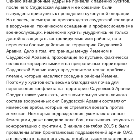
Однако авиационные удары не привели к падению хуситов,
после чего Саудовская Аравия и ее союзники были
вынуждены приступить к проведению сухопутной операции.
Но и здесь, несмотря на превосходство саудовской коалиции
в вооружении, техническом оснащении и профессионализме
военнослужащих, йеменские хуситы умудрились не только
достойно защищать контролируемые ими районы, но и
перенести боевые действия на территорию Саудовской
Аравии. Дело в том, что границы между Йеменом и
Саудовской Аравией, проходящие по пустыне, фактически
являются «прозрачными» и на приграничных территориях
Саудовской Аравии живут представители тех же арабских
племен, которые населяют соседние районы Йемена.
Поэтому у хуситов есть весьма благодатная почва для
перенесения конфликта на территорию Саудовской Аравии.
Следует также учитывать, что значительную часть личного
состава вооруженных сил Саудовской Аравии составляют
йеменские арабы, которые не стремятся воевать против
земляков. Некоторые подразделения, укомплектованные
йеменцами, даже покидали поле боя, отказываясь вступать в
конфронтацию с хуситами. В начале сентября 2015 г. были
провалены атаки бронетанковых подразделений армии ОАЭ,
а в результате ракетного удара погибли высокопоставленные