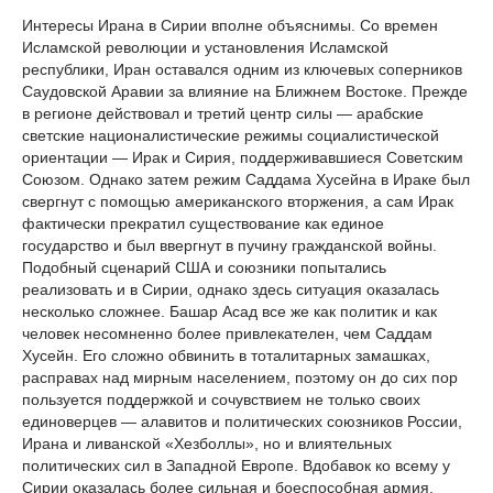
Интересы Ирана в Сирии вполне объяснимы. Со времен
Исламской революции и установления Исламской
республики, Иран оставался одним из ключевых соперников
Саудовской Аравии за влияние на Ближнем Востоке. Прежде
в регионе действовал и третий центр силы — арабские
светские националистические режимы социалистической
ориентации — Ирак и Сирия, поддерживавшиеся Советским
Союзом. Однако затем режим Саддама Хусейна в Ираке был
свергнут с помощью американского вторжения, а сам Ирак
фактически прекратил существование как единое
государство и был ввергнут в пучину гражданской войны.
Подобный сценарий США и союзники попытались
реализовать и в Сирии, однако здесь ситуация оказалась
несколько сложнее. Башар Асад все же как политик и как
человек несомненно более привлекателен, чем Саддам
Хусейн. Его сложно обвинить в тоталитарных замашках,
расправах над мирным населением, поэтому он до сих пор
пользуется поддержкой и сочувствием не только своих
единоверцев — алавитов и политических союзников России,
Ирана и ливанской «Хезболлы», но и влиятельных
политических сил в Западной Европе. Вдобавок ко всему у
Сирии оказалась более сильная и боеспособная армия,