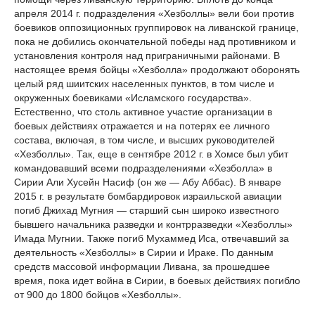
апреля 2014 г. подразделения «Хезболлы» вели бои против
боевиков оппозиционных группировок на ливанской границе,
пока не добились окончательной победы над противником и
установления контроля над приграничными районами. В
настоящее время бойцы «Хезболла» продолжают оборонять
целый ряд шиитских населенных пунктов, в том числе и
окруженных боевиками «Исламского государства».
Естественно, что столь активное участие организации в
боевых действиях отражается и на потерях ее личного
состава, включая, в том числе, и высших руководителей
«Хезболлы». Так, еще в сентябре 2012 г. в Хомсе был убит
командовавший всеми подразделениями «Хезболла» в
Сирии Али Хусейн Насиф (он же — Абу Аббас). В январе
2015 г. в результате бомбардировок израильской авиации
погиб Джихад Мугния — старший сын широко известного
бывшего начальника разведки и контрразведки «Хезболлы»
Имада Мугнии. Также погиб Мухаммед Иса, отвечавший за
деятельность «Хезболлы» в Сирии и Ираке. По данным
средств массовой информации Ливана, за прошедшее
время, пока идет война в Сирии, в боевых действиях погибло
от 900 до 1800 бойцов «Хезболлы».