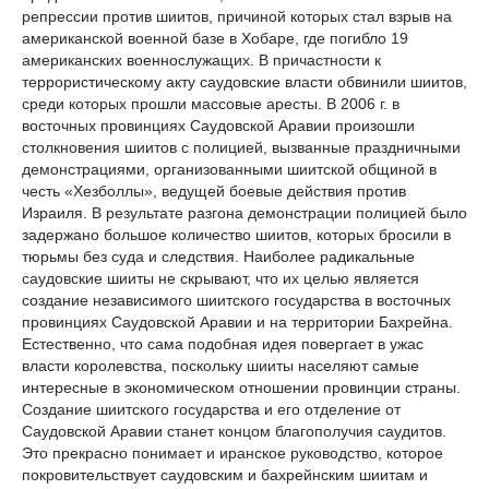
репрессии против шиитов, причиной которых стал взрыв на
американской военной базе в Хобаре, где погибло 19
американских военнослужащих. В причастности к
террористическому акту саудовские власти обвинили шиитов,
среди которых прошли массовые аресты. В 2006 г. в
восточных провинциях Саудовской Аравии произошли
столкновения шиитов с полицией, вызванные праздничными
демонстрациями, организованными шиитской общиной в
честь «Хезболлы», ведущей боевые действия против
Израиля. В результате разгона демонстрации полицией было
задержано большое количество шиитов, которых бросили в
тюрьмы без суда и следствия. Наиболее радикальные
саудовские шииты не скрывают, что их целью является
создание независимого шиитского государства в восточных
провинциях Саудовской Аравии и на территории Бахрейна.
Естественно, что сама подобная идея повергает в ужас
власти королевства, поскольку шииты населяют самые
интересные в экономическом отношении провинции страны.
Создание шиитского государства и его отделение от
Саудовской Аравии станет концом благополучия саудитов.
Это прекрасно понимает и иранское руководство, которое
покровительствует саудовским и бахрейнским шиитам и