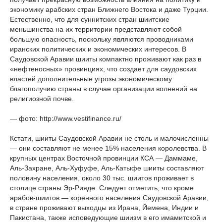
экономику арабских стран Ближнего Востока и даже Турции.
Естественно, что для суннитских стран шиитские
меньшинства на их территории представляют собой
большую опасность, поскольку являются проводниками
иранских политических и экономических интересов. В
Саудовской Аравии шииты компактно проживают как раз в
«нефтеносных» провинциях, что создает для саудовских
властей дополнительные угрозы экономическому
благополучию страны в случае организации волнений на
религиозной почве.
— фото: http://www.vestifinance.ru/
Кстати, шииты Саудовской Аравии не столь и малочисленны
— они составляют не менее 15% населения королевства. В
крупных центрах Восточной провинции КСА — Даммаме,
Аль-Захране, Аль-Хуфуфе, Аль-Катыфе шииты составляют
половину населения, около 30 тыс. шиитов проживает в
столице страны Эр-Рияде. Следует отметить, что кроме
арабов-шиитов — коренного населения Саудовской Аравии,
в стране проживают выходцы из Ирана, Йемена, Индии и
Пакистана, также исповедующие шиизм в его имамитской и