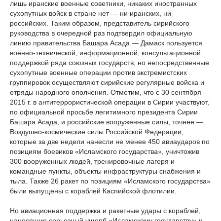
лишь иранские военные советники, никаких иностранных
сухопутных войск в стране нет — ни иранских, ни
российских. Таким образом, представитель сирийского
руководства в очередной раз подтвердил официальную
линию правительства Башара Асада — Дамаск пользуется
военно-технической, информационной, консультационной
поддержкой ряда союзных государств, но непосредственные
сухопутные военные операции против экстремистских
группировок осуществляют сирийские регулярные войска и
отряды народного ополчения. Отметим, что с 30 сентября
2015 г. в антитеррористической операции в Сирии участвуют,
по официальной просьбе легитимного президента Сирии
Башара Асада, и российские вооруженные силы, точнее —
Воздушно-космические силы Российской Федерации,
которые за две недели нанесли не менее 450 авиаударов по
позициям боевиков «Исламского государства», уничтожив
300 вооруженных людей, тренировочные лагеря и
командные пункты, объекты инфраструктуры снабжения и
тыла. Также 26 ракет по позициям «Исламского государства»
были выпущены с кораблей Каспийской флотилии.
Но авиационная поддержка и ракетные удары с кораблей,
наносящие серьезный ущерб «Исламскому государству» и