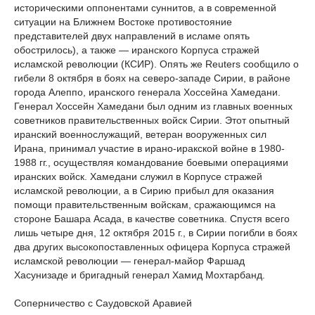
историческими оппонентами суннитов, а в современной
ситуации на Ближнем Востоке противостояние
представителей двух направлений в исламе опять
обострилось), а также — иранского Корпуса стражей
исламской революции (КСИР). Опять же Reuters сообщило о
гибели 8 октября в боях на северо-западе Сирии, в районе
города Алеппо, иранского генерала Хоссейна Хамедани.
Генерал Хоссейн Хамедани был одним из главных военных
советников правительственных войск Сирии. Этот опытный
иранский военнослужащий, ветеран вооруженных сил
Ирана, принимал участие в ирано-иракской войне в 1980-
1988 гг., осуществляя командование боевыми операциями
иранских войск. Хамедани служил в Корпусе стражей
исламской революции, а в Сирию прибыл для оказания
помощи правительственным войскам, сражающимся на
стороне Башара Асада, в качестве советника. Спустя всего
лишь четыре дня, 12 октября 2015 г., в Сирии погибли в боях
два других высокопоставленных офицера Корпуса стражей
исламской революции — генерал-майор Фаршад
Хасунизаде и бригадный генерал Хамид Мохтарбанд.
Соперничество с Саудовской Аравией