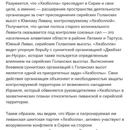
Разумеется, что «Хезболла» преследует в Сирии и свои
цели, а именно — расширение пространства деятельности
организации за счет присоединения сирийских Голанских
высот к Южному Ливану, контролируемому «Хезболлой».
Получается, что целая полоса старого колониального
Леванта оказывается под контролем союзных сил — это
населенные алавитами области в районе Латакии и Тартуса,
Южный Ливан, сирийские Голанские высоты. «Хезболла»
ведет упорную борьбу с суннитской организацией «Джабхат
ан-Нусра», которая также пользуется определенным
влиянием на сирийских Голанских высотах. Вытеснение
боевиков суннитских организаций с Голанских высот
является одной из приоритетных задач «Хезболлы». Свои
действия организация объясняет и необходимостью защиты
контролируемой территории от возможного нападения
Израиля, который обвиняется руководителями «Хезболлы» в
захватнических планах относительно ливанской и сирийской
территории.
Таким образом, мы видим, что Иран и патронируемая им
ливанская шиитская партия «Хезболла», активно участвуют в
вооруженном конфликте в Сирии на стороне