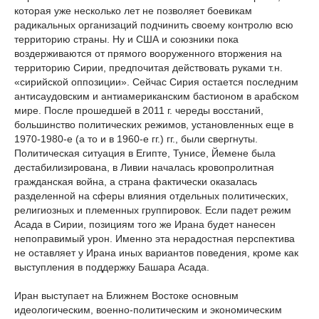
которая уже несколько лет не позволяет боевикам
радикальных организаций подчинить своему контролю всю
территорию страны. Ну и США и союзники пока
воздерживаются от прямого вооруженного вторжения на
территорию Сирии, предпочитая действовать руками т.н.
«сирийской оппозиции». Сейчас Сирия остается последним
антисаудовским и антиамериканским бастионом в арабском
мире. После прошедшей в 2011 г. череды восстаний,
большинство политических режимов, установленных еще в
1970-1980-е (а то и в 1960-е гг.) гг., были свергнуты.
Политическая ситуация в Египте, Тунисе, Йемене была
дестабилизирована, в Ливии началась кровопролитная
гражданская война, а страна фактически оказалась
разделенной на сферы влияния отдельных политических,
религиозных и племенных группировок. Если падет режим
Асада в Сирии, позициям того же Ирана будет нанесен
непоправимый урон. Именно эта нерадостная перспектива
не оставляет у Ирана иных вариантов поведения, кроме как
выступления в поддержку Башара Асада.
Иран выступает на Ближнем Востоке основным
идеологическим, военно-политическим и экономическим