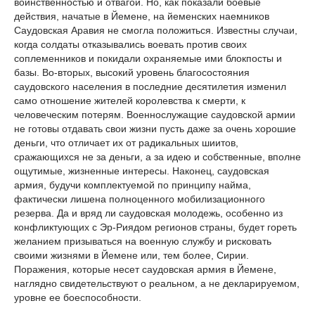
воинственностью и отвагой. Но, как показали боевые
действия, начатые в Йемене, на йеменских наемников
Саудовская Аравия не смогла положиться. Известны случаи,
когда солдаты отказывались воевать против своих
соплеменников и покидали охраняемые ими блокпосты и
базы. Во-вторых, высокий уровень благосостояния
саудовского населения в последние десятилетия изменил
само отношение жителей королевства к смерти, к
человеческим потерям. Военнослужащие саудовской армии
не готовы отдавать свои жизни пусть даже за очень хорошие
деньги, что отличает их от радикальных шиитов,
сражающихся не за деньги, а за идею и собственные, вполне
ощутимые, жизненные интересы. Наконец, саудовская
армия, будучи комплектуемой по принципу найма,
фактически лишена полноценного мобилизационного
резерва. Да и вряд ли саудовская молодежь, особенно из
конфликтующих с Эр-Риядом регионов страны, будет гореть
желанием призываться на военную службу и рисковать
своими жизнями в Йемене или, тем более, Сирии.
Поражения, которые несет саудовская армия в Йемене,
наглядно свидетельствуют о реальном, а не декларируемом,
уровне ее боеспособности.