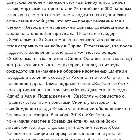
шиитском районе ливанской столицы Бейрута прогремел
взрыв, жертвами которого стали 27 погибших и 300 раненых,
взявшая за него ответственность радикальная суннитская
организация сообщила, что это — предупреждение всем
членам «Хезболлы» и ливанским шиитам, сражающимся в
Сирии на стороне Башара Асада. После этого лидер
«Хезболлы» шейх Хасан Насралла заявил, что он лично
готов отправиться на войну в Сирию. Естественно, что после
подобного заявления стало расти количество бойцов
«Хезболлы», сражающихся в Сирии. Организация взяла под
контроль значительные территории, в первую очередь
сосредоточив внимание на обороне населенных шиитами
городков и селений к северу от Алеппо и на юге Сирии — в
провинции Дараа. Также подразделения «Хезболлы» были
расквартированы в восточных районах Дамаска, в городах
Идлиб и Хама. Подразделения «Хезболлы», совместно с
правительственными войсками Сирии, участвовали в
освобождении города Хомс и уничтожении оборонявших его
боевиков оппозиции. В ноябре 2013 г. «Хезболла»
принимала участие в боевых действиях на сирийско-
ливанской границе, с целью уничтожения тыловых баз
боевиков оппозиции и перекрытия каналов поступления
помощи через ливанскую территорию. Вплоть до конца