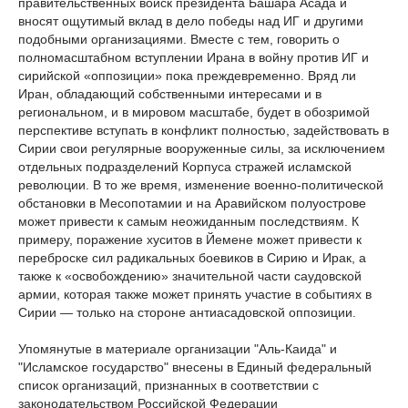
правительственных войск президента Башара Асада и
вносят ощутимый вклад в дело победы над ИГ и другими
подобными организациями. Вместе с тем, говорить о
полномасштабном вступлении Ирана в войну против ИГ и
сирийской «оппозиции» пока преждевременно. Вряд ли
Иран, обладающий собственными интересами и в
региональном, и в мировом масштабе, будет в обозримой
перспективе вступать в конфликт полностью, задействовать в
Сирии свои регулярные вооруженные силы, за исключением
отдельных подразделений Корпуса стражей исламской
революции. В то же время, изменение военно-политической
обстановки в Месопотамии и на Аравийском полуострове
может привести к самым неожиданным последствиям. К
примеру, поражение хуситов в Йемене может привести к
переброске сил радикальных боевиков в Сирию и Ирак, а
также к «освобождению» значительной части саудовской
армии, которая также может принять участие в событиях в
Сирии — только на стороне антиасадовской оппозиции.
Упомянутые в материале организации "Аль-Каида" и
"Исламское государство" внесены в Единый федеральный
список организаций, признанных в соответствии с
законодательством Российской Федерации