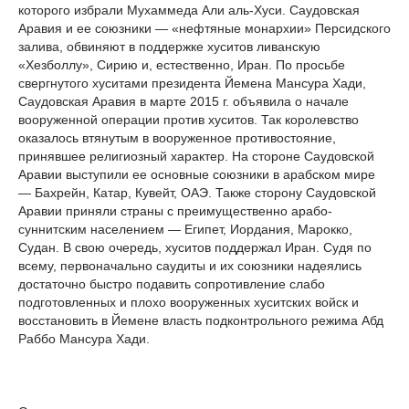
которого избрали Мухаммеда Али аль-Хуси. Саудовская
Аравия и ее союзники — «нефтяные монархии» Персидского
залива, обвиняют в поддержке хуситов ливанскую
«Хезболлу», Сирию и, естественно, Иран. По просьбе
свергнутого хуситами президента Йемена Мансура Хади,
Саудовская Аравия в марте 2015 г. объявила о начале
вооруженной операции против хуситов. Так королевство
оказалось втянутым в вооруженное противостояние,
принявшее религиозный характер. На стороне Саудовской
Аравии выступили ее основные союзники в арабском мире
— Бахрейн, Катар, Кувейт, ОАЭ. Также сторону Саудовской
Аравии приняли страны с преимущественно арабо-
суннитским населением — Египет, Иордания, Марокко,
Судан. В свою очередь, хуситов поддержал Иран. Судя по
всему, первоначально саудиты и их союзники надеялись
достаточно быстро подавить сопротивление слабо
подготовленных и плохо вооруженных хуситских войск и
восстановить в Йемене власть подконтрольного режима Абд
Раббо Мансура Хади.