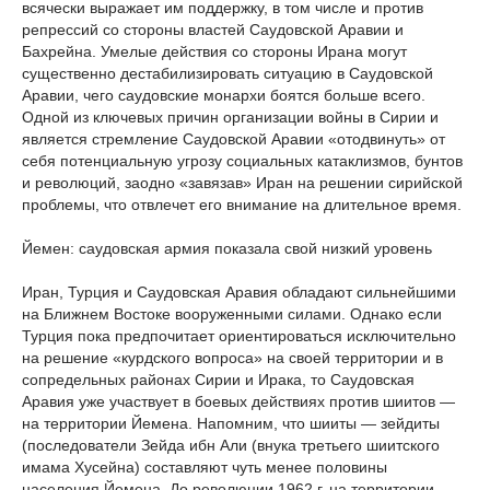
всячески выражает им поддержку, в том числе и против
репрессий со стороны властей Саудовской Аравии и
Бахрейна. Умелые действия со стороны Ирана могут
существенно дестабилизировать ситуацию в Саудовской
Аравии, чего саудовские монархи боятся больше всего.
Одной из ключевых причин организации войны в Сирии и
является стремление Саудовской Аравии «отодвинуть» от
себя потенциальную угрозу социальных катаклизмов, бунтов
и революций, заодно «завязав» Иран на решении сирийской
проблемы, что отвлечет его внимание на длительное время.
Йемен: саудовская армия показала свой низкий уровень
Иран, Турция и Саудовская Аравия обладают сильнейшими
на Ближнем Востоке вооруженными силами. Однако если
Турция пока предпочитает ориентироваться исключительно
на решение «курдского вопроса» на своей территории и в
сопредельных районах Сирии и Ирака, то Саудовская
Аравия уже участвует в боевых действиях против шиитов —
на территории Йемена. Напомним, что шииты — зейдиты
(последователи Зейда ибн Али (внука третьего шиитского
имама Хусейна) составляют чуть менее половины
населения Йемена. До революции 1962 г. на территории