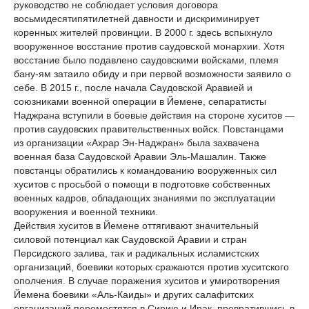
руководство не соблюдает условия договора
восьмидесятипятилетней давности и дискриминирует
коренных жителей провинции. В 2000 г. здесь вспыхнуло
вооруженное восстание против саудовской монархии. Хотя
восстание было подавлено саудовскими войсками, племя
бану-ям затаило обиду и при первой возможности заявило о
себе. В 2015 г., после начала Саудовской Аравией и
союзниками военной операции в Йемене, сепаратисты
Наджрана вступили в боевые действия на стороне хуситов —
против саудовских правительственных войск. Повстанцами
из организации «Ахрар Эн-Наджран» была захвачена
военная база Саудовской Аравии Эль-Машалин. Также
повстанцы обратились к командованию вооруженных сил
хуситов с просьбой о помощи в подготовке собственных
военных кадров, обладающих знаниями по эксплуатации
вооружения и военной техники.
Действия хуситов в Йемене оттягивают значительный
силовой потенциал как Саудовской Аравии и стран
Персидского залива, так и радикальных исламистских
организаций, боевики которых сражаются против хуситского
ополчения. В случае поражения хуситов и умиротворения
Йемена боевики «Аль-Каиды» и других салафитских
организаций переместятся в Сирию и Ирак, превратившись в