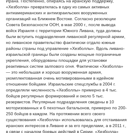
Ирана. Постепенно, опираясь на иранскую поддержку,
«Хезболла» превратилась в одну из самых активных
антиамериканских и антиизраильских вооруженных
организаций на Ближнем Востоке. Согласно резолюции
Совета Безопасности ООН, в мае 2000 г., после вывода
войск Израиля с территории Южного Ливана, туда должны
были вступить подразделения ливанской регулярной армии,
но ливанское правительство фактически отдало южные
районы страны под управление «Хезболлы». Вдоль ливано-
израильской границы были созданы мощные пограничные
укрепления, оборудованы площадки для установки
реактивных систем залпового огня. Фактически «Хезболла»
— это небольшая и хорошо вооруженная армия,
укомплектованная очень мотивированными в идейном
отношении бойцами. Израильские спецслужбы в 2004 г.
определяли численность «Хезболлы» примерно в 4 тыс.
бойцов регулярных формирований и около 5 тыс.
резервистов. Регулярные подразделения сведены в 10
моторизованных и 6 пехотных батальонов, примерно по 200-
250 бойцов в каждом. На протяжении всего своего
существования «Хезболла» использовалась для отстаивания
иранских интересов в Ливане и за его пределами, а в 2011 г.,
в связи с началом боевых действий в Сирии, «Хезболла»