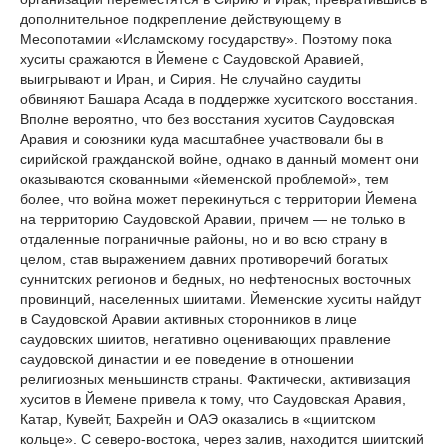
дополнительное подкрепление действующему в
Месопотамии «Исламскому государству». Поэтому пока
хуситы сражаются в Йемене с Саудовской Аравией,
выигрывают и Иран, и Сирия. Не случайно саудиты
обвиняют Башара Асада в поддержке хуситского восстания.
Вполне вероятно, что без восстания хуситов Саудовская
Аравия и союзники куда масштабнее участвовали бы в
сирийской гражданской войне, однако в данный момент они
оказываются скованными «йеменской проблемой», тем
более, что война может перекинуться с территории Йемена
на территорию Саудовской Аравии, причем — не только в
отдаленные пограничные районы, но и во всю страну в
целом, став выражением давних противоречий богатых
суннитских регионов и бедных, но нефтеносных восточных
провинций, населенных шиитами. Йеменские хуситы найдут
в Саудовской Аравии активных сторонников в лице
саудовских шиитов, негативно оценивающих правление
саудовской династии и ее поведение в отношении
религиозных меньшинств страны. Фактически, активизация
хуситов в Йемене привела к тому, что Саудовская Аравия,
Катар, Кувейт, Бахрейн и ОАЭ оказались в «щиитском
кольце». С северо-востока, через залив, находится шиитский