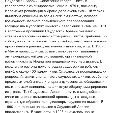
Саудовской Аравии. Собственно говоря, шииты в
королевстве активизировались еще в 1979 г., поскольку
Исламская революция в Иране дала очень сильный толчок
шиитским общинам на всем Ближнем Востоке, показав
возможность полного политического преобразования
государства в условиях шиитской революции. В том же 1979
г. восточные провинции Саудовской Аравии оказались
охвачены массовыми демонстрациями шиитов, требовавших
соблюдения религиозных прав и свобод, улучшения условий
проживания в районах, населенных шиитами, и т.д. В 1987 г.
в Мекке произошли массовые столкновения, вызванные
антиамериканской демонстрацией, организованной
паломниками из Ирана при поддержке местных шиитов. В
результате разгона демонстрации саудовскими войсками
погибло около 400 паломников. Спасаясь от последовавших
репрессий, значительная часть саудовских шиитов, особенно
представителей интеллигенции и духовенства, обладавших
политическим влиянием на шиитскую общину, эмигрировала
из страны. Так Саудовская Аравия получила мощнейшие
очаги антиправительственной пропаганды в западных
странах, где образовались диаспоры саудовских шиитов. В
1990-е гг. гонения на шиитов в Саудовской Аравии
продолжались. В частности, в 1996 г. начались новые