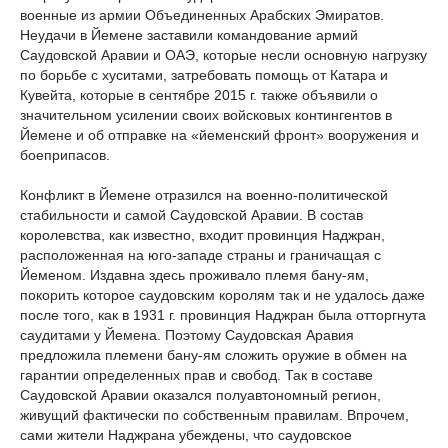
военные из армии Объединенных Арабских Эмиратов.
Неудачи в Йемене заставили командование армий
Саудовской Аравии и ОАЭ, которые несли основную нагрузку
по борьбе с хуситами, затребовать помощь от Катара и
Кувейта, которые в сентябре 2015 г. также объявили о
значительном усилении своих войсковых контингентов в
Йемене и об отправке на «йеменский фронт» вооружения и
боеприпасов.
Конфликт в Йемене отразился на военно-политической
стабильности и самой Саудовской Аравии. В состав
королевства, как известно, входит провинция Наджран,
расположенная на юго-западе страны и граничащая с
Йеменом. Издавна здесь проживало племя бану-ям,
покорить которое саудовским королям так и не удалось даже
после того, как в 1931 г. провинция Наджран была отторгнута
саудитами у Йемена. Поэтому Саудовская Аравия
предложила племени бану-ям сложить оружие в обмен на
гарантии определенных прав и свобод. Так в составе
Саудовской Аравии оказался полуавтономный регион,
живущий фактически по собственным правилам. Впрочем,
сами жители Наджрана убеждены, что саудовское