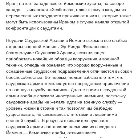
Иран, на юго-западе воюют йеменские хуситы, на северо-
западе — ливанская «Хезболла», плюс к тому в каждом из
перечисленных государств проживают шииты, которые также
могут быть использованы Ираном в случае начала открытой
конфронтации с саудитами.
Неудачи Саудовской Аравии в Йемене вскрыли все слабые
стороны военной машины Эр-Рияда. Финансовое
благополучие Саудовской Аравии, позволяющее
приобретать новейшие образцы вооружения и военной
техники, отнюдь не означает, что хорошо вооруженные и
оснащенные саудовские подразделения отличаются высокой
боеспособностью. Во-первых, нельзя забывать о том, что
саудовская армия комплектуется посредством привлечения
на военную службу наемников. Долгое время в саудовской
армии вообще служили иностранные наемники, поскольку
саудовские арабы не желали идти на военную службу —
уровень жизни в стране и так позволял им безбедно
существовать, не связываясь с тяготами и лишениями
военной службы. В результате значительную часть
саудовской армии составляли наемники из соседнего
Йемена — йеменские арабы, отличавшиеся