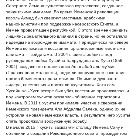
Северного Йемена существовало королевство, созданное
зейдитскими имамами. Во время Йеменской революции
король Ахмед был свергнут местными арабскими
националистами при поддержке насеровского Египта, а
Йемен провозглашен республикой. С этого времени зейдиты
лишились значительного влияния в стране, но не оставляли
надежды на возрождение имамата. Периодически на севере
Йемена вспыхивали восстания, организованные местными
шиитами — зейдитами. В 2004 г. шииты-зейдиты под
руководством шейха Хусейна Бадруддина аль-Хуси (1956-
2004), создавшего организацию Аш-шабаб аль-му'мин
(Правоверная молодежь), подняли вооруженное восстание
против йеменского правительства. По имени духовного
лидера, восставших и прозвали «хуситами». Хотя сам
Хусейн аль-Хуси вскоре был убит, восстание продолжалось и
под контролем хуситов оказались обширные территории
Йемена. В 2011 г. хуситы принимали участие в свержении
йеменского президента Али Абдаллы Салеха, однако их не
устроила и новая йеменская власть, в результате чего хуситы
опять продолжили вооруженную борьбу.
В начале 2015 г. хуситы захватили столицу Йемена Сану и
объявили о создании Революционного совета, президентом