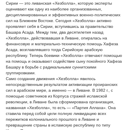
Сирии — это ливанская «Хезболла», которую эксперты
оценивают как одну из наиболее организованных,
дисциплинированных и эффективных военно-политических
сил на Ближнем Востоке. Сегодня «Хезболла» активно
проявляет себя в Сирии, вступившись за правительство
Башара Асада. Между тем, два десятилетия назад
«Хезболла», действовавшая в Ливане, опиралась на
финансовую и материально-техническую помощь Хафеза
Асада, возглавлявшего тогда Сирийскую арабскую
республику. Теперь боевики «Хезболла» отвечают помощью
на помощь и оказывают содействие сыну покойного Хафеза
Башару в борьбе с радикальными суннитскими
группировками.
Само создание движения «Хезболла» явилось
непосредственным результатом активизации проиранских
сил в арабском мире, а именно — в Ливане. В 1982 г., с
помощью советников из Корпуса стражей исламской
революции, в Ливане была сформирована организация,
названная «Хезболла», то есть — «Партия Аллаха». Она
ставила перед собой цели полную ликвидацию всех
пережитков колониального прошлого в Ливане и
превращение страны в исламскую республику по типу