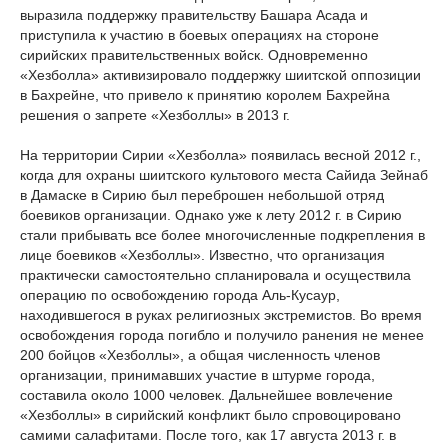
выразила поддержку правительству Башара Асада и
приступила к участию в боевых операциях на стороне
сирийских правительственных войск. Одновременно
«Хезболла» активизировало поддержку шиитской оппозиции
в Бахрейне, что привело к принятию королем Бахрейна
решения о запрете «Хезболлы» в 2013 г.
На территории Сирии «Хезболла» появилась весной 2012 г.,
когда для охраны шиитского культового места Сайида Зейнаб
в Дамаске в Сирию был переброшен небольшой отряд
боевиков организации. Однако уже к лету 2012 г. в Сирию
стали прибывать все более многочисленные подкрепления в
лице боевиков «Хезболлы». Известно, что организация
практически самостоятельно спланировала и осуществила
операцию по освобождению города Аль-Кусаур,
находившегося в руках религиозных экстремистов. Во время
освобождения города погибло и получило ранения не менее
200 бойцов «Хезболлы», а общая численность членов
организации, принимавших участие в штурме города,
составила около 1000 человек. Дальнейшее вовлечение
«Хезболлы» в сирийский конфликт было спровоцировано
самими салафитами. После того, как 17 августа 2013 г. в