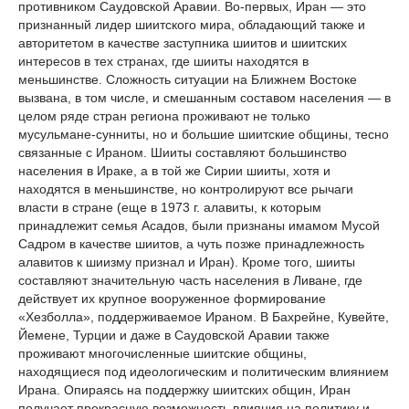
противником Саудовской Аравии. Во-первых, Иран — это
признанный лидер шиитского мира, обладающий также и
авторитетом в качестве заступника шиитов и шиитских
интересов в тех странах, где шииты находятся в
меньшинстве. Сложность ситуации на Ближнем Востоке
вызвана, в том числе, и смешанным составом населения — в
целом ряде стран региона проживают не только
мусульмане-сунниты, но и большие шиитские общины, тесно
связанные с Ираном. Шииты составляют большинство
населения в Ираке, а в той же Сирии шииты, хотя и
находятся в меньшинстве, но контролируют все рычаги
власти в стране (еще в 1973 г. алавиты, к которым
принадлежит семья Асадов, были признаны имамом Мусой
Садром в качестве шиитов, а чуть позже принадлежность
алавитов к шиизму признал и Иран). Кроме того, шииты
составляют значительную часть населения в Ливане, где
действует их крупное вооруженное формирование
«Хезболла», поддерживаемое Ираном. В Бахрейне, Кувейте,
Йемене, Турции и даже в Саудовской Аравии также
проживают многочисленные шиитские общины,
находящиеся под идеологическим и политическим влиянием
Ирана. Опираясь на поддержку шиитских общин, Иран
получает прекрасную возможность влияния на политику и