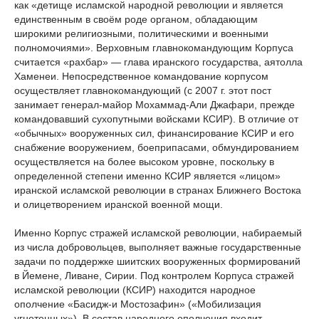
как «детище исламской народной революции и является
единственным в своём роде органом, обладающим
широкими религиозными, политическими и военными
полномочиями». Верховным главнокомандующим Корпуса
считается «рахбар» — глава иранского государства, аятолла
Хаменеи. Непосредственное командование корпусом
осуществляет главнокомандующий (с 2007 г. этот пост
занимает генерал-майор Мохаммад-Али Джафари, прежде
командовавший сухопутными войсками КСИР). В отличие от
«обычных» вооруженных сил, финансирование КСИР и его
снабжение вооружением, боеприпасами, обмундированием
осуществляется на более высоком уровне, поскольку в
определенной степени именно КСИР является «лицом»
иранской исламской революции в странах Ближнего Востока
и олицетворением иранской военной мощи.
Именно Корпус стражей исламской революции, набираемый
из числа добровольцев, выполняет важные государственные
задачи по поддержке шиитских вооруженных формирований
в Йемене, Ливане, Сирии. Под контролем Корпуса стражей
исламской революции (КСИР) находится народное
ополчение «Басидж-и Мостозафин» («Мобилизация
угнетенных»). В состав народного ополчения входит