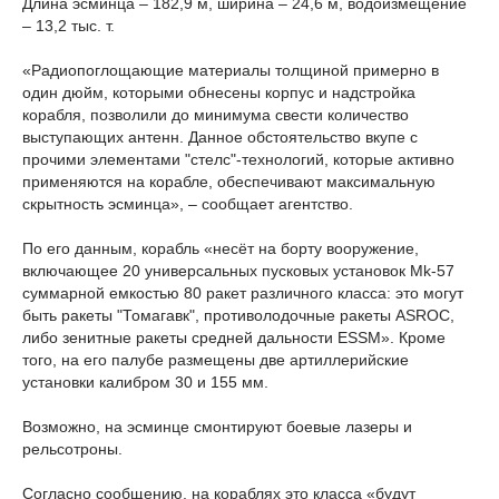
Длина эсминца – 182,9 м, ширина – 24,6 м, водоизмещение
– 13,2 тыс. т.
«Радиопоглощающие материалы толщиной примерно в
один дюйм, которыми обнесены корпус и надстройка
корабля, позволили до минимума свести количество
выступающих антенн. Данное обстоятельство вкупе с
прочими элементами "стелс"-технологий, которые активно
применяются на корабле, обеспечивают максимальную
скрытность эсминца», – сообщает агентство.
По его данным, корабль «несёт на борту вооружение,
включающее 20 универсальных пусковых установок Mk-57
суммарной емкостью 80 ракет различного класса: это могут
быть ракеты "Томагавк", противолодочные ракеты ASROC,
либо зенитные ракеты средней дальности ESSM». Кроме
того, на его палубе размещены две артиллерийские
установки калибром 30 и 155 мм.
Возможно, на эсминце смонтируют боевые лазеры и
рельсотроны.
Согласно сообщению, на кораблях это класса «будут