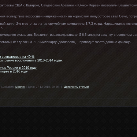
контракты США с Катаром, Саудовской Аравией и Южной Кореей позволили Вашингтону
ия вследствие возросшей напряжённости на корейском полуострове стал Сеул, потра
ений занял 2-е место, заплатив оружейным компаниям $ 7,3 млрд. Наращивание поте
к.
еожиданно оказалась Бразилия, израсходовавшая $ 6,5 млрд на закупку в основном с
легальных сделок на 71,8 миллиарда долларов», – приводит газета данные доклада.
 сократились на 40 %
ом рынке вооружений в 2010-2014 годах
лок России в 2010 году
порте в 2010 году
 | Добавил:
Морпех
| Дата: 27-12-2015, 20:36 | | |
Дополнить статью!