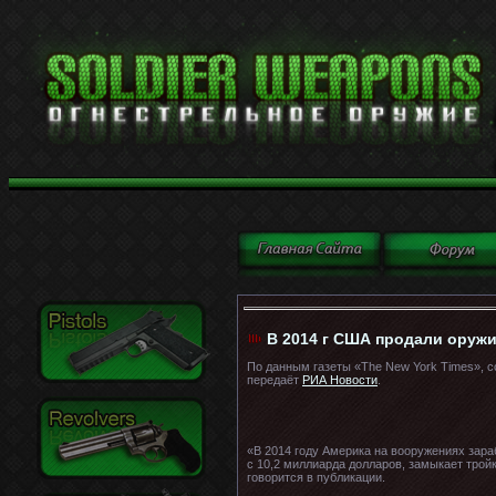
В 2014 г США продали оруж
По данным газеты «The New York Times», 
передаёт
РИА Новости
.
«В 2014 году Америка на вооружениях зара
с 10,2 миллиарда долларов, замыкает тройк
говорится в публикации.