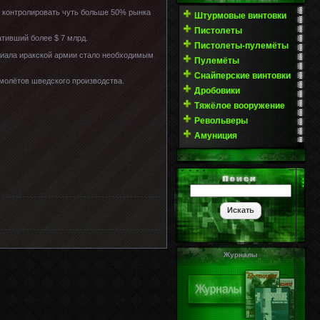
 контролировать чуть больше 50% рынка
Штурмовые винтовки
Пистолеты
тивший более $ 7 млрд.
Пистолеты-пулемёты
нциала иракской армии стало необходимым
Пулемёты
Снайперские винтовки
амолётов шведского производства.
Дробовики
Тяжёлое вооружение
Револьверы
Амуниция
Журналы