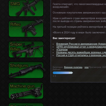
Газета отмечает, что «многомиллиардные 
вооружений».
Основным покупателем американского оруж
Ирак в рейтинге стран-импортёров вооруж
после вывода из страны американских войс
На третьей позиции рейтинга импортёров н
«Всего в 2014 году в мире было заключено 
Вас заинтересует
Вложения России в американские бумаги
SIPRI опубликовал отчет о международн
«Газпром
Названы десять важнейших военных сде
Россия и США отчитались о военном экс
Категория:
Военная политика
/
new
|Просмотров: 610
Рейтинг:
1
0