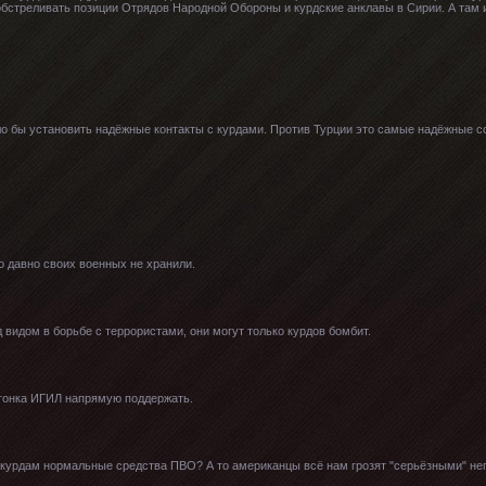
обстреливать позиции Отрядов Народной Обороны и курдские анклавы в Сирии. А там 
 бы установить надёжные контакты с курдами. Против Турции это самые надёжные со
но давно своих военных не хранили.
 видом в борьбе с террористами, они могут только курдов бомбит.
 тонка ИГИЛ напрямую поддержать.
м курдам нормальные средства ПВО? А то американцы всё нам грозят "серьёзными" неп