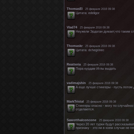
ThomasEl
25 февраля 2016 09:38
Цитата: edeligor
Vlad74
25 февраля 2016 09:38
Неужели Эрдоган думает,что таким 
Thomaskr
25 февраля 2016 09:38
Цитата: dchegrinec
Reatteria
25 февраля 2016 09:38
Пора курдам Иглы выдать
vadimajshin
25 февраля 2016 09:38
А еще лучше стингеры - пусть потом 
MarkTristal
25 февраля 2016 09:38
Стингеры опасно - могу по случайнос
отделаются.
Sawotthalconcone
25 февраля 2016 09:38
Через 20 лет турки будут рассказыва
признаку - это ни в коем случае не г