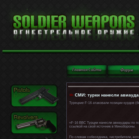
СМИ: турки нанесли авиауда
Турецкие F-16 атаковали позиции курдов (
«F-16 ВВС Турции нанесли авиаудары по по
ссылкой на свой источник в Минобороны.
По словам собеседника, «истребители, кот