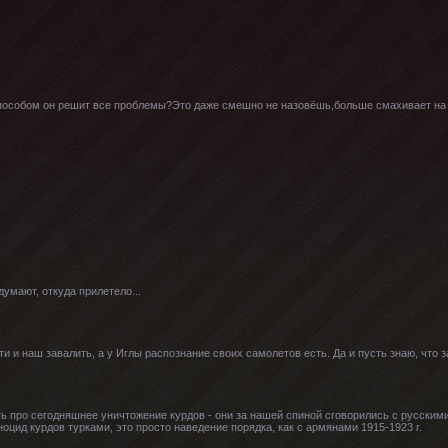
способом он решит все проблемы?Это даже смешно не назовёшь,больше смахивает на
думают, откуда прилетело...
ти и наш завалить, а у Иглы распознание своих самолетов есть. Да и пусть знаю, что
ть про сегодняшнее уничтожение курдов - они за нашей спиной сговорились с русским
еноцид курдов турками, это просто наведение порядка, как с армянами 1915-1923 г.