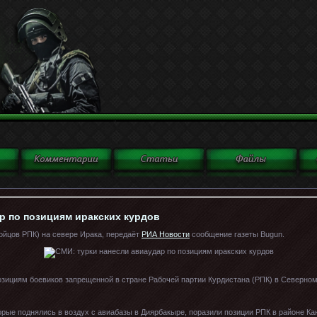
р по позициям иракских курдов
бойцов РПК) на севере Ирака, передаёт
РИА Новости
сообщение газеты Bugun.
зициям боевиков запрещенной в стране Рабочей партии Курдистана (РПК) в Северном 
орые поднялись в воздух с авиабазы в Диярбакыре, поразили позиции РПК в районе Ка