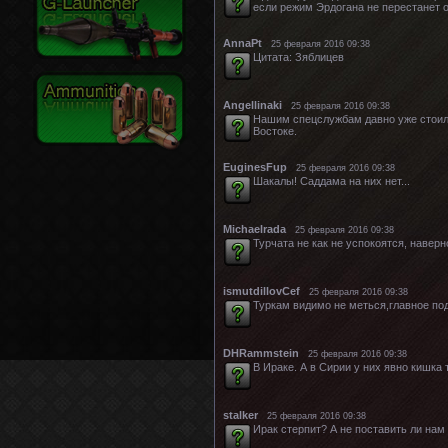
если режим Эрдогана не перестанет 
АnnaPt
25 февраля 2016 09:38
Цитата: Зяблицев
Angellinaki
25 февраля 2016 09:38
Нашим спецслужбам давно уже стоило
Востоке.
EuginesFup
25 февраля 2016 09:38
Шакалы! Саддама на них нет...
Michaelrada
25 февраля 2016 09:38
Турчата не как не успокоятся, навер
ismutdillovCef
25 февраля 2016 09:38
Туркам видимо не меться,главное под
DHRammstein
25 февраля 2016 09:38
В Ираке. А в Сирии у них явно кишка
stalker
25 февраля 2016 09:38
Ирак стерпит? А не поставить ли на