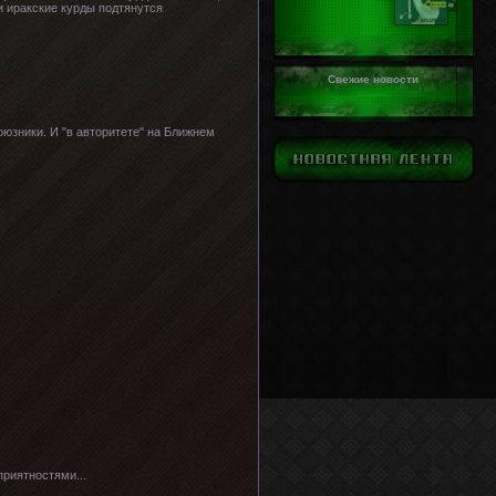
и иракские курды подтянутся
Свежие новости
юзники. И "в авторитете" на Ближнем
риятностями...