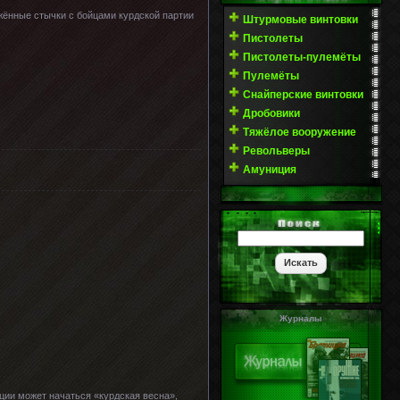
ужённые стычки с бойцами курдской партии
Штурмовые винтовки
Пистолеты
Пистолеты-пулемёты
Пулемёты
Снайперские винтовки
Дробовики
Тяжёлое вооружение
Револьверы
Амуниция
Журналы
рции может начаться «курдская весна»,