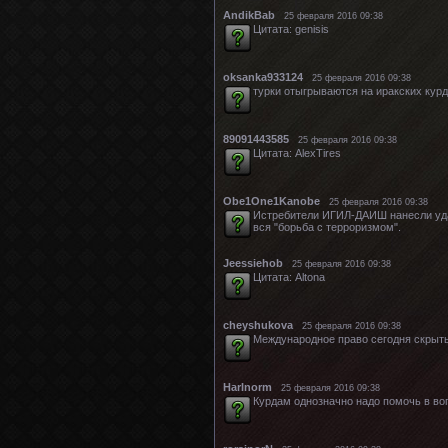
AndikBab
25 февраля 2016 09:38
Цитата: genisis
oksanka933124
25 февраля 2016 09:38
турки отыгрываются на иракских курд
89091443585
25 февраля 2016 09:38
Цитата: AlexTires
Obe1One1Kanobe
25 февраля 2016 09:38
Истребители ИГИЛ-ДАИШ нанесли удар
вся "борьба с терроризмом".
Jeessiehob
25 февраля 2016 09:38
Цитата: Altona
cheyshukova
25 февраля 2016 09:38
Международное право сегодня скрыт
HarInorm
25 февраля 2016 09:38
Курдам однозначно надо помочь в воп