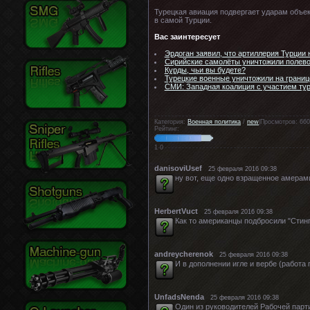
Турецкая авиация подвергает ударам объек
в самой Турции.
Вас заинтересует
Эрдоган заявил, что артиллерия Турции 
Сирийские самолёты уничтожили полево
Курды, чьи вы будете?
Турецкие военные уничтожили на границ
СМИ: Западная коалиция с участием тур
Категория:
Военная политика
/
new
|Просмотров: 660
Рейтинг:
1
0
danisoviUsef
25 февраля 2016 09:38
ну вот, еще одно взращенное амерами
HerbertVuct
25 февраля 2016 09:38
Как то американцы подбросили "Стинг
andreycherenok
25 февраля 2016 09:38
И в дополнении игле и вербе (работ
UnfadsNenda
25 февраля 2016 09:38
Один из руководителей Рабочей парти