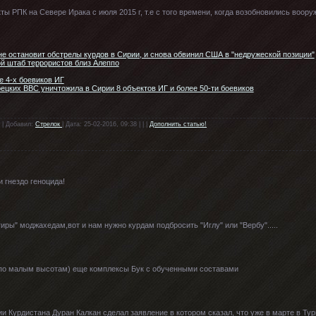
ты РПК на Севере Ирака с июля 2015 г, т.е с того времени, когда возобновились воор
не остановит обстрелы курдов в Сирии, и снова обвинил США в "недружеской позиции"
й штаб террористов близ Алеппо
е 4-х боевиков ИГ
ецких ВВС уничтожила в Сирии 8 объектов ИГ и более 50-ти боевиков
 | Добавил:
Стрелок
| Дата: 25-02-2016, 09:38 | | |
Дополнить статью!
 гнездо геноцида!
иры" моджахедам,вот и нам нужно курдам подбросить "Иглу" или "Вербу".....
а по малым высотам) еще комплексы Бук с обученными составами
и Курдистана Дуран Калкан сделал заявление в котором сказал, что уже в марте в Ту