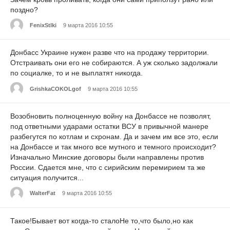
поздно?
FenixStlki
9 марта 2016 10:55
Донбасс Украине нужен разве что на продажу территории.
Отстраивать они его не собираются. А уж сколько задолжали
по социалке, то и не выплатят никогда.
GrishkaCOKOLgof
9 марта 2016 10:55
Возобновить полноценную войну на Донбассе не позволят,
под ответными ударами остатки ВСУ в привычной манере
разбегутся по котлам и схронам. Да и зачем им все это, если
на Донбассе и так много все мутного и темного происходит?
Изначально Минские договоры были направлены против
России. Сдается мне, что с сирийским перемирием та же
ситуация получится...
WalterFat
9 марта 2016 10:55
Такое!Бывает вот когда-то сталоНе то,что было,но как