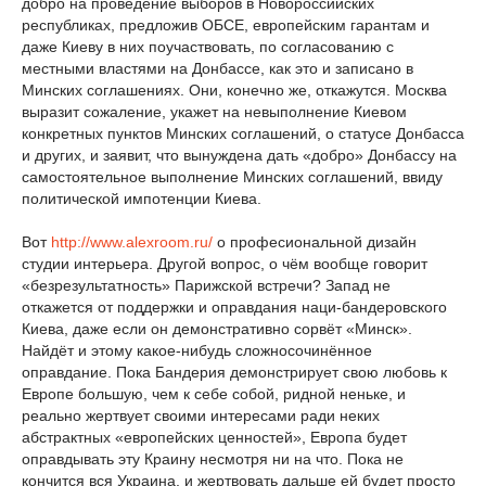
добро на проведение выборов в Новороссийских
республиках, предложив ОБСЕ, европейским гарантам и
даже Киеву в них поучаствовать, по согласованию с
местными властями на Донбассе, как это и записано в
Минских соглашениях. Они, конечно же, откажутся. Москва
выразит сожаление, укажет на невыполнение Киевом
конкретных пунктов Минских соглашений, о статусе Донбасса
и других, и заявит, что вынуждена дать «добро» Донбассу на
самостоятельное выполнение Минских соглашений, ввиду
политической импотенции Киева.
Вот
http://www.alexroom.ru/
о професиональной дизайн
студии интерьера. Другой вопрос, о чём вообще говорит
«безрезультатность» Парижской встречи? Запад не
откажется от поддержки и оправдания наци-бандеровского
Киева, даже если он демонстративно сорвёт «Минск».
Найдёт и этому какое-нибудь сложносочинённое
оправдание. Пока Бандерия демонстрирует свою любовь к
Европе большую, чем к себе собой, ридной неньке, и
реально жертвует своими интересами ради неких
абстрактных «европейских ценностей», Европа будет
оправдывать эту Краину несмотря ни на что. Пока не
кончится вся Украина, и жертвовать дальше ей будет просто