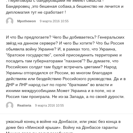
. Переговоры с бандеровцами не имеют смысла !
Бандеровец ,это бешеная собака,а бешенство не лечится и
дипломатия тут не сработает !
Mpothewon
9 марта 2016 10:55
И что Вы предлогаете? Чего Вы добиваетесь? Генеральских
звёзд на данном сервере? И чего Вы хотите? Что бы Россия
обьявила войну Украине? И, в рамках того, что Украина,
"братское государство", силой присоединить территорию и
посадить там губернаторами "паханов"? Вы думаете, что
Российских солдат там будут встречать цветами? Народ
Украины отгородился от России, во многом благодаря
действиям или бездействию Российского руководства. Да и в
ДНР и ЛНР народ сыт по горло "братками" во власти и
ихними междуусобицами.Может Украина и в попе, но и
Россия там проиграла. Не из-за Запада, а по своей дурости.
Reatteria
9 марта 2016 10:55
ужасный конец в войне на Донбассе, или ужас без конца в
доме без «Минской крыши». Войну на Донбассе гаранты