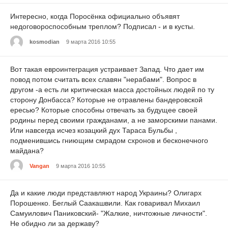
Интересно, когда Поросёнка официально объявят
недоговороспособным треплом? Подписал - и в кусты.
kosmodian
9 марта 2016 10:55
Вот такая евроинтеграция устраивает Запад. Что дает им
повод потом считать всех славян "нерабами". Вопрос в
другом -а есть ли критическая масса достойных людей по ту
сторону Донбасса? Которые не отравлены бандеровской
ересью? Которые способны отвечать за будущее своей
родины перед своими гражданами, а не заморскими панами.
Или навсегда исчез козацкий дух Тараса Бульбы ,
подменившись гниющим смрадом схронов и бесконечного
майдана?
Vangan
9 марта 2016 10:55
Да и какие люди представляют народ Украины? Олигарх
Порошенко. Беглый Саакашвили. Как говаривал Михаил
Самуилович Паниковский- "Жалкие, ничтожные личности".
Не обидно ли за державу?