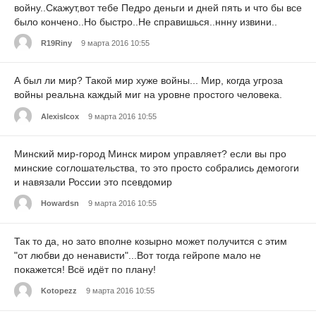
войну..Скажут,вот тебе Педро деньги и дней пять и что бы все
было кончено..Но быстро..Не справишься..ннну извини..
R19Riny
9 марта 2016 10:55
А был ли мир? Такой мир хуже войны... Мир, когда угроза
войны реальна каждый миг на уровне простого человека.
AlexisIcox
9 марта 2016 10:55
Минский мир-город Минск миром управляет? если вы про
минские соглошательства, то это просто собрались демогоги
и навязали России это псевдомир
Howardsn
9 марта 2016 10:55
Так то да, но зато вполне козырно может получится с этим
"от любви до ненависти"...Вот тогда гейропе мало не
покажется! Всё идёт по плану!
Kotopezz
9 марта 2016 10:55