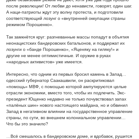
после революции! От любви до ненависти, говорят, один шаг.
А наци-патриоты ждут эту волну протеста, и подготовили
соответствующий лозунг о «внутренней оккупации страны
режимом Порошенко».
Так замкнётся круг: разгневанные массы попадут в объятия
неонацистских бандеровских батальонов, и поддержат их
лозунги о «банде Порошенко», «Яценяку на гиляку!» и
другие не менее оптимистичные. И оружие в руках
«народных активистов» уже имеется.
Интересно, что одним из первых бросил камень в Запад…
одесский губернатор Саакашвили, он раскритиковал
«помощь» МВФ, с помощью которой ампутируются целые
отрасли экономики, вместо того, чтобы их подлечить. Экс-
президент Ющенко недавно не только почувствовал запах
«палёных шин» нового настоящего майдана, но и обвинил
Запад в негативном влиянии на государственное управление
страны, по сути, во внешнем колониальном управлении…
Что бы это значило?
…Всё смешалось в бандеровском доме, и вдобавок, рушится