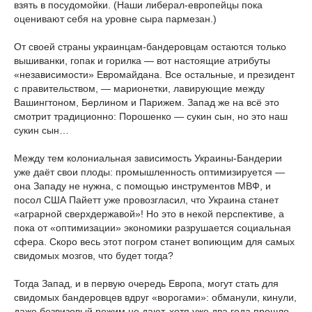
взять в посудомойки. (Наши либерал-европейцы пока
оценивают себя на уровне сыра пармезан.)
От своей страны украинцам-бандеровцам остаются только
вышиванки, гопак и горилка — вот настоящие атрибуты
«независимости» Евромайдана. Все остальные, и президент
с правительством, — марионетки, лавирующие между
Вашингтоном, Берлином и Парижем. Запад же на всё это
смотрит традиционно: Порошенко — сукин сын, но это наш
сукин сын…
Между тем колониальная зависимость Украины-Бандерии
уже даёт свои плоды: промышленность оптимизируется —
она Западу не нужна, с помощью инструментов МВФ, и
посол США Пайетт уже провозгласил, что Украина станет
«аграрной сверхдержавой»! Но это в некой перспективе, а
пока от «оптимизации» экономики разрушается социальная
сфера. Скоро весь этот погром станет вопиющим для самых
свидомых мозгов, что будет тогда?
Тогда Запад, и в первую очередь Европа, могут стать для
свидомых бандеровцев вдруг «ворогами»: обманули, кинули,
даже безвизовый режим не дают, хотя уже два года прошло