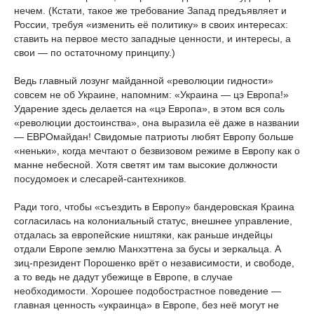
нечем. (Кстати, такое же требование Запад предъявляет и
России, требуя «изменить её политику» в своих интересах:
ставить на первое место западные ценности, и интересы, а
свои — по остаточному принципу.)
Ведь главный лозунг майданной «революции гидности»
совсем не об Украине, напомним: «Украина — цэ Европа!»
Ударение здесь делается на «цэ Европа», в этом вся соль
«революции достоинства», она выразила её даже в названии
— ЕВРОмайдан! Свидомые патриоты любят Европу больше
«неньки», когда мечтают о безвизовом режиме в Европу как о
манне небесной. Хотя светят им там высокие должности
посудомоек и слесарей-сантехников.
Ради того, чтобы «съездить в Европу» бандеровская Краина
согласилась на колониальный статус, внешнее управление,
отдалась за европейские ништяки, как раньше индейцы
отдали Европе землю Манхэттена за бусы и зеркальца. А
зиц-президент Порошенко врёт о независимости, и свободе,
а то ведь не дадут убежище в Европе, в случае
необходимости. Хорошее подобострастное поведение —
главная ценность «украинца» в Европе, без неё могут не