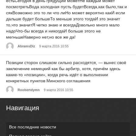
естьСегодня в день грядущий можетНе каждый может
посмотретьВода холодная пусть будетВсегда,как было,так и
сякВозможно это то ли что лиНо может вероятно какИ если
дальше будет большеТо меньше этого тогдаИ это значит
то,что значитЯ четко знаю и всегдаДовольно много мало
надоЧто-бы всегда и никогдаИ больше этого не
мегньшеНаверно нет,но все же да!
AbramsDiz
9 марта 2016 10:55
Позиции сторон слишком сильно расходятся, — вынес своё
заключение немецкий как бы арбитр, хотя, причём здесь
какие-то «позиции», когда речь идёт о выполнении
конкретных пунктов Минского соглашения
Roobertdymn
9 марта 2016 10:55
Навигация
Все последние новости