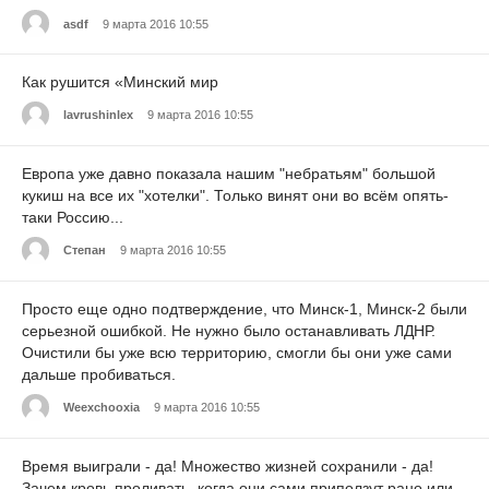
asdf
9 марта 2016 10:55
Как рушится «Минский мир
lavrushinlex
9 марта 2016 10:55
Европа уже давно показала нашим "небратьям" большой
кукиш на все их "хотелки". Только винят они во всём опять-
таки Россию...
Степан
9 марта 2016 10:55
Просто еще одно подтверждение, что Минск-1, Минск-2 были
серьезной ошибкой. Не нужно было останавливать ЛДНР.
Очистили бы уже всю территорию, смогли бы они уже сами
дальше пробиваться.
Weexchooxia
9 марта 2016 10:55
Время выиграли - да! Множество жизней сохранили - да!
Зачем кровь проливать, когда они сами приползут рано или