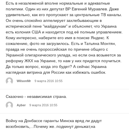
Есть в незалеженой вполне нормальные и адекватные
политики. Один из них депутат ВР Евгений Муравлев. Даже
удивительно, как его пропускают за центральные ТВ каналы.
Он очень спокойно аппелирует захлебывающим в
истерической пене "майдаунам" и объясняет, что Украина
есть колония США и находится под её полным управлением.
Кому интересно, наберите его имя в поиске Яндекс. К
сожалению, фото не загрузилось. Есть и Татьяна Монтян,
правда не очень пророссийская по причине общего с
Украиной олигархического уклада, но если она возьмется за
реформу ЖКХ на Украине, то нам у них придется поучиться.
Да только вопрос, когда это будет? А сейчас Украина
наглядная витрина для России как избежать ошибок.
WilsonMr
9 марта 2016 10:55
Сказочно - независимая страна.
Ayber
9 марта 2016 10:55
Войну на Донбассе гаранты Минска вряд ли дадут
возобновить,...Почему же..подкинут деньжат,на