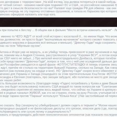
чно договорам с террористами . На мой взгляд, она должна потеряться в какой-нибудь
т четкий сигнал - неважно какой крик поднимет ЕС и США , но российское наказание б
это даст в смысле безопасности гос-ва? Наловят еще граждан РФ для обмена - как они
рвую очередь не эту парочку отставных грушников, а топаза из Харькова про которог
аинских офицеров наловить или еще кого.
 при попытке к бегству ... В общем как в фильме "Место встречи изменить нельзя" - Ле
именно то ЧЕГО ЖДУТ от всей этой истории с косоглазой б... по имени Надя. Что мож
атах должностях: он просто будет "молчаливым мучеником" которого сможет повесить
бедившего маразма и фашизма всё меньше и меньше). "Девочку-Гадю" надо сохранить 
у нас на теле "Мёртвым грузом".
о Антона и Игоря уже не вернуть, а их убийцу теперь превозносят в ранг мучеников и 
и, помним мы и Андрея Стенина, расстрелянного в упор "Хэроями ВСУ", а потом взорв
ках СБУ никто не забыл...) Про жителей многострадального Донбасса, которые погибли 
себя представляет "Девочка-Гадя", вопрос в том, что с ней уже осужденной дальше де
акал Русофобии умещается в одной фразе -#ОТПУСТИТЕГАДЮ! А теперь отринем эмоци
ждут, причём не столько на территории бывшей Украины, сколько на Западе. Как говор
вится (как положа руку на сердце и мне). НО "Девочку-Гадю" скорее всего обменяют
авченко для Украины и Запада (пошедшего за этим притягательным ХэшТегом -#ОТПУ
ксандра и Евгения (повторюсь, про эмоции забудьте, ибо политика не место для эмоци
оих наших ребят.
есть большая возможность (благодаря пиару «Гади») потребовать у Куева и даже Вашин
юсь она будет использована) повозить США мордой по таким вопросам как "Гуантанамо"
дя", ежедневно скрепляя её именем весь жидкий понос, что сейчас на Украине в крепкую
её в родные «аналы» ЖИВОЙ, как это ни странно, очень на руку России, учитывая её
ю" в виде тарана против "Параши" использует "Юлька-Коса" (Уже застолбившая ей пе
 сказать: Вор (зачеркнуть) убийца/фашист должен сидеть в тюрьме! и "Жизни наших 
Благородных рыцарей и не философские диспуты это грязное, опасное дело (где, пов
ть/праведность или сухую логику и рациональность?
ровать и предупреждать действия геополитических оппонентов (как показало последне