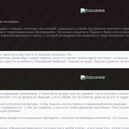
м погибших.
едии и, главное, политики, при которой, укрывшись в своём внутреннем «уютном» ми
ся территориальным образованием. Несколько взрывов в Париже и Брюсселе на фон
в маразматирующую старуху, у которой неожиданно объявившиеся «родственнички» вот-
, цинично и жестоко в отношении погибших. Но...
есяца, произойдут новые теракты, если это начнёт происходить системно - а никаки
па сдастся на милость "бородатым бабахам". Борьбы не будет. Европа сдриснет во вс
осуждающим заявлением. У меня было острое чувство дежавю. Так и хотелось спросит
 потому, что он далеко во Франции, а я в Сибири. Он не ответит, даже если кто-то задас
ьной политической фигуры, чтобы принять непопулярное и недемократичное решение!
й солидарности - у них нет лидеров, у них есть толпа одинаково мыслящих. Они созн
скую гребёнку.
ловека вводятся специальные препараты, серьёзно понижающие иммунитет. Это нужно,
напрочь убирающий иммунитет государства к любой угрозе - и всё ради того, чтобы созд