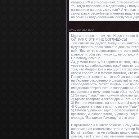
угодно в РФ и его обменяют. Это равнозна
то. Тогда правосеки и меджлисовцы получа
наговорили на срок уже у нас? И что нам 
заниматься республики и менять надо в пе
на обмены надо силовикам республик укр
Now we are free
Многие говорят о том, что Надю хорошо бы
ОЙ, КАК С ЭТИМ НЕ СОГЛАШУСЬ!
Тем самым вы дадите Куеву и Вашингтону 
будет просить свою "Долю" в деньгах/отк
всё! (Других-то мотиваторов в стране по
главное, чтобы этот кусок г... не остался 
По поводу обмена...
Да, у меня тоже зубы скрипят от того, чт
уровень коллаборационистской проституци
том, что Андрей жив и находится в застен
своею совестью и мозгом понятно, что из 
Прошу всех заметить, что сейчас весь н
на Украине откровенного фашизма) от нас 
справедливость. Может многим и не понра
имиджевая потребность в возвращении С
выгодность в получении нами обратно Але
1) За одну "Гадю" мы получим обратно дв
2) Кроме возврата Александра и Евгения 
3) Есть возможность на весь мир (И наде
4) Содержать у нас это г... по имени "Га
5) Обмен "Девочки-Гади" с возвращением 
времена", и, скорее всего, "Девочку-Гад
очередь "Вальцман-Гаманцу" и это факт.
В противовес к вышеперечисленному можно
современная геополитика это не турнир 
Встаёт выбор, что же выбрать правильнос
Думаю, что Путин, с его умением анализи