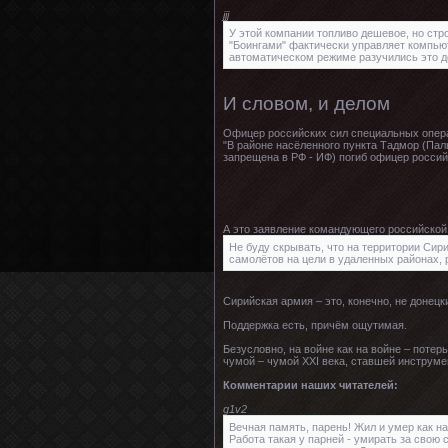
jjj
У этой компании топливо дешевое, но стр
"Боингами" фактически управляет компьют
автоматическом режиме разучились это де
И словом, и делом
Офицер российских сил специальных опера
"В районе насёленного пункта Тадмор (Пал
запрещена в РФ - ИФ) погиб офицер россий
А это заявление командующего российской
Не буду скрывать, что на территории Си
самолётов на цели в удаленных районах,
Сирийская армия – это, конечно, не донецк
Поддержка есть, причём ощутимая.
Безусловно, на войне как на войне – потер
чумой – чумой XXI века, ставшей инструме
Комментарии наших читателей:
g1v2
Вечная память, парень! Жил и умер как на
Работа такая у парней - умирать за свою 