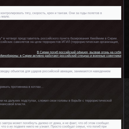
нтролировать тягу, скорость, крен и тангаж. Они за годы полетов в
ь мало.
" в четверг представитель российского пункта базирования Хмеймим в Сирии.
ссийских самолетов на цели террористов ИГИЛ (террористическая организация,
В Сирии погиб российский офицер, вызвав огонь на себя
Минобороны: в Сирии активно работают российский спецназ и военные советники
зведку объектов для ударов российской авиации, занимаются наведением
ивать противника в котлах...
ии на дальних подступах, сложил свои головы в борьбе с террористической
инансовой власти.
о завтра может погибнуть далеко от дома, и не факт, что об этом сообщат.
 что о их подвиге никто не узнает. Просто сообщат семье, что погиб при