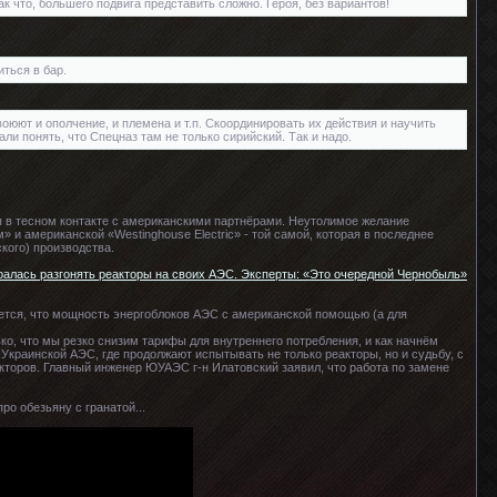
ак что, большего подвига представить сложно. Героя, без вариантов!
иться в бар.
оюют и ополчение, и племена и т.п. Скоординировать их действия и научить
и понять, что Спецназ там не только сирийский. Так и надо.
я в тесном контакте с американскими партнёрами. Неутолимое желание
 американской «Westinghouse Electric» - той самой, которая в последнее
кого) производства.
алась разгонять реакторы на своих АЭС. Эксперты: «Это очередной Чернобыль»
тся, что мощность энергоблоков АЭС с американской помощью (а для
ько, что мы резко снизим тарифы для внутреннего потребления, и как начнём
Украинской АЭС, где продолжают испытывать не только реакторы, но и судьбу, с
торов. Главный инженер ЮУАЭС г-н Илатовский заявил, что работа по замене
ро обезьяну с гранатой...