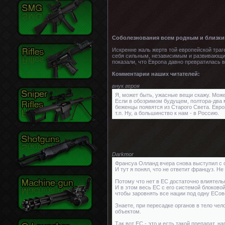
Соболезнования всем родным и близки
Искренне жаль жертв той европейской траг
себя сильным, независимым и развивающим
показали, что Европа давно превратилась 
Комментарии наших читателей:
внук героя
Я, может быть, ужасные вещи скажу. Может
Если в обозримом будущем, полтора-два м
беженцы появятся из Старого Света. Евро
т.п. Ну, а большинство к нам - в Россию.
Darkmor
Франсуа Олланд вчера снова выступил с 
И тут я понял, что не ответит француз. Не
Потому что нет в ЕС достаточно влиятел
И в этом весь ЕС с его системой блоково
чтобы заровнять все нации под одну ЕСов
Знаете, при пересадке органов в тело че
объектом.
Так вот ЕС - это и есть такой препарат, 