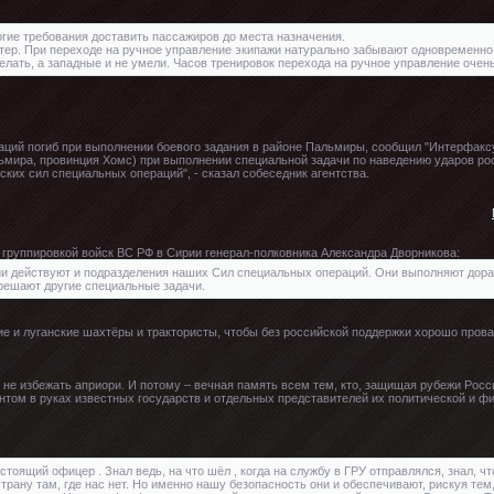
огие требования доставить пассажиров до места назначения.
ер. При переходе на ручное управление экипажи натурально забывают одновременно ко
лать, а западные и не умели. Часов тренировок перехода на ручное управление очен
ций погиб при выполнении боевого задания в районе Пальмиры, сообщил "Интерфаксу
ьмира, провинция Хомс) при выполнении специальной задачи по наведению ударов ро
ских сил специальных операций", - сказал собеседник агентства.
 группировкой войск ВС РФ в Сирии генерал-полковника Александра Дворникова:
рии действуют и подразделения наших Сил специальных операций. Они выполняют дора
 решают другие специальные задачи.
ие и луганские шахтёры и трактористы, чтобы без российской поддержки хорошо провар
ь не избежать априори. И потому – вечная память всем тем, кто, защищая рубежи Росс
нтом в руках известных государств и отдельных представителей их политической и ф
стоящий офицер . Знал ведь, на что шёл , когда на службу в ГРУ отправлялся, знал, чт
страну там, где нас нет. Но именно нашу безопасность они и обеспечивают, рискуя тем,