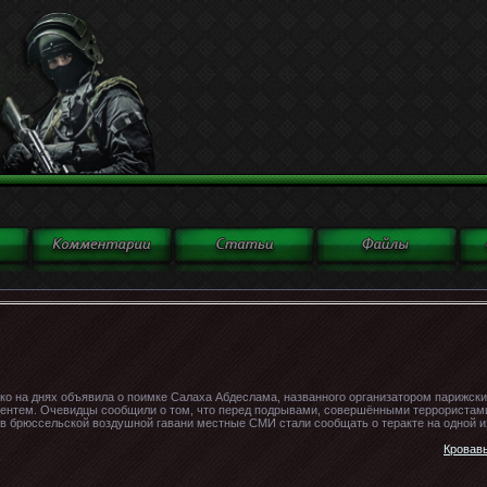
ько на днях объявила о поимке Салаха Абдеслама, названного организатором парижски
ентем. Очевидцы сообщили о том, что перед подрывами, совершёнными террористами
в брюссельской воздушной гавани местные СМИ стали сообщать о теракте на одной и
Кровавы