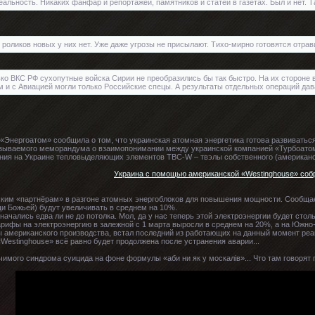
еальность. Никаких фанфар и репортажей, памятников и статей в газетах. Был и нет. Т
 роликов новых у них нет. Уже даже угрозы не присылают. Тихо-мирно готовятся отрав
ько ВКС РФ сухопутные войска Сирии не преобразились бы так быстро. На их стороне в
 и с Авиацией могли только Российские спецы. А результаты отдельных операций давал
«Энергоатом» сообщила о том, что украинская атомная энергетика готова развиватьс
зываемого меморандума о взаимопонимании между украинской компанией «Турбоатом» и
ния на Украине тепловыделяющих элементов ТВС-W – твэлы собственного (американс
Украина с помощью американской «Westinghouse» собр
ким «партнёрам» в разгоне атомных энергоблоков для повышения мощности. Сообщае
 Божьей) будут увеличивать в среднем на 10%.
начались едва ли не до потолка. Мол, да у нас теперь этой электроэнергии будет стол
тарифы на электроэнергию в залежной с 1 марта выросли в среднем на 20%, а на Южно-
 американского производства, встал последний из работающих на данный момент реак
Westinghouse» всё равно будет продолжена после устранения аварии...
чимого синдрома суицида на фоне формулы «аби ни як у москалiв»... Что там говорят п