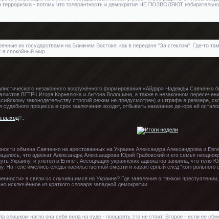
ью терроризма - потому что толерантность и демократия НЕ ПОЗВОЛЯЮТ избирательн
нные их государствами на Ближнем Востоке, как в передаче "За стеклом". Где-то там, д
 в спокойный мир...
алистического незаконного вооружённого формирования «Айдар» Надежды Савченко бы
алистов ВГТРК Игоря Корнелюка и Антона Волошина, а также в незаконном пересечении
сийскому законодательству строгий режим не предусмотрен) и штрафа в размере, скор
судебного процесса в срок заключения входит, отбывать наказание де-юре ей осталось
а выход
?..
ности обмена Савченко на арестованных на Украине Александра Александрова и Евге
щалось, что адвокат Александра Александрова Юрий Грабовский и его семья неоднокра
уть Украину, и улетел в Египет. Ассоциация украинских адвокатов заявила, что тело
ну. На теле имелись следы насильственной смерти и характерный след "контрольного 
боченности» в связи со случившимся на Украине? Где заявления о тяжком преступлении
вно исключённое из краткого словаря западной демократии.
ла слишком нагло она себя вела на суде - поощрять это не стоит. Второе - если ее обм