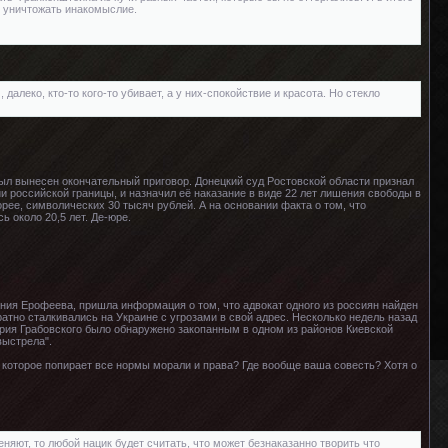
о уничтожать инакомыслие.
алеко, кто-то кого-то убивает, а у них-спокойствие и красота. Но стекло
л вынесен окончательный приговор. Донецкий суд Ростовской области признал
 российской границы, и назначил её наказание в виде 22 лет лишения свободы в
ее, символических 30 тысяч рублей. А на основании факта о том, что
 около 20,5 лет. Де-юре.
ния Ерофеева, пришла информация о том, что адвокат одного из россиян найден
тно сталкивались на Украине с угрозами в свой адрес. Несколько недель назад
 Юрия Грабовского было обнаружено закопанным в одном из районов Киевской
выстрела".
, которое попирает все нормы морали и права? Где вообще ваша совесть? Хотя о
еняют, то любой нацик будет считать, что может безнаказанно творить что