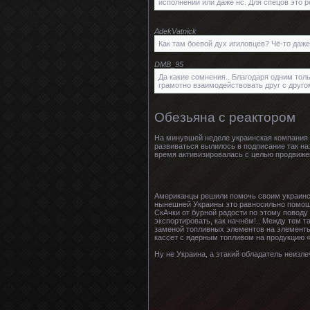
исполнении или даже нс. Для спецов это р
AdekVatnick
Как там боевой дух игиловцев? Чё-то даже
DMB_95
Да какие сомнения.. Благодаря одним тол
грамотно взаимодействовать друг с другом
Обезьяна с реактором
На минувшей неделе украинская компания 
развиваться вылилось в подписание так на
время активизировалась с целью продвиже
Американцы решили помочь своим украинс
нынешней Украины это равносильно помощи
СкАчки от бурной радости по этому поводу 
экспортировать, как начнём!.. Между тем 
заменой топливных элементов на элементы
кассет с ядерным топливом на продукцию «
Ну не Украина, а этакий обладатель неизле