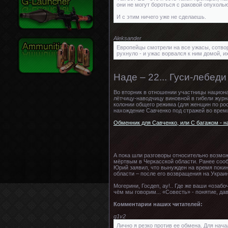
они не могут бороться с раковой опухол
И с этим ничего уже не сделаешь.
Aleksander
Европейцы смотрели на все ужасы, сотворе
рухнуло - и ужас ворвался к ним домой, их
Наде – 22... Гуси-лебеди
Во вторник в отношении участницы национ
лётчицу-наводчицу виновной в гибели журн
колонии общего режима (для женщин по рос
нахождение Савченко под стражей во время 
Обменник для Савченко, или С багажом - н
А пока шли разговоры относительно возмож
мёртвым в Черкасской области. Ранее сооб
Юрий заявил, что вынужден на время покин
области – после его возвращения на Украи
Могерини, Госдеп, ау!.. Где же ваши «оза
чём мы говорим... «Совесть» - понятие, да
Комментарии наших читателей:
g1v2
Лично я резко против ее обмена. Для нача