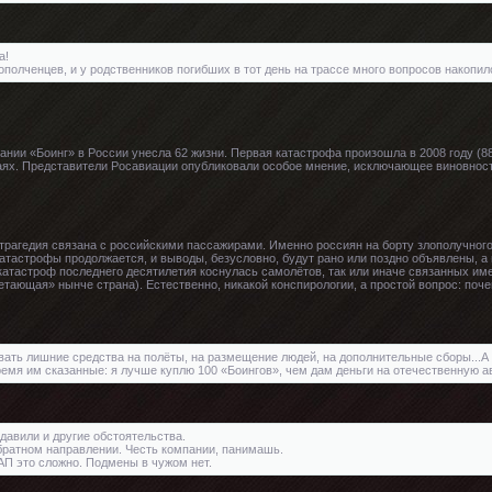
а!
 ополченцев, и у родственников погибших в тот день на трассе много вопросов накопило
нии «Боинг» в России унесла 62 жизни. Первая катастрофа произошла в 2008 году (88 
аях. Представители Росавиации опубликовали особое мнение, исключающее виновност
 трагедия связана с российскими пассажирами. Именно россиян на борту злополучног
тастрофы продолжается, и выводы, безусловно, будут рано или поздно объявлены, а
катастроф последнего десятилетия коснулась самолётов, так или иначе связанных имен
етающая» нынче страна). Естественно, никакой конспирологии, а простой вопрос: поч
вать лишние средства на полёты, на размещение людей, на дополнительные сборы...А 
ремя им сказанные: я лучше куплю 100 «Боингов», чем дам деньги на отечественную ав
давили и другие обстоятельства.
братном направлении. Честь компании, панимашь.
АП это сложно. Подмены в чужом нет.