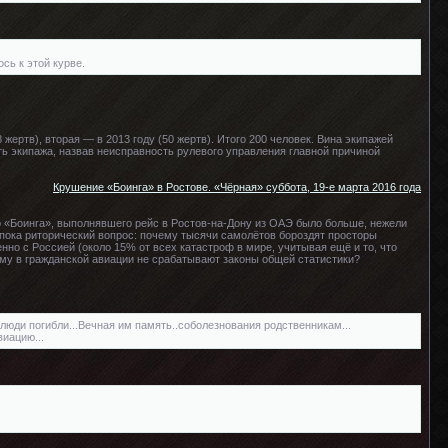
сь к этой курве.
жертв), вторая — в 2013 году (50 жертв). Итого 200 человек. Вина экипажей
ь экипажа, назвав неисправность рулевого управления главной причиной
Крушение «Боинга» в Ростове. «Чёрная» суббота, 19-е марта 2016 года
о «Боинга», выполнявшего рейс в Ростов-на-Дону из ОАЭ было больше, нежели
 пока риторический вопрос: почему тысячи самолётов бороздят просторы
но с Россией (около 15% от всех катастроф в мире, учитывая ещё и то, что
ему в гражданской авиации не срабатывают законы общей статистики?
люди погибли...Вечная им память..соболезнования родственникам...
иацию...