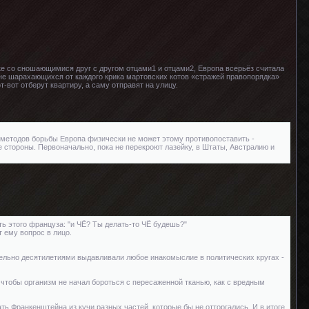
рке со сношающимися друг с другом отцами1 и отцами2, Европа всерьёз считала
е шарахающихся от каждого крика мартовских котов «стражей правопорядка»
вот отберут квартиру, а саму отправят на улицу.
х методов борьбы Европа физически не может этому противопоставить -
е стороны. Первоначально, пока не перекроют лазейку, в Штаты, Австралию и
ь этого француза: "и ЧЁ? Ты делать-то ЧЁ будешь?"
т ему вопрос в лицо.
ательно десятилетиями выдавливали любое инакомыслие в политических кругах -
 чтобы организм не начал бороться с пересаженной тканью, как с вредным
ать Франкенштейна из кучи разных частей, которые бы не отторгались. И в итоге