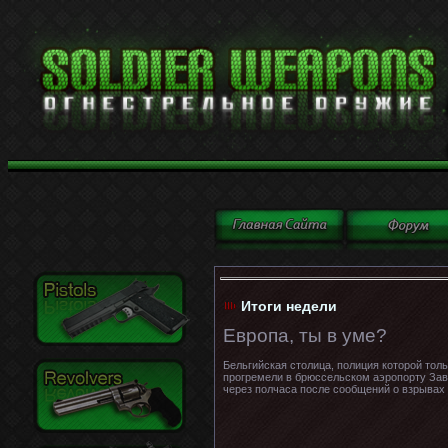
Итоги недели
Европа, ты в уме?
Бельгийская столица, полиция которой тол
прогремели в брюссельском аэропорту Зав
через полчаса после сообщений о взрывах 