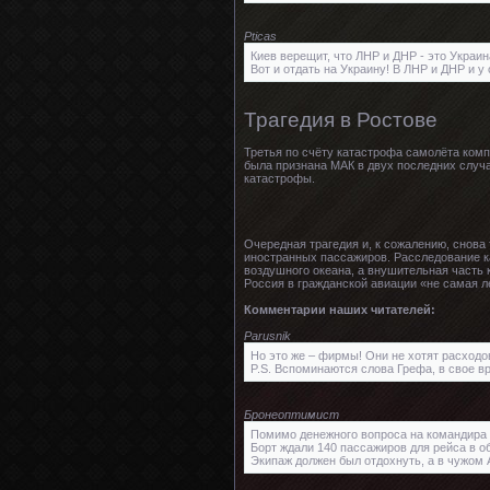
Pticas
Киев верещит, что ЛНР и ДНР - это Украин
Вот и отдать на Украину! В ЛНР и ДНР и у
Трагедия в Ростове
Третья по счёту катастрофа самолёта компа
была признана МАК в двух последних случ
катастрофы.
Очередная трагедия и, к сожалению, снова
иностранных пассажиров. Расследование ка
воздушного океана, а внушительная часть 
Россия в гражданской авиации «не самая л
Комментарии наших читателей:
Parusnik
Но это же – фирмы! Они не хотят расходо
P.S. Вспоминаются слова Грефа, в свое в
Бронеоптимист
Помимо денежного вопроса на командира 
Борт ждали 140 пассажиров для рейса в о
Экипаж должен был отдохнуть, а в чужом 