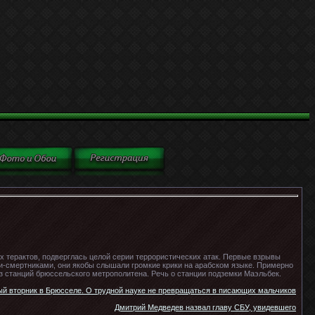
х терактов, подверглась целой серии террористических атак. Первые взрывы
-смертниками, они якобы слышали громкие крики на арабском языке. Примерно
з станций брюссельского метрополитена. Речь о станции подземки Маэльбек.
й вторник в Брюсселе. О трудной науке не превращаться в писающих мальчиков
Дмитрий Медведев назвал главу СБУ, увидевшего