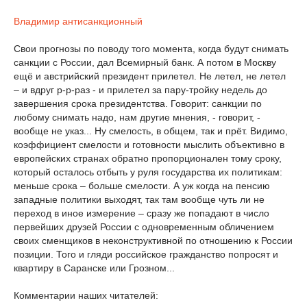
Владимир антисанкционный
Свои прогнозы по поводу того момента, когда будут снимать
санкции с России, дал Всемирный банк. А потом в Москву
ещё и австрийский президент прилетел. Не летел, не летел
– и вдруг р-р-раз - и прилетел за пару-тройку недель до
завершения срока президентства. Говорит: санкции по
любому снимать надо, нам другие мнения, - говорит, -
вообще не указ... Ну смелость, в общем, так и прёт. Видимо,
коэффициент смелости и готовности мыслить объективно в
европейских странах обратно пропорционален тому сроку,
который осталось отбыть у руля государства их политикам:
меньше срока – больше смелости. А уж когда на пенсию
западные политики выходят, так там вообще чуть ли не
переход в иное измерение – сразу же попадают в число
первейших друзей России с одновременным обличением
своих сменщиков в неконструктивной по отношению к России
позиции. Того и гляди российское гражданство попросят и
квартиру в Саранске или Грозном...
Комментарии наших читателей: