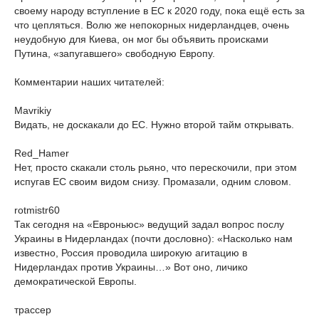
своему народу вступление в ЕС к 2020 году, пока ещё есть за
что цепляться. Волю же непокорных нидерландцев, очень
неудобную для Киева, он мог бы объявить происками
Путина, «запугавшего» свободную Европу.
Комментарии наших читателей:
Mavrikiy
Видать, не доскакали до ЕС. Нужно второй тайм открывать.
Red_Hamer
Нет, просто скакали столь рьяно, что перескочили, при этом
испугав ЕС своим видом снизу. Промазали, одним словом.
rotmistr60
Так сегодня на «Евроньюс» ведущий задал вопрос послу
Украины в Нидерландах (почти дословно): «Насколько нам
известно, Россия проводила широкую агитацию в
Нидерландах против Украины…» Вот оно, личико
демократической Европы.
трассер