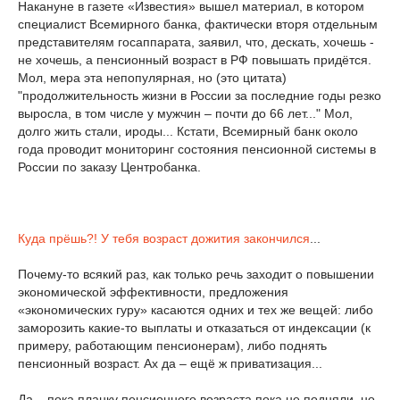
Накануне в газете «Известия» вышел материал, в котором
специалист Всемирного банка, фактически вторя отдельным
представителям госаппарата, заявил, что, дескать, хочешь -
не хочешь, а пенсионный возраст в РФ повышать придётся.
Мол, мера эта непопулярная, но (это цитата)
"продолжительность жизни в России за последние годы резко
выросла, в том числе у мужчин – почти до 66 лет..." Мол,
долго жить стали, ироды... Кстати, Всемирный банк около
года проводит мониторинг состояния пенсионной системы в
России по заказу Центробанка.
Куда прёшь?! У тебя возраст дожития закончился
...
Почему-то всякий раз, как только речь заходит о повышении
экономической эффективности, предложения
«экономических гуру» касаются одних и тех же вещей: либо
заморозить какие-то выплаты и отказаться от индексации (к
примеру, работающим пенсионерам), либо поднять
пенсионный возраст. Ах да – ещё ж приватизация...
Да – пока планку пенсионного возраста пока не подняли, но