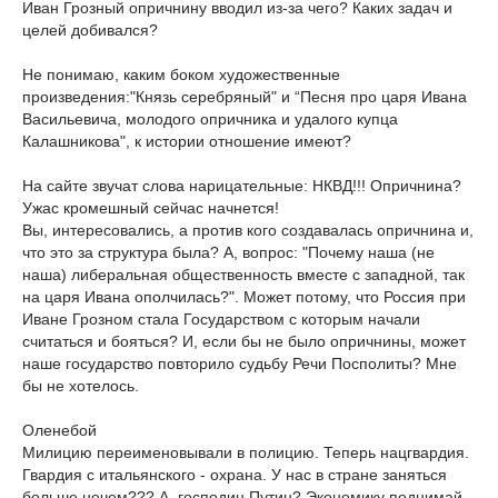
Иван Грозный опричнину вводил из-за чего? Каких задач и
целей добивался?
Не понимаю, каким боком художественные
произведения:"Князь серебряный" и “Песня про царя Ивана
Васильевича, молодого опричника и удалого купца
Калашникова", к истории отношение имеют?
На сайте звучат слова нарицательные: НКВД!!! Опричнина?
Ужас кромешный сейчас начнется!
Вы, интересовались, а против кого создавалась опричнина и,
что это за структура была? А, вопрос: "Почему наша (не
наша) либеральная общественность вместе с западной, так
на царя Ивана ополчилась?". Может потому, что Россия при
Иване Грозном стала Государством с которым начали
считаться и бояться? И, если бы не было опричнины, может
наше государство повторило судьбу Речи Посполиты? Мне
бы не хотелось.
Оленебой
Милицию переименовывали в полицию. Теперь нацгвардия.
Гвардия с итальянского - охрана. У нас в стране заняться
больше нечем??? А, господин Путин? Экономику поднимай,