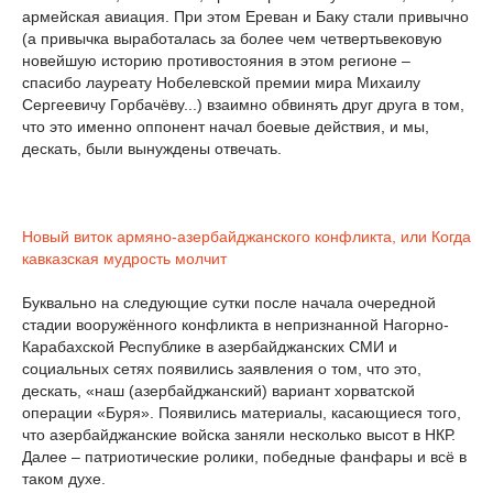
армейская авиация. При этом Ереван и Баку стали привычно
(а привычка выработалась за более чем четвертьвековую
новейшую историю противостояния в этом регионе –
спасибо лауреату Нобелевской премии мира Михаилу
Сергеевичу Горбачёву...) взаимно обвинять друг друга в том,
что это именно оппонент начал боевые действия, и мы,
дескать, были вынуждены отвечать.
Новый виток армяно-азербайджанского конфликта, или Когда
кавказская мудрость молчит
Буквально на следующие сутки после начала очередной
стадии вооружённого конфликта в непризнанной Нагорно-
Карабахской Республике в азербайджанских СМИ и
социальных сетях появились заявления о том, что это,
дескать, «наш (азербайджанский) вариант хорватской
операции «Буря». Появились материалы, касающиеся того,
что азербайджанские войска заняли несколько высот в НКР.
Далее – патриотические ролики, победные фанфары и всё в
таком духе.