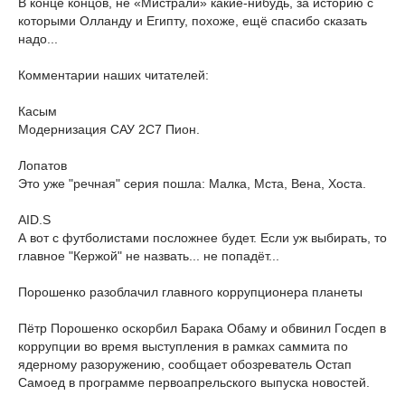
В конце концов, не «Мистрали» какие-нибудь, за историю с
которыми Олланду и Египту, похоже, ещё спасибо сказать
надо...
Комментарии наших читателей:
Касым
Модернизация САУ 2С7 Пион.
Лопатов
Это уже "речная" серия пошла: Малка, Мста, Вена, Хоста.
AID.S
А вот с футболистами посложнее будет. Если уж выбирать, то
главное "Кержой" не назвать... не попадёт...
Порошенко разоблачил главного коррупционера планеты
Пётр Порошенко оскорбил Барака Обаму и обвинил Госдеп в
коррупции во время выступления в рамках саммита по
ядерному разоружению, сообщает обозреватель Остап
Самоед в программе первоапрельского выпуска новостей.