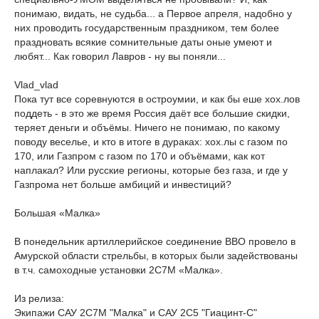
понимаю, видать, не судьба... а Первое апреля, надобно у
них проводить государственным праздником, тем более
праздновать всякие сомнительные даты оные умеют и
любят... Как говорил Лавров - ну вы поняли...
Vlad_vlad
Пока тут все соревнуются в остроумии, и как бы еше хох.лов
поддеть - в это же время Россия даёт все большие скидки,
теряет деньги и объёмы. Ничего не понимаю, по какому
поводу веселье, и кто в итоге в дураках: хох.лы с газом по
170, или Газпром с газом по 170 и объёмами, как кот
наплакал? Или русские регионы, которые без газа, и где у
Газпрома нет больше амбиций и инвестиций?
Большая «Малка»
В понедельник артиллерийское соединение ВВО провело в
Амурской области стрельбы, в которых были задействованы
в т.ч. самоходные установки 2С7М «Малка».
Из релиза:
Экипажи САУ 2С7М "Малка" и САУ 2С5 "Гиацинт-С"