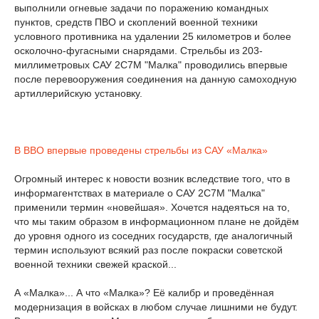
выполнили огневые задачи по поражению командных
пунктов, средств ПВО и скоплений военной техники
условного противника на удалении 25 километров и более
осколочно-фугасными снарядами. Стрельбы из 203-
миллиметровых САУ 2С7М "Малка" проводились впервые
после перевооружения соединения на данную самоходную
артиллерийскую установку.
В ВВО впервые проведены стрельбы из САУ «Малка»
Огромный интерес к новости возник вследствие того, что в
информагентствах в материале о САУ 2С7М "Малка"
применили термин «новейшая». Хочется надеяться на то,
что мы таким образом в информационном плане не дойдём
до уровня одного из соседних государств, где аналогичный
термин используют всякий раз после покраски советской
военной техники свежей краской...
А «Малка»... А что «Малка»? Её калибр и проведённая
модернизация в войсках в любом случае лишними не будут.