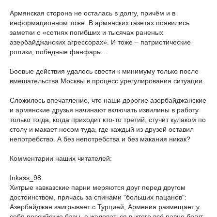
Армянская сторона не осталась в долгу, причём и в
информационном тоже. В армянских газетах появились
заметки о «сотнях погибших и тысячах раненых
азербайджанских агрессорах». И тоже – патриотические
ролики, победные фанфары...
Боевые действия удалось свести к минимуму только после
вмешательства Москвы в процесс урегулирования ситуации.
Сложилось впечатление, что наши дорогие азербайджанские
и армянские друзья начинают включать извилины в работу
только тогда, когда приходит кто-то третий, стучит кулаком по
столу и макает носом туда, где каждый из друзей оставил
непотребство. А без непотребства и без макания никак?
Комментарии наших читателей:
Inkass_98
Хитрые кавказские парни меряются друг перед другом
достоинством, прячась за спинами "больших пацанов":
Азербайджан заигрывает с Турцией, Армения размещает у
себя российские базы, а жаловаться в итоге всё равно бегут