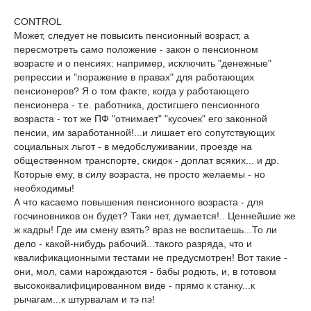
CONTROL
Может, следует не повысить пенсионный возраст, а
пересмотреть само положение - закон о пенсионном
возрасте и о пенсиях: например, исключить "денежные"
репрессии и "поражение в правах" для работающих
пенсионеров? Я о том факте, когда у работающего
пенсионера - т.е. работника, достигшего пенсионного
возраста - тот же ПФ "отнимает" "кусочек" его законной
пенсии, им заработанной!...и лишает его сопутствующих
социальных льгот - в медобслуживании, проезде на
общественном транспорте, скидок - доплат всяких... и др.
Которые ему, в силу возраста, не просто желаемы - но
необходимы!
А что касаемо повышения пенсионного возраста - для
госчиновников он будет? Таки нет, думается!.. Ценнейшие же
ж кадры! Где им смену взять? враз не воспитаешь...То ли
дело - какой-нибудь рабочий...такого разряда, что и
квалификационными тестами не предусмотрен! Вот такие -
они, мол, сами нарождаются - бабы родють, и, в готовом
высококвалифицированном виде - прямо к станку...к
рычагам...к штурвалам и тэ пэ!