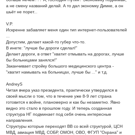
а не смену названий делай. А то дал экономку Димке, а он
шьёт не порет...
V.P.
Искренне забавляет меня один тип интернет-пользователей
...
Допустим, делает какой-то губер что-то.
В инете: "лучше бы дороги сделал!"
Делает дороги, в ответ "хватит отмывать на дорогах, лучше
бы больницами занялся!"
Заканчивает стройку большого медицинского центра -
"хватит намывать на больницах, лучше бы ..." и т.д.
AndreyS
Читая вчера указ президента, практически утвердился в
своей мысли о том, что в течение уже 8-9 лет страна
готовится к войне, планомерно и как бы незаметно. Явно
видно это стало в прошлом году. И теперь созданная
структура НГ подминает под себя очень интересные
направления.
Структуры которые переходят ВВ со всей структурой, ЦСН
МВД, авиация МВД, СОБР, ОМОН, ОВО, ФГУП "Охрана" и