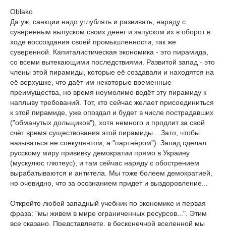
Oblako
Да уж, санкции надо углублять и развивать, наряду с
суверенным выпуском своих денег и запуском их в оборот в
ходе воссоздания своей промышленности, так же
суверенной. Капиталистическая экономика - это пирамида,
со всеми вытекающими последствиями. Развитой запад - это
члены этой пирамиды, которые её создавали и находятся на
её верхушке, что даёт им некоторые временные
преимущества, но время неумолимо ведёт эту пирамиду к
наплыву требований. Тот, кто сейчас желает присоединиться
к этой пирамиде, уже опоздал и будет в числе пострадавших
("обманутых дольщиков"), хотя немного и продлит за свой
счёт время существования этой пирамиды... Зато, чтобы
называться не спекулянтом, а "партнёром"). Запад сделал
русскому миру прививку демократии прямо в Украину
(мускулюс глютеус), и там сейчас наряду с обострением
вырабатываются и антитела. Мы тоже болеем демократией,
но очевидно, что за осознанием придет и выздоровление...
Откройте любой западный учебник по экономике и первая
фраза: "мы живем в мире ограниченных ресурсов...". Этим
все сказано. Представляете, в бесконечной вселенной мы