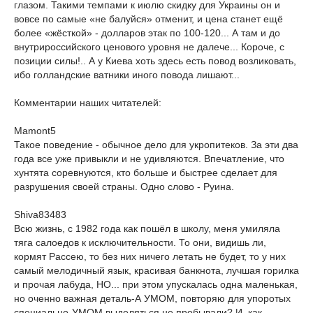
глазом. Такими темпами к июлю скидку для Украины он и
вовсе по самые «не балуйся» отменит, и цена станет ещё
более «жёсткой» - долларов этак по 100-120... А там и до
внутрироссийского ценового уровня не далече... Короче, с
позиции силы!.. А у Киева хоть здесь есть повод возликовать,
ибо голландские ватники иного повода лишают...
Комментарии наших читателей:
Mamont5
Такое поведение - обычное дело для укропитеков. За эти два
года все уже привыкли и не удивляются. Впечатление, что
хунтята соревнуются, кто больше и быстрее сделает для
разрушения своей страны. Одно слово - Руина.
Shiva83483
Всю жизнь, с 1982 года как пошёл в школу, меня умиляла
тяга салоедов к исключительности. То они, видишь ли,
кормят Рассею, то без них ничего летать не будет, то у них
самый мелодичный язык, красивая банкнота, лучшая горилка
и прочая лабуда, НО... при этом упускалась одна маленькая,
но оченно важная деталь-А УМОМ, повторяю для упоротых
специально-УМОМ выделяться не пробывали? И, как