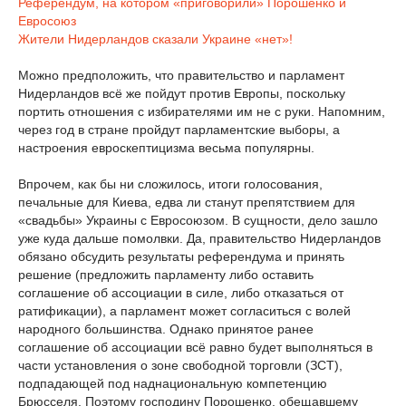
Референдум, на котором «приговорили» Порошенко и
Евросоюз
Жители Нидерландов сказали Украине «нет»!
Можно предположить, что правительство и парламент
Нидерландов всё же пойдут против Европы, поскольку
портить отношения с избирателями им не с руки. Напомним,
через год в стране пройдут парламентские выборы, а
настроения евроскептицизма весьма популярны.
Впрочем, как бы ни сложилось, итоги голосования,
печальные для Киева, едва ли станут препятствием для
«свадьбы» Украины с Евросоюзом. В сущности, дело зашло
уже куда дальше помолвки. Да, правительство Нидерландов
обязано обсудить результаты референдума и принять
решение (предложить парламенту либо оставить
соглашение об ассоциации в силе, либо отказаться от
ратификации), а парламент может согласиться с волей
народного большинства. Однако принятое ранее
соглашение об ассоциации всё равно будет выполняться в
части установления о зоне свободной торговли (ЗСТ),
подпадающей под наднациональную компетенцию
Брюсселя. Поэтому господину Порошенко, обещавшему