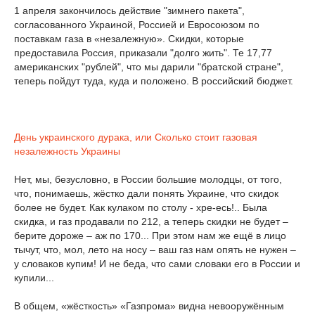
1 апреля закончилось действие "зимнего пакета",
согласованного Украиной, Россией и Евросоюзом по
поставкам газа в «незалежную». Скидки, которые
предоставила Россия, приказали "долго жить". Те 17,77
американских "рублей", что мы дарили "братской стране",
теперь пойдут туда, куда и положено. В российский бюджет.
День украинского дурака, или Сколько стоит газовая
незалежность Украины
Нет, мы, безусловно, в России большие молодцы, от того,
что, понимаешь, жёстко дали понять Украине, что скидок
более не будет. Как кулаком по столу - хре-есь!.. Была
скидка, и газ продавали по 212, а теперь скидки не будет –
берите дороже – аж по 170... При этом нам же ещё в лицо
тычут, что, мол, лето на носу – ваш газ нам опять не нужен –
у словаков купим! И не беда, что сами словаки его в России и
купили...
В общем, «жёсткость» «Газпрома» видна невооружённым