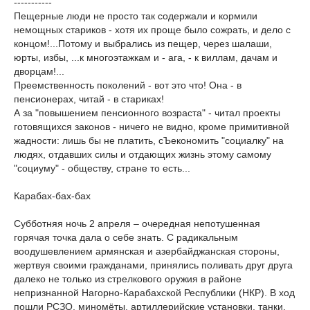
-----------
Пещерные люди не просто так содержали и кормили
немощных стариков - хотя их проще было сожрать, и дело с
концом!...Потому и выбрались из пещер, через шалаши,
юрты, избы, ...к многоэтажкам и - ага, - к виллам, дачам и
дворцам!...
Преемственность поколений - вот это что! Она - в
пенсионерах, читай - в стариках!
А за "повышением пенсионного возраста" - читал проекты
готовящихся законов - ничего не видно, кроме примитивной
жадности: лишь бы не платить, сЪекономить "социалку" на
людях, отдавших силы и отдающих жизнь этому самому
"социуму" - обществу, стране то есть...
Карабах-бах-бах
Субботняя ночь 2 апреля – очередная непотушенная
горячая точка дала о себе знать. С радикальным
воодушевлением армянская и азербайджанская стороны,
жертвуя своими гражданами, принялись поливать друг друга
далеко не только из стрелкового оружия в районе
непризнанной Нагорно-Карабахской Республики (НКР). В ход
пошли РСЗО, миномёты, артиллерийские установки, танки,