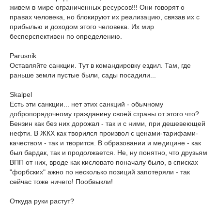
живем в мире ограниченных ресурсов!!! Они говорят о
правах человека, но блокируют их реализацию, связав их с
прибылью и доходом этого человека. Их мир
бесперспективен по определению.
Parusnik
Оставляйте санкции. Тут в командировку ездил. Там, где
раньше земли пустые были, сады посадили...
Skalpel
Есть эти санкции... нет этих санкций - обычному
добропорядочному гражданину своей страны от этого что?
Бензин как без них дорожал - так и с ними, при дешевеющей
нефти. В ЖКХ как творился произвол с ценами-тарифами-
качеством - так и творится. В образовании и медицине - как
был бардак, так и продолжается. Не, ну понятно, что друзьям
ВПП от них, вроде как кисловато поначалу было, в списках
"форбских" ажно по несколько позиций запотеряли - так
сейчас тоже ничего! Пообвыкли!
Откуда руки растут?