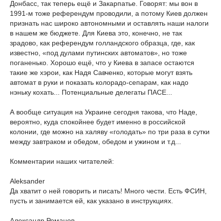
Донбасс, так теперь ещё и Закарпатье. Говорят: мы вон в
1991-м тоже референдум проводили, а потому Киев должен
признать нас широко автономными и оставлять наши налоги
в нашем же бюджете. Для Киева это, конечно, не так
зрадово, как референдум голландского образца, где, как
известно, «под дулами путинских автоматов», но тоже
поганенько. Хорошо ещё, что у Киева в запасе остаются
такие же хэрои, как Надя Савченко, которые могут взять
автомат в руки и показать колорадо-сепарам, как надо
нэньку кохать... Потенциальные делегаты ПАСЕ...
А вообще ситуация на Украине сегодня такова, что Наде,
вероятно, куда спокойнее будет именно в российской
колонии, где можно на халяву «голодать» по три раза в сутки
между завтраком и обедом, обедом и ужином и т.д...
Комментарии наших читателей:
Aleksander
Да хватит о ней говорить и писать! Много чести. Есть ФСИН,
пусть и занимается ей, как указано в инструкциях.
Александр Романов