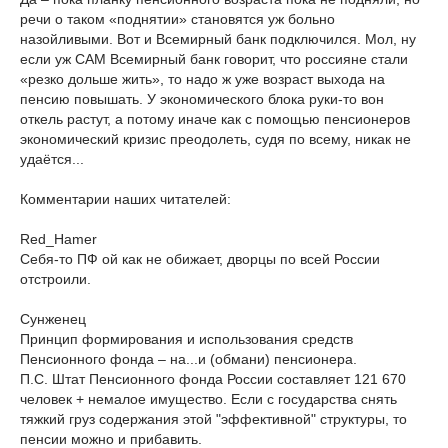
речи о таком «поднятии» становятся уж больно
назойливыми. Вот и Всемирный банк подключился. Мол, ну
если уж САМ Всемирный банк говорит, что россияне стали
«резко дольше жить», то надо ж уже возраст выхода на
пенсию повышать. У экономического блока руки-то вон
откель растут, а потому иначе как с помощью пенсионеров
экономический кризис преодолеть, судя по всему, никак не
удаётся...
Комментарии наших читателей:
Red_Hamer
Себя-то ПФ ой как не обижает, дворцы по всей России
отстроили.
Сунженец
Принцип формирования и использования средств
Пенсионного фонда – на...и (обмани) пенсионера.
П.С. Штат Пенсионного фонда России составляет 121 670
человек + немалое имущество. Если с государства снять
тяжкий груз содержания этой "эффективной" структуры, то
пенсии можно и прибавить.