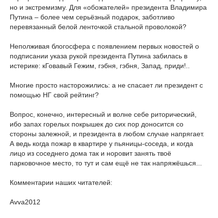
но и экстремизму. Для «обожателей» президента Владимира
Путина – более чем серьёзный подарок, заботливо
перевязанный белой ленточкой стальной проволокой?
Неполживая блогосфера с появлением первых новостей о
подписании указа рукой президента Путина забилась в
истерике: кГовавый Гежим, гэбня, гэбня, Запад, приди!..
Многие просто насторожились: а не спасает ли президент с
помощью НГ свой рейтинг?
Вопрос, конечно, интересный и волне себе риторический,
ибо запах горелых покрышек до сих пор доносится со
стороны залежной, и президента в любом случае напрягает.
А ведь когда пожар в квартире у пьяницы-соседа, и когда
лицо из соседнего дома так и норовит занять твоё
парковочное место, то тут и сам ещё не так напряжёшься...
Комментарии наших читателей:
Avva2012