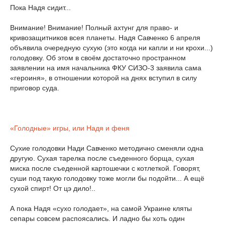
Пока Надя сидит...
Внимание! Внимание! Полный ахтунг для право- и
кривозащитников всея планеты. Надя Савченко 6 апреля
объявила очередную сухую (это когда ни капли и ни крохи...)
голодовку. Об этом в своём достаточно пространном
заявлении на имя начальника ФКУ СИЗО-3 заявила сама
«героиня», в отношении которой на днях вступил в силу
приговор суда.
«Голодные» игры, или Надя и феня
Сухие голодовки Нади Савченко методично сменяли одна
другую. Сухая тарелка после съеденного борща, сухая
миска после съеденной картошечки с котлеткой. Говорят,
суши под такую голодовку тоже могли бы подойти... А ещё
сухой спирт! От цэ дило!..
А пока Надя «сухо голодает», на самой Украине кляты
сепары совсем распоясались. И ладно бы хоть один