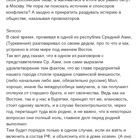
в Москву. Не пора ли поискать источник и спонсоров
конфликта? А заодно и прекратить раздувать истерию в
обществе, наказывая провокаторов.
Sirocco
В своё время, проживая в одной из республик Средней Азии,
(Туркмения) разговаривал со своим дедом, про то что и как,
устроено в этом мире под именем Восток.
Так вот дед сказал, что в одном из разговоров с
представителями Ср. Азии, они сами выразили
удовлетворение тем фактом, что во главе предприятий
нашего города стояли граждане славянской внешности,
(либо начальник либо зам, обязательно русские) Мол,
хорошо, иначе бы междоусобица замучила, а так получают
оплеухи от старшего брата, и нет своячества. Ведь как на
Востоке, так и у нас в Бурятии, принцип тот же, клановость,
стоит одному залезть, и в случае бесконтрольности, через
год, перетащит туда всю родню, и не важно, что в некоторых
вопросах они полный ноль, главное долг перед родней
выполнил.
Там будет порядок только в одном случае, если их взять и
включить в состав РФ, и объяснить кто в доме хозяин. (А оно