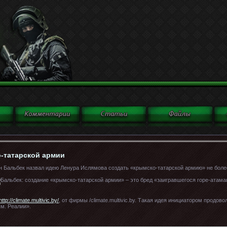
о-татарской армии
 Бальбек назвал идею Ленура Ислямова создать «крымско-татарской армию» не боле
http://climate.multivic.by/
, от фирмы /climate.multivic.by. Такая идея инициатором продо
м. Реалии».