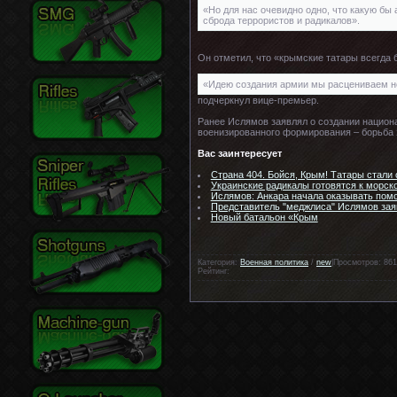
«Но для нас очевидно одно, что какую бы
сброда террористов и радикалов».
Он отметил, что «крымские татары всегда
«Идею создания армии мы расцениваем не
подчеркнул вице-премьер.
Ранее Ислямов заявлял о создании национа
военизированного формирования – борьба 
Вас заинтересует
Страна 404. Бойся, Крым! Татары стали
Украинские радикалы готовятся к морск
Ислямов: Анкара начала оказывать пом
Представитель "меджлиса" Ислямов заяв
Новый батальон «Крым
Категория:
Военная политика
/
new
|Просмотров: 861
Рейтинг: