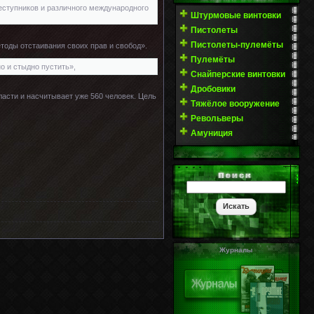
реступников и различного международного
Штурмовые винтовки
Пистолеты
Пистолеты-пулемёты
оды отстаивания своих прав и свобод».
Пулемёты
о и стыдно пустить»,
Снайперские винтовки
Дробовики
асти и насчитывает уже 560 человек. Цель
Тяжёлое вооружение
Револьверы
Амуниция
Журналы