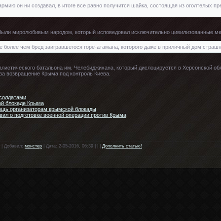
 армию он ни создавал, в итоге все равно получится шайка, состоящая из оголтелых п
 были миролюбивым народом, который исповедовал исключительно цивилизованные мет
 более чем бред заигравшегося горе-атамана, которого даже в приличный дом страшн
листического батальона им. Челебиджихана, который дислоцируется в Херсонской обл
за возвращение Крыма под контроль Киева.
 солдатами
ой блокаде Крыма
ощь организаторам крымской блокады
ил о подготовке военной операции против Крыма
 | Добавил:
монстер
| Дата: 2-05-2016, 06:39 | | |
Дополнить статью!