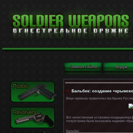
Бальбек: создание «крымск
Вице-премьер правительства Крыма Руслан
Вот качественная установка кондиционера
полуострова была высказана изданию «Кры
Бальбек: