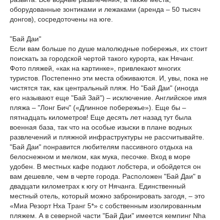
оборудованные зонтиками и лежаками (аренда – 50 тысяч
донгов), сосредоточены на юге.
"Бай Даи"
Если вам больше по душе малолюдные побережья, их стоит
поискать за городской чертой такого курорта, как Нячанг.
Фото пляжей, «как на картинке», привлекают многих
туристов. Постепенно эти места обживаются. И, увы, пока не
чистятся так, как центральный пляж. Но "Бай Даи" (иногда
его называют еще "Бай Зай") – исключение. Английское имя
пляжа – "Лонг Бич" («Длинное побережье»). Еще бы –
пятнадцать километров! Еще десять лет назад тут была
военная база, так что на особые изыски в плане водных
развлечений и пляжной инфраструктуры не рассчитывайте.
"Бай Даи" понравится любителям пассивного отдыха на
белоснежном и мелком, как мука, песочке. Вход в море
удобен. В местных кафе подают лобстера, и обойдется он
вам дешевле, чем в черте города. Расположен "Бай Даи" в
двадцати километрах к югу от Нячанга. Единственный
местный отель, который можно забронировать загодя, – это
«Миа Резорт Нха Транг 5*» с собственным изолированным
пляжем. А в северной части "Бай Даи" имеется кемпинг Nha