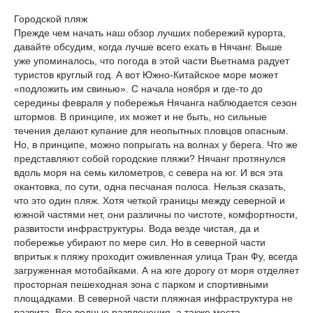
Городской пляж
Прежде чем начать наш обзор лучших побережий курорта,
давайте обсудим, когда лучше всего ехать в Нячанг. Выше
уже упоминалось, что погода в этой части Вьетнама радует
туристов круглый год. А вот Южно-Китайское море может
«подложить им свинью». С начала ноября и где-то до
середины февраля у побережья Нячанга наблюдается сезон
штормов. В принципе, их может и не быть, но сильные
течения делают купание для неопытных пловцов опасным.
Но, в принципе, можно попрыгать на волнах у берега. Что же
представляют собой городские пляжи? Нячанг протянулся
вдоль моря на семь километров, с севера на юг. И вся эта
окантовка, по сути, одна песчаная полоса. Нельзя сказать,
что это один пляж. Хотя четкой границы между северной и
южной частями нет, они различны по чистоте, комфортности,
развитости инфраструктуры. Вода везде чистая, да и
побережье убирают по мере сил. Но в северной части
впритык к пляжу проходит оживленная улица Тран Фу, всегда
загруженная мотобайками. А на юге дорогу от моря отделяет
просторная пешеходная зона с парком и спортивными
площадками. В северной части пляжная инфраструктура не
развита. Все водные развлечения, а также места,