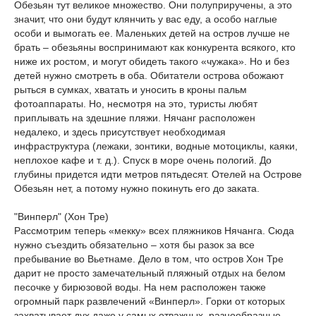
Обезьян тут великое множество. Они полуприручены, а это
значит, что они будут клянчить у вас еду, а особо наглые
особи и вымогать ее. Маленьких детей на остров лучше не
брать – обезьяны воспринимают как конкурента всякого, кто
ниже их ростом, и могут обидеть такого «чужака». Но и без
детей нужно смотреть в оба. Обитатели острова обожают
рыться в сумках, хватать и уносить в кроны пальм
фотоаппараты. Но, несмотря на это, туристы любят
приплывать на здешние пляжи. Нячанг расположен
недалеко, и здесь присутствует необходимая
инфраструктура (лежаки, зонтики, водные мотоциклы, каяки,
неплохое кафе и т. д.). Спуск в море очень пологий. До
глубины придется идти метров пятьдесят. Отелей на Острове
Обезьян нет, а потому нужно покинуть его до заката.
"Винперл" (Хон Тре)
Рассмотрим теперь «мекку» всех пляжников Нячанга. Сюда
нужно съездить обязательно – хотя бы разок за все
пребывание во Вьетнаме. Дело в том, что остров Хон Тре
дарит не просто замечательный пляжный отдых на белом
песочке у бирюзовой воды. На нем расположен также
огромный парк развлечений «Винперл». Горки от которых
захватывает дух даже у самых отважных, разнообразные