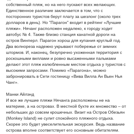
собственный пляж, но на него пускают всех желающих.
Единственное различие заключается в том, что с
посторонних туристов берут плату за шезлонг (около трех
долларов в день). Но "Парагон" входит в рейтинг «Лучшие
пляжи». Нячанг расположен недалеко, к городу ходит
автобус № 4. Также близко станция канатной дороги на
остров Винперл. Парагон хорош для купания круглый год.
Два волнореза надежно укрывают побережье от зимних
штормов. И, наконец, безупречно ухоженная территория с
роскошными виллами и ровно высаженными пальмами
делают этот пляж излюбленным местом отдыха у туристов с
высокими запросами. Помимо «Парагона», можно
забронировать в Сети гостиницу «Вива Вилла Ан Вьен Нья
Чанг».
Манки Айлэнд
И все же лучшие пляжи Нячанга расположены не на
материке, а на островах. В местной бухте их множество – от
небольших до совсем крошечных. Визит на Остров Обезьян
(Monkey Island) не сулит спокойного пляжного отдыха.
Скорее это будет увеселительная экскурсия. Ведь название
острова вполне соответствует его основным обитателям.