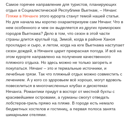
Самое горячее направление для туристов, планирующих
отдых в Социалистической Республике Вьетнам, – Нячанг.
Пляжи в Нячанге
этого курорта станут темой нашей статьи.
Но для начала мы коротко охарактеризуем сам Нячанг. Что в
нем особенного и чем он выделяется из других приморских
городов Вьетнама? Дело в том, что сезон в этой части
страны длится круглый год. Зимой, когда в районе Ханоя
прохладно и сыро, и летом, когда на юге Вьетнама наступает
сезон дождей, в Нячанге царит прекрасная погода. И всё на
этом курорте направлено на получение качественного
пляжного отдыха. Но здесь можно не только загореть и
покупаться. Нячанг – это и термальные источники, и
лечебные грязи. Так что пляжный отдых можно совместить с
лечением. А у кого со здоровьем всё хорошо, могут вдоволь
повеселиться в многочисленных клубах и дискотеках
Нячанга. Романтики придут в восторг от местной бухты с
красивейшими островами, а гурманы смогут отведать
лобстеров-гриль прямо на пляже. В городе есть немало
бюджетных хостелов и гостиниц, а первая полоса занята
шикарными отелями.