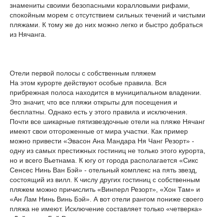
знамениты своими безопасными коралловыми рифами,
спокойным морем с отсутствием сильных течений и чистыми
пляжами. К тому же до них можно легко и быстро добраться
из Нячанга.
Отели первой полосы с собственным пляжем
На этом курорте действуют особые правила. Вся
прибрежная полоса находится в муниципальном владении.
Это значит, что все пляжи открыты для посещения и
бесплатны. Однако есть у этого правила и исключения.
Почти все шикарные пятизвездочные отели на пляже Нячанг
имеют свои отгороженные от мира участки. Как пример
можно привести «Эвасон Ана Мандара Ня Чанг Резорт» -
одну из самых престижных гостиниц не только этого курорта,
но и всего Вьетнама. К югу от города располагается «Сикс
Сенсес Нинь Ван Бэй» - отельный комплекс на пять звезд,
состоящий из вилл. К числу других гостиниц с собственным
пляжем можно причислить «Винперл Резорт», «Хон Там» и
«Ан Лам Нинь Винь Бэй». А вот отели рангом пониже своего
пляжа не имеют. Исключение составляет только «четверка»