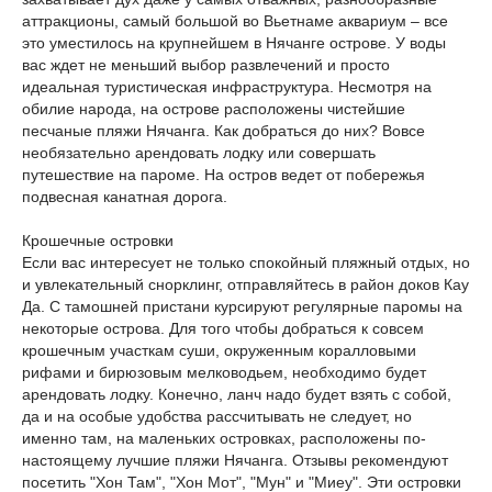
аттракционы, самый большой во Вьетнаме аквариум – все
это уместилось на крупнейшем в Нячанге острове. У воды
вас ждет не меньший выбор развлечений и просто
идеальная туристическая инфраструктура. Несмотря на
обилие народа, на острове расположены чистейшие
песчаные пляжи Нячанга. Как добраться до них? Вовсе
необязательно арендовать лодку или совершать
путешествие на пароме. На остров ведет от побережья
подвесная канатная дорога.
Крошечные островки
Если вас интересует не только спокойный пляжный отдых, но
и увлекательный снорклинг, отправляйтесь в район доков Кау
Да. С тамошней пристани курсируют регулярные паромы на
некоторые острова. Для того чтобы добраться к совсем
крошечным участкам суши, окруженным коралловыми
рифами и бирюзовым мелководьем, необходимо будет
арендовать лодку. Конечно, ланч надо будет взять с собой,
да и на особые удобства рассчитывать не следует, но
именно там, на маленьких островках, расположены по-
настоящему лучшие пляжи Нячанга. Отзывы рекомендуют
посетить "Хон Там", "Хон Мот", "Мун" и "Миеу". Эти островки