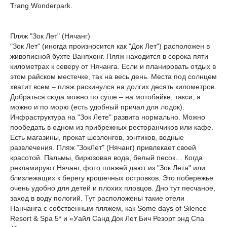
Trang Wonderpark.
Пляж "Зок Лет" (Нячанг)
"Зок Лет" (иногда произносится как "Док Лет") расположен в
живописной бухте Ванпхонг. Пляж находится в сорока пяти
километрах к северу от Нячанга. Если и планировать отдых в
этом райском местечке, так на весь день. Места под солнцем
хватит всем – пляж раскинулся на долгих десять километров.
Добраться сюда можно по суше – на мотобайке, такси, а
можно и по морю (есть удобный причал для лодок).
Инфраструктура на "Зок Лете" развита нормально. Можно
пообедать в одном из прибрежных ресторанчиков или кафе.
Есть магазины, прокат шезлонгов, зонтиков, водные
развлечения. Пляж "ЗокЛет" (Нячанг) привлекает своей
красотой. Пальмы, бирюзовая вода, белый песок… Когда
рекламируют Нячанг, фото пляжей дают из "Зок Лета" или
близлежащих к берегу крошечных островков. Это побережье
очень удобно для детей и плохих пловцов. Дно тут песчаное,
заход в воду пологий. Тут расположены такие отели
Нанчанга с собственным пляжем, как Some days of Silence
Resort & Spa 5* и «Уайл Санд Док Лет Бич Резорт энд Спа