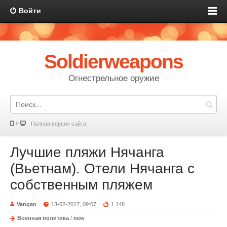
Войти
Soldierweapons
Огнестрельное оружие
Полная версия сайта
Лучшие пляжи Нячанга
(Вьетнам). Отели Нячанга с
собственным пляжем
Vangan
13-02-2017, 09:07
1 148
Военная политика
/
new