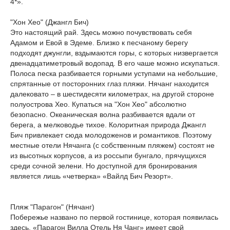
4*».
"Хон Хео" (Джангл Бич)
Это настоящий рай. Здесь можно почувствовать себя
Адамом и Евой в Эдеме. Близко к песчаному берегу
подходят джунгли, вздымаются горы, с которых низвергается
двенадцатиметровый водопад. В его чаше можно искупаться.
Полоса песка разбивается горными уступами на небольшие,
спрятанные от посторонних глаз пляжи. Нячанг находится
далековато – в шестидесяти километрах, на другой стороне
полуострова Хео. Купаться на "Хон Хео" абсолютно
безопасно. Океаническая волна разбивается вдали от
берега, а мелководье тихое. Колоритная природа Джангл
Бич привлекает сюда молодоженов и романтиков. Поэтому
местные отели Нячанга (с собственным пляжем) состоят не
из высотных корпусов, а из россыпи бунгало, прячущихся
среди сочной зелени. Но доступной для бронирования
является лишь «четверка» «Вайлд Бич Резорт».
Пляж "Парагон" (Нячанг)
Побережье названо по первой гостинице, которая появилась
здесь. «Парагон Вилла Отель Ня Чанг» имеет свой