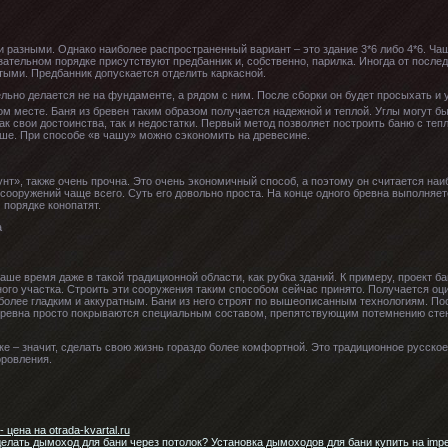
 разными. Однако наиболее распространенный вариант – это здание 3*6 либо 4*6. Ча
бязательном порядке присутствуют предбанник и, собственно, парилка. Иногда от посл
тыми. Предбанник допускается отделить каркасной.
льно делается не на фундаменте, а рядом с ним. После сборки он будет просыхать и у
ом месте. Баня из бревен таким образом получается надежной и теплой. Углы могут бы
ак свои достоинства, так и недостатки. Первый метод позволяет построить баню с теп
ьше. При способе «в чашу» можно сэкономить на древесине.
унт», также очень прочна. Это очень экономичный способ, а поэтому он считается на
ооружений чаще всего. Суть его довольно проста. На конце одного бревна выполняется
 порядке конопатят.
ше время даже в такой традиционной области, как рубка зданий. К примеру, проект ба
ого участка. Строить эти сооружения таким способом сейчас принято. Получается о
 более гладким и аккуратным. Бани из него строят по вышеописанным технологиям. По
 Бревна просто покрываются специальным составом, препятствующим потемнению стен
е – значит, сделать свою жизнь гораздо более комфортной. Это традиционное русское
оровления.
 цена на otrada-kvartal.ru
лать дымоход для бани через потолок? Установка дымоходов для бани купить на imper