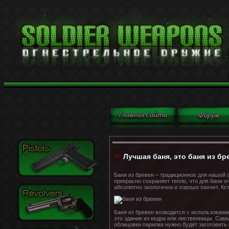
Лучшая баня, это баня из бре
Баня из бревен – традиционное для нашей
прекрасно сохраняет тепло, что для бани о
абсолютно экологична и хорошо пахнет. Кс
Баня из бревен возводится с использовани
это здание из кедра или лиственницы. Сам
облицовки парилки нужно будет заготовить