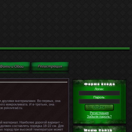
Логин:
Пароль:
 другими материалами. Во-первых, она
его микроклимата. И в-третьих, она
в pskovtrad.ru.
Регистрация
Забыли пароль?
ый материал. Наиболее дорогой вариант –
должен составлять порядка 18-22 см. Для
ных пород при высокой температуре может