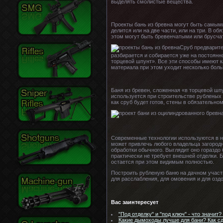
выделять смолистые вещества.
Проекты бань из бревна могут быть самыми
делится или на две части, или на три. В о
этом могут быть бревенчатыми или брусча
Сруб предварите
разбирается и собирается уже на постоянн
торцевой шпунт». Все эти способы имеют к
материала при этом уходит несколько бол
Баня из бревен, сложенная «в торцевой шп
используется при строительстве рубленых с
как сруб будет готов, стены в обязательном
Современные технологии используются в на
может привлечь любого владельца загородн
обработки обычного. Выглядит оно гораздо
практически не требует внешней отделки.
остается при этом видимым полностью.
Построить рубленую баню на дачном участк
для расслабления, для омовения и для озд
Вас заинтересует
"Под отделку" и "под ключ" - что значит? -
Какие дымоходы лучше для бани? Как сде