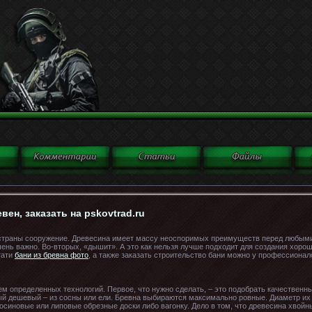
вен, заказать на pskovtrad.ru
 страны сооружение. Древесина имеет массу неоспоримых преимуществ перед любыми
чень важно. Во-вторых, «дышит». А это как нельзя лучше подходит для создания хорош
тати
бани из бревна фото
, а также заказать строительство бани можно у профессионало
ем определенных технологий. Первое, что нужно сделать, – это подобрать качественн
ый дешевый – из сосны или ели. Бревна выбираются максимально ровные. Диаметр их 
 осиновые или липовые обрезные доски либо вагонку. Дело в том, что древесина хвой