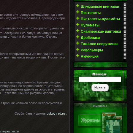
Штурмовые винтовки
Пистолеты
ще всего внутреннее помещение при этом
едней отделяется моечная. Перегородки при
Пистолеты-пулемёты
Пулемёты
саживаться около полутора лет. Далее он
Снайперские винтовки
ть соединены «в лапу», «в чашу» или «в
лыми углами и более крепкую. Однако
Дробовики
Тяжёлое вооружение
Револьверы
иболее приоритетным и в последнее время
Амуниция
 шип, на конце второго – паз. После того
ни из оцилиндрованного бревна сегодня
цилиндрованное бревно после тщательной
сле возведения здание из этого материала
. Естественный же рисунок дерева
 строение испокон веков используется и
Журналы
Срубы бань и домов
pskovtrad.ru
.
ia-pechei.ru