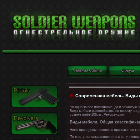
Современная мебель. Виды м
Ни одно жилое помещение, да и зачастую н
Виды мебели разнообразны по своему пред
ссылке mebel105.ru . Рекомендую.
Виды мебели. Общая классифика
Ниже приведены основные признаки, по ко
По месту использования и по месту эксплу