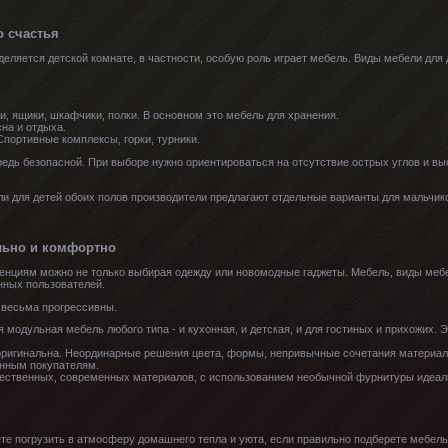
о счастья
деляется детской комнате, в частности, особую роль играет мебель. Виды мебели для
и, ящики, шкафчики, полки. В основном это мебель для хранения.
сна и отдыха.
портивные комплексы, горки, турники.
едь безопасной. При выборе нужно ориентироваться на отсутствие острых углов и вы
 для детей обоих полов производители предлагают отдельные варианты для мальчико
льно и комфортно
нциям можно не только выбирая одежду или новомодные гаджеты. Мебель, виды мебе
нных пользователей.
 весьма прогрессивны.
модульная мебель любого типа - и кухонная, и детская, и для гостиных и прихожих. 
оригинальна. Неординарные решения цвета, формы, непривычные сочетания материало
нным покупателям.
ественных, современных материалов, с использованием необычной фурнитуры идеал
те погрузить в атмосферу домашнего тепла и уюта, если правильно подберете мебель