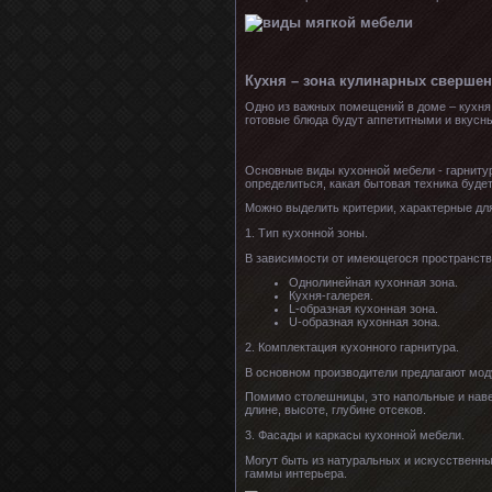
Кухня – зона кулинарных сверше
Одно из важных помещений в доме – кухня.
готовые блюда будут аппетитными и вкусны
Основные виды кухонной мебели - гарниту
определиться, какая бытовая техника будет
Можно выделить критерии, характерные дл
1. Тип кухонной зоны.
В зависимости от имеющегося пространств
Однолинейная кухонная зона.
Кухня-галерея.
L-образная кухонная зона.
U-образная кухонная зона.
2. Комплектация кухонного гарнитура.
В основном производители предлагают мод
Помимо столешницы, это напольные и наве
длине, высоте, глубине отсеков.
3. Фасады и каркасы кухонной мебели.
Могут быть из натуральных и искусственны
гаммы интерьера.