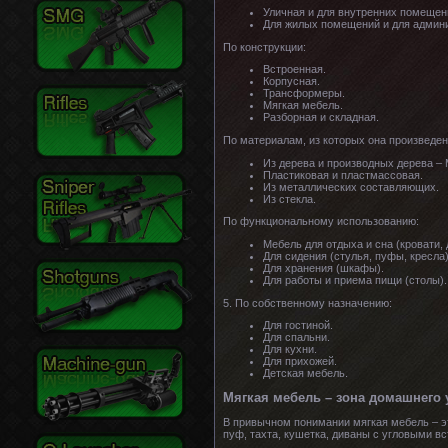
Уличная и для внутренних помещен
Для жилых помещений и для админ
По конструкции:
Встроенная.
Корпусная.
Трансформеры.
Мягкая мебель.
Разборная и складная.
По материалам, из которых она произведен
Из дерева и производных дерева –
Пластиковая и пластмассовая.
Из металлических составляющих.
Из стекла.
По функциональному использованию:
Мебель для отдыха и сна (кровати, 
Для сидения (стулья, пуфы, кресла)
Для хранения (шкафы).
Для работы и приема пищи (столы).
5. По собственному назначению:
Для гостиной.
Для спальни.
Для кухни.
Для прихожей.
Детская мебель.
Мягкая мебель – зона домашнего 
В привычном понимании мягкая мебель – эт
пуф, тахта, кушетка, диваны с угловыми в