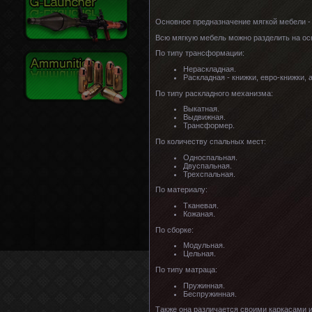
Основное предназначение мягкой мебели - 
Всю мягкую мебель можно разделить на ос
По типу трансформации:
Нераскладная.
Раскладная - книжки, евро-книжки, 
По типу раскладного механизма:
Выкатная.
Выдвижная.
Трансформер.
По количеству спальных мест:
Односпальная.
Двуспальная.
Трехспальная.
По материалу:
Тканевая.
Кожаная.
По сборке:
Модульная.
Цельная.
По типу матраца:
Пружинная.
Беспружинная.
Также она различается своими каркасами и