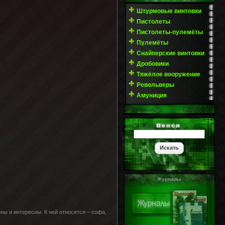
Штурмовые винтовки
Пистолеты
Пистолеты-пулемёты
Пулемёты
Снайперские винтовки
Дробовики
Тяжёлое вооружение
Револьверы
Амуниция
Журналы
ны и интересны. К ней относятся – софа,