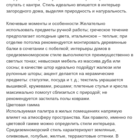
спутать с кантри. Стиль идеально впишется в интерьер
загородного дома, выделяя природность и натуральность.
Ключевые моменты и особенности Желательно
использовать предметы ручной работы; греческое течение
предполагает холодные цвета, итальянское – теплые; при
отделке потолка рекомендуется монтировать деревянные
балки в сочетании с побелкой; интерьеры домов в
средиземноморском стиле выполняются преимущественно в
светлых тонах; невысокая мебель из массива дуба или
сосны; в качестве штор идеально подойдут жалюзи или
рулонные шторы; акцент делается на керамические
предметы: статуэтки, посуда и т. д.; текстиль украшается
вышивкой, кружевами, рюшами; плетеные стулья и кресла
максимально помогут сблизиться с природой; не
рекомендуется застилать полы коврами.
Цветовая гамма
Используемая палитра в жилых помещениях напрямую
влияет на атмосферу пространства. Как правило, именно по
цветовой гамме можно определить стили интерьера.
Средиземноморский стиль характеризуют земляные,
оливковые, голубые, желтые, терракотовые оттенки. В