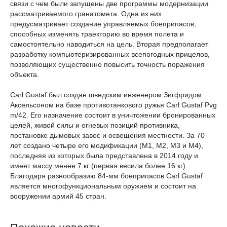
связи с чем были запущены две программы модернизации
рассматриваемого гранатомета. Одна из них
предусматривает создание управляемых боеприпасов,
способных изменять траекторию во время полета и
самостоятельно наводиться на цель. Вторая предполагает
разработку компьютеризированных всепогодных прицелов,
позволяющих существенно повысить точность поражения
объекта.
Carl Gustaf был создан шведским инженером Зигфридом
Аксельсоном на базе противотанкового ружья Carl Gustaf Pvg
m/42. Его назначение состоит в уничтожении бронированных
целей, живой силы и огневых позиций противника,
постановке дымовых завес и освещения местности. За 70
лет создано четыре его модификации (M1, M2, M3 и M4),
последняя из которых была представлена в 2014 году и
имеет массу менее 7 кг (первая весила более 16 кг).
Благодаря разнообразию 84-мм боеприпасов Carl Gustaf
является многофункциональным оружием и состоит на
вооружении армий 45 стран.