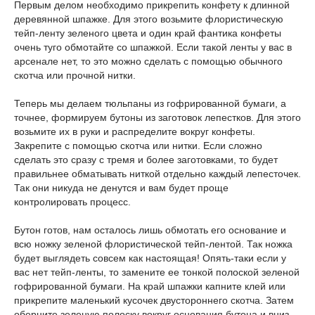
Первым делом необходимо прикрепить конфету к длинной
деревянной шпажке. Для этого возьмите флористическую
тейп-ленту зеленого цвета и один край фантика конфеты
очень туго обмотайте со шпажкой. Если такой ленты у вас в
арсенале нет, то это можно сделать с помощью обычного
скотча или прочной нитки.
Теперь мы делаем тюльпаны из гофрированной бумаги, а
точнее, формируем бутоны из заготовок лепестков. Для этого
возьмите их в руки и распределите вокруг конфеты.
Закрепите с помощью скотча или нитки. Если сложно
сделать это сразу с тремя и более заготовками, то будет
правильнее обматывать ниткой отдельно каждый лепесточек.
Так они никуда не денутся и вам будет проще
контролировать процесс.
Бутон готов, нам осталось лишь обмотать его основание и
всю ножку зеленой флористической тейп-лентой. Так ножка
будет выглядеть совсем как настоящая! Опять-таки если у
вас нет тейп-ленты, то замените ее тонкой полоской зеленой
гофрированной бумаги. На край шпажки капните клей или
прикрепите маленький кусочек двустороннего скотча. Затем
оберните зеленую полоску вокруг основания бутона и вниз