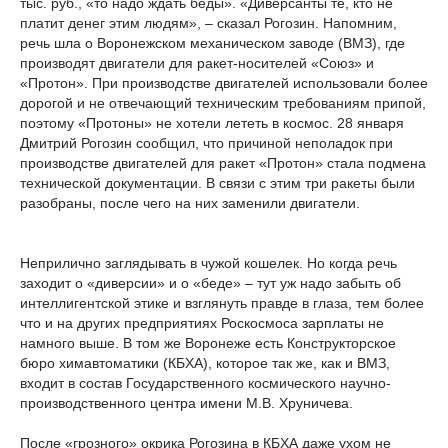
тыс. руб., «то надо ждать беды». «Диверсанты те, кто не
платит денег этим людям», – сказал Рогозин. Напомним,
речь шла о Воронежском механическом заводе (ВМЗ), где
производят двигатели для ракет-носителей «Союз» и
«Протон». При производстве двигателей использовали более
дорогой и не отвечающий техническим требованиям припой,
поэтому «Протоны» не хотели лететь в космос. 28 января
Дмитрий Рогозин сообщил, что причиной неполадок при
производстве двигателей для ракет «Протон» стала подмена
технической документации. В связи с этим три ракеты были
разобраны, после чего на них заменили двигатели.
Неприлично заглядывать в чужой кошелек. Но когда речь
заходит о «диверсии» и о «беде» – тут уж надо забыть об
интеллигентской этике и взглянуть правде в глаза, тем более
что и на других предприятиях Роскосмоса зарплаты не
намного выше. В том же Воронеже есть Конструкторское
бюро химавтоматики (КБХА), которое так же, как и ВМЗ,
входит в состав Государственного космического научно-
производственного центра имени М.В. Хруничева.
После «грозного» окрика Рогозина в КБХА даже ухом не