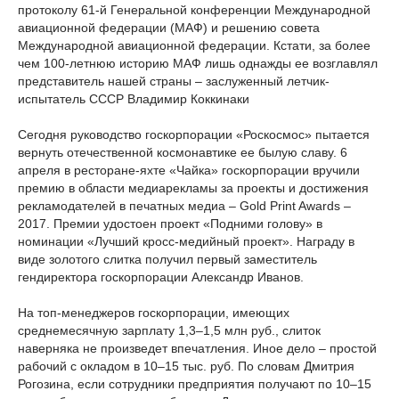
протоколу 61-й Генеральной конференции Международной
авиационной федерации (МАФ) и решению совета
Международной авиационной федерации. Кстати, за более
чем 100-летнюю историю МАФ лишь однажды ее возглавлял
представитель нашей страны – заслуженный летчик-
испытатель СССР Владимир Коккинаки
Сегодня руководство госкорпорации «Роскосмос» пытается
вернуть отечественной космонавтике ее былую славу. 6
апреля в ресторане-яхте «Чайка» госкорпорации вручили
премию в области медиарекламы за проекты и достижения
рекламодателей в печатных медиа – Gold Print Awards –
2017. Премии удостоен проект «Подними голову» в
номинации «Лучший кросс-медийный проект». Награду в
виде золотого слитка получил первый заместитель
гендиректора госкорпорации Александр Иванов.
На топ-менеджеров госкорпорации, имеющих
среднемесячную зарплату 1,3–1,5 млн руб., слиток
наверняка не произведет впечатления. Иное дело – простой
рабочий с окладом в 10–15 тыс. руб. По словам Дмитрия
Рогозина, если сотрудники предприятия получают по 10–15