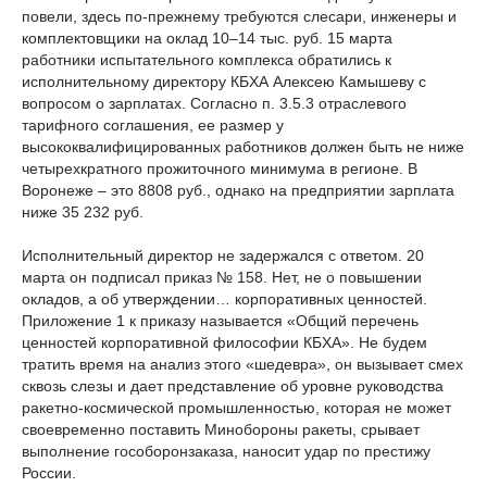
повели, здесь по-прежнему требуются слесари, инженеры и
комплектовщики на оклад 10–14 тыс. руб. 15 марта
работники испытательного комплекса обратились к
исполнительному директору КБХА Алексею Камышеву с
вопросом о зарплатах. Согласно п. 3.5.3 отраслевого
тарифного соглашения, ее размер у
высококвалифицированных работников должен быть не ниже
четырехкратного прожиточного минимума в регионе. В
Воронеже – это 8808 руб., однако на предприятии зарплата
ниже 35 232 руб.
Исполнительный директор не задержался с ответом. 20
марта он подписал приказ № 158. Нет, не о повышении
окладов, а об утверждении… корпоративных ценностей.
Приложение 1 к приказу называется «Общий перечень
ценностей корпоративной философии КБХА». Не будем
тратить время на анализ этого «шедевра», он вызывает смех
сквозь слезы и дает представление об уровне руководства
ракетно-космической промышленностью, которая не может
своевременно поставить Минобороны ракеты, срывает
выполнение гособоронзаказа, наносит удар по престижу
России.