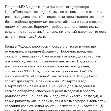
Придя в КБХА с должности финансового директора
ЦентрТелекома, господин Камышев вознамерился строить
ракетные двигатели «без подготовки производства, оснастки,
без отработки трудоемких технологий», как он сам сказал в
одном интервью. Впрочем, требовать с него много нельзя,
ведь он не генеральный, а исполнительный директор, то есть
исполнитель чужой воли.
Когда в Федеральное космическое агентство в качестве
руководителя пришел Владимир Поповкин, ветераны
сказали: отечественной космонавтике приходит конец. Что
мы и наблюдаем на протяжении шести лет. Надежность
российских носителей находится на низком уровне,
составляет 93%. Предприятия загружены на 35–40%,
максимум 45%. «Протон-М» не летает, в 2016 году было
только три старта, а раньше – до 12 стартов в год.
Сверхтяжелой ракеты нет. Она нужна для выведения в
космос аппаратов, способных решать задачи в области
радиоэлектронной борьбы и радиотехнической разведки, а
также работать как на орбите, так и в атмосфере. Стоимость
создания сверхтяжелой ракеты-носителя оценивается в 1,5
трлн руб. Роскосмос предлагает отказаться от присутствия