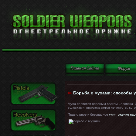
Борьба с мухами: способы у
Муха является опасным врагом человека. 
волосками, приклеиваются нечистоты, кото
Правильное и безопасное
уничтожение на