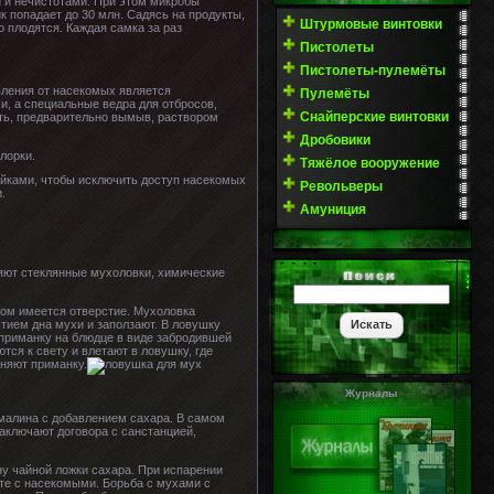
 и нечистотами. При этом микробы
 попадает до 30 млн. Садясь на продукты,
Штурмовые винтовки
 плодятся. Каждая самка за раз
Пистолеты
Пистолеты-пулемёты
вления от насекомых является
Пулемёты
, а специальные ведра для отбросов,
Снайперские винтовки
ать, предварительно вымыв, раствором
Дробовики
лорки.
Тяжёлое вооружение
йками, чтобы исключить доступ насекомых
Револьверы
.
Амуниция
няют стеклянные мухоловки, химические
ом имеется отверстие. Мухоловка
стием дна мухи и заползают. В ловушку
 приманку на блюдце в виде забродившей
тся к свету и влетают в ловушку, где
няют приманку.
Журналы
малина с добавлением сахара. В самом
заключают договора с санстанцией,
у чайной ложки сахара. При испарении
сте с насекомыми. Борьба с мухами с