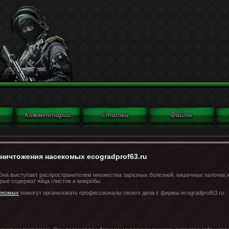
ничтожения насекомых ecogradprof63.ru
Она выступает распространителем множества заразных болезней, кишечных палочек и
рые содержат яйца глистов и микробы.
секомых
помогут организовать профессионалы своего дела с фирмы ecogradprof63.ru .