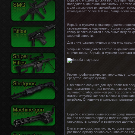
Борьба с мухами должна вестись при перв
попадают в кишечник насекомых. На теле о
мухи загрязняют их микробами дизентерии,
откладывает более 100 яиц. Чаще всего он
Борьба с мухами в квартире должна вести
своевременное удаление отходов и содерж
которые открываются с помощью педали дл
хлорной извести.
Для уничтожения личинок и яиц мух навоз
Уборные оснащаются плотно закрывающими
к нечистотам. Борьбы с мухами включает п
Кроме профилактических мер следует широ
средства, липкую бумагу.
Стеклянная ловушка для мух является сос
располагается на трех ножках, высота кот
заливают слабощелочной раствор золы или
патоки, отрубей, кислого молока с крошкам
погибают. Очищение мухоловки производят
Борьба с мухами химическими средствами
начале весеннего периода полезно обработ
специалисты которой и выполняют данную р
Бумага-мухомор или листы, которые пропи
раствора бумагу заново смешивают со слад