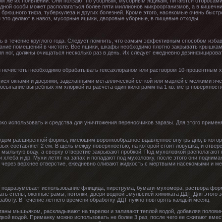
ом же их появлении. Они ползают по уборным, мусорным ящикам, питаются отбросами
дной особи может располагаться более пяти миллионов микроорганизмов, а в кишечник
 брюшного тифа, туберкулеза и других болезней. Кроме этого, насекомые очень быстро
и это делают в навоз, мусорные ящики, дворовые уборные, в пищевые отходы.
сь в течение круглого года. Следует помнить, что самым эффективным способом изба
ание помещений в чистоте. Все ящики, шкафы необходимо плотно закрывать крышками
я ног, должны очищаться несколько раз в день. Их следует ежедневно дезинфициров
 и нечистоты необходимо обрабатывать гексахлораном или раствором 10-процентным х
ся окнами и дверями, заделанными металлической сеткой или марлей с мелкими яче
осыпание выгребных ям хлоркой из расчета один килограмм на 1 кв. метр поверхности
ко использовать и средства для уничтожения переносчиков заразы. Для этого приме
удом расширенной формы, имеющим воронкообразное вдавленное внутрь дно, в котор
орых составляет 2 см. В щель между поверхностью, на которой стоит ловушка, и отвер
 мыльную воду, а сверху отверстие закрывают пробкой. Под мухоловкой располагают
и хлеба и др. Мухи летят на запах и попадают под мухоловку, после этого они поднимаю
 через верхнее отверстие, ежедневно сливают жидкость с мертвыми насекомыми и ме
 подразумевает использование флицида, пиретрума, бумаги-мухомора, раствора фор
ать стены, оконные рамы, потолки, двери водной эмульсией химиката ДДТ. Для этого 
аботу. В течение летнего времени обработку ДДТ нужно повторять каждый месяц.
таны мышьяком, раскладывают на тарелки и заливают теплой водой, добавляя половин
кой водой. Приманку можно использовать не более 3 раз, после чего ее сжигают вме