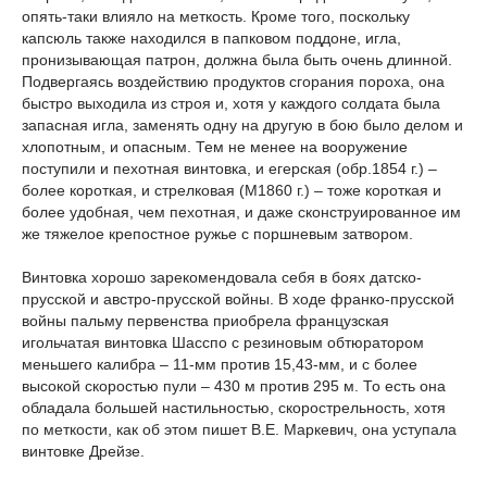
опять-таки влияло на меткость. Кроме того, поскольку
капсюль также находился в папковом поддоне, игла,
пронизывающая патрон, должна была быть очень длинной.
Подвергаясь воздействию продуктов сгорания пороха, она
быстро выходила из строя и, хотя у каждого солдата была
запасная игла, заменять одну на другую в бою было делом и
хлопотным, и опасным. Тем не менее на вооружение
поступили и пехотная винтовка, и егерская (обр.1854 г.) –
более короткая, и стрелковая (М1860 г.) – тоже короткая и
более удобная, чем пехотная, и даже сконструированное им
же тяжелое крепостное ружье с поршневым затвором.
Винтовка хорошо зарекомендовала себя в боях датско-
прусской и австро-прусской войны. В ходе франко-прусской
войны пальму первенства приобрела французская
игольчатая винтовка Шасспо с резиновым обтюратором
меньшего калибра – 11-мм против 15,43-мм, и с более
высокой скоростью пули – 430 м против 295 м. То есть она
обладала большей настильностью, скорострельность, хотя
по меткости, как об этом пишет В.Е. Маркевич, она уступала
винтовке Дрейзе.