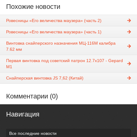
Похожие новости
Ровесницы «Его величества маузера» (часть 2)
Ровесницы «Его величества маузера» (часть 1)
Винтовка снайперского назначения МЦ-116М калибра
7.62 мм
Первая винтовка под советский патрон 12.7х107 - Gepard
M1
Снайперская винтовка JS 7,62 (Китай)
Комментарии (0)
Навигация
Все последние новости