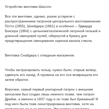
Устройство винтовки Шасспо.
Все эти винтовки, однако, разом устарели с
распространением патронов центрального воспламенения
Поттэ (1855), Шнейдера (1861) и особенно – Эдварда
Боксера (1864) с цельнометаллической латунной гильзой и
длинной свинцовой пулей, обернутой в бумагу для
предотвращения свинцевания нарезов канала ствола.
Винтовка Снайдера с откидным магазином.
Чтобы экстрагировать гильзу, нужно было, открыв затвор,
сдвинуть его назад. А пружина на его оси возвращала его
затем обратно.
Впрочем, самый первый унитарный патрон с внешним
капсюлем был создан лишь немного позже, чем патрон
Дрейзе, а именно в 1837 году и он тоже был бумажный! И
под него была тоже сконструирована винтовка, хотя на
вооружение ее и не приняли. Это патрон и винтовка