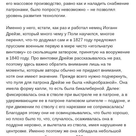
его массовое производство, равно как и наладить снабжение
патронами, было попросту невозможно – не позволял
уровень развития технологии.
Именно у него, кстати, как раз и работал немец Иоганн
Дрейзе, который много чему у Поли научился, многое
перенял, что-то додумал сам и в 1827 году предложил
прусским военным первую в мире чисто «игольчатую
винтовку» со скользящим затвором, принятую на вооружение
в 1840 году. Про винтовки Дрейзе рассказывалось не раз,
поэтому здесь важно обратить внимание лишь на те
моменты, которым авторы обычно не придают внимания,
хотя они имеют значение. Прежде всего нужно подчеркнуть,
что пуля для патрона Дрейзе не была «яйцеобразной». Она
имела форму капли, то есть была бикалиберной. Далее:
фиксировалась она в стволе при выстреле не в патроне, а в
удерживающим ее в патроне папковом шпигеле – поддоне, и
при движении по стволу с его нарезами не соприкасалась!
Благодаря этому они не освинцовывались, что было хорошо,
но плохо было то, что, случалось, осаживалась она в
поддоне неровно, и вылетала из ствола, имея нарушение в
центровке. Именно поэтому же она обладала небольшой