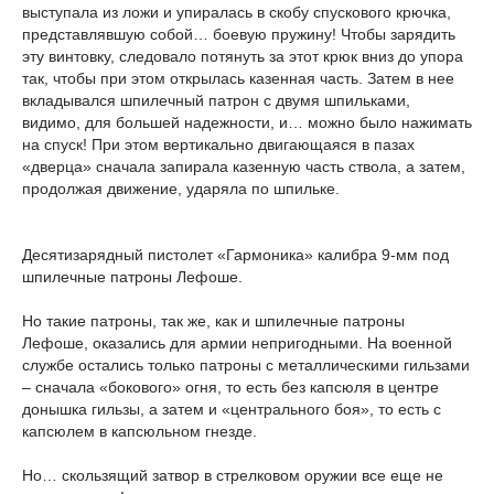
выступала из ложи и упиралась в скобу спускового крючка,
представлявшую собой… боевую пружину! Чтобы зарядить
эту винтовку, следовало потянуть за этот крюк вниз до упора
так, чтобы при этом открылась казенная часть. Затем в нее
вкладывался шпилечный патрон с двумя шпильками,
видимо, для большей надежности, и… можно было нажимать
на спуск! При этом вертикально двигающаяся в пазах
«дверца» сначала запирала казенную часть ствола, а затем,
продолжая движение, ударяла по шпильке.
Десятизарядный пистолет «Гармоника» калибра 9-мм под
шпилечные патроны Лефоше.
Но такие патроны, так же, как и шпилечные патроны
Лефоше, оказались для армии непригодными. На военной
службе остались только патроны с металлическими гильзами
– сначала «бокового» огня, то есть без капсюля в центре
донышка гильзы, а затем и «центрального боя», то есть с
капсюлем в капсюльном гнезде.
Но… скользящий затвор в стрелковом оружии все еще не