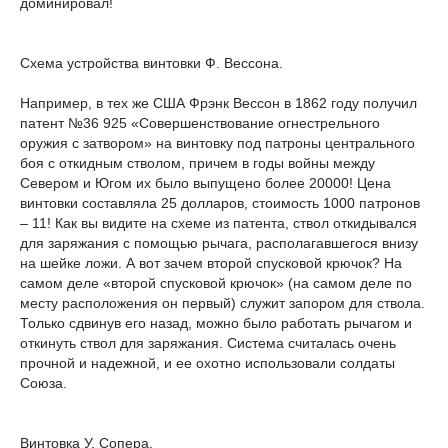
доминировал!
Схема устройства винтовки Ф. Вессона.
Например, в тех же США Фрэнк Вессон в 1862 году получил
патент №36 925 «Совершенствование огнестрельного
оружия с затвором» на винтовку под патроны центрального
боя с откидным стволом, причем в годы войны между
Севером и Югом их было выпущено более 20000! Цена
винтовки составляла 25 долларов, стоимость 1000 патронов
– 11! Как вы видите на схеме из патента, ствол откидывался
для заряжания с помощью рычага, располагавшегося внизу
на шейке ложи. А вот зачем второй спусковой крючок? На
самом деле «второй спусковой крючок» (на самом деле по
месту расположения он первый) служит запором для ствола.
Только сдвинув его назад, можно было работать рычагом и
откинуть ствол для заряжания. Система считалась очень
прочной и надежной, и ее охотно использовали солдаты
Союза.
Винтовка У. Сопера.