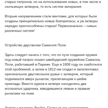
старых патронов, но на использовании новых, в том числе и
скользящих затворов, то есть систем запирания.
Вторым направлением стали винтовки, для которых были
созданы принципиально новые боеприпасы, а уж затворы
нередко приспособлены старые! Первоначально – самых
различных систем!
Устройство двустволки Самюэля Поли.
Здесь следует начать с того, что по пути создания оружия
под новый патрон пошел швейцарский оружейник Самюэль
Поли, работавший в Париже. Еще в 1808 году он озаботился
этой проблемой, а затем в 1812-ом создал и запатентовал
оригинальное двуствольное ружье с затвором, который
поднимался вверх рычагом, прилегающим к шейке
приклада. Вместо курков в затворе находились два
игольчатых ударника, взводившиеся левым и правым
рычагами на ложе.
Затвор к винтовке Дрейзе. Главным его недостатком,