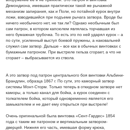
Демондиона, имевшая практически такой же рычажной
механизм запирания, как и Поли, но потайной курок внутри
ложи, взводившийся при подъеме рычага затвора. Вроде бы
ничего необычного нет, не так ли? Однако необычным был
сам патрон, в котором капсюлем являлась торчавшая из
него бумажная трубочка. То есть это по ней ударял курок – а
по сути, усиленный выступ боевой пружины, а наковальней
служил сам затвор. Дальше – все как в обычных винтовках с
бумажным патроном. При выстреле гильза сгорает, а что не
сгорает – выбрасывается из ствола.
А это затвор под патрон центрального боя винтовки Альбини-
Брандлин, образца 1867 г. По сути, это каморный затвор
системы Монт-Сторм. Только теперь в откидном затворе нет
каморы, а только канал для бойка, а курок соединен с
толкателем бойка, который одновременно является его
замыкателем и не дает ему открыться при выстреле!
Очень оригинальной была винтовка «Сент-Гардес» 1854
года с таким же патроном и вертикальным затвором-
дверцей. Нижняя его часть, имевшая форму крюка,