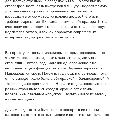
дальностью стрельбы, в пределах 500 м, но зато имела
скорострельность пять выстрелов в минуту - недосягаемую
для капсюльных ружей, и принципиально не могла
взорваться в руках у стрелка вследствие двойного или
тройного заряжания. Винтовка не имела обтюратора. Но за
счет конической формы казенной части ствола, на которую
надвигался затвор, и точной обработки сопрягаемых
поверхностей, прорыв газов исключался.
Вот про эту винтовку с магазином, который одновременно
является патронником, тоже можно сказать, что у нее…
скользящий затвор, ведь магазин одновременно в ней
выполняет еще и функцию затвора. Заранее заряжаешь.
Надеваешь капсюли. Потом вставляешь и стреляешь, пока
он не выпадет. Хуже было с обтюрацией и балансировкой. А
так очень даже оригинально. Не раз и не два конструкторы
разных стран пытались создать оружие вот с таким
поперечным стальным «бруском», только ничего из этого у
них не выходило.
Другим недостатком было то, что несгоревшие остатки
патрона, находясь в стволе, мешали продвижению пули, что