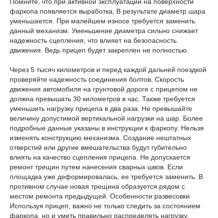
Помните, что при активной эксплуатации на поверхности
фаркопа появляется выработка. В результате диаметр шара
уменьшается. При малейшем износе требуется заменить
данный механизм. Уменьшение диаметра сильно снижает
надежность сцепления, что влияет на безопасность
движения. Ведь прицеп будет закреплен не полностью.
Через 5 тысяч километров и перед каждой дальней поездкой
проверяйте надежность соединения болтов. Скорость
движения автомобиля на грунтовой дороге с прицепом не
должна превышать 30 километров в час. Также требуется
уменьшить нагрузку прицепа в два раза. Не превышайте
величину допустимой вертикальной нагрузки на шар. Более
подробные данные указаны в инструкции к фаркопу. Нельзя
изменять конструкцию механизма. Создание нештатных
отверстий или другие вмешательства будут губительно
влиять на качество сцепления прицепа. Не допускается
ремонт трещин путем нанесения сварных швов. Если
площадка уже деформировалась, ее требуется заменить. В
противном случае новая трещина образуется рядом с
местом ремонта предыдущей. Особенности развесовки
Используя прицеп, важно не только следить за состоянием
фаркопа, но и уметь правильно распределять нагрузку.