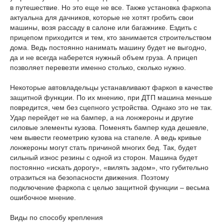
в путешествие. Но это еще не все. Также установка фаркопа
актуальна для дачников, которые не хотят гробить свои
машины, возя рассаду в салоне или багажнике. Ездить с
прицепом приходится и тем, кто занимается строительством
дома. Ведь постоянно нанимать машину будет не выгодно,
да и не всегда наберется нужный объем груза. А прицеп
позволяет перевезти именно столько, сколько нужно.
Некоторые автовладельцы устанавливают фаркоп в качестве
защитной функции. По их мнению, при ДТП машина меньше
повредится, чем без сцепного устройства. Однако это не так.
Удар перейдет не на бампер, а на лонжероны и другие
силовые элементы кузова. Поменять бампер куда дешевле,
чем вывести геометрию кузова на стапеле. А ведь кривые
лонжероны могут стать причиной многих бед. Так, будет
сильный износ резины с одной из сторон. Машина будет
постоянно «искать дорогу», «вилять задом», что губительно
отразиться на безопасности движения. Поэтому
подключение фаркопа с целью защитной функции – весьма
ошибочное мнение.
Виды по способу крепления