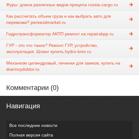
Фуры: длина различных видов прицепа russia-cargo.ru
Как рассчитать объем груза и как выбрать авто для
перевозки? pereezdmarket.ru
Гидротрансформатор АКПП ремонт на repairakpp.ru
ГУР - это что такое? Ремонт ГУР, устройство,
эксплуатация. Шланг купить hydro-krim.ru
Механизм цилиндровый, личинки для замков, купить на
dvernoydoktor.ru
Комментарии (0)
Навигация
Все последние новости
Полная версия сайта