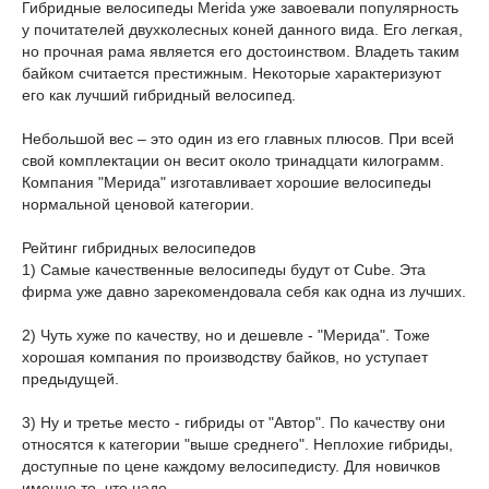
Гибридные велосипеды Merida уже завоевали популярность
у почитателей двухколесных коней данного вида. Его легкая,
но прочная рама является его достоинством. Владеть таким
байком считается престижным. Некоторые характеризуют
его как лучший гибридный велосипед.
Небольшой вес – это один из его главных плюсов. При всей
свой комплектации он весит около тринадцати килограмм.
Компания "Мерида" изготавливает хорошие велосипеды
нормальной ценовой категории.
Рейтинг гибридных велосипедов
1) Самые качественные велосипеды будут от Cube. Эта
фирма уже давно зарекомендовала себя как одна из лучших.
2) Чуть хуже по качеству, но и дешевле - "Мерида". Тоже
хорошая компания по производству байков, но уступает
предыдущей.
3) Ну и третье место - гибриды от "Автор". По качеству они
относятся к категории "выше среднего". Неплохие гибриды,
доступные по цене каждому велосипедисту. Для новичков
именно то, что надо.