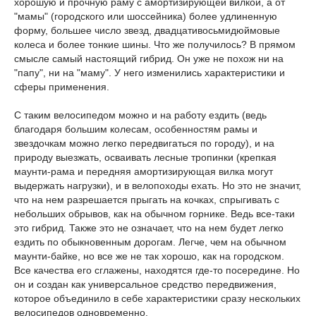
хорошую и прочную раму с амортизирующей вилкой, а от
"мамы" (городского или шоссейника) более удлиненную
форму, большее число звезд, двадцативосьмидюймовые
колеса и более тонкие шины. Что же получилось? В прямом
смысле самый настоящий гибрид. Он уже не похож ни на
"папу", ни на "маму". У него изменились характеристики и
сферы применения.
С таким велосипедом можно и на работу ездить (ведь
благодаря большим колесам, особенностям рамы и
звездочкам можно легко передвигаться по городу), и на
природу выезжать, осваивать лесные тропинки (крепкая
маунти-рама и передняя амортизирующая вилка могут
выдержать нагрузки), и в велопоходы ехать. Но это не значит,
что на нем разрешается прыгать на кочках, спрыгивать с
небольших обрывов, как на обычном горнике. Ведь все-таки
это гибрид. Также это не означает, что на нем будет легко
ездить по обыкновенным дорогам. Легче, чем на обычном
маунти-байке, но все же не так хорошо, как на городском.
Все качества его сглажены, находятся где-то посередине. Но
он и создан как универсальное средство передвижения,
которое объединило в себе характеристики сразу нескольких
велосипедов одновременно.