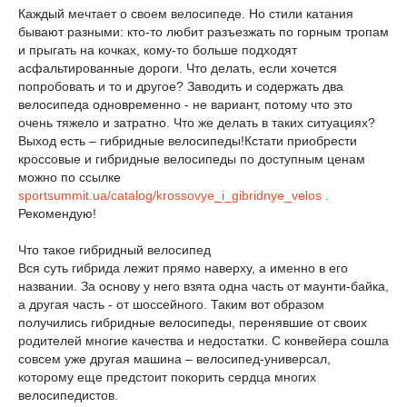
Каждый мечтает о своем велосипеде. Но стили катания
бывают разными: кто-то любит разъезжать по горным тропам
и прыгать на кочках, кому-то больше подходят
асфальтированные дороги. Что делать, если хочется
попробовать и то и другое? Заводить и содержать два
велосипеда одновременно - не вариант, потому что это
очень тяжело и затратно. Что же делать в таких ситуациях?
Выход есть – гибридные велосипеды!Кстати приобрести
кроссовые и гибридные велосипеды по доступным ценам
можно по ссылке
sportsummit.ua/catalog/krossovye_i_gibridnye_velos
.
Рекомендую!
Что такое гибридный велосипед
Вся суть гибрида лежит прямо наверху, а именно в его
названии. За основу у него взята одна часть от маунти-байка,
а другая часть - от шоссейного. Таким вот образом
получились гибридные велосипеды, перенявшие от своих
родителей многие качества и недостатки. С конвейера сошла
совсем уже другая машина – велосипед-универсал,
которому еще предстоит покорить сердца многих
велосипедистов.