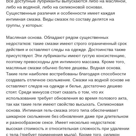
Все доступные лубриканты выпускаются либо на масляной,
либо на водяной, либо на силиконовой основах.
Существенные различия и особенности имеет каждая
интимная смазка. Виды смазок по составу делятся на
группы, у которых:
Масляная основа. Обладают рядом существенных
недостатков: такие смазки имеют строго ограниченный срок
действия и оставляют следы на одежде. Достоинства также
присутствуют. Эти лубриканты имеют густую консистенцию,
поэтому превосходны для интимного массажа. Кроме того,
масляные смазки обычно более дешевы. Водная основа.
Такие гели наиболее востребованы благодаря способности
создавать отличное скольжение. Смазки на водной основе не
оставляют следов на одежде и белье, достаточно дешево
стоят. Среди минусов стоит сказать о том, что их
использование требует обновления во время полового акта,
так как такие гели имеют свойство высыхать. Силиконовая
основа. Интимная гель-смазка этого типа обеспечивает
шикарное скольжение без обновления даже при длительном
и разнообразном сексе. Имеет несколько недостатков:
высокая стоимость и относительная сложность при удалении
с тела (требует применения мыла). Кроме того, силикон