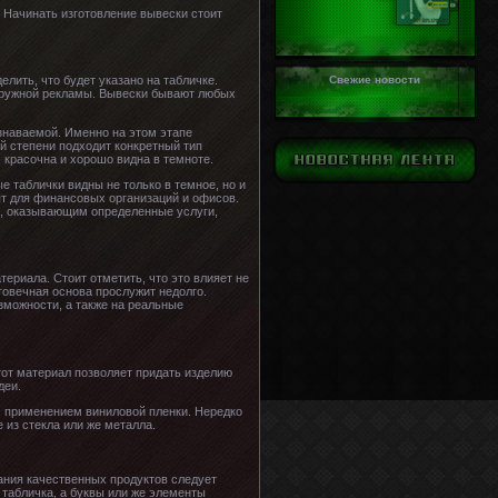
. Начинать изготовление вывески стоит
Свежие новости
лить, что будет указано на табличке.
аружной рекламы. Вывески бывают любых
узнаваемой. Именно на этом этапе
й степени подходит конкретный тип
 красочна и хорошо видна в темноте.
 таблички видны не только в темное, но и
ят для финансовых организаций и офисов.
м, оказывающим определенные услуги,
ериала. Стоит отметить, что это влияет не
говечная основа прослужит недолго.
зможности, а также на реальные
тот материал позволяет придать изделию
деи.
с применением виниловой пленки. Нередко
 из стекла или же металла.
ания качественных продуктов следует
 табличка, а буквы или же элементы