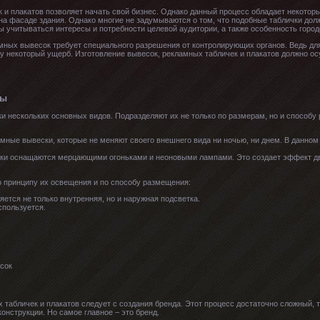
к и плакатов позволяет начать свой бизнес. Однако данный процесс обладает некото
 на фасаде здания. Однако многие не задумываются о том, что подобные таблички до
 учитываться интересы и потребности целевой аудитории, а также особенность город
ных вывесок требует специального разрешения от контролирующих органов. Ведь для 
у некоторый ущерб. Изготовление вывесок, рекламных табличек и плакатов должно о
мы
и нескольких основных видов. Подразделяют их не только по размерам, но и способу
ные вывески, которые не меняют своего внешнего вида ни ночью, ни днем. В данном
ки оснащаются мерцающими огоньками и неоновыми лампами. Это создает эффект дв
 принципу их освещения и по способу размещения:
ется не только внутренняя, но и наружная подсветка.
спользуется.
 табличек и плакатов следует с создания бренда. Этот процесс достаточно сложный, 
онструкции. Но самое главное – это бренд.