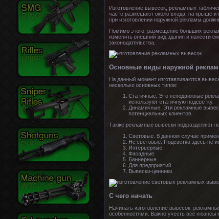
Изготовление вывесок, рекламных табличе
часто размещают около входа, на крыше и
при изготовлении наружной рекламы должны
Помимо этого, размещение больших реклам
изменить внешний вид здания и нанести ем
законодательства.
Основные виды наружной рекла
На данный момент изготавливаются вывеск
несколько основных типов:
Статичные. Это неподвижные реклам
используют статичную подсветку.
Динамичные. Эти рекламные вывес
потенциальных клиентов.
Также рекламные вывески подразделяют по
Световые. В данном случае применя
Не световые. Подсветка здесь не и
Интерьерные.
Фасадные.
Баннерные.
Для предприятий.
Вывески-ценники.
С чего начать
Начинать изготовление вывесок, рекламных
особенностями. Важно учесть все нюансы к