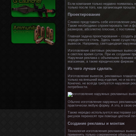
Если компания только недавно появилась н
только после того, как организация прошла
Проектирование
Сложно представить себе изготовление рек
Также необходимо спроектировать тип и ф
размеров, абсолютно плоские, с постоянн
Главная задача проектирования – создать 
определяется стиль. Здесь также существу
вывесок. Например, светодиодная наружная
Изготовление световых рекламных вывесок 
в светлое время суток. При их создании п
Наружная реклама с объемными буквами от
магазинам, а также юридическим фирмам.
Из чего лучше сделать
Изготовление вывесок, рекламных плакатов
только на внешний вид изделия, но и на ег
Конечно, не всегда требуется наружная ре
потребности.
Обычно изготовление наружных рекламных в
практически любую форму. А это, в свою о
Также нередко используется мастерами со
рисунок переносят при помощи цветной печ
Создание рекламы и монтаж
Технология изготовления рекламных вывесо
применять только современное оборудовани