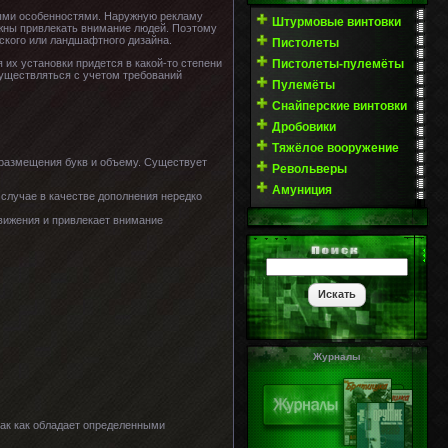
рыми особенностями. Наружную рекламу
Штурмовые винтовки
лжны привлекать внимание людей. Поэтому
ского или ландшафтного дизайна.
Пистолеты
их установки придется в какой-то степени
Пистолеты-пулемёты
существляться с учетом требований
Пулемёты
Снайперские винтовки
Дробовики
Тяжёлое вооружение
 размещения букв и объему. Существует
Револьверы
Амуниция
 случае в качестве дополнения нередко
ижения и привлекает внимание
Журналы
так как обладает определенными