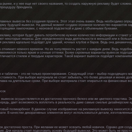
а рынке, и у нее еще нет своего названия, то создать наружную рекламу будет сложно
 процедуру брендинга.
ламных вывесок без создания проекта. Этот этап очень важен. Ведь необходимо опреде
орму будущей вывески. На данный момент создано огромное количество вариантов н
о горящими лампочками, с неоновой подсветкой и даже с объемными буквами.
рекламу, которая будет давать потребителю нужное количество информации и станет 
ют некоторые нюансы. Для определенного вида деятельности в меньшей или в больше
 реклама идеально подойдет для зданий, ночных клубов и баров. Ведь она динамична,
отнимает немного времени. Но их популярность растет с каждым днем. Ведь подобные
рименяются только яркие и сочные оттенки. Более скромные варианты вывесок подход
личается стилем и твердым характером. Такой вариант вывесок подойдет компания
 и табличек - это не только проектирование. Следующий этап – выбор подходящего мат
о стоимость. При выборе материала не стоит забывать, что более дешевая и менее дол
клама на длительные сроки. При выборе материала стоит опираться на финансовые во
ывесок осуществляется из достаточно прочного белого или же цветного пластика. Э
чередь, дает возможность воплотить в реальность даже самые смелые дизайнерские и
товый поликарбонат. В данном случае изображение на рекламную вывеску наносится 
ати. В качестве декоративных элементов могут использоваться детали, изготовленные
к достаточно проста. При желании ее может освоить любой новичок. Однако для созд
е. Для начала стоит подготовить основу будущей вывески. Это может быть не просто