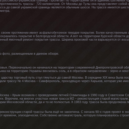
на российско-украинской границе. Пролегает по территориям пяти административных е
 протяженность трассы - 720 километров. От Москвы до Тулы она представляет собой
асса до самой украинской границы является обычным шоссе. На трассе имеется шест
ометра.
 своем протяжении имеет асфальтобетонное твердое покрытие. Более качественным о
охранилось покрытие в Белгородской области. А вот на территории Курской области д
янный ямочный ремонт покрытия трассы. Ширина проезжей части варьируется от вось
по фото, размещенным в данном обзоре.
овья. Первоначально он начинался на территории современной Днепропетровской обла
рыма на территорию Украины ввозилась соль, а в обратном направлении – зерно и неко
арству торговый путь стал тянуться до самой Москвы. В середине XIX века была пос
здали трассу № 4 Москва – Симферополь, проходящую через Харьков, которая уже име
осква – Крым возникла с проведением летней Олимпиады в 1980 году в Советском Сою
и. Впрочем, на многих участках новая трасса М2 – реконструкция старой магистрал
рии Московской области, да и то не полностью. К 1983 году трасса была продолжена 
 реконструкции старой трассы была ещё не закончена. С начала 90-х годов проект в зн
т времени, эпизодически. Собственно автомагистраль, которую планировалось строит