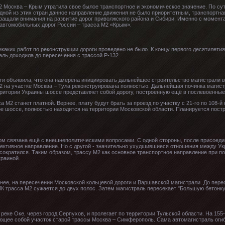
 Москва – Крым утратила свое былое транспортное и экономическое значение. По су
одной из этих стран данное направление движения не было приоритетным, транспортна
бращали внимания на развитие дорог приволжского района и Сибири. Именно с момен
автомобильных дорог России – трасса М2 «Крым».
икаких работ по реконструкции дороги проведено не было. К концу первого десятилети
аль доходила до пересечения с трассой Р-132.
ти объявила, что она намерена инициировать дальнейшее строительство магистрали в
-2 на участке Москва – Тула реконструирована полностью. Дальнейшая починка магист
рритории Украины шоссе представляет собой дорогу, построенную ещё в послевоенные
 М2 станет платной. Вернее, плату будут брать за проезд по участку с 21-го по 108-й 
шоссе, полностью находится на территории Московской области. Планируется постро
ом связана ещё с внешнеполитическими вопросами. С одной стороны, после присоедин
ективное направление. Но с другой - значительно ухудшившиеся отношения между Укр
сократился. Таким образом, трассу М2 как основное транспортное направление при п
краиной.
чнее, на пересечении Московской кольцевой дороги и Варшавской магистрали. До пер
К трасса М2 сужается до двух полос. Затем магистраль пересекает "Большую бетонку
 реке Оке, через город Серпухов, и пролегает по территории Тульской области. На 15
ющее собой участок старой трассы Москва – Симферополь. Сама автомагистраль огиб