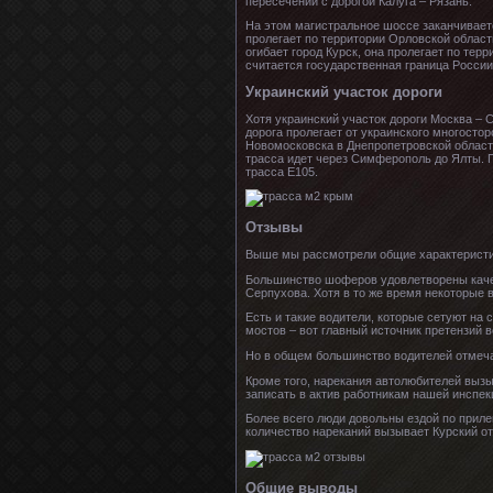
пересечении с дорогой Калуга – Рязань.
На этом магистральное шоссе заканчиваетс
пролегает по территории Орловской области
огибает город Курск, она пролегает по тер
считается государственная граница России
Украинский участок дороги
Хотя украинский участок дороги Москва –
дорога пролегает от украинского многостор
Новомосковска в Днепропетровской области
трасса идет через Симферополь до Ялты. П
трасса E105.
Отзывы
Выше мы рассмотрели общие характеристик
Большинство шоферов удовлетворены каче
Серпухова. Хотя в то же время некоторые 
Есть и такие водители, которые сетуют на
мостов – вот главный источник претензий 
Но в общем большинство водителей отмеча
Кроме того, нарекания автолюбителей вызы
записать в актив работникам нашей инспек
Более всего люди довольны ездой по приле
количество нареканий вызывает Курский от
Общие выводы