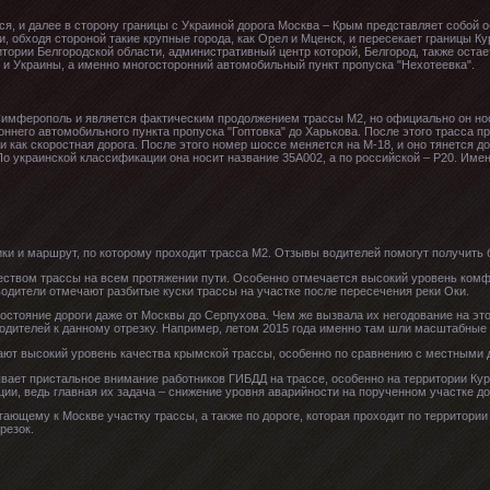
я, и далее в сторону границы с Украиной дорога Москва – Крым представляет собой 
, обходя стороной такие крупные города, как Орел и Мценск, и пересекает границы Кур
ритории Белгородской области, административный центр которой, Белгород, также оста
 и Украины, а именно многосторонний автомобильный пункт пропуска "Нехотеевка".
 Симферополь и является фактическим продолжением трассы М2, но официально он нос
оннего автомобильного пункта пропуска "Гоптовка" до Харькова. После этого трасса 
 как скоростная дорога. После этого номер шоссе меняется на М-18, и оно тянется д
о украинской классификации она носит название 35А002, а по российской – Р20. Име
и и маршрут, по которому проходит трасса М2. Отзывы водителей помогут получить б
ством трассы на всем протяжении пути. Особенно отмечается высокий уровень комф
водители отмечают разбитые куски трассы на участке после пересечения реки Оки.
 состояние дороги даже от Москвы до Серпухова. Чем же вызвала их негодование на эт
водителей к данному отрезку. Например, летом 2015 года именно там шли масштабные
ют высокий уровень качества крымской трассы, особенно по сравнению с местными д
вает пристальное внимание работников ГИБДД на трассе, особенно на территории Курс
ции, ведь главная их задача – снижение уровня аварийности на порученном участке до
гающему к Москве участку трассы, а также по дороге, которая проходит по территори
резок.