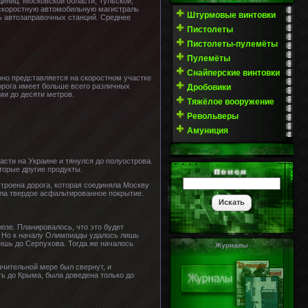
диниц: Московской области, Тульской,
 скоростную автомобильную магистраль
Штурмовые винтовки
ь автозаправочных станций. Среднее
Пистолеты
Пистолеты-пулемёты
Пулемёты
Снайперские винтовки
но представляется на скоростном участке
орога имеет больше всего различных
Дробовики
ми до десяти метров.
Тяжёлое вооружение
Револьверы
Амуниция
сти на Украине и тянулся до полуострова.
торые другие продукты.
троена дорога, которая соединяла Москву
ла твердое асфальтированное покрытие.
зе. Планировалось, что это будет
и. Но к началу Олимпиады удалось лишь
лишь до Серпухова. Тогда же началось
Журналы
ачительной мере был свернут, и
ь до Крыма, была доведена только до