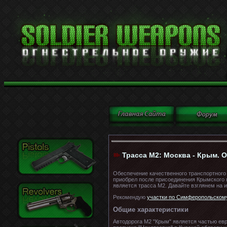
Трасса М2: Москва - Крым. О
Обеспечение качественного транспортного
приобрел после присоединения Крымского 
является трасса М2. Давайте взглянем на 
Рекомендую
участки по Симферопольском
Общие характеристики
Автодорога М2 "Крым" является частью евр