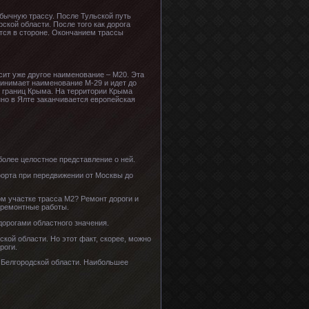
обычную трассу. После Тульской путь
ской области. После того как дорога
ется в стороне. Окончанием трассы
ит уже другое наименование – М20. Эта
принимает наименование М-29 и идет до
о границ Крыма. На территории Крыма
нно в Ялте заканчивается европейская
олее целостное представление о ней.
орта при передвижении от Москвы до
ом участке трасса М2? Ремонт дороги и
 ремонтные работы.
орогами областного значения.
кой области. Но этот факт, скорее, можно
роги.
и Белгородской области. Наибольшее