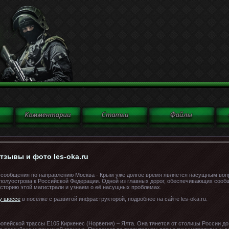
тзывы и фото les-oka.ru
 сообщения по направлению Москва - Крым уже долгое время является насущным воп
полуострова к Российской Федерации. Одной из главных дорог, обеспечивающих соо
историю этой магистрали и узнаем о её насущных проблемах.
у шоссе
в поселке с развитой инфраструкторой, подробнее на сайте les-oka.ru.
опейской трассы E105 Киркенес (Норвегия) – Ялта. Она тянется от столицы России д