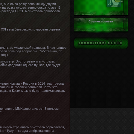
ти, она была разделена между двумя
я нагрузка существенно сократилась. В
та распада СССР магистраль приобрела
Свежие новости
я XXI века был реконструирован отрезок
плоть до украинской границы. В настоящее
рали пока под вопросом. Собственно, от
 годы.
километр. Этот отрезок магистрали,
йка двадцати одного пункта, где будут
ения Крыма к России в 2014 году трасса
аиной и Россией повлияли на то, что
оездке в Крым можно будет рассматривать
есечения с ММК дорога имеет 3 полосы
".
5-м километре автомагистраль обрывается,
ает Тулу с запада и обрывается на