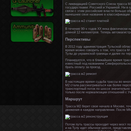
С ликвидацией Советского Союза трасса М2
государствами: Россией и Украиной. Ни в 
связи с этим российские власти больше о
нынешнее свое название в классификации 
В течение 90-х годов XX века фактически н
длиной 12 километров. Теперь автомагистр
Перспективы
В 2012 году администрация Тульской облас
время можно говорить о том, что трасса М
Тулы до украинской границы и далее по те
Планируется, что в ближайшее время трасса
известный под названием Симферопольское 
брать оплату за проезд.
В настоящее время судьба трассы во мног
М2 стала рассматриваться как более персп
транспортный поток по шоссе значительно 
только после нормализации отношений с У
Маршрут
Трасса М2 берет свое начало в Москве, то
движения в каждом направлении. После ММ
Потом путь трассы проходит через мост по
и на Тулу идет обычное шоссе, представля