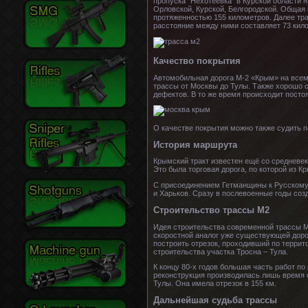
пропуска "Нехотеевка" в Курской области 
Орловской, Курской, Белгородской. Общая
протяженностью 155 километров. Далее тр
расстояние между ними составляет 73 кил
Качество покрытия
Автомобильная дорога М-2 «Крым» на всем
трассы от Москвы до Тулы. Также хорошо с
дефектов. В то же время происходит посто
О качестве покрытия можно также судить 
История маршрута
Крымский тракт известен ещё со средневек
Это была торговая дорога, по которой из К
С присоединением Гетманщины к Русскому ц
и Харьков. Сразу в послевоенные годы со
Строительство трассы М2
Идея строительства современной трассы М
скоростной аналог уже существующей дорог
построить отрезок, проходивший по террито
строительства участка Тросна – Тула.
К концу 80-х годов большая часть работ по
реконструкция производилась лишь время о
Тулы. Она имела отрезок в 155 км.
Дальнейшая судьба трассы