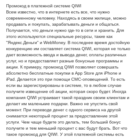
Промокод в платежной системе QIWI
Всем известно, что в интернете есть все, что нужно
современному человеку. Находясь в своем жилище, можно
продавать и покупать, зарабатывать деньги и общаться.
Получается, что деньги нужно где-то в сети и хранить. Для
этого используются специальные ресурсы, такие как
"Яндекс.Деньги" и WebMoney. В последнее время достойную
конкуренцию им составляет система QIWI, которая не только
дает возможность ввода и вывода денег, оплаты различных
услуг, но и предоставляет разные бонусные программы и
акции. К примеру, промокод QIWI позволяет совершать
абсолютно бесплатные покупки в App Store для iPhone и
iPad. Делается это при помощи СМС-оповещений. То есть
если вы зарегистрированы в системе, то в любом случае
получите извещение об акции, которая скоро будет. Иногда
компания QIWI устраивает такой праздник своим клиентам и
делает им маленькие подарки. Важно не упустить свой
момент. При переводе денег с одного сервиса на другой
снимается некоторый процент за предоставление этой
услуги. Чем чаще будете это делать, тем больший бонус
получите и тем меньший процент с вас будут брать. Вот что
такое промокод для QIWI. У этой платежной системы есть