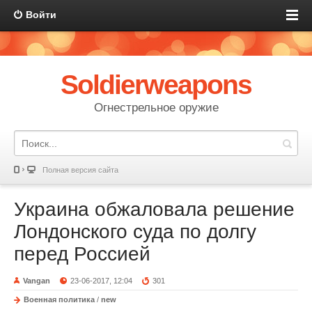
Войти
Soldierweapons
Огнестрельное оружие
Полная версия сайта
Украина обжаловала решение
Лондонского суда по долгу
перед Россией
Vangan
23-06-2017, 12:04
301
Военная политика
/
new