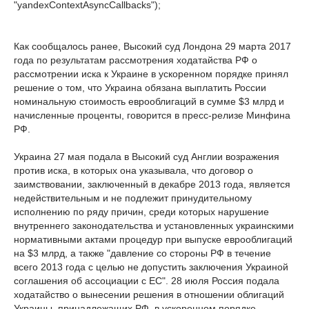
"yandexContextAsyncCallbacks");
Как сообщалось ранее, Высокий суд Лондона 29 марта 2017
года по результатам рассмотрения ходатайства РФ о
рассмотрении иска к Украине в ускоренном порядке принял
решение о том, что Украина обязана выплатить России
номинальную стоимость еврооблигаций в сумме $3 млрд и
начисленные проценты, говорится в пресс-релизе Минфина
РФ.
Украина 27 мая подала в Высокий суд Англии возражения
против иска, в которых она указывала, что договор о
заимствовании, заключенный в декабре 2013 года, является
недействительным и не подлежит принудительному
исполнению по ряду причин, среди которых нарушение
внутреннего законодательства и установленных украинскими
нормативными актами процедур при выпуске еврооблигаций
на $3 млрд, а также "давление со стороны РФ в течение
всего 2013 года с целью не допустить заключения Украиной
соглашения об ассоциации с ЕС". 28 июля Россия подала
ходатайство о вынесении решения в отношении облигаций
Украины, принадлежащих РФ, в ускоренном порядке.