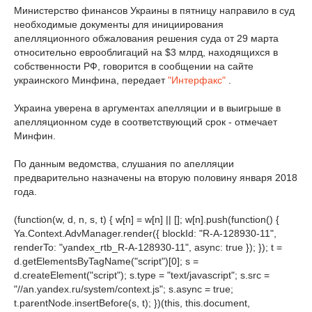
Министерство финансов Украины в пятницу направило в суд
необходимые документы для инициирования
апелляционного обжалования решения суда от 29 марта
относительно еврооблигаций на $3 млрд, находящихся в
собственности РФ, говорится в сообщении на сайте
украинского Минфина, передает
"Интерфакс"
.
Украина уверена в аргументах апелляции и в выигрыше в
апелляционном суде в соответствующий срок - отмечает
Минфин.
По данным ведомства, слушания по апелляции
предварительно назначены на вторую половину января 2018
года.
(function(w, d, n, s, t) { w[n] = w[n] || []; w[n].push(function() {
Ya.Context.AdvManager.render({ blockId: "R-A-128930-11",
renderTo: "yandex_rtb_R-A-128930-11", async: true }); }); t =
d.getElementsByTagName("script")[0]; s =
d.createElement("script"); s.type = "text/javascript"; s.src =
"//an.yandex.ru/system/context.js"; s.async = true;
t.parentNode.insertBefore(s, t); })(this, this.document,