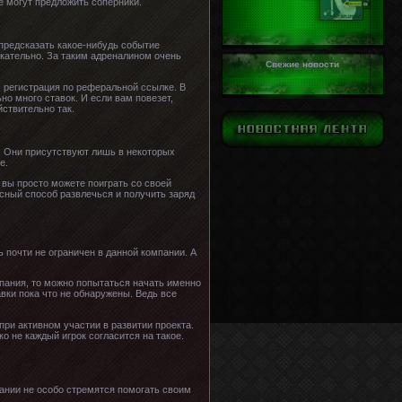
е могут предложить соперники.
предсказать какое-нибудь событие
екательно. За таким адреналином очень
Свежие новости
, регистрация по реферальной ссылке. В
но много ставок. И если вам повезет,
ствительно так.
и. Они присутствуют лишь в некоторых
е.
 вы просто можете поиграть со своей
асный способ развлечься и получить заряд
ь почти не ограничен в данной компании. А
мпания, то можно попытаться начать именно
вки пока что не обнаружены. Ведь все
ри активном участии в развитии проекта.
о не каждый игрок согласится на такое.
ании не особо стремятся помогать своим
.