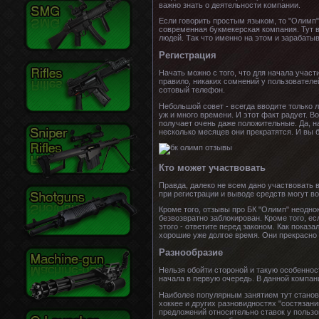
важно знать о деятельности компании.
Если говорить простым языком, то "Олимп"
современная букмекерская компания. Тут в
людей. Так что именно на этом и зарабатыв
Регистрация
Начать можно с того, что для начала участ
правило, никаких сомнений у пользователе
сотовый телефон.
Небольшой совет - всегда вводите только 
уж и много времени. И этот факт радует. В
получает очень даже положительные. Да, н
несколько месяцев они прекратятся. И вы 
Кто может участвовать
Правда, далеко не всем дано участвовать 
при регистрации и выводе средств могут в
Кроме того, отзывы про БК "Олимп" неодно
безвозвратно заблокирован. Кроме того, ес
этого - ответите перед законом. Как показ
хорошие уже долгое время. Они прекрасно
Разнообразие
Нельзя обойти стороной и такую особеннос
начала в первую очередь. В данной компан
Наиболее популярным занятием тут станови
хоккее и других разновидностях "состязани
предложений относительно ставок у пользо