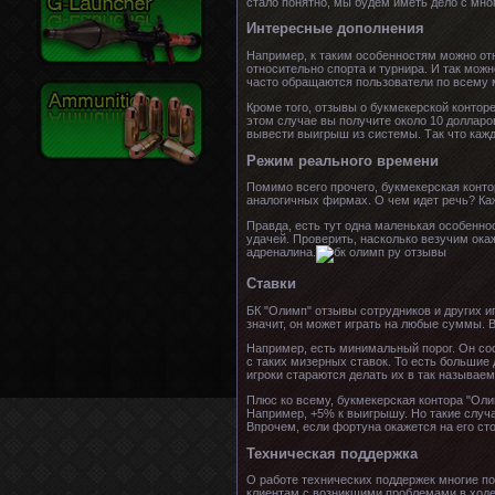
стало понятно, мы будем иметь дело с мно
Интересные дополнения
Например, к таким особенностям можно отн
относительно спорта и турнира. И так мож
часто обращаются пользователи по всему 
Кроме того, отзывы о букмекерской контор
этом случае вы получите около 10 долларов
вывести выигрыш из системы. Так что кажд
Режим реального времени
Помимо всего прочего, букмекерская конто
аналогичных фирмах. О чем идет речь? Ка
Правда, есть тут одна маленькая особенно
удачей. Проверить, насколько везучим ока
адреналина.
Ставки
БК "Олимп" отзывы сотрудников и других иг
значит, он может играть на любые суммы. В
Например, есть минимальный порог. Он сос
с таких мизерных ставок. То есть большие
игроки стараются делать их в так называ
Плюс ко всему, букмекерская контора "Оли
Например, +5% к выигрышу. Но такие случаи
Впрочем, если фортуна окажется на его ст
Техническая поддержка
О работе технических поддержек многие п
клиентам с возникшими проблемами в ходе 