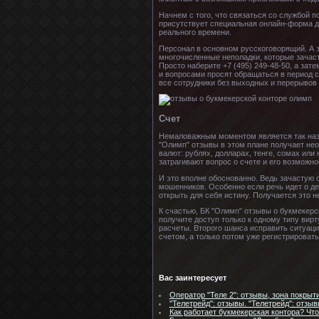
Начнем с того, что связаться со службой п
присутствует специальная онлайн-форма д
реального времени.
Персонал в основном русскоговорящий. А з
многочисленные неполадки, которые зачас
Просто наберите +7 (495) 249-48-50, а за
и вопросами просят обращаться в период с
все сотрудники без выходных и перерывов 
Счет
Немаловажным моментом является так назыв
"Олимп" отзывы в этом плане получает нео
валют: рублях, долларах, тенге, сомах или
затрагивают вопрос о счете и его возможно
И это вполне обоснованно. Ведь зачастую 
мошенников. Особенно если речь идет о де
открыть для себя истину. Получается это не
К счастью, БК "Олимп" отзывы о букмекерс
получите доступ только к одному типу вирт
расчеты. Второго шанса исправить ситуаци
счетом, а только потом уже регистрировать
Вас заинтересует
Оператор "Теле 2": отзывы, зона покрыти
"Телетрейд": отзывы. "Телетрейд": отзыв
Как работает букмекерская контора? Что