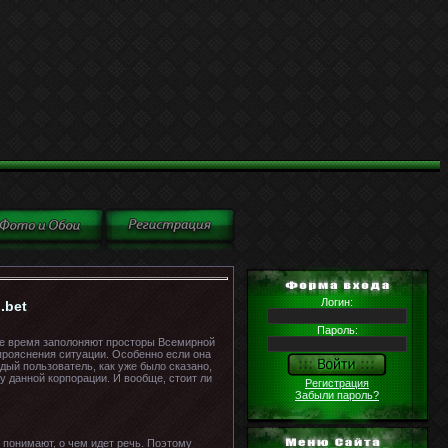
Логин:
.bet
Пароль:
гое время заполоняют просторы Всемирной
 прояснения ситуации. Особенно если она
дый пользователь, как уже было сказано,
у данной корпорации. И вообще, стоит ли
Регистрация
Забыли пароль?
 понимают, о чем идет речь. Поэтому