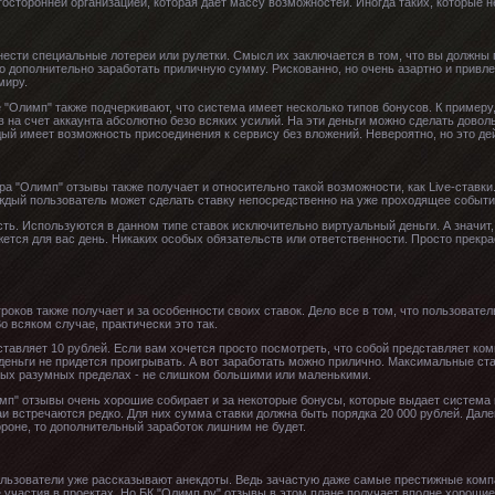
госторонней организацией, которая дает массу возможностей. Иногда таких, которые н
ести специальные лотереи или рулетки. Смысл их заключается в том, что вы должны 
но дополнительно заработать приличную сумму. Рискованно, но очень азартно и привл
миру.
е "Олимп" также подчеркивают, что система имеет несколько типов бонусов. К примеру
 на счет аккаунта абсолютно безо всяких усилий. На эти деньги можно сделать доволь
ый имеет возможность присоединения к сервису без вложений. Невероятно, но это дей
ра "Олимп" отзывы также получает и относительно такой возможности, как Live-ставк
ждый пользователь может сделать ставку непосредственно на уже проходящее событи
сть. Используются в данном типе ставок исключительно виртуальный деньги. А значит,
жется для вас день. Никаких особых обязательств или ответственности. Просто прекр
роков также получает и за особенности своих ставок. Дело все в том, что пользовател
о всяком случае, практически это так.
тавляет 10 рублей. Если вам хочется просто посмотреть, что собой представляет ко
 деньги не придется проигрывать. А вот заработать можно прилично. Максимальные ста
емых разумных пределах - не слишком большими или маленькими.
мп" отзывы очень хорошие собирает и за некоторые бонусы, которые выдает система п
 встречаются редко. Для них сумма ставки должна быть порядка 20 000 рублей. Далек
ороне, то дополнительный заработок лишним не будет.
ользователи уже рассказывают анекдоты. Ведь зачастую даже самые престижные комп
участия в проектах. Но БК "Олимп.ру" отзывы в этом плане получает вполне хорошие