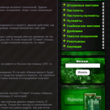
Штурмовые винтовки
 помощи интернет-технологий. Эдакая
нных основаниях. Азарт очень привлекает
Пистолеты
Пистолеты-пулемёты
Пулемёты
единиться к проекту. Данное действие, как
Снайперские винтовки
пример, номера банковских карт или
Дробовики
Тяжёлое вооружение
цесс регистрации обычно занимает не так
ещать его. В этом плане БК "Олимп" отзывы
Револьверы
 существовании аккаунта, но через
Амуниция
 не живете в России или странах СНГ, то
ражданин. В случаях обмана аккаунт будет
се средства придется вернуть. Не сделаете
отзывы игроков и сотрудников получает
Журналы
керская контора "Олимп" отзывы собирать
порядка 17 категорий.
о при помощи данных видов спорта. О
оход. Только вот иногда от разнообразия
 плане все равно радуют. Как уже всем