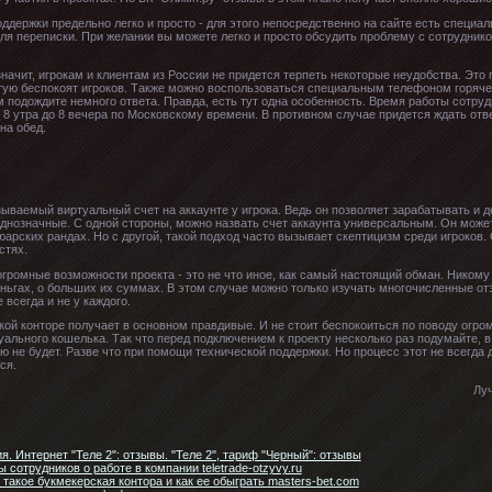
оддержки предельно легко и просто - для этого непосредственно на сайте есть специал
ля переписки. При желании вы можете легко и просто обсудить проблему с сотрудник
начит, игрокам и клиентам из России не придется терпеть некоторые неудобства. Это 
тую беспокоят игроков. Также можно воспользоваться специальным телефоном горячей
тем подождите немного ответа. Правда, есть тут одна особенность. Время работы сотр
 8 утра до 8 вечера по Московскому времени. В противном случае придется ждать отв
на обед.
аемый виртуальный счет на аккаунте у игрока. Ведь он позволяет зарабатывать и де
днозначные. С одной стороны, можно назвать счет аккаунта универсальным. Он может
 юарских рандах. Но с другой, такой подход часто вызывает скептицизм среди игроков
стях.
огромные возможности проекта - это не что иное, как самый настоящий обман. Никому 
ньгах, о больших их суммах. В этом случае можно только изучать многочисленные отз
 всегда и не у каждого.
кой конторе получает в основном правдивые. И не стоит беспокоиться по поводу огро
уального кошелька. Так что перед подключением к проекту несколько раз подумайте, в
ю не будет. Разве что при помощи технической поддержки. Но процесс этот не всегда 
ся.
Лу
я. Интернет "Теле 2": отзывы. "Теле 2", тариф "Черный": отзывы
ы сотрудников о работе в компании teletrade-otzyvy.ru
 такое букмекерская контора и как ее обыграть masters-bet.com