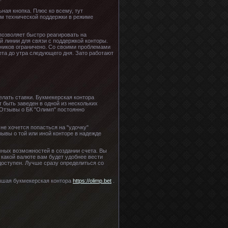
ьная кнопка. Плюс ко всему, тут
ом технической поддержки в режиме
позволяет быстро реагировать на
 линии для связи с поддержкой конторы.
удников ограничено. Со своими проблемами
ета до утра следующего дня. Зато работают
лать ставки. Букмекерская контора
 быть заведен в одной из нескольких
. Отзывы о БК "Олимп" постоянно
не хочется попасться на "удочку"
ывы о той или иной конторе в надежде
мных возможностей в создании счета. Вы
 какой валюте вам будет удобнее вести
доступен. Лучше сразу определиться со
чшая букмекерская контора
https://olimp.bet
.