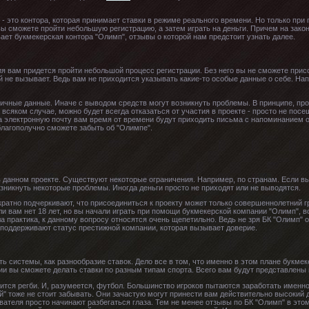
 - это контора, которая принимает ставки в режиме реального времени. Но только при
ы сможете пройти небольшую регистрацию, а затем играть на деньги. Причем на зако
ает букмекерская контора "Олимп", отзывы о которой нам предстоит узнать далее.
ия вам придется пройти небольшой процесс регистрации. Без него вы не сможете присо
й не вызывает. Ведь вам не приходится указывать какие-то особые данные о себе. На
личные данные. Иначе с выводом средств могут возникнуть проблемы. В принципе, про
о всяком случае, можно будет всегда отказаться от участия в проекте - просто не пос
а электронную почту вам время от времени будут приходить письма с напоминанием о
благополучно сможете забыть об "Олимпе".
в данном проекте. Существуют некоторые ограничения. Например, по странам. Если вы
озникнуть некоторые проблемы. Иногда деньги просто не приходят или не выводятся.
кратно подчеркивают, что присоединиться к проекту может только совершеннолетний г
ли вам нет 18 лет, но вы начали играть при помощи букмекерской компании "Олимп", в
ала практика, к данному вопросу относятся очень щепетильно. Ведь не зря БК "Олимп" 
 поддерживают статус престижной компании, которая вызывает доверие.
ть системы, как разнообразие ставок. Дело все в том, что именно в этом плане букме
ии вы сможете делать ставки по разным типам спорта. Всего вам будут представлены 
тся регби. И, разумеется, футбол. Большинство игроков пытаются заработать именн
й" тоже не стоит забывать. Они зачастую могут принести вам действительно высокий д
вателя просто начинают разбегаться глаза. Тем не менее отзывы по БК "Олимп" в этом