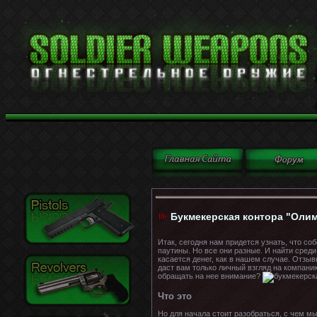
Букмекерская контора "Олим
Итак, сегодня нам придется узнать, что с
паутины. Но все они разные. И найти сред
касается денег, как в нашем случае. Отзы
даст вам только личный взгляд на компани
обращать на нее внимание?
Что это
Но для начала стоит разобраться, с чем м