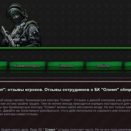
п": отзывы игроков. Отзывы сотрудников о БК "Олимп" olimp
обой представляет букмекерская контора "Олимп". Отзывы о данной компании уже дол
и них истину крайне трудно. Тем не менее иногда приходится изрядно постараться для
вы про букмекерскую контору "Олимп" можно найти абсолютно везде. Но вот только каж
ю. Давайте же попытаемся разобраться, что в действительности хорошего или плохого 
ы будем иметь дело. Ведь БК "
Олимп
" отзывы получает часто. Но не все пользователи