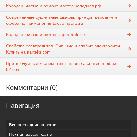
Колодец: чистка и ремонт мастер-колодцев.рф
Современные сушильные шкафы: принцип действия и
сфера их применения telecomparts.ru
Колодец: чистка и ремонт aqua-rodnik.ru
Свойства электролитов. Сильные и слабые электролиты.
Купить на narteks.com
Противочумный костюм: типы, правила снятия medtaxi-
52.com
Комментарии (0)
Навигация
Все последние новости
Полная версия сайта